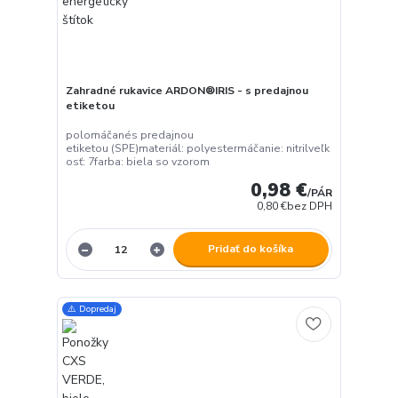
Zahradné rukavice ARDON®IRIS - s predajnou
etiketou
polomáčanés predajnou
etiketou (SPE)materiál: polyestermáčanie: nitrilveľk
osť: 7farba: biela so vzorom
0,98 €
/
PÁR
0,80 €
bez DPH
Pridať do košíka
⚠️ Dopredaj