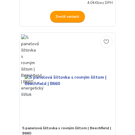
4,04 €
bez DPH
Zvoliť variant
5 panelová šiltovka s rovným šiltom | Beechfield |
B660