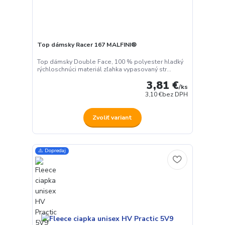
Top dámsky Racer 167 MALFINI®
Top dámsky Double Face, 100 % polyester hladký
rýchloschnúci materiál zľahka vypasovaný str...
3,81 €
/
ks
3,10 €
bez DPH
Zvoliť variant
⚠️ Dopredaj