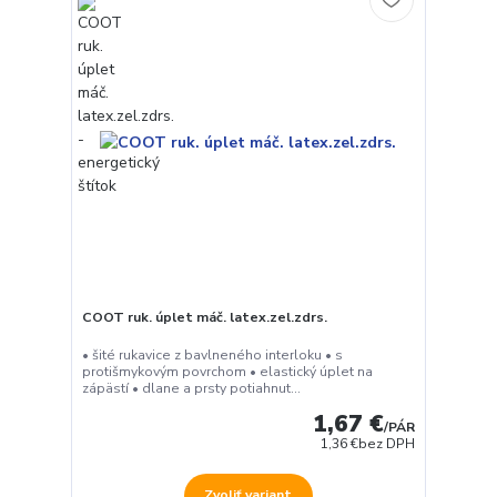
COOT ruk. úplet máč. latex.zel.zdrs.
• šité rukavice z bavlneného interloku • s
protišmykovým povrchom • elastický úplet na
zápästí • dlane a prsty potiahnut...
1,67 €
/
PÁR
1,36 €
bez DPH
Zvoliť variant