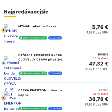
Najpredávanejšie
5,76 €
MYNAH rukavice fleese
1.
4,68 € bez DPH
🏬 skladom v predajni PP
⚠️ Dopredaj
57,63 €
Reflexná zateplená bunda
18 % zľava
CLOVELLY CERVA pilot 2v1
47,32 €
2.
38,47 € bez DPH
🏬 skladom v predajni PP
⚠️ Dopredaj
38,75 €
CERVA EMERTON nohavice
21 % zľava
náprs.
30,70 €
3.
24,96 € bez DPH
🏬 skladom v predajni PP
⚠️ Dopredaj