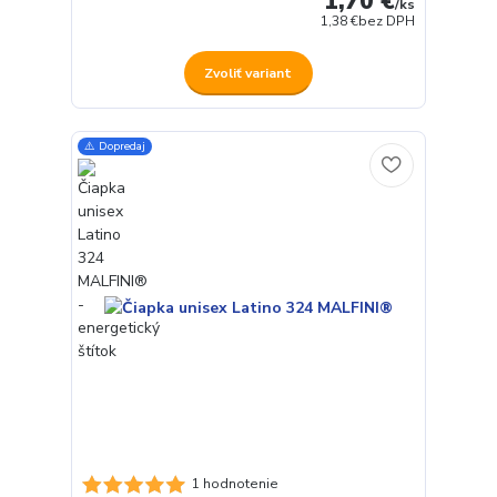
1,70 €
/
ks
1,38 €
bez DPH
Zvoliť variant
⚠️ Dopredaj
1 hodnotenie