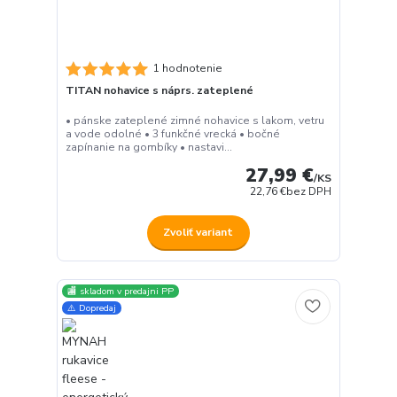
1 hodnotenie
TITAN nohavice s náprs. zateplené
• pánske zateplené zimné nohavice s lakom, vetru
a vode odolné • 3 funkčné vrecká • bočné
zapínanie na gombíky • nastavi...
27,99 €
/
KS
22,76 €
bez DPH
Zvoliť variant
🏬 skladom v predajni PP
⚠️ Dopredaj