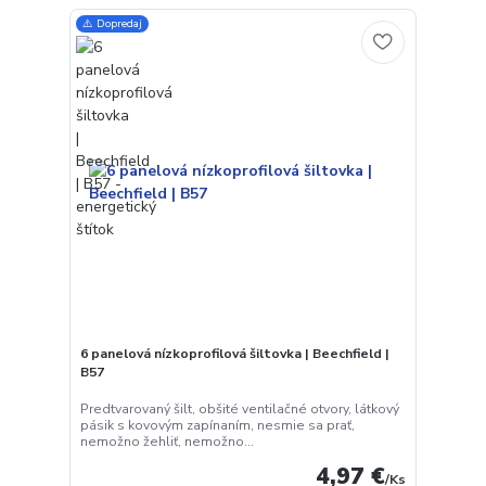
⚠️ Dopredaj
6 panelová nízkoprofilová šiltovka | Beechfield |
B57
Predtvarovaný šilt, obšité ventilačné otvory, látkový
pásik s kovovým zapínaním, nesmie sa prať,
nemožno žehliť, nemožno...
4,97 €
/
Ks