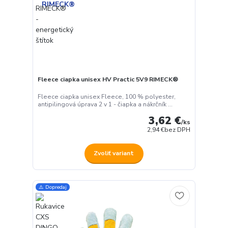
Fleece ciapka unisex HV Practic 5V9 RIMECK®
Fleece ciapka unisex Fleece, 100 % polyester,
antipilingová úprava 2 v 1 - čiapka a nákrčník ...
3,62 €
/
ks
2,94 €
bez DPH
Zvoliť variant
⚠️ Dopredaj