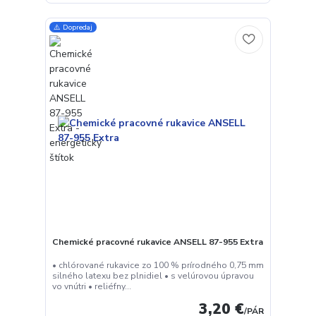
⚠️ Dopredaj
Chemické pracovné rukavice ANSELL 87-955 Extra
• chlórované rukavice zo 100 % prírodného 0,75 mm
silného latexu bez plnidiel • s velúrovou úpravou
vo vnútri • reliéfny...
3,20 €
/
PÁR