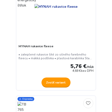
MYNAH rukavice fleese
• zateplené rukavice šité zo silného farebného
fleecu • mäkká podšívka • plastová karabínka Sta...
5,76 €
/
PÁR
4,68 €
bez DPH
Zvoliť variant
⚠️ Dopredaj