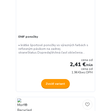
ENIF ponožky
• krátke športové ponožky vo výrazných farbách s
reflexným pásikom na zadnej
straneStatus:DopredajVrchná časť oblečenia...
cena od
2,41 €
/
PÁR
cena od
1,96 €
bez DPH
Zvoliť variant