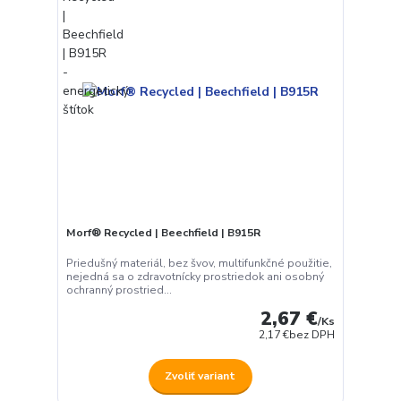
Morf® Recycled | Beechfield | B915R
Priedušný materiál, bez švov, multifunkčné použitie,
nejedná sa o zdravotnícky prostriedok ani osobný
ochranný prostried...
2,67 €
/
Ks
2,17 €
bez DPH
Zvoliť variant