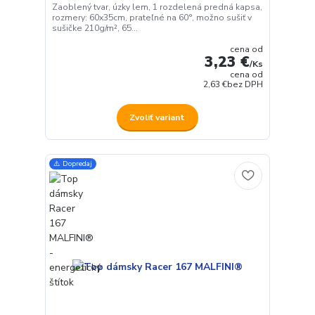
Zaoblený tvar, úzky lem, 1 rozdelená predná kapsa,
rozmery: 60x35cm, prateľné na 60°, možno sušiť v
sušičke 210g/m², 65...
cena od
3,23 €
/
Ks
cena od
2,63 €
bez DPH
Zvoliť variant
⚠️ Dopredaj