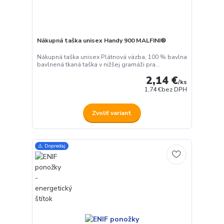
Nákupná taška unisex Handy 900 MALFINI®
Nákupná taška unisex Plátnová väzba, 100 % bavlna
bavlnená tkaná taška v nižšej gramáži pra...
2,14 €
/
ks
1,74 €
bez DPH
Zvoliť variant
⚠️ Dopredaj