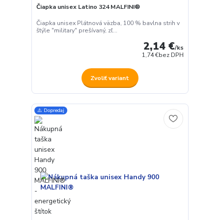
Čiapka unisex Latino 324 MALFINI®
Čiapka unisex Plátnová väzba, 100 % bavlna strih v
štýle "military" prešívaný, zľ...
2,14 €
/
ks
1,74 €
bez DPH
Zvoliť variant
⚠️ Dopredaj