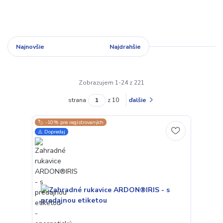
Najnovšie
Najlacnejšie
Najdrahšie
Zobrazujem 1-24 z 221
strana
z 10
ďalšie
🏷️ -10% pre registrovaných
⚠️ Dopredaj