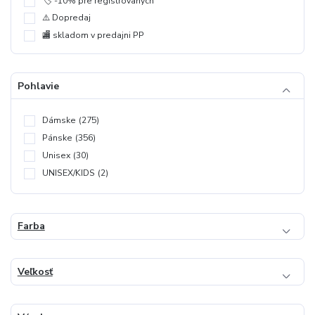
🏷️ -10% pre registrovaných
⚠️ Dopredaj
🏬 skladom v predajni PP
Pohlavie
Dámske
(275)
Pánske
(356)
Unisex
(30)
UNISEX/KIDS
(2)
Farba
Veľkosť