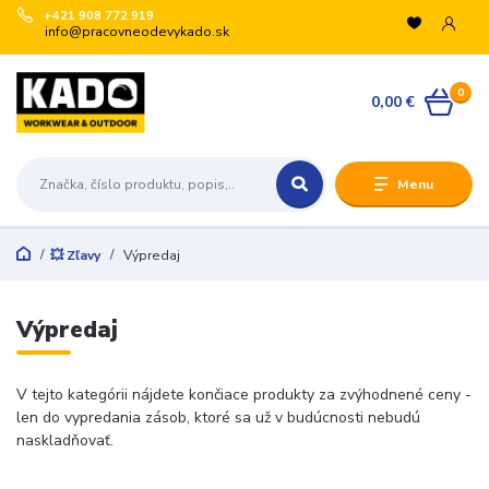
+421 908 772 919
info@pracovneodevykado.sk
0
0,00 €
Menu
💥 Zľavy
Výpredaj
Výpredaj
V tejto kategórii nájdete končiace produkty za zvýhodnené ceny -
len do vypredania zásob, ktoré sa už v budúcnosti nebudú
naskladňovať.