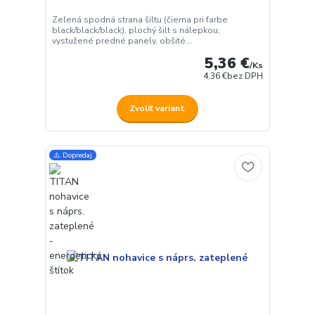
Zelená spodná strana šiltu (čierna pri farbe
black/black/black), plochý šilt s nálepkou,
vystužené predné panely, obšité...
5,36 €
/
Ks
4,36 €
bez DPH
Zvoliť variant
⚠️ Dopredaj