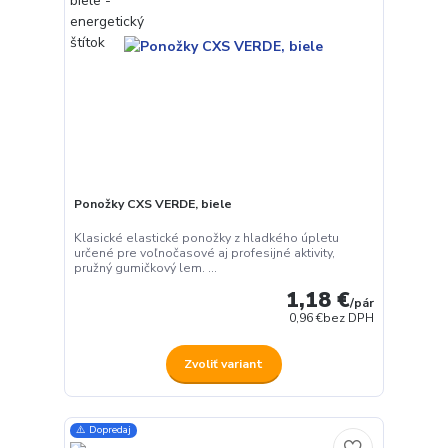
Ponožky CXS VERDE, biele
Klasické elastické ponožky z hladkého úpletu
určené pre voľnočasové aj profesijné aktivity,
pružný gumičkový lem. ...
1,18 €
/
pár
0,96 €
bez DPH
Zvoliť variant
⚠️ Dopredaj