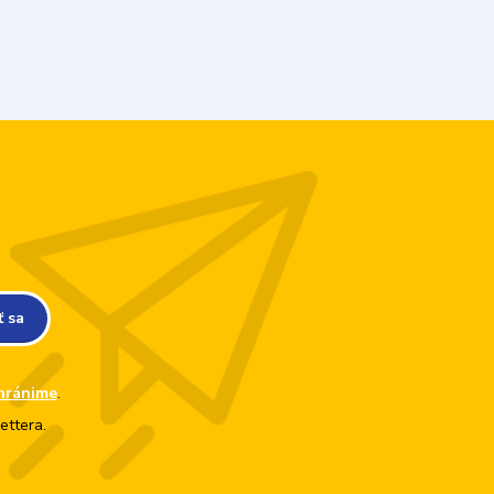
ť sa
hránime
.
ettera.