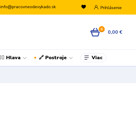
info@pracovneodevykado.sk
Prihlásenie
0
0,00 €
Viac
👷‍♂️ Hlava
🔗 Postroje