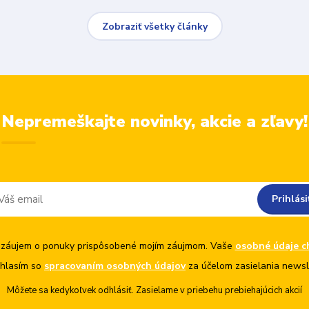
Zobraziť všetky články
Nepremeškajte novinky, akcie a zľavy!
Prihlási
záujem o ponuky prispôsobené mojím záujmom. Vaše
osobné údaje c
hlasím so
spracovaním osobných údajov
za účelom zasielania newsl
Môžete sa kedykoľvek odhlásiť. Zasielame v priebehu prebiehajúcich akcií