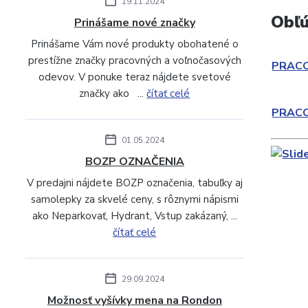
19.11.2024
Obľú
Prinášame nové značky
Prinášame Vám nové produkty obohatené o
prestížne značky pracovných a voľnočasových
PRAC
odevov. V ponuke teraz nájdete svetové
značky ako ...
čítať celé
PRAC
01.05.2024
BOZP OZNAČENIA
V predajni nájdete BOZP označenia, tabuľky aj
samolepky za skvelé ceny, s rôznymi nápismi
ako Neparkovať, Hydrant, Vstup zakázaný, ...
čítať celé
29.09.2024
Možnosť vyšívky mena na Rondon