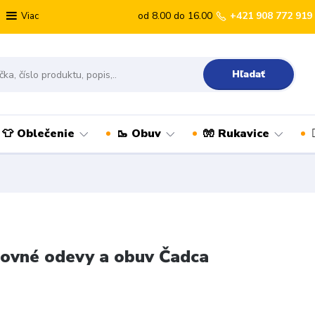
od 8.00 do 16.00
+421 908 772 919
Viac
Hľadať
👕 Oblečenie
🥾 Obuv
🧤 Rukavice
ovné odevy a obuv Čadca