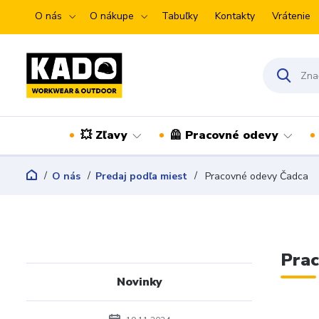
O nás
O nákupe
Tabuľky
Kontakty
Vrátenie
💥 Zľavy
🦺 Pracovné odevy
O nás
Predaj podľa miest
Pracovné odevy Čadca
Prac
Novinky