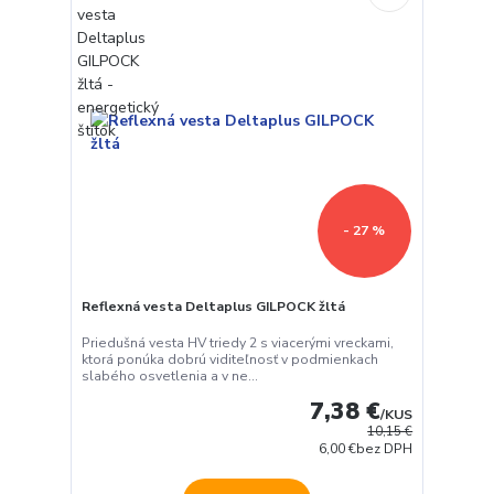
- 27 %
Reflexná vesta Deltaplus GILPOCK žltá
Priedušná vesta HV triedy 2 s viacerými vreckami,
ktorá ponúka dobrú viditeľnosť v podmienkach
slabého osvetlenia a v ne...
7,38 €
/
KUS
10,15 €
6,00 €
bez DPH