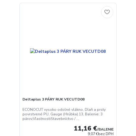
Deltaplus 3 PÁRY RUK VECUTD08
ECONOCUT vysoko odolné vlákno, Dlaň a prsty
povrstvené PU, Gauge (Hrúbka) 13, Balenie: 3
párov,VlastnostiStavebníctvo / ...
11,16 €
/
BALENIE
9,07 €
bez DPH