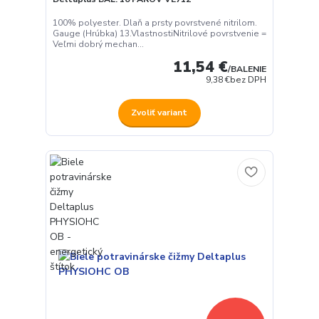
100% polyester. Dlaň a prsty povrstvené nitrilom.
Gauge (Hrúbka) 13.VlastnostiNitrilové povrstvenie =
Veľmi dobrý mechan...
11,54 €
/
BALENIE
9,38 €
bez DPH
Zvoliť variant