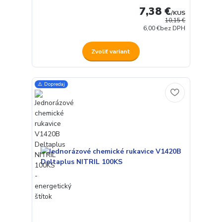
7,38 €
/
KUS
10,15 €
6,00 €
bez DPH
Zvoliť variant
⚠️ Dopredaj