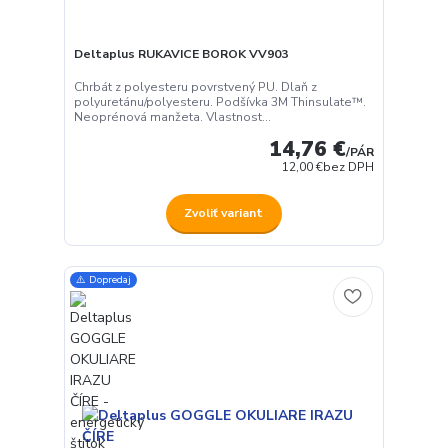
Deltaplus RUKAVICE BOROK VV903
Chrbát z polyesteru povrstvený PU. Dlaň z
polyuretánu/polyesteru. Podšívka 3M Thinsulate™.
Neoprénová manžeta. Vlastnost...
14,76 €
/
PÁR
12,00 €
bez DPH
Zvoliť variant
⚠️ Dopredaj