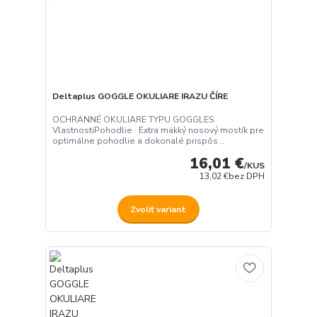
Deltaplus GOGGLE OKULIARE IRAZU ČÍRE
OCHRANNÉ OKULIARE TYPU GOGGLES
VlastnostiPohodlie · Extra mäkký nosový mostík pre
optimálne pohodlie a dokonalé prispôs...
16,01 €
/
KUS
13,02 €
bez DPH
Používame cookies aby sme skvalitnili služby. Používaním tejto
Zvoliť variant
stránky súhlasíte s ukladaním cookies.
Ďalšie informácie
Súhlasím
Nastavenia
Súhlas môžete odmietnuť
tu
.