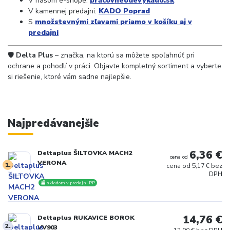
V našom e-shope:
pracovneodevykado.sk
V kamennej predajni:
KADO Poprad
S
množstevnými zľavami priamo v košíku aj v
predajni
🛡️
Delta Plus
– značka, na ktorú sa môžete spoľahnúť pri
ochrane a pohodlí v práci. Objavte kompletný sortiment a vyberte
si riešenie, ktoré vám sadne najlepšie.
Najpredávanejšie
6,36 €
Deltaplus ŠILTOVKA MACH2
cena od
VERONA
1.
cena od
5,17 € bez
DPH
🏬 skladom v predajni PP
14,76 €
Deltaplus RUKAVICE BOROK
2.
VV903