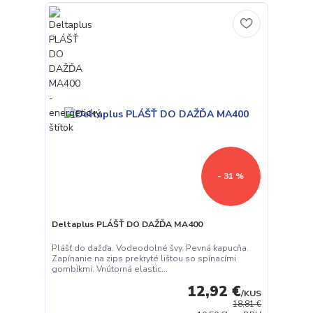
- 31 %
Deltaplus PLÁŠŤ DO DAŽĎA MA400
Plášť do dažďa. Vodeodolné švy. Pevná kapucňa.
Zapínanie na zips prekryté lištou so spínacími
gombíkmi. Vnútorná elastic...
12,92 €
/
KUS
18,81 €