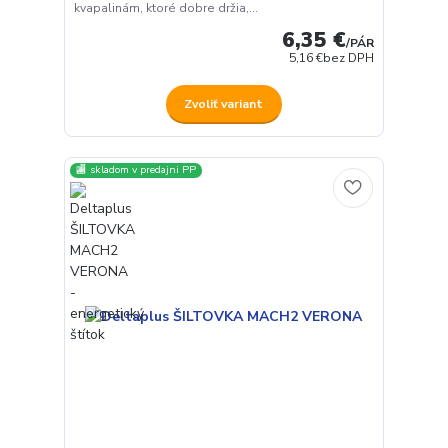
kvapalinám, ktoré dobre držia,...
6,35 €
/
PÁR
5,16 €
bez DPH
Zvoliť variant
🏬 skladom v predajni PP