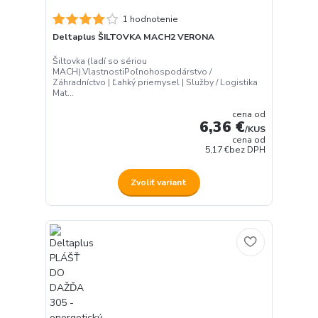
1 hodnotenie
Deltaplus ŠILTOVKA MACH2 VERONA
Šiltovka (ladí so sériou
MACH).VlastnostiPoľnohospodárstvo /
Záhradníctvo | Ľahký priemysel | Služby / Logistika
Mat...
cena od
6,36 €
/
KUS
cena od
5,17 €
bez DPH
Zvoliť variant