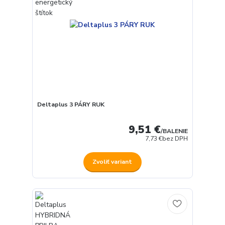
Deltaplus 3 PÁRY RUK
9,51 €
/
BALENIE
7,73 €
bez DPH
Zvoliť variant