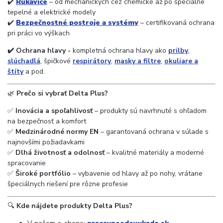
✔️
Rukavice
– od mechanických cez chemické až po špeciálne
tepelné a elektrické modely
✔️
Bezpečnostné postroje a systémy
– certifikovaná ochrana
pri práci vo výškach
✔️ Ochrana hlavy -
kompletná ochrana hlavy ako
prilby
,
slúchadlá
, špičkové
respirátory
,
masky a filtre
,
okuliare a
štíty
a pod.
🌿
Prečo si vybrať Delta Plus?
✅
Inovácia a spoľahlivosť
– produkty sú navrhnuté s ohľadom
na bezpečnosť a komfort
✅
Medzinárodné normy EN
– garantovaná ochrana v súlade s
najnovšími požiadavkami
✅
Dlhá životnosť a odolnosť
– kvalitné materiály a moderné
spracovanie
✅
Široké portfólio
– vybavenie od hlavy až po nohy, vrátane
špeciálnych riešení pre rôzne profesie
🔍
Kde nájdete produkty Delta Plus?