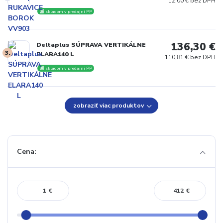
12,00 € bez DPH
🏬 skladom v predajni PP
136,30 €
Deltaplus SÚPRAVA VERTIKÁLNE
3.
ELARA140 L
110,81 € bez DPH
🏬 skladom v predajni PP
zobraziť viac produktov
Cena:
€
€