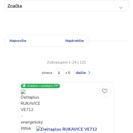
Značka
Najnovšie
Najlacnejšie
Najdrahšie
Zobrazujem 1-24 z 121
strana
z 6
ďalšie
🏬 skladom v predajni PP