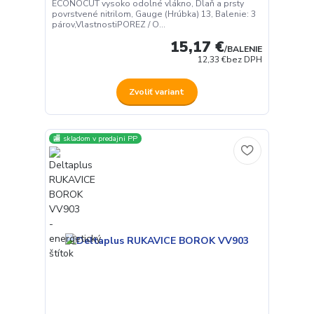
ECONOCUT vysoko odolné vlákno, Dlaň a prsty
povrstvené nitrilom, Gauge (Hrúbka) 13, Balenie: 3
párov,VlastnostiPOREZ / O...
15,17 €
/
BALENIE
12,33 €
bez DPH
Zvoliť variant
🏬 skladom v predajni PP