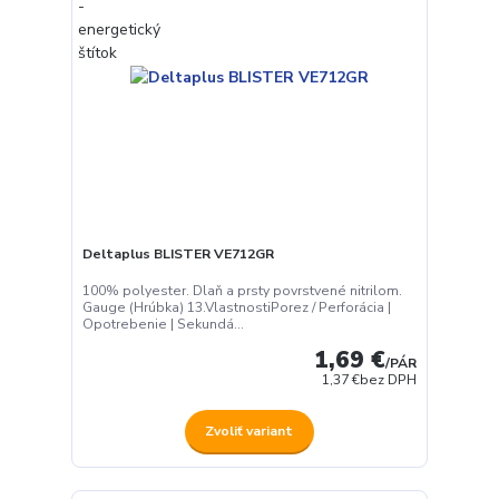
Deltaplus BLISTER VE712GR
100% polyester. Dlaň a prsty povrstvené nitrilom.
Gauge (Hrúbka) 13.VlastnostiPorez / Perforácia |
Opotrebenie | Sekundá...
1,69 €
/
PÁR
1,37 €
bez DPH
Zvoliť variant