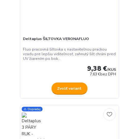
Deltaplus ŠILTOVKA VERONAFLUO
Fluo pracovná šiltovka s nastaviteľnou prackou
vzadu pre lepšiu viditeľnosť, zahnutý šilt chráni pred
UV žiarením po bok...
9,38 €
/
KUS
7,63 €
bez DPH
Zvoliť variant
⚠️ Dopredaj