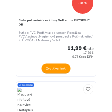
- 31 %
Biele potravinárske čižmy Deltaplus PHYSIOHC
OB
Zvršok: PVC. Podšívka: polyester. Podrážka:
PVCVlastnostiHygienické prostredie Pošmyknutie /
ZLÉ POČASIEMateriályZvršok:...
11,99 €
/
PÁR
17,29 €
9,75 €
bez DPH
Zvoliť variant
⚠️ Dopredaj