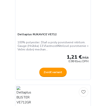
Deltaplus RUKAVICE VE712
100% polyester. Dlaň a prsty povrstvené nitrilom.
Gauge (Hrúbka) 13.VlastnostiNitrilové povrstvenie =
Veľmi dobrý mechan...
1,21 €
/
PÁR
0,98 €
bez DPH
Zvoliť variant