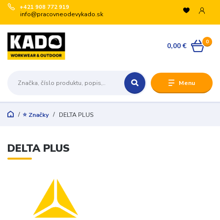
+421 908 772 919
info@pracovneodevykado.sk
VYUŽITE ZĽAVY
0
🏷️ -10 % pre registrovaných na vybrané značky
0,00 €
(ARTRA, ARDON, VM, BENNON, ATG, B-WELL, GIBLOR’S
a ďalšie).
+
Menu
🛒 Množstevné zľavy v košíku:
€200 → -5 %
€500 → -10 %
⭐ Značky
DELTA PLUS
€1 000 → -15 %
€3 000 → -20 %
Registrujte sa:
DELTA PLUS
Odoslať
Zatvoriť