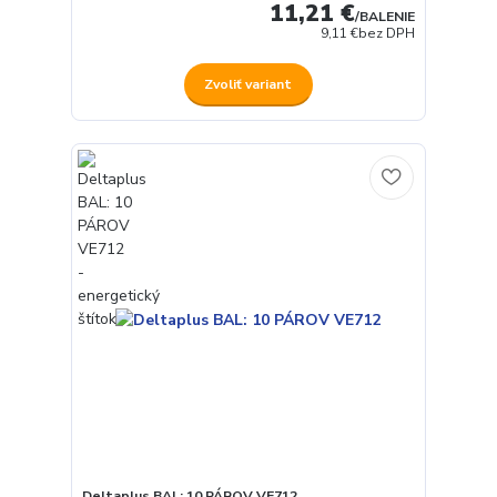
11,21 €
/
BALENIE
9,11 €
bez DPH
Zvoliť variant
Deltaplus BAL: 10 PÁROV VE712