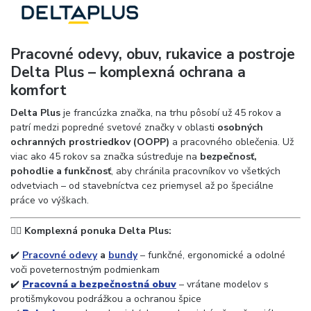
Pracovné odevy, obuv, rukavice a postroje
Delta Plus – komplexná ochrana a
komfort
Delta Plus
je francúzka značka, na trhu pôsobí už 45 rokov a
patrí medzi popredné svetové značky v oblasti
osobných
ochranných prostriedkov (OOPP)
a pracovného oblečenia. Už
viac ako 45 rokov sa značka sústreďuje na
bezpečnosť,
pohodlie a funkčnosť
, aby chránila pracovníkov vo všetkých
odvetviach – od stavebníctva cez priemysel až po špeciálne
práce vo výškach.
👷‍♂️
Komplexná ponuka Delta Plus:
✔️
Pracovné odevy
a
bundy
– funkčné, ergonomické a odolné
voči poveternostným podmienkam
✔️
Pracovná a bezpečnostná obuv
– vrátane modelov s
protišmykovou podrážkou a ochranou špice