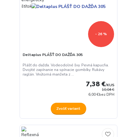
- 26 %
Deltaplus PLÁŠŤ DO DAŽĎA 305
Plášť do dažďa. Vodeodolné švy. Pevná kapucňa.
Dvojité zapínanie na spínacie gombíky. Rukávy
raglán. Vnútorná manžeta z ...
7,38 €
/
KUS
10,04 €
6,00 €
bez DPH
Zvoliť variant