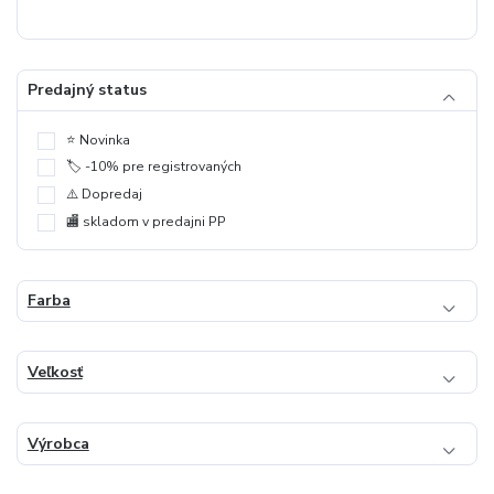
Predajný status
⭐️ Novinka
🏷️ -10% pre registrovaných
⚠️ Dopredaj
🏬 skladom v predajni PP
Farba
Veľkosť
Výrobca