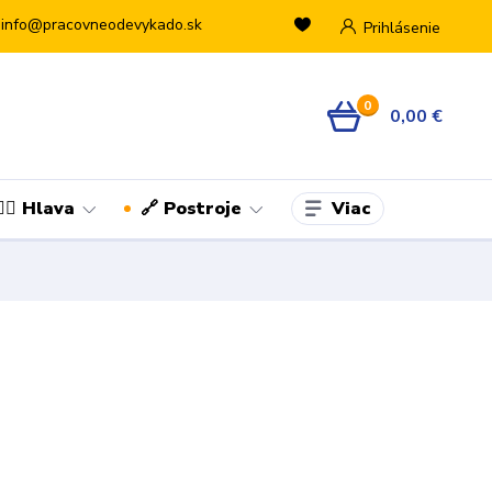
info@pracovneodevykado.sk
Prihlásenie
0
0,00 €
Viac
👷‍♂️ Hlava
🔗 Postroje