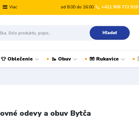
od 8.00 do 16.00
+421 908 772 919
Viac
Hľadať
👕 Oblečenie
🥾 Obuv
🧤 Rukavice
ovné odevy a obuv Bytča