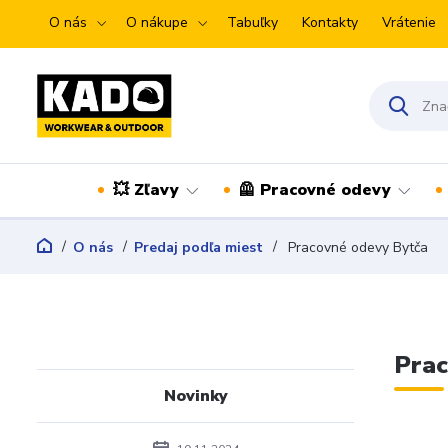
O nás
O nákupe
Tabuľky
Kontakty
Vrátenie
💥 Zľavy
🦺 Pracovné odevy
O nás
Predaj podľa miest
Pracovné odevy Bytča
Prac
Novinky