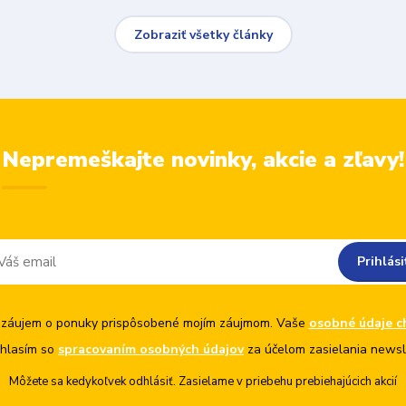
Zobraziť všetky články
Nepremeškajte novinky, akcie a zľavy!
Prihlási
záujem o ponuky prispôsobené mojím záujmom. Vaše
osobné údaje c
hlasím so
spracovaním osobných údajov
za účelom zasielania newsl
Môžete sa kedykoľvek odhlásiť. Zasielame v priebehu prebiehajúcich akcií