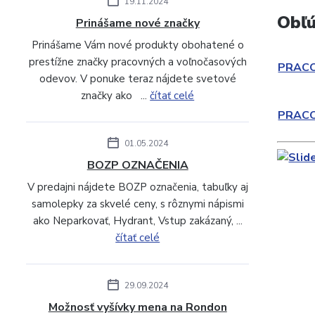
19.11.2024
Obľú
Prinášame nové značky
Prinášame Vám nové produkty obohatené o
prestížne značky pracovných a voľnočasových
PRAC
odevov. V ponuke teraz nájdete svetové
značky ako ...
čítať celé
PRAC
01.05.2024
BOZP OZNAČENIA
V predajni nájdete BOZP označenia, tabuľky aj
samolepky za skvelé ceny, s rôznymi nápismi
ako Neparkovať, Hydrant, Vstup zakázaný, ...
čítať celé
29.09.2024
Možnosť vyšívky mena na Rondon