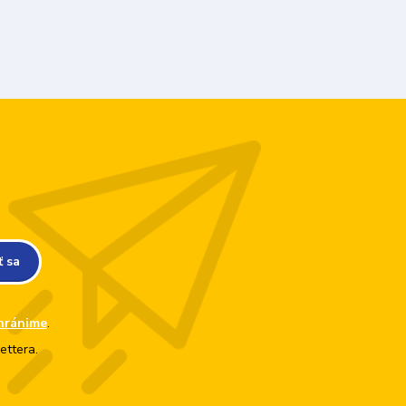
ť sa
hránime
.
ettera.