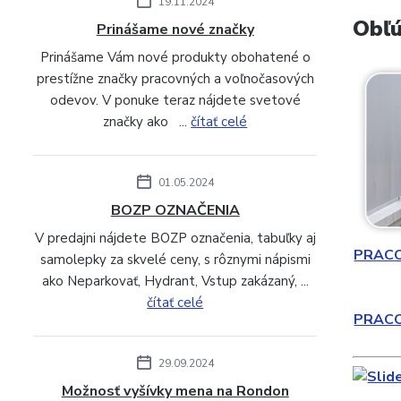
19.11.2024
Obľú
Prinášame nové značky
Prinášame Vám nové produkty obohatené o
prestížne značky pracovných a voľnočasových
odevov. V ponuke teraz nájdete svetové
značky ako ...
čítať celé
01.05.2024
BOZP OZNAČENIA
V predajni nájdete BOZP označenia, tabuľky aj
PRAC
samolepky za skvelé ceny, s rôznymi nápismi
ako Neparkovať, Hydrant, Vstup zakázaný, ...
čítať celé
PRAC
29.09.2024
Možnosť vyšívky mena na Rondon