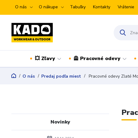
O nás
O nákupe
Tabuľky
Kontakty
Vrátenie
💥 Zľavy
🦺 Pracovné odevy
O nás
Predaj podľa miest
Pracovné odevy Zlaté M
Prac
Novinky