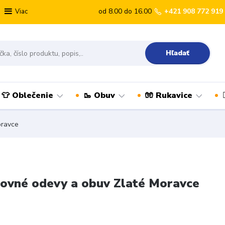
od 8.00 do 16.00
+421 908 772 919
Viac
Hľadať
👕 Oblečenie
🥾 Obuv
🧤 Rukavice
oravce
ovné odevy a obuv Zlaté Moravce