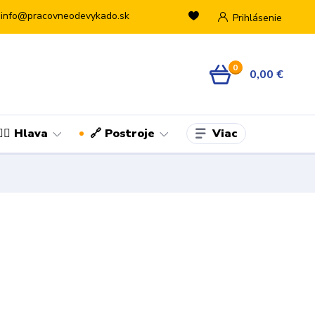
info@pracovneodevykado.sk
Prihlásenie
0
0,00 €
Viac
👷‍♂️ Hlava
🔗 Postroje