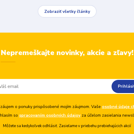
Zobraziť všetky články
Nepremeškajte novinky, akcie a zľavy!
Prihlási
záujem o ponuky prispôsobené mojím záujmom. Vaše
osobné údaje c
hlasím so
spracovaním osobných údajov
za účelom zasielania newsl
Môžete sa kedykoľvek odhlásiť. Zasielame v priebehu prebiehajúcich akcií