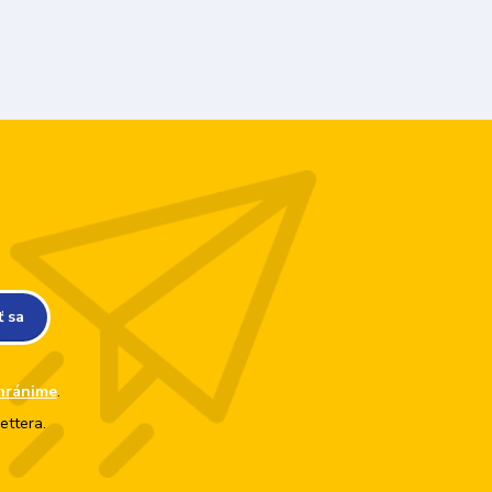
ť sa
hránime
.
ettera.