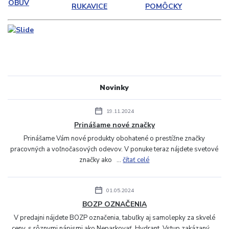
OBUV
RUKAVICE
POMÔCKY
Novinky
19.11.2024
Prinášame nové značky
Prinášame Vám nové produkty obohatené o prestížne značky
pracovných a voľnočasových odevov. V ponuke teraz nájdete svetové
značky ako ...
čítať celé
01.05.2024
BOZP OZNAČENIA
V predajni nájdete BOZP označenia, tabuľky aj samolepky za skvelé
ceny, s rôznymi nápismi ako Neparkovať, Hydrant, Vstup zakázaný, ...