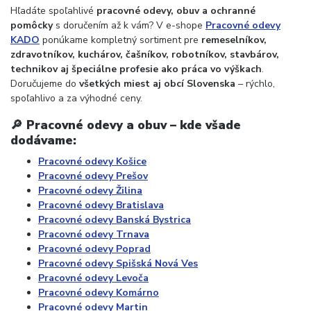
Hľadáte spoľahlivé
pracovné odevy, obuv a ochranné
pomôcky
s doručením až k vám? V e-shope
Pracovné odevy
KADO
ponúkame kompletný sortiment pre
remeselníkov,
zdravotníkov, kuchárov, čašníkov, robotníkov, stavbárov,
technikov aj špeciálne profesie ako práca vo výškach
.
Doručujeme do
všetkých miest aj obcí Slovenska
– rýchlo,
spoľahlivo a za výhodné ceny.
🔎 Pracovné odevy a obuv – kde všade
dodávame:
Pracovné odevy Košice
Pracovné odevy Prešov
Pracovné odevy Žilina
Pracovné odevy Bratislava
Pracovné odevy Banská Bystrica
Pracovné odevy Trnava
Pracovné odevy Poprad
Pracovné odevy Spišská Nová Ves
Pracovné odevy Levoča
Pracovné odevy Komárno
Pracovné odevy Martin