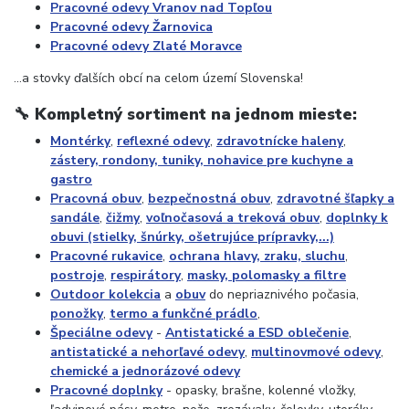
Pracovné odevy Vranov nad Topľou
Pracovné odevy Žarnovica
Pracovné odevy Zlaté Moravce
...a stovky ďalších obcí na celom území Slovenska!
🔧 Kompletný sortiment na jednom mieste:
Montérky
,
reflexné odevy
,
zdravotnícke haleny
,
zástery, rondony, tuniky, nohavice pre kuchyne a
gastro
Pracovná obuv
,
bezpečnostná obuv
,
zdravotné šľapky a
sandále
,
čižmy
,
voľnočasová a treková obuv
,
doplnky k
obuvi (stielky, šnúrky, ošetrujúce prípravky,...)
Pracovné rukavice
,
ochrana hlavy, zraku, sluchu
,
postroje
,
respirátory
,
masky, polomasky a filtre
Outdoor kolekcia
a
obuv
do nepriaznivého počasia,
ponožky
,
termo a funkčné prádlo
,
Špeciálne odevy
-
Antistatické a ESD oblečenie
,
antistatické a nehorľavé odevy
,
multinovmové odevy
,
chemické a jednorázové odevy
Pracovné doplnky
- opasky, brašne, kolenné vložky,