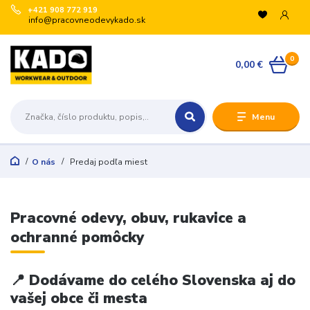
+421 908 772 919
info@pracovneodevykado.sk
0
0,00 €
Menu
O nás
Predaj podľa miest
Pracovné odevy, obuv, rukavice a
ochranné pomôcky
📍 Dodávame do celého Slovenska aj do
vašej obce či mesta