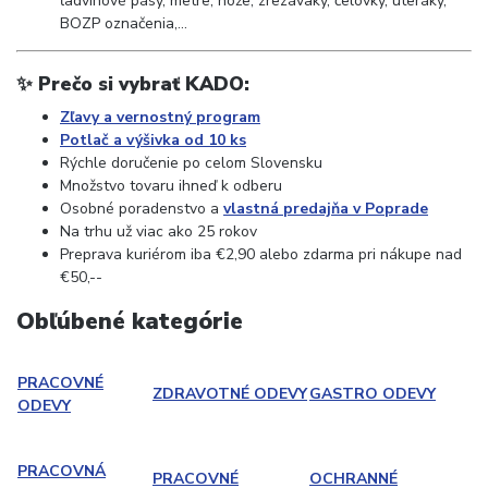
ľadvinové pásy, metre, nože, zrezávaky, čelovky, uteráky,
BOZP označenia,...
✨ Prečo si vybrať KADO:
Zľavy a vernostný program
Potlač a výšivka od 10 ks
Rýchle doručenie po celom Slovensku
Množstvo tovaru ihneď k odberu
Osobné poradenstvo a
vlastná predajňa v Poprade
Na trhu už viac ako 25 rokov
Preprava kuriérom iba €2,90 alebo zdarma pri nákupe nad
€50,--
Obľúbené kategórie
PRACOVNÉ
ZDRAVOTNÉ ODEVY
GASTRO ODEVY
ODEVY
PRACOVNÁ
PRACOVNÉ
OCHRANNÉ