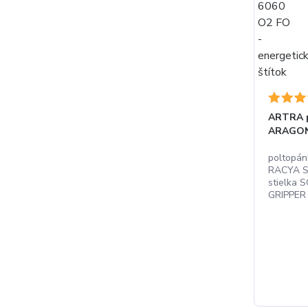
ARTRA p
ARAGON
poltopán
RACYA S
stielka
GRIPPER 