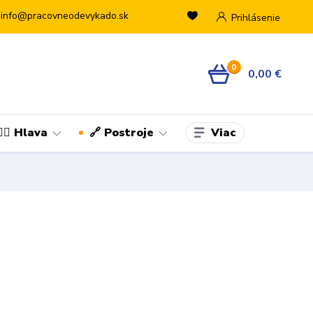
info@pracovneodevykado.sk
Prihlásenie
0
0,00 €
Viac
👷‍♂️ Hlava
🔗 Postroje