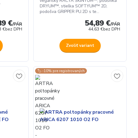
vegánsky RACYA SKINYUM™, podšívka
.
DRYUM™, stielka SOFTYUM™ 2D,
podošva GRIPPER PU.2D s te...
89 €
54,89 €
/
PÁR
/
PÁR
3 €
bez DPH
44,63 €
bez DPH
Zvoliť variant
🏷️ -10% pre registrovaných