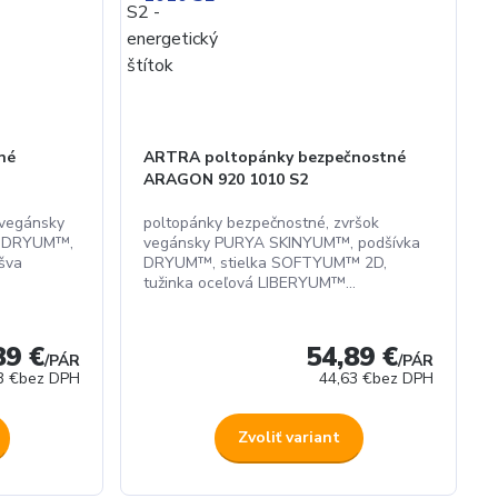
né
ARTRA poltopánky bezpečnostné
ARAGON 920 1010 S2
 vegánsky
poltopánky bezpečnostné, zvršok
a DRYUM™,
vegánsky PURYA SKINYUM™, podšívka
šva
DRYUM™, stielka SOFTYUM™ 2D,
tužinka oceľová LIBERYUM™...
89 €
54,89 €
/
PÁR
/
PÁR
3 €
bez DPH
44,63 €
bez DPH
Zvoliť variant