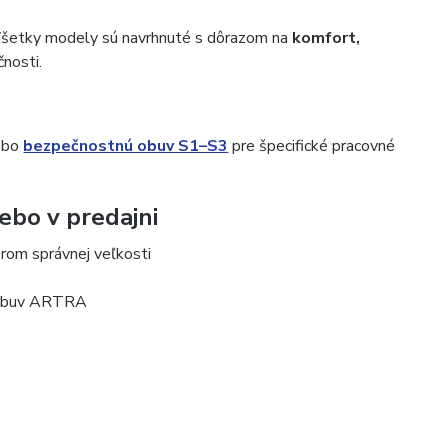
Všetky modely sú navrhnuté s dôrazom na
komfort,
nosti.
ebo
bezpečnostnú obuv S1–S3
pre špecifické pracovné
bo v predajni
rom správnej veľkosti
a obuv ARTRA