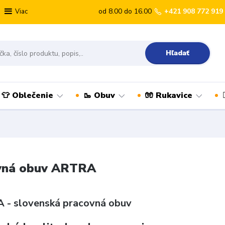
od 8.00 do 16.00
+421 908 772 919
Viac
Hľadať
👕 Oblečenie
🥾 Obuv
🧤 Rukavice
vná obuv ARTRA