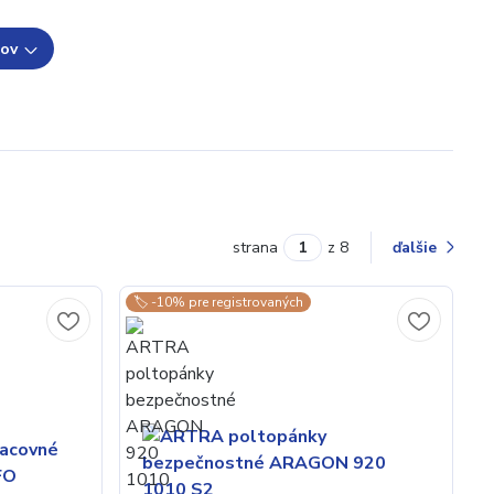
tov
strana
z 8
ďalšie
🏷️ -10% pre registrovaných