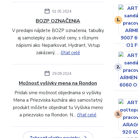
01.05.2024
1.
BOZP OZNAČENIA
V predajni nájdete BOZP označenia, tabuľky
aj samolepky za skvelé ceny, s rôznymi
nápismi ako Neparkovať, Hydrant, Vstup
zakázaný, ...
čítať celé
2.
29.09.2024
Možnosť vyšívky mena na Rondon
Pridali sme možnosť objednania si vyšívky
Mena a Priezviska kuchára ako samostatný
produkt môžete objednať tu Vyšívka meno
3.
a priezvisko na Rondon. N...
čítať celé
Zobraziť všetky novinky