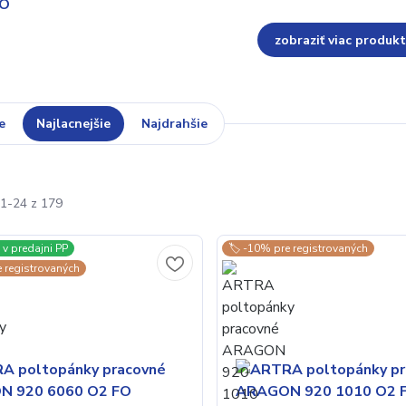
zobraziť viac produk
e
Najlacnejšie
Najdrahšie
1-24 z 179
v predajni PP
🏷️ -10% pre registrovaných
e registrovaných