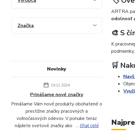
🏷️ Ov
Výrobca
ARTRA patr
odolnosť 
Značka
🎨 S č
K pracovne
podmienky.
🛒 Nak
Novinky
Navš
Objed
19.11.2024
Využ
Prinášame nové značky
Prinášame Vám nové produkty obohatené o
prestížne značky pracovných a
voľnočasových odevov. V ponuke teraz
Najpre
nájdete svetové značky ako ...
čítať celé