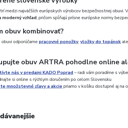
erené slovenské výrobky
í medzi najväčších európskych výrobcov bezpečnostnej obuvi. 
a moderný vzhľad
, pričom spĺňajú prísne európske normy bezpeč
ím obuv kombinovať?
j obuvi odporúčame
pracovné ponožky
,
vložky do topánok
al
upujte obuv ARTRA pohodlne online ale
tívte nás v predajni KADO Poprad
– radi vám poradíme s výbe
najte si online s rýchlym doručením po celom Slovensku
ite množstevné zľavy a akcie
priamo v košíku dostupné aj n
dávanejšie