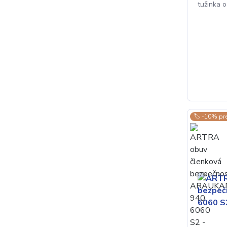
tužinka 
🏷️ -10% pr