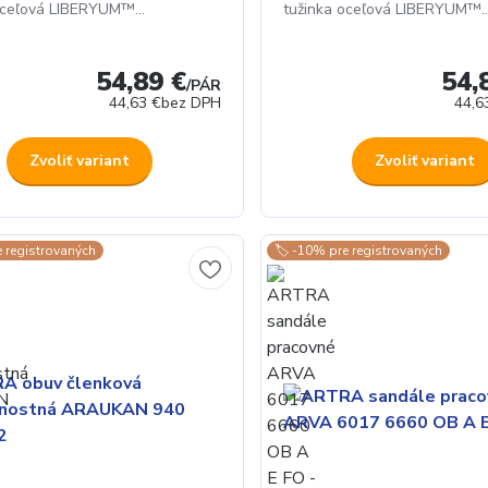
oceľová LIBERYUM™...
tužinka oceľová LIBERYUM™..
54,89 €
54,
/
PÁR
44,63 €
bez DPH
44,6
Zvoliť variant
Zvoliť variant
e registrovaných
🏷️ -10% pre registrovaných