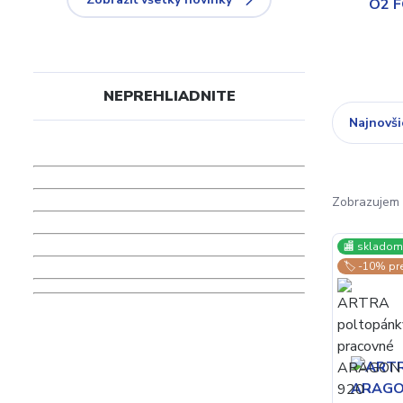
NEPREHLIADNITE
Najnovši
Zobrazujem 
🏬 skladom 
🏷️ -10% pr