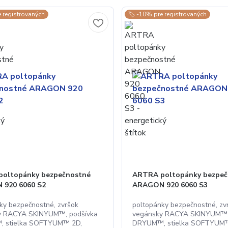
e registrovaných
🏷️ -10% pre registrovaných
oltopánky bezpečnostné
ARTRA poltopánky bezpeč
 920 6060 S2
ARAGON 920 6060 S3
ky bezpečnostné, zvršok
poltopánky bezpečnostné, zv
y RACYA SKINYUM™, podšívka
vegánsky RACYA SKINYUM™,
 stielka SOFTYUM™ 2D,
DRYUM™, stielka SOFTYUM™