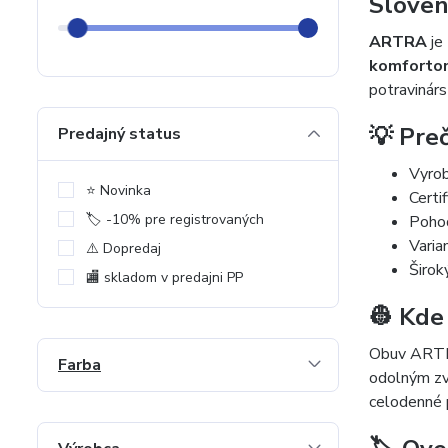
Sloven
ARTRA
je
komfortom
potravinárs
💡 Pre
Predajný status
Vyrob
⭐️ Novinka
Certi
🏷️ -10% pre registrovaných
Pohod
Varia
⚠️ Dopredaj
Širok
🏬 skladom v predajni PP
👷 Kde
Obuv ARTR
Farba
odolným z
celodenné 