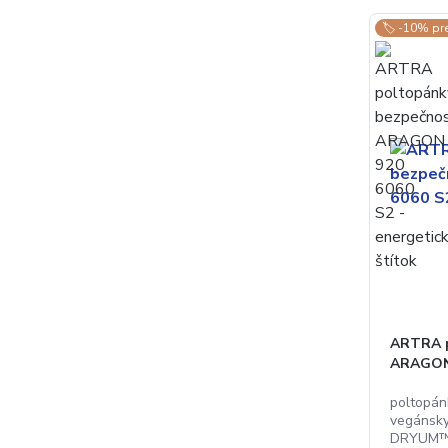
🏷️ -10% pr
ARTRA p
ARAGON
poltopán
vegánsk
DRYUM™,