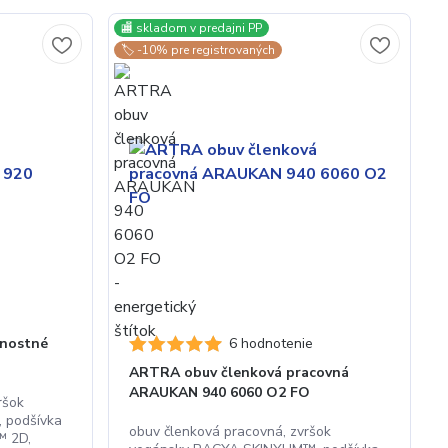
🏬 skladom v predajni PP
🏷️ -10% pre registrovaných
nostné
6 hodnotenie
ARTRA obuv členková pracovná
ARAUKAN 940 6060 O2 FO
ršok
 podšívka
obuv členková pracovná, zvršok
 2D,