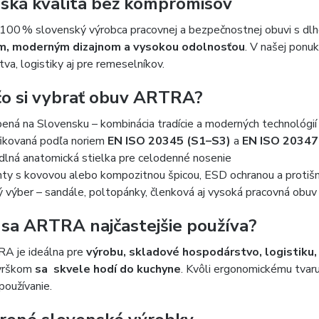
ská kvalita bez kompromisov
 100 % slovenský výrobca pracovnej a bezpečnostnej obuvi s dlh
, moderným dizajnom a vysokou odolnosťou
. V našej ponu
tva, logistiky aj pre remeselníkov.
čo si vybrať obuv ARTRA?
ená na Slovensku – kombinácia tradície a moderných technológií
fikovaná podľa noriem
EN ISO 20345 (S1–S3)
a
EN ISO 20347
lná anatomická stielka pre celodenné nosenie
nty s kovovou alebo kompozitnou špicou, ESD ochranou a proti
ý výber – sandále, poltopánky, členková aj vysoká pracovná obuv
 sa ARTRA najčastejšie používa?
A je ideálna pre
výrobu, skladové hospodárstvo, logistiku,
vrškom
sa
skvele hodí do kuchyne
. Kvôli ergonomickému tvaru
používanie.