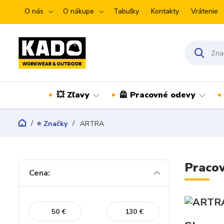
O nás
O nákupe
Tabuľky
Kontakty
Vrátenie
💥 Zľavy
🦺 Pracovné odevy
⭐ Značky
ARTRA
Praco
Cena:
€
€