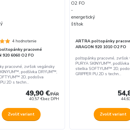
4 hodnotenie
ARTRA poltopánky pracov
ARAGON 920 1010 O2 FO
oltopánky pracovné
 920 6060 O2 FO
poltopánky pracovné, zvršok
PURYA SKINYUM™, podšívk
ky pracovné, zvršok vegánsky
stielka SOFTYUM™ 2D, podo
KINYUM™, podšívka DRYUM™,
GRIPPER PU.2D s techn...
 SOFTYUM™ 2D, podošva
PU.2D s techn...
49,90 €
54,
/
PÁR
40,57 €
bez DPH
44,6
Zvoliť variant
Zvoliť variant