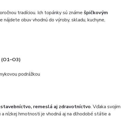
oročnou tradíciou. Ich topánky sú známe
špičkovým
ke nájdete obuv vhodnú do výroby, skladu, kuchyne,
 (O1–O3)
šmykovou podrážkou
 stavebníctvo, remeslá aj zdravotníctvo
. Vďaka svojim
 a nízkej hmotnosti je vhodná aj na dlhodobé státie a