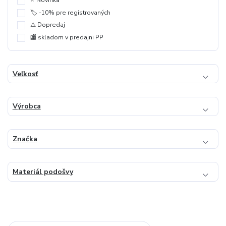
🏷️ -10% pre registrovaných
⚠️ Dopredaj
🏬 skladom v predajni PP
Veľkosť
Výrobca
Značka
Materiál podošvy