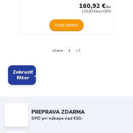
160,92 €
/
ks
130,83 €
bez DPH
Zvoliť variant
strana
z 1
Zobraziť
filter
PREPRAVA ZDARMA
DPD pri nákupe nad €50,-