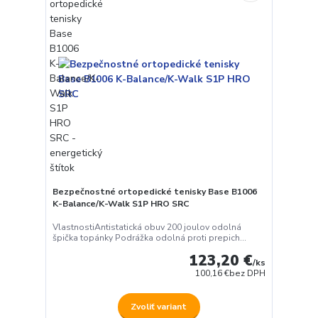
Bezpečnostné ortopedické tenisky Base B1006
K-Balance/K-Walk S1P HRO SRC
VlastnostiAntistatická obuv 200 joulov odolná
špička topánky Podrážka odolná proti prepich...
123,20 €
/
ks
100,16 €
bez DPH
Zvoliť variant