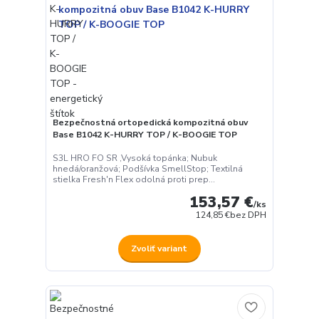
Bezpečnostná ortopedická kompozitná obuv
Base B1042 K-HURRY TOP / K-BOOGIE TOP
S3L HRO FO SR ,Vysoká topánka; Nubuk
hnedá/oranžová; Podšívka SmellStop; Textilná
stielka Fresh'n Flex odolná proti prep...
153,57 €
/
ks
124,85 €
bez DPH
Zvoliť variant