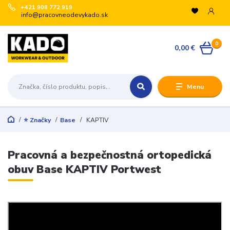
+421 908 772 919
info@pracovneodevykado.sk
0
0,00 €
Menu
⭐ Značky
Base
KAPTIV
Pracovná a bezpečnostná ortopedická
obuv Base KAPTIV Portwest