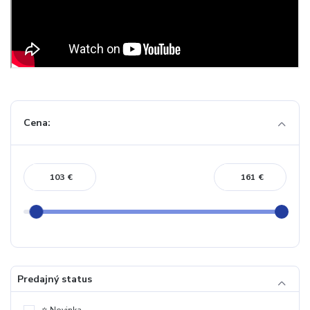
Cena:
€
€
Predajný status
⭐️ Novinka