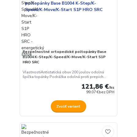
Bezpečnostné ortopedické poltopánky Base
B1004 K-Step/K-Speed/K-Move/K-Start S1P
HRO SRC
VlastnostiAntistatická obuv 200 joulov odolná
špička topánky Podrážka odolná proti prepich...
121,86 €
/
ks
99,07 €
bez DPH
Zvoliť variant