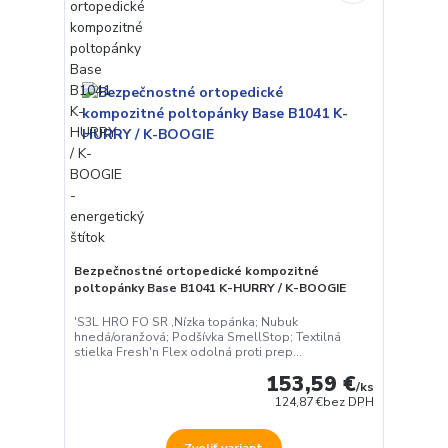
Bezpečnostné ortopedické kompozitné
poltopánky Base B1041 K-HURRY / K-BOOGIE
'S3L HRO FO SR ,Nízka topánka; Nubuk
hnedá/oranžová; Podšívka SmellStop; Textilná
stielka Fresh'n Flex odolná proti prep...
153,59 €
/
ks
124,87 €
bez DPH