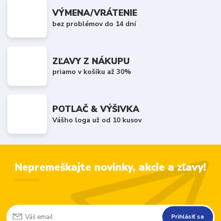
VÝMENA/VRÁTENIE
bez problémov do 14 dní
ZĽAVY Z NÁKUPU
priamo v košíku až 30%
POTLAČ & VÝŠIVKA
Vášho loga už od 10 kusov
Nepremeškajte novinky, akcie a zľavy!
Prihlásiť sa