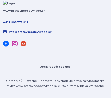
www.pracovneodevykado.sk
+421 908 772 919
info@pracovneodevykado.sk
Upravit sběr cookies.
Obrázky sú ilustračné. Dodávateľ si vyhradzuje právo na typografické
chyby. www.pracovneodevykado.sk © 2025, Všetky práva vyhradené.