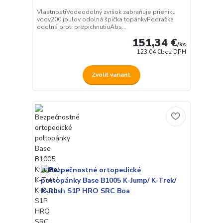
VlastnostiVodeodolný zvršok zabraňuje prieniku
vody200 joulov odolná špička topánkyPodrážka
odolná proti prepichnutiuAbs...
151,34 €
/
ks
123,04 €
bez DPH
Zvoliť variant