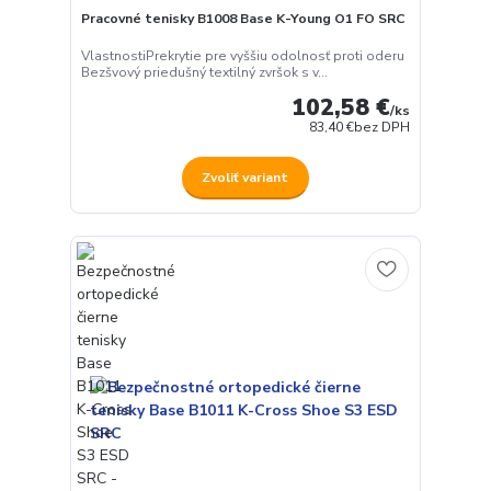
Pracovné tenisky B1008 Base K-Young O1 FO SRC
VlastnostiPrekrytie pre vyššiu odolnosť proti oderu
Bezšvový priedušný textilný zvršok s v...
102,58 €
/
ks
83,40 €
bez DPH
Zvoliť variant