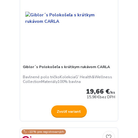
Giblor´s Polokošeľa s krátkym rukávom CARLA
Bavlnené polo tričkoKolekciaG' Health&Wellness
CollectionMateriály100% bavlna
19,66 €
/
ks
15,98 €
bez DPH
Zvoliť variant
🏷️ -10% pre registrovaných