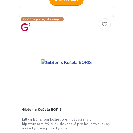
🏷️ -10% pre registrovaných
Giblor´s Košeľa BORIS
Lilly a Boris, pár košieľ pre mužov/ženy v
hipsterskom štýle, sú dokonalé pre holičstvá, puby
a všetky nové podniky s ve...