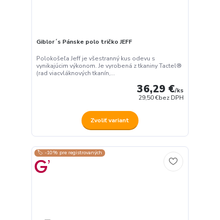
Giblor´s Pánske polo tričko JEFF
Polokošeľa Jeff je všestranný kus odevu s
vynikajúcim výkonom. Je vyrobená z tkaniny Tactel®
(rad viacvláknových tkanín,...
36,29 €
/
ks
29,50 €
bez DPH
Zvoliť variant
🏷️ -10% pre registrovaných