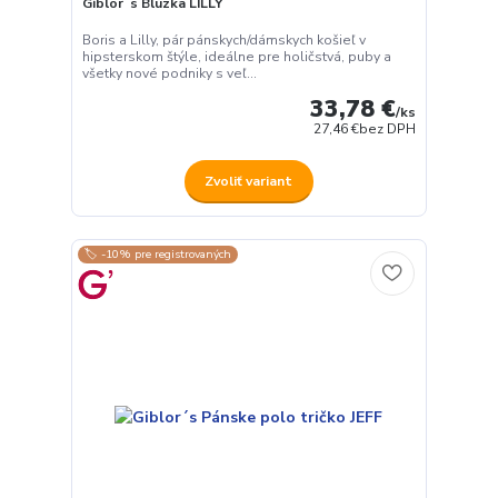
Giblor´s Blúzka LILLY
Boris a Lilly, pár pánskych/dámskych košieľ v
hipsterskom štýle, ideálne pre holičstvá, puby a
všetky nové podniky s veľ...
33,78 €
/
ks
27,46 €
bez DPH
Zvoliť variant
🏷️ -10% pre registrovaných