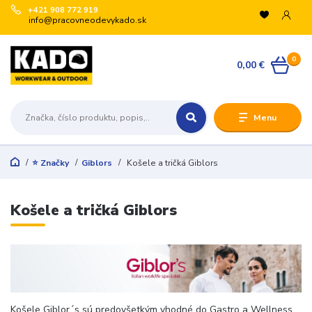
+421 908 772 919
info@pracovneodevykado.sk
0
0,00 €
Menu
⭐ Značky
Giblors
Košele a tričká Giblors
Košele a tričká Giblors
Košele Giblor´s sú predovšetkým vhodné do Gastro a Wellness