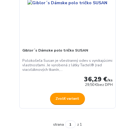
Giblor´s Dámske polo tričko SUSAN
Polokošeľa Susan je všestranný odev s vynikajúcimi
vlastnosťami. Je vyrobená z látky Tactel® (rad
viacvláknových tkanín,...
36,29 €
/
ks
29,50 €
bez DPH
Zvoliť variant
strana
z 1