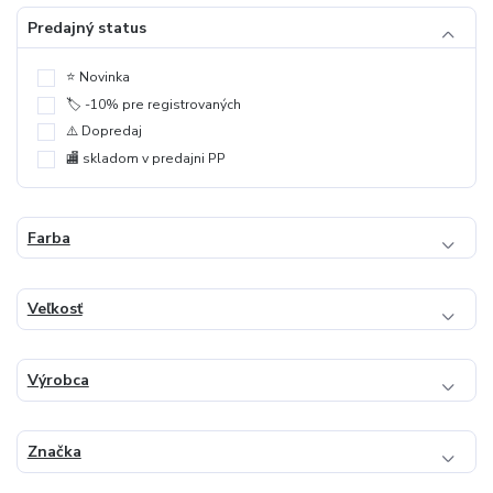
Predajný status
⭐️ Novinka
🏷️ -10% pre registrovaných
⚠️ Dopredaj
🏬 skladom v predajni PP
Farba
Veľkosť
Výrobca
Značka