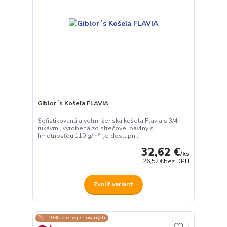
Giblor´s Košeľa FLAVIA
Sofistikovaná a veľmi ženská košeľa Flavia s 3/4
rukávmi, vyrobená zo strečovej bavlny s
hmotnosťou 110 g/m², je dostupn...
32,62 €
/
ks
26,52 €
bez DPH
Zvoliť variant
🏷️ -10% pre registrovaných