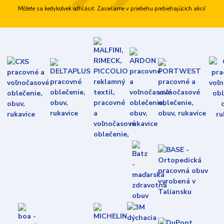
Môžete sa kedykoľvek odhlásiť. Zasielame v priebehu prebiehajúcich akcií