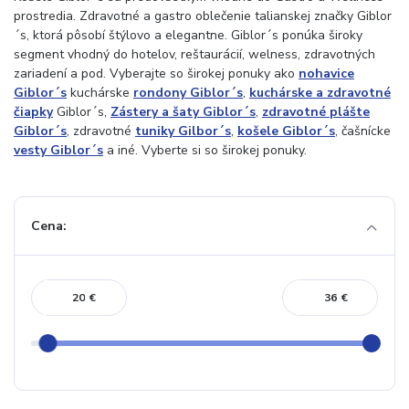
prostredia. Zdravotné a gastro oblečenie talianskej značky Giblor
´s, ktorá pôsobí štýlovo a elegantne. Giblor´s ponúka široky
segment vhodný do hotelov, reštaurácií, welness, zdravotných
zariadení a pod. Vyberajte so širokej ponuky ako
nohavice
Giblor´s
kuchárske
rondony Giblor´s
,
kuchárske a zdravotné
čiapky
Giblor´s,
Zástery a šaty Giblor´s
,
zdravotné plášte
Giblor´s
, zdravotné
tuniky Gilbor´s
,
košele Giblor´s
, čašnícke
vesty Giblor´s
a iné. Vyberte si so širokej ponuky.
Cena:
€
€