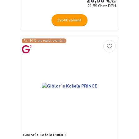
26,56 €
/
ks
21,59 €
bez DPH
Zvoliť variant
🏷️ -10% pre registrovaných
Giblor´s Košeľa PRINCE