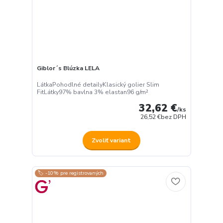
Giblor´s Blúzka LELA
LátkaPohodlné detailyKlasický golier Slim
FitLátky97% bavlna 3% elastan96 g/m²
32,62 €
/
ks
26,52 €
bez DPH
Zvoliť variant
🏷️ -10% pre registrovaných