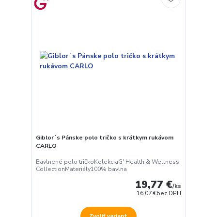
Giblor´s Pánske polo tričko s krátkym rukávom
CARLO
Bavlnené polo tričkoKolekciaG' Health & Wellness
CollectionMateriály100% bavlna
19,77 €
/
ks
16,07 €
bez DPH
Zvoliť variant