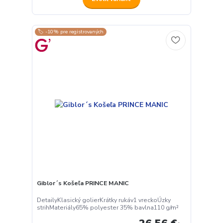
🏷️ -10% pre registrovaných
Giblor´s Košeľa PRINCE MANIC
DetailyKlasický golierKrátky rukáv1 vreckoÚzky
strihMateriály65% polyester 35% bavlna110 g/m²