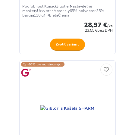
PodrobnostiKlasický golierNastaviteľné
manžetyÚzky strihMateriály65% polyester 35%
bavlna110 g/m²BielaČierna
28,97 €
/
ks
23,55 €
bez DPH
Zvoliť variant
🏷️ -10% pre registrovaných