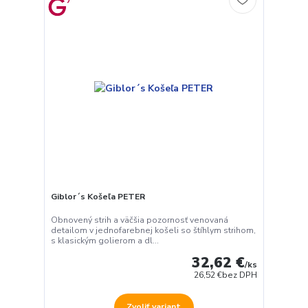
Giblor´s Košeľa PETER
Obnovený strih a väčšia pozornosť venovaná
detailom v jednofarebnej košeli so štíhlym strihom,
s klasickým golierom a dl...
32,62 €
/
ks
26,52 €
bez DPH
Zvoliť variant