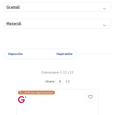
Gramáž
Materiál
Najnovšie
Najlacnejšie
Najdrahšie
Zobrazujem 1-12 z 12
strana
z 1
🏷️ -10% pre registrovaných