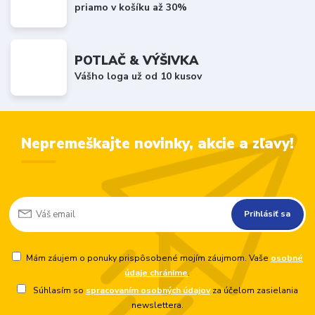
priamo v košíku až 30%
POTLAČ & VÝŠIVKA
Vášho loga už od 10 kusov
Nepremeškajte novinky, akcie a zľavy!
Prihlásiť sa
Mám záujem o ponuky prispôsobené mojím záujmom. Vaše
osobné
údaje chránime
.
Súhlasím so
spracovaním osobných údajov
za účelom zasielania
newslettera.