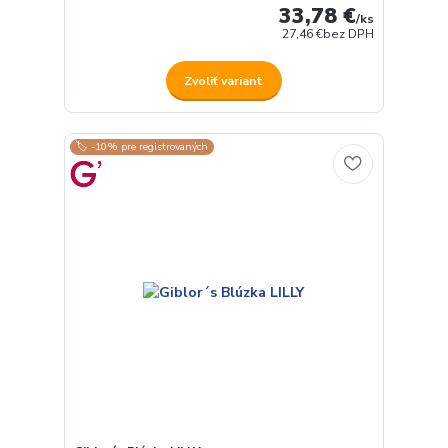
33,78 €
/
ks
27,46 €
bez DPH
Zvoliť variant
🏷️ -10% pre registrovaných