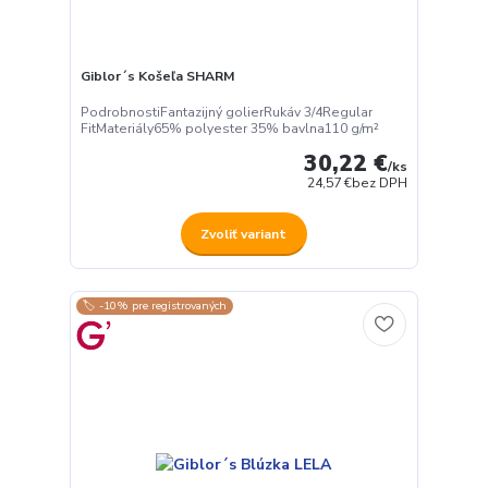
Giblor´s Košeľa SHARM
PodrobnostiFantazijný golierRukáv 3/4Regular
FitMateriály65% polyester 35% bavlna110 g/m²
30,22 €
/
ks
24,57 €
bez DPH
Zvoliť variant
🏷️ -10% pre registrovaných