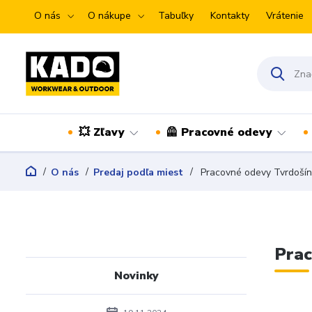
O nás
O nákupe
Tabuľky
Kontakty
Vrátenie
💥 Zľavy
🦺 Pracovné odevy
O nás
Predaj podľa miest
Pracovné odevy Tvrdošín
Prac
Novinky