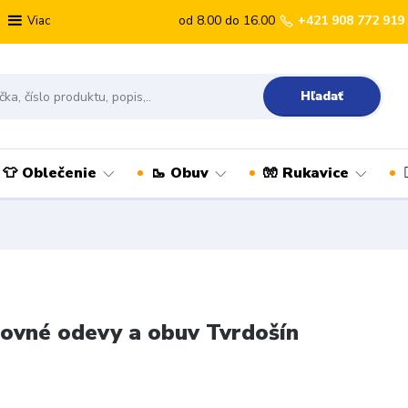
od 8.00 do 16.00
+421 908 772 919
Viac
Hľadať
👕 Oblečenie
🥾 Obuv
🧤 Rukavice
ovné odevy a obuv Tvrdošín