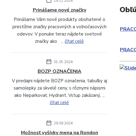
19.11.2024
Obľú
Prinášame nové značky
Prinášame Vám nové produkty obohatené o
prestížne značky pracovných a voľnočasových
PRAC
odevov. V ponuke teraz nájdete svetové
značky ako ...
čítať celé
PRAC
01.05.2024
BOZP OZNAČENIA
V predajni nájdete BOZP označenia, tabuľky aj
samolepky za skvelé ceny, s rôznymi nápismi
ako Neparkovať, Hydrant, Vstup zakázaný, ...
čítať celé
29.09.2024
Možnosť vyšívky mena na Rondon