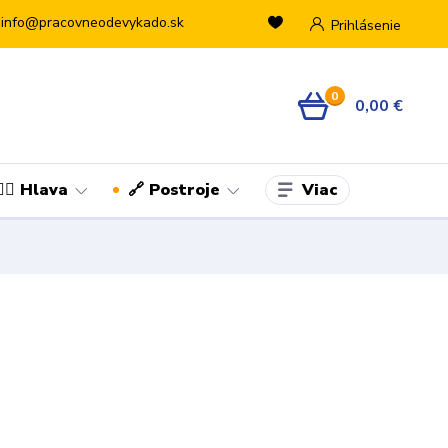
info@pracovneodevykado.sk
Prihlásenie
0
0,00 €
Viac
👷‍♂️ Hlava
🔗 Postroje