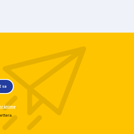
ť sa
hránime
.
ettera.