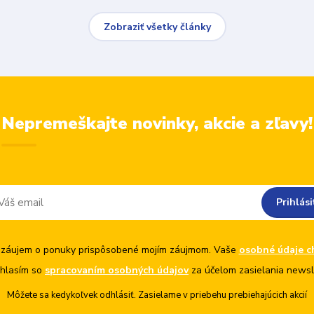
Zobraziť všetky články
Nepremeškajte novinky, akcie a zľavy!
Prihlási
záujem o ponuky prispôsobené mojím záujmom. Vaše
osobné údaje c
hlasím so
spracovaním osobných údajov
za účelom zasielania newsl
Môžete sa kedykoľvek odhlásiť. Zasielame v priebehu prebiehajúcich akcií