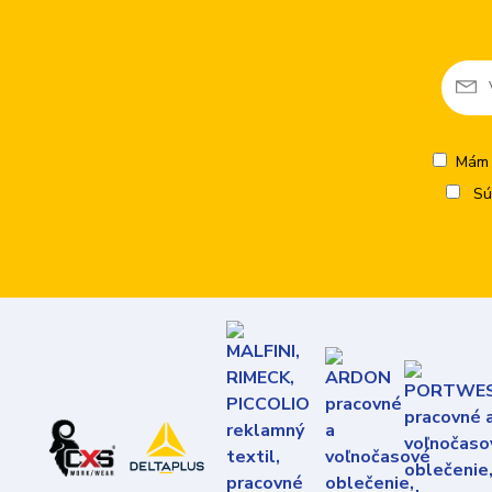
Mám 
Sú