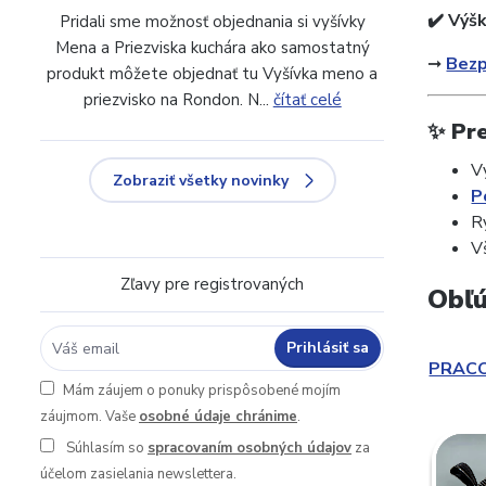
✔️ Výš
Pridali sme možnosť objednania si vyšívky
Mena a Priezviska kuchára ako samostatný
️➞
Bezp
produkt môžete objednať tu Vyšívka meno a
priezvisko na Rondon. N...
čítať celé
✨ Pre
V
Zobraziť všetky novinky
P
R
V
Zľavy pre registrovaných
Obľú
Prihlásiť sa
PRAC
Mám záujem o ponuky prispôsobené mojím
záujmom. Vaše
osobné údaje chránime
.
Súhlasím so
spracovaním osobných údajov
za
účelom zasielania newslettera.