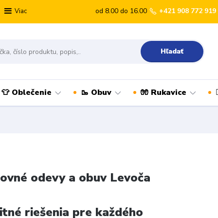
od 8.00 do 16.00
+421 908 772 919
Viac
Hľadať
👕 Oblečenie
🥾 Obuv
🧤 Rukavice
ovné odevy a obuv Levoča
itné riešenia pre každého