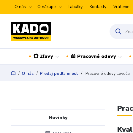
O nás
O nákupe
Tabuľky
Kontakty
Vrátenie
💥 Zľavy
🦺 Pracovné odevy
O nás
Predaj podľa miest
Pracovné odevy Levoča
Prac
Novinky
Kval