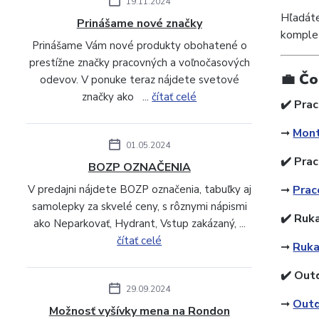
19.11.2024
Hľadáte
Prinášame nové značky
komplet
Prinášame Vám nové produkty obohatené o
prestížne značky pracovných a voľnočasových
💼 Čo
odevov. V ponuke teraz nájdete svetové
značky ako ...
čítať celé
✔️ Pra
️➞
Mont
01.05.2024
✔️ Pra
BOZP OZNAČENIA
V predajni nájdete BOZP označenia, tabuľky aj
️➞
Prac
samolepky za skvelé ceny, s rôznymi nápismi
✔️ Ruka
ako Neparkovať, Hydrant, Vstup zakázaný, ...
čítať celé
️➞
Ruka
✔️ Out
29.09.2024
️➞
Outd
Možnosť vyšívky mena na Rondon