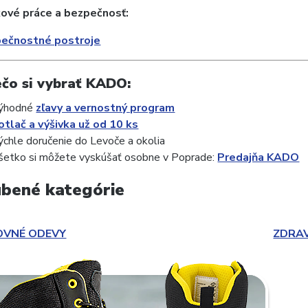
kové práce a bezpečnosť:
ečnostné postroje
čo si vybrať KADO:
ýhodné
zľavy a vernostný program
otlač a výšivka už od 10 ks
ýchle doručenie do Levoče a okolia
šetko si môžete vyskúšať osobne v Poprade:
Predajňa KADO
bené kategórie
OVNÉ ODEVY
ZDRA