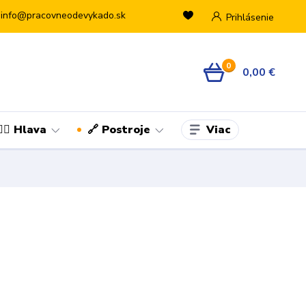
info@pracovneodevykado.sk
Prihlásenie
0
0,00 €
Viac
👷‍♂️ Hlava
🔗 Postroje