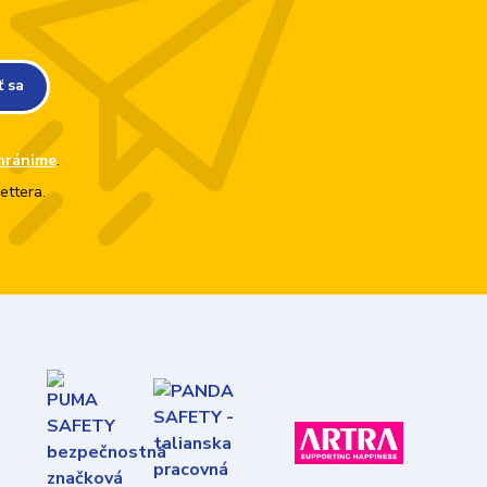
ť sa
hránime
.
ettera.