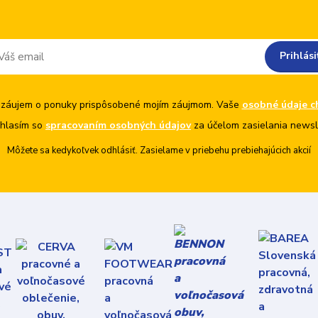
Prihlási
záujem o ponuky prispôsobené mojím záujmom. Vaše
osobné údaje c
hlasím so
spracovaním osobných údajov
za účelom zasielania newsl
Môžete sa kedykoľvek odhlásiť. Zasielame v priebehu prebiehajúcich akcií