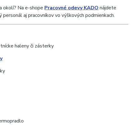
 a okolí? Na e-shope
Pracovné odevy KADO
nájdete
ký personál aj pracovníkov vo výškových podmienkach.
tnícke haleny či zásterky
y
áky
termopradlo