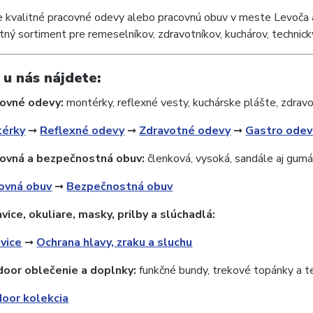
 kvalitné pracovné odevy alebo pracovnú obuv v meste Levoča
ný sortiment pre remeselníkov, zdravotníkov, kuchárov, technic
 u nás nájdete:
covné odevy:
montérky, reflexné vesty, kuchárske plášte, zdravo
érky
️➞
Reflexné odevy
️➞
Zdravotné odevy
️➞
Gastro odev
covná a bezpečnostná obuv:
členková, vysoká, sandále aj gum
ovná obuv
️➞
Bezpečnostná obuv
vice, okuliare, masky, prilby a slúchadlá:
vice
️➞
Ochrana hlavy, zraku a sluchu
door oblečenie a doplnky:
funkčné bundy, trekové topánky a 
oor kolekcia