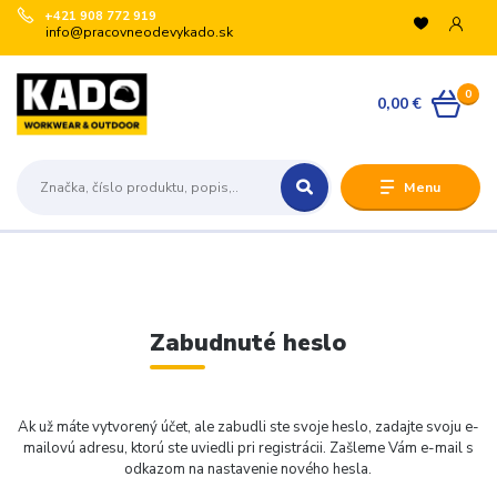
+421 908 772 919
info@pracovneodevykado.sk
0
0,00 €
Menu
Zabudnuté heslo
Ak už máte vytvorený účet, ale zabudli ste svoje heslo, zadajte svoju e-
mailovú adresu, ktorú ste uviedli pri registrácii. Zašleme Vám e-mail s
odkazom na nastavenie nového hesla.