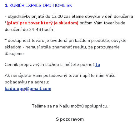
1.
KURIÉR EXPRES DPD
HOME SK
- objednávky prijaté do 12.00 zasielame obvykle v deň doručenia
*
(platí pre tovar ktorý je skladom)
pričom Vám tovar bude
doručení do 24-48 hodín
* dostupnosť tovaru je uvedená pri každom produkte, obvykle
skladom - nemusí stále znamenať realitu, za porozumenie
ďakujeme.
Cenník prepravných služieb si môžete pozrieť
tu
Ak nenájdete Vami požadovaný tovar napíšte nám Vašu
požiadavku na adresu:
kado.opp@gmail.com
Tešíme sa na Našu možnú spoluprácu.
S pozdravom