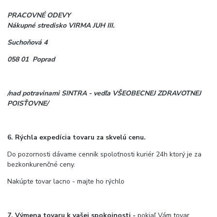
PRACOVNÉ ODEVY
Nákupné stredisko VIRMA JUH III.
Suchoňová 4
058 01 Poprad
/nad potravinami SINTRA - vedľa VŠEOBECNEJ ZDRAVOTNEJ
POISŤOVNE/
6. Rýchla expedícia tovaru za skvelú cenu.
Do pozornosti dávame cenník spoloťnosti kuriér 24h ktorý je za
bezkonkurenčné ceny.
Nakúpte tovar lacno - majte ho rýchlo
7. Výmena tovaru k vašej spokojnosti -
pokiaľ Vám tovar