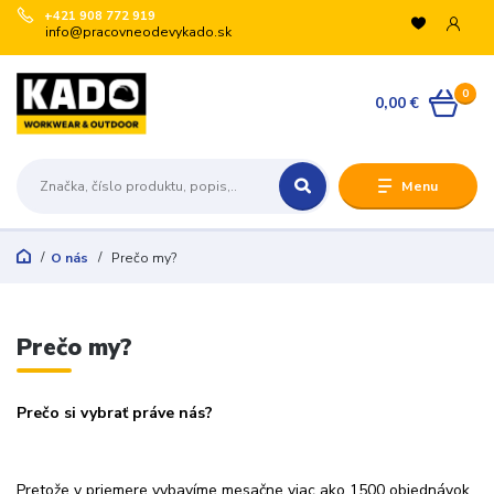
+421 908 772 919
info@pracovneodevykado.sk
0
0,00 €
Menu
O nás
Prečo my?
Prečo my?
Prečo si vybrať práve nás?
Pretože v priemere vybavíme mesačne viac ako 1500 objednávok