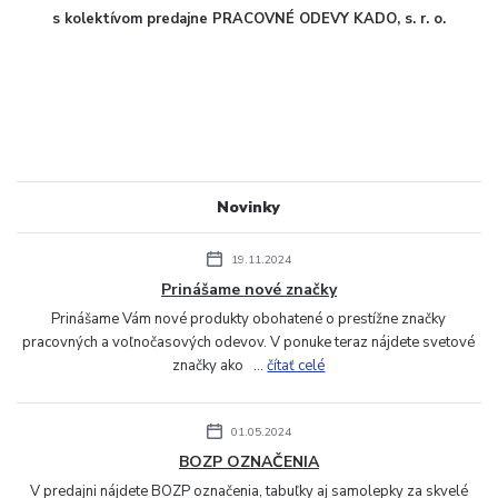
s kolektívom predajne PRACOVNÉ ODEVY KADO, s. r. o.
Novinky
19.11.2024
Prinášame nové značky
Prinášame Vám nové produkty obohatené o prestížne značky
pracovných a voľnočasových odevov. V ponuke teraz nájdete svetové
značky ako ...
čítať celé
01.05.2024
BOZP OZNAČENIA
V predajni nájdete BOZP označenia, tabuľky aj samolepky za skvelé