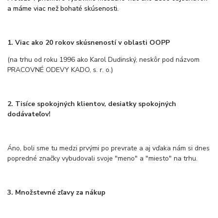
a máme viac než bohaté skúsenosti.
1. Viac ako 20 rokov skúsneností v oblasti OOPP
(na trhu od roku 1996 ako Karol Dudinský, neskôr pod názvom
PRACOVNÉ ODEVY KADO, s. r. o.)
2. Tisíce spokojných klientov, desiatky spokojných
dodávateľov!
Áno, boli sme tu medzi prvými po prevrate a aj vďaka nám si dnes
popredné značky vybudovali svoje "meno" a "miesto" na trhu.
3. Množstevné zľavy za nákup