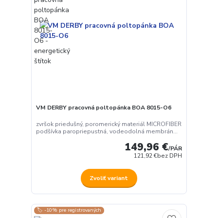
VM DERBY pracovná poltopánka BOA 8015-O6
zvršok priedušný, poromerický materiál MICROFIBER
podšívka paropriepustná, vodeodolná membrán...
149,96 €
/
PÁR
121,92 €
bez DPH
Zvoliť variant
🏷️ -10% pre registrovaných