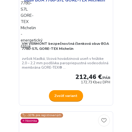
VM VERMONT bezpečnostná členková obuv BOA
7780-S7L GORE-TEX Michelin
zvršok hladká, lícová hovädzinová useň v hrúbke
2,0 – 2,2 mm podšívka paropriepustná vodeodolná
membrána GORE-TEX® ...
212,46 €
/
PÁR
172,73 €
bez DPH
Používame cookies aby sme skvalitnili služby. Používaním tejto
stránky súhlasíte s ukladaním cookies.
Ďalšie informácie
Zvoliť variant
Súhlasím
Nastavenia
🏷️ -10% pre registrovaných
⭐️ Novinka
Súhlas môžete odmietnuť
tu
.