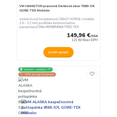
VM HAMILTON pracovná členková obuv 7580-O6
GORE-TEX Michelin
zvršok lícový hovädzinový CRAZY HORSE v hrúbke
2,0 – 2,2 mm podšívka termoizolačná
paropriepuČSNá MEMBRÁNA FREE-TEX...
149,96 €
/
PÁR
121,92 €
bez DPH
Zvoliť variant
🏬 skladom v predajni PP
🏷️ -10% pre registrovaných