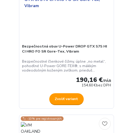
Bezpečnostná obuv U-Power DROP GTX S7S HI
CI HRO FO SR Gore-Tex, Vibram
Bezpečnostné členkové čižmy, úplne „no metal“,
pohodlné U-Power GORE-TEX®, s mäkkým
vodeodolným koženým zvrškom, prieduš...
190,16 €
/
PÁR
154,60 €
bez DPH
Zvoliť variant
🏷️ -10% pre registrovaných