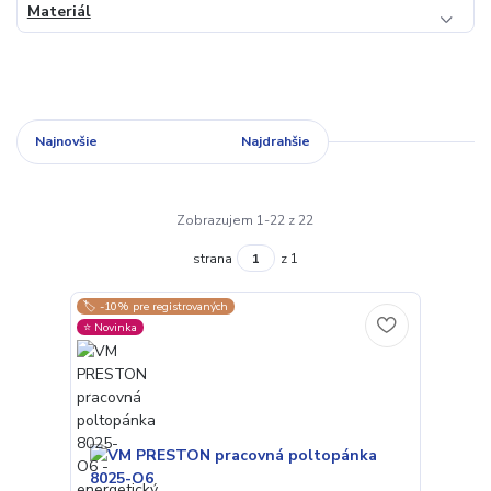
Materiál
Najnovšie
Najlacnejšie
Najdrahšie
Zobrazujem 1-22 z 22
strana
z 1
🏷️ -10% pre registrovaných
⭐️ Novinka