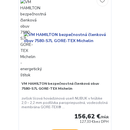
VM HAMILTON bezpečnostná členková obuv
7580-S7L GORE-TEX Michelin
zvršok lícová hovädzinová useň NUBUK v hrúbke
2,0 – 2,2 mm podšívka paropriepustná, vodeodolná
membrána GORE-TEX® ...
156,62 €
/
PÁR
127,33 €
bez DPH