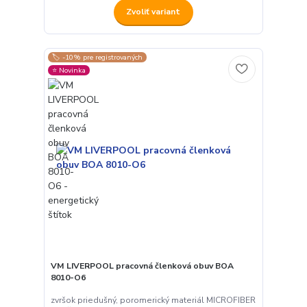
Zvoliť variant
🏷️ -10% pre registrovaných
⭐️ Novinka
VM LIVERPOOL pracovná členková obuv BOA
8010-O6
zvršok priedušný, poromerický materiál MICROFIBER