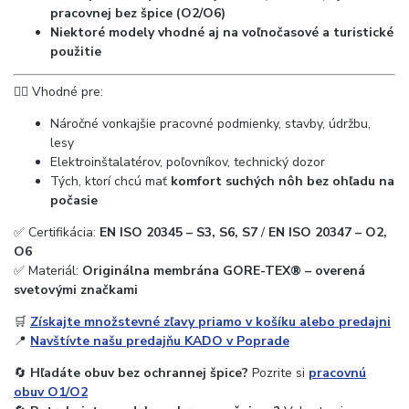
pracovnej bez špice (O2/O6)
Niektoré modely vhodné aj na voľnočasové a turistické
použitie
👷‍♂️ Vhodné pre:
Náročné vonkajšie pracovné podmienky, stavby, údržbu,
lesy
Elektroinštalatérov, poľovníkov, technický dozor
Tých, ktorí chcú mať
komfort suchých nôh bez ohľadu na
počasie
✅ Certifikácia:
EN ISO 20345 – S3, S6, S7
/
EN ISO 20347 – O2,
O6
✅ Materiál:
Originálna membrána GORE-TEX® – overená
svetovými značkami
🛒
Získajte množstevné zľavy priamo v košíku alebo predajni
📍
Navštívte našu predajňu KADO v Poprade
🔄
Hľadáte obuv bez ochrannej špice?
Pozrite si
pracovnú
obuv O1/O2