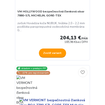
VM HOLLYWOOD bezpečnostná členková obuv
7880-S7L MICHELIN, GORE-TEX
zvršok Hovädzia koža NUBUK, hrúbka 2,0 – 2,2 mm
podšívka paropriepustná vodeodolná membrána
G...
204,13 €
/
PÁR
165,96 €
bez DPH
Zvoliť variant
🏬 skladom v predajni PP
🏷️ -10% pre registrovaných