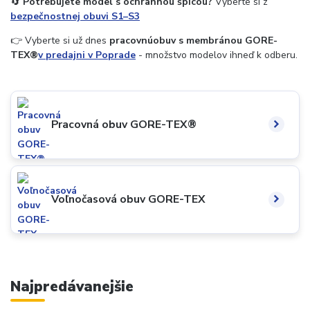
🔄
Potrebujete model s ochrannou špicou?
Vyberte si z
bezpečnostnej obuvi S1–S3
👉 Vyberte si už dnes
pracovnú
obuv s membránou GORE-
TEX®
v predajni v Poprade
- množstvo modelov ihneď k odberu.
Pracovná obuv GORE-TEX®
Voľnočasová obuv GORE-TEX
Najpredávanejšie