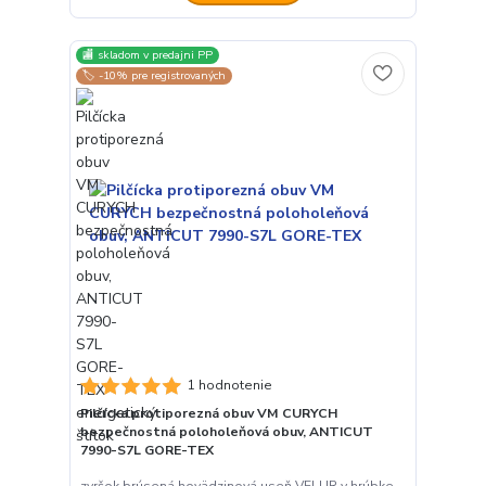
🏬 skladom v predajni PP
🏷️ -10% pre registrovaných
1 hodnotenie
Pilčícka protiporezná obuv VM CURYCH
bezpečnostná poloholeňová obuv, ANTICUT
7990-S7L GORE-TEX