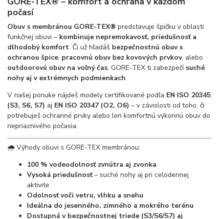
GORE-TEX® – komfort a ochrana v každom
počasí
Obuv s membránou GORE-TEX®
predstavuje špičku v oblasti
funkčnej obuvi –
kombinuje nepremokavosť, priedušnosť a
dlhodobý komfort
. Či už hľadáš
bezpečnostnú obuv s
ochranou špice
,
pracovnú obuv bez kovových prvkov
, alebo
outdoorovú obuv na voľný čas
, GORE-TEX ti zabezpečí
suché
nohy aj v extrémnych podmienkach
.
V našej ponuke nájdeš modely certifikované podľa
EN ISO 20345
(S3, S6, S7)
aj
EN ISO 20347 (O2, O6)
– v závislosti od toho, či
potrebuješ ochranné prvky alebo len komfortnú výkonnú obuv do
nepriaznivého počasia.
🌧️ Výhody obuvi s GORE-TEX membránou:
100 % vodeodolnosť zvnútra aj zvonka
Vysoká priedušnosť
– suché nohy aj pri celodennej
aktivite
Odolnosť voči vetru, vlhku a snehu
Ideálna do jesenného, zimného a mokrého terénu
Dostupná v bezpečnostnej triede (S3/S6/S7) aj