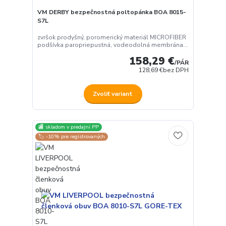
VM DERBY bezpečnostná poltopánka BOA 8015-
S7L
zvršok prodyšný, poromerický materiál MICROFIBER
podšívka paropriepustná, vodeodolná membrána...
158,29 €
/
PÁR
128,69 €
bez DPH
Zvoliť variant
🏬 skladom v predajni PP
🏷️ -10% pre registrovaných