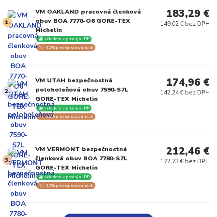
183,29 €
VM OAKLAND pracovná členková
obuv BOA 7770-O6 GORE-TEX
1.
149,02 € bez DPH
Michelin
🏬 skladom v predajni PP
🏷️ -10% pre registrovaných
174,96 €
VM UTAH bezpečnostná
poloholeňová obuv 7590-S7L
2.
142,24 € bez DPH
GORE-TEX Michelin
🏬 skladom v predajni PP
🏷️ -10% pre registrovaných
212,46 €
VM VERMONT bezpečnostná
členková obuv BOA 7780-S7L
3.
172,73 € bez DPH
GORE-TEX Michelin
🏬 skladom v predajni PP
🏷️ -10% pre registrovaných