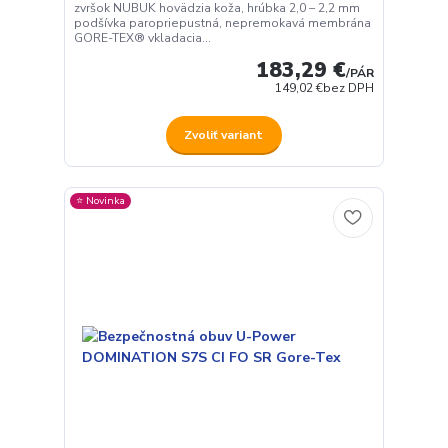
zvršok NUBUK hovädzia koža, hrúbka 2,0 – 2,2 mm
podšívka paropriepustná, nepremokavá membrána
GORE-TEX® vkladacia...
183,29 €
/
PÁR
149,02 €
bez DPH
Zvoliť variant
⭐️ Novinka