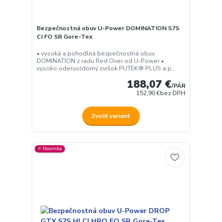
Bezpečnostná obuv U-Power DOMINATION S7S
CI FO SR Gore-Tex
• vysoká a pohodlná bezpečnostná obuv
DOMINATION z radu Red Over od U-Power •
vysoko oderuvzdorný zvršok PUTEK® PLUS a p...
188,07 €
/
PÁR
152,90 €
bez DPH
Zvoliť variant
⭐️ Novinka