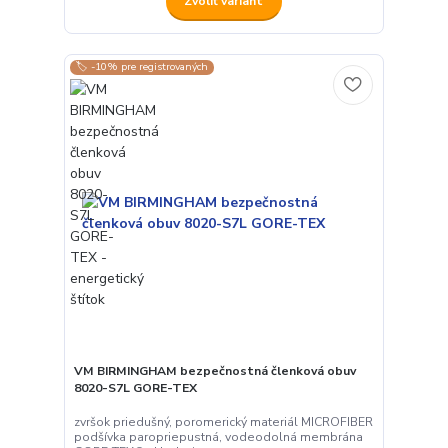
Zvoliť variant
🏷️ -10% pre registrovaných
VM BIRMINGHAM bezpečnostná členková obuv
8020-S7L GORE-TEX
zvršok priedušný, poromerický materiál MICROFIBER
podšívka paropriepustná, vodeodolná membrána