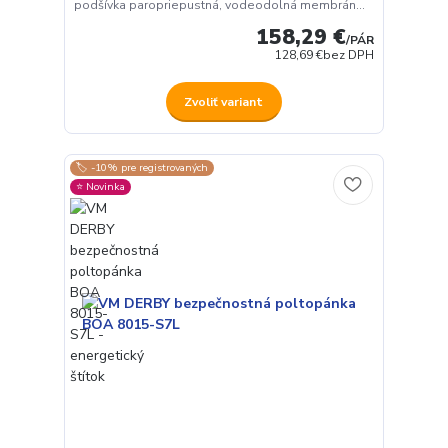
podšívka paropriepustná, vodeodolná membrán...
158,29 €
/
PÁR
128,69 €
bez DPH
Zvoliť variant
🏷️ -10% pre registrovaných
⭐️ Novinka