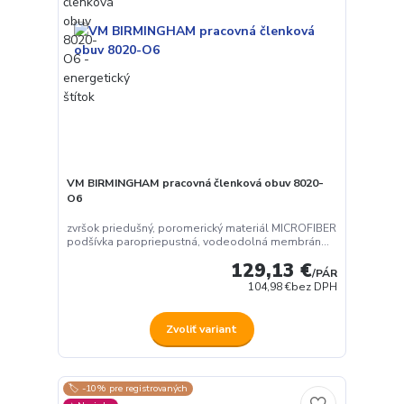
VM BIRMINGHAM pracovná členková obuv 8020-
O6
zvršok priedušný, poromerický materiál MICROFIBER
podšívka paropriepustná, vodeodolná membrán...
129,13 €
/
PÁR
104,98 €
bez DPH
Zvoliť variant
🏷️ -10% pre registrovaných