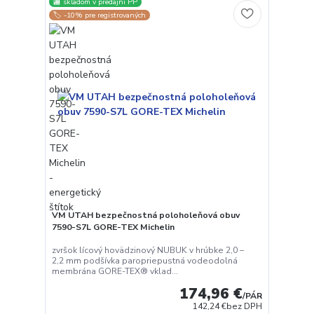
🏬 skladom v predajni PP
🏷️ -10% pre registrovaných
VM UTAH bezpečnostná poloholeňová obuv
7590-S7L GORE-TEX Michelin
zvršok lícový hovädzinový NUBUK v hrúbke 2,0 –
2,2 mm podšívka paropriepustná vodeodolná
membrána GORE-TEX® vklad...
174,96 €
/
PÁR
142,24 €
bez DPH