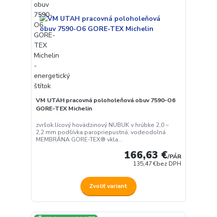
VM UTAH pracovná poloholeňová obuv 7590-O6
GORE-TEX Michelin
zvršok lícový hovädzinový NUBUK v hrúbke 2,0 –
2,2 mm podšívka paropriepustná, vodeodolná
MEMBRÁNA GORE-TEX® vkla...
166,63 €
/
PÁR
135,47 €
bez DPH
Zvoliť variant