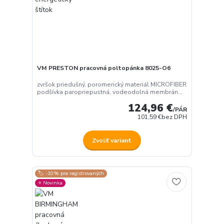
VM PRESTON pracovná poltopánka 8025-O6
zvršok priedušný, poromerický materiál MICROFIBER
podšívka paropriepustná, vodeodolná membrán...
124,96 €
/
PÁR
101,59 €
bez DPH
Zvoliť variant
🏷️ -10% pre registrovaných
⭐️ Novinka