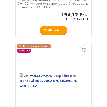
zvršok brúsená hovädzinová useň VELUR v hrúbke
2,0 – 2,2 mm podšívka paropriepustná, vodeodolná
membrána GORE-TEX® ...
194,12 €
/
PÁR
157,82 €
bez DPH
Zvoliť variant
🏷️ -10% pre registrovaných
⭐️ Novinka