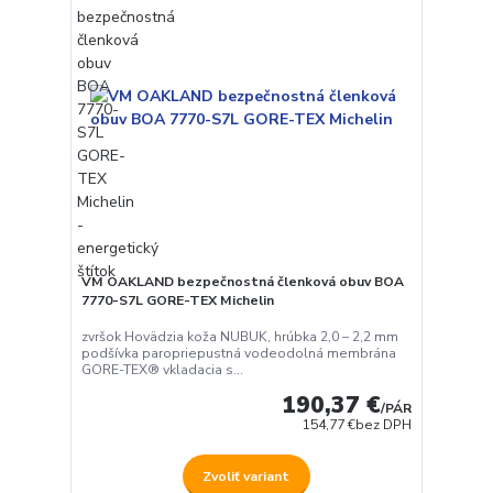
VM OAKLAND bezpečnostná členková obuv BOA
7770-S7L GORE-TEX Michelin
zvršok Hovädzia koža NUBUK, hrúbka 2,0 – 2,2 mm
podšívka paropriepustná vodeodolná membrána
GORE-TEX® vkladacia s...
190,37 €
/
PÁR
154,77 €
bez DPH
Zvoliť variant