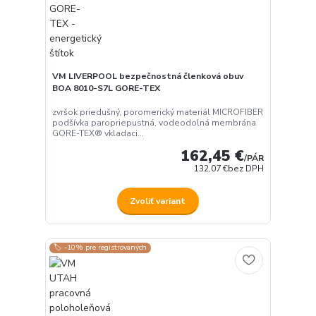
VM LIVERPOOL bezpečnostná členková obuv
BOA 8010-S7L GORE-TEX
zvršok priedušný, poromerický materiál MICROFIBER
podšívka paropriepustná, vodeodolná membrána
GORE-TEX® vkladaci...
162,45 €
/
PÁR
132,07 €
bez DPH
Zvoliť variant
🏷️ -10% pre registrovaných