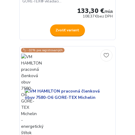
GORE-TEX® vkladaci...
133,30 €
/
PÁR
108,37 €
bez DPH
Zvoliť variant
🏷️ -10% pre registrovaných