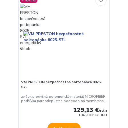
⭐️ Novinka
VM PRESTON bezpečnostná poltopánka 8025-
S7L
zvršok prodyšný, poromerický materiál MICROFIBER
podšívka paropriepustná, vodeodolná membrána...
129,13 €
/
PÁR
104,98 €
bez DPH