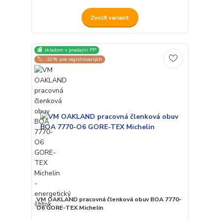
Zvoliť variant
🏬 skladom v predajni PP
🏷️ -10% pre registrovaných
VM OAKLAND pracovná členková obuv BOA 7770-
O6 GORE-TEX Michelin