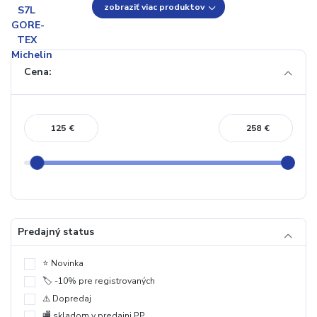
zobraziť viac produktov
Cena:
€
€
Predajný status
⭐️ Novinka
🏷️ -10% pre registrovaných
⚠️ Dopredaj
🏬 skladom v predajni PP