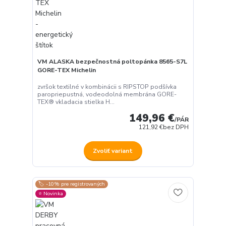
VM ALASKA bezpečnostná poltopánka 8565-S7L
GORE-TEX Michelin
zvršok textilné v kombinácii s RIPSTOP podšívka
paropriepustná, vodeodolná membrána GORE-
TEX® vkladacia stielka H...
149,96 €
/
PÁR
121,92 €
bez DPH
Zvoliť variant
🏷️ -10% pre registrovaných
⭐️ Novinka