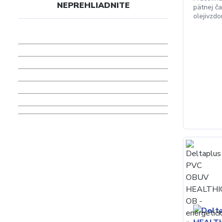
NEPREHLIADNITE
pätnej ča
olejivzdo