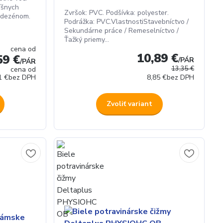
íšnych
Zvršok: PVC. Podšívka: polyester.
 dezénom.
Podrážka: PVC.VlastnostiStavebníctvo /
Sekundárne práce / Remeselníctvo /
Ťažký priemy...
cena od
10,89 €
59 €
/
PÁR
/
PÁR
13,35 €
cena od
1 €
bez DPH
8,85 €
bez DPH
Zvoliť variant