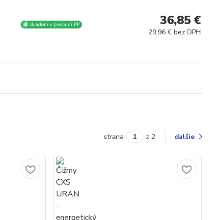
36,85 €
🏬 skladom v predajni PP
29,96 € bez DPH
strana
z 2
ďalšie