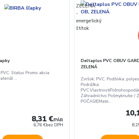
ľapky
Deltaplus PVC OBUV GAR
ZELENÁ
 PVC. Status Promo akcia
teriál ...
Zvršok: PVC. Podšívka: polyes
Podrážka:
PVC.VlastnostiPoľnohospodár
Záhradníctvo Pošmyknutie / 
POČASIEMate...
10,
8,31 €
/
PÁR
6,76 €
bez DPH
8,2