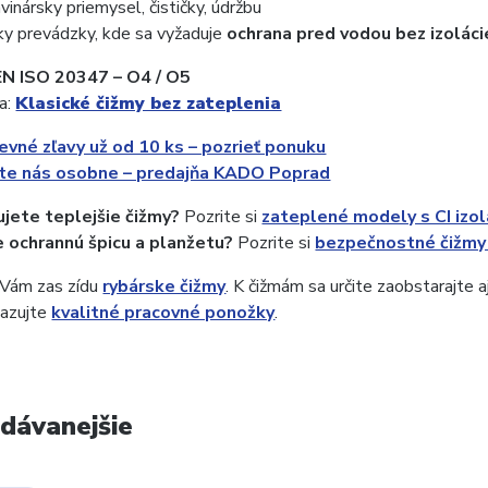
vinársky priemysel, čističky, údržbu
y prevádzky, kde sa vyžaduje
ochrana pred vodou bez izoláci
EN ISO 20347 – O4 / O5
a:
Klasické čižmy bez zateplenia
vné zľavy už od 10 ks – pozrieť ponuku
vte nás osobne – predajňa KADO Poprad
jete teplejšie čižmy?
Pozrite si
zateplené modely s CI izol
 ochrannú špicu a planžetu?
Pozrite si
bezpečnostné čižmy
 Vám zas zídu
rybárske čižmy
. K čižmám sa určite zaobstarajte a
nazujte
kvalitné pracovné ponožky
.
dávanejšie