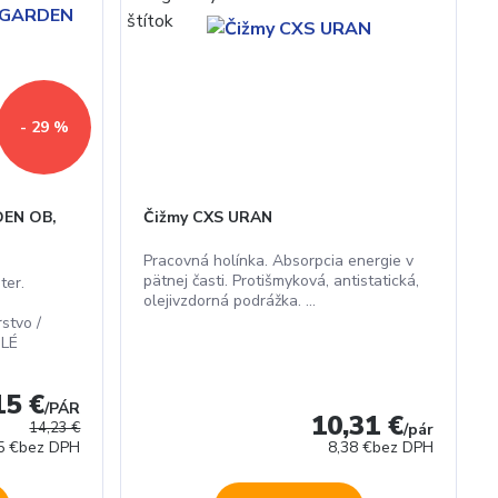
- 29 %
DEN OB,
Čižmy CXS URAN
Pracovná holínka. Absorpcia energie v
pätnej časti. Protišmyková, antistatická,
ter.
olejivzdorná podrážka. ...
stvo /
ZLÉ
15 €
/
PÁR
10,31 €
14,23 €
/
pár
5 €
bez DPH
8,38 €
bez DPH