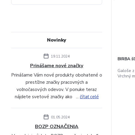
Novinky
19.11.2024
BIRBA š
Prinášame nové značky
Galoše z
Prinášame Vám nové produkty obohatené o
Vrchný ma
prestížne značky pracovných a
voľnočasových odevov. V ponuke teraz
nájdete svetové značky ako ...
čítať celé
01.05.2024
BOZP OZNAČENIA