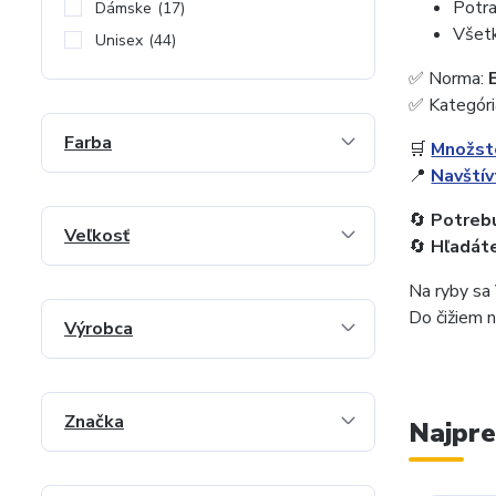
Potra
Dámske
(17)
Všetk
Unisex
(44)
✅ Norma:
✅ Kategóri
Farba
🛒
Množste
📍
Navští
🔄
Potrebu
Veľkosť
🔄
Hľadáte
Na ryby sa
Do čižiem 
Výrobca
Značka
Najpre