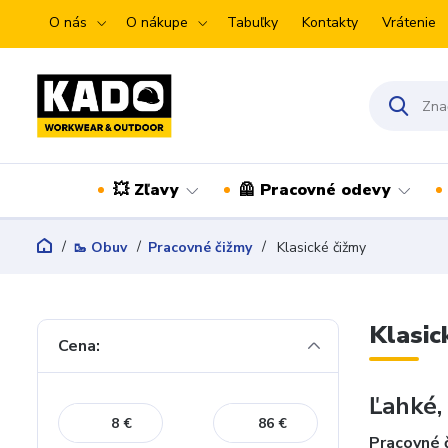
O nás
O nákupe
Tabuľky
Kontakty
Vrátenie
💥 Zľavy
🦺 Pracovné odevy
🥾 Obuv
Pracovné čižmy
Klasické čižmy
Klasic
Cena:
Ľahké,
€
€
Pracovné 