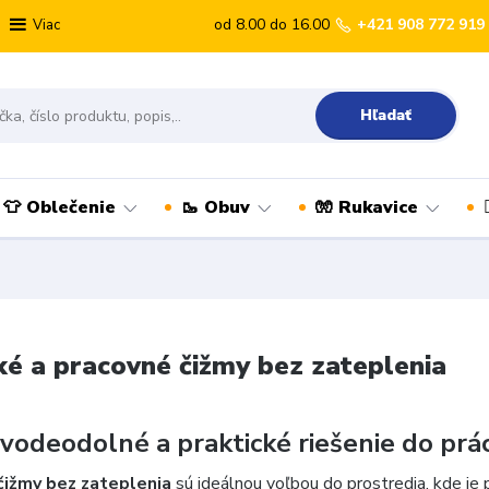
od 8.00 do 16.00
+421 908 772 919
Viac
Hľadať
👕 Oblečenie
🥾 Obuv
🧤 Rukavice
ké a pracovné čižmy bez zateplenia
 vodeodolné a praktické riešenie do prá
čižmy bez zateplenia
sú ideálnou voľbou do prostredia, kde je