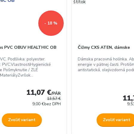
- 18 %
us PVC OBUV HEALTHIC OB
Čižmy CXS ATEN, dámske
VC. Podšívka: polyester.
Dámska pracovná holínka. Ab
: PVC.VlastnostiHygienické
energie v pätnej časti. Protiš
ie Pošmyknutie / ZLÉ
antistatická, olejivzdorná podr
ateriályZvršok...
11,07 €
/
PÁR
11,
13,57 €
9,00 €
bez DPH
9,5
Zvoliť variant
Zvoliť variant