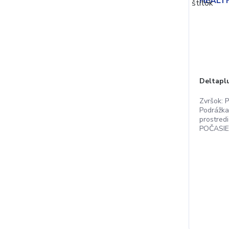
Deltapl
Zvršok: P
Podrážka
prostred
POČASIEM