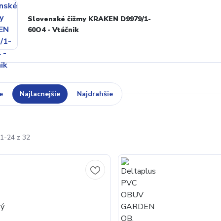
Slovenské čižmy KRAKEN D9979/1-
60O4 - Vtáčnik
e
Najlacnejšie
Najdrahšie
1-24 z 32