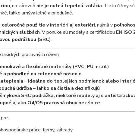
ciou
, no zároveň
nie je nutná tepelná izolácia
. Tieto čižmy s
ľahké, ľahko umývateľné a priedušné.
e
celoročné použitie v interiéri aj exteriéri
, najmä v
poľnohos
hnických službách
. V ponuke sú modely s certifikáciou
EN ISO 
ovou podrážkou (SRC)
.
lasických pracovných čižiem:
emokavé a flexibilné materiály (PVC, PU, nitril)
é a pohodlné na celodenné nosenie
zateplenia – ideálne do teplejších podmienok alebo interi
duchá údržba – ľahko sa čistia a dezinfikujú
išmyková SRC podrážka, niektoré modely aj s antistaticko
upné aj ako O4/O5 pracovná obuv bez špice
 pre:
hospodárske práce, farmy, záhrady