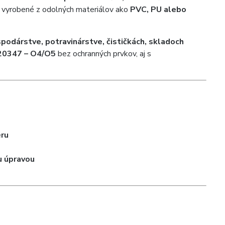
ú vyrobené z odolných materiálov ako
PVC, PU alebo
podárstve, potravinárstve, čističkách, skladoch
20347 – O4/O5
bez ochranných prvkov, aj s
éru
u úpravou