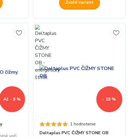
Zvoliť variant
Až - 8 %
- 18 %
y
1 hodnotenie
Deltaplus PVC ČIŽMY STONE OB
olné voči