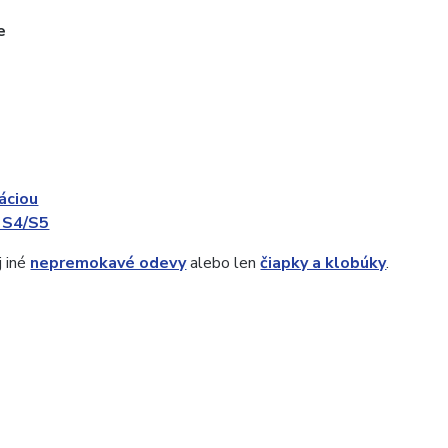
e
áciou
 S4/S5
j iné
nepremokavé odevy
alebo len
čiapky a klobúky
.