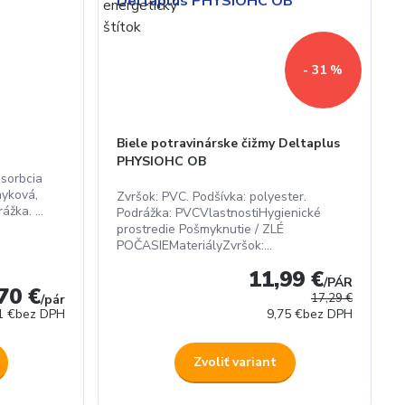
- 31 %
Biele potravinárske čižmy Deltaplus
PHYSIOHC OB
sorbcia
myková,
Zvršok: PVC. Podšívka: polyester.
ážka. ...
Podrážka: PVCVlastnostiHygienické
prostredie Pošmyknutie / ZLÉ
POČASIEMateriályZvršok:...
11,99 €
/
PÁR
70 €
17,29 €
/
pár
1 €
bez DPH
9,75 €
bez DPH
Zvoliť variant