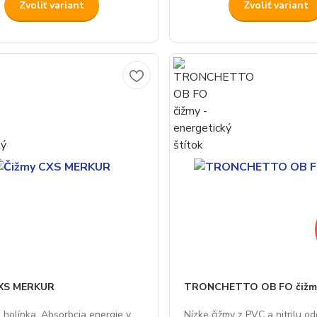
Zvoliť variant
Zvoliť variant
CXS MERKUR
TRONCHETTO OB FO čižm
 holínka. Absorbcia energie v
Nízke čižmy z PVC a nitrilu od