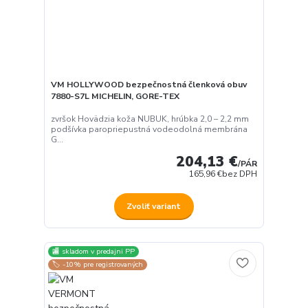
VM HOLLYWOOD bezpečnostná členková obuv
7880-S7L MICHELIN, GORE-TEX
zvršok Hovädzia koža NUBUK, hrúbka 2,0 – 2,2 mm
podšívka paropriepustná vodeodolná membrána
G...
204,13 €
/
PÁR
165,96 €
bez DPH
Zvoliť variant
🏬 skladom v predajni PP
🏷️ -10% pre registrovaných