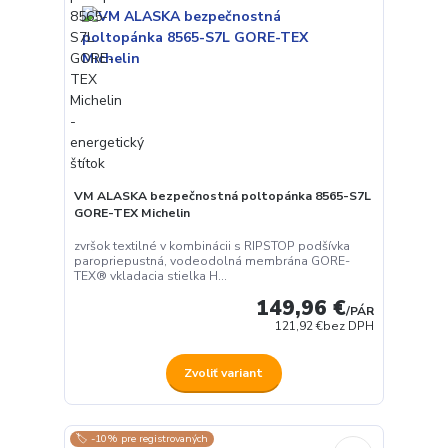
VM ALASKA bezpečnostná poltopánka 8565-S7L
GORE-TEX Michelin
zvršok textilné v kombinácii s RIPSTOP podšívka
paropriepustná, vodeodolná membrána GORE-
TEX® vkladacia stielka H...
149,96 €
/
PÁR
121,92 €
bez DPH
Zvoliť variant
🏷️ -10% pre registrovaných