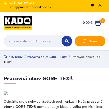
+421 908 772 919
info@pracovneodevykado.sk
VYUŽITE ZĽAVY
0
🏷️ -10 % pre registrovaných na vybrané značky
0,00 €
(ARTRA, ARDON, VM, BENNON, ATG, B-WELL, GIBLOR’S
a ďalšie).
+
Menu
🛒 Množstevné zľavy v košíku:
€200 → -5 %
€500 → -10 %
🥾 Obuv
Pracovná obuv GORE-TEX®
Pracovná obuv GORE-
€1 000 → -15 %
TEX®
€3 000 → -20 %
Registrujte sa:
Pracovná obuv GORE-TEX®
Odoslať
Zatvoriť
Ochráňte svoje nohy vo všetkých podmienkach! Naša
pracovná
obuv s GORE-TEX®
membránou je ideálna voľba pre tých, ktorí