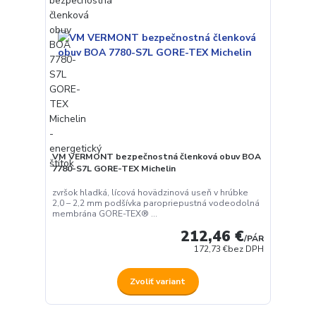
VM VERMONT bezpečnostná členková obuv BOA
7780-S7L GORE-TEX Michelin
zvršok hladká, lícová hovädzinová useň v hrúbke
2,0 – 2,2 mm podšívka paropriepustná vodeodolná
membrána GORE-TEX® ...
212,46 €
/
PÁR
172,73 €
bez DPH
Zvoliť variant