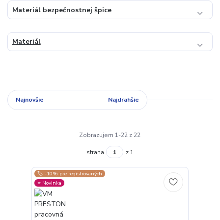
Materiál bezpečnostnej špice
Materiál
Najnovšie
Najlacnejšie
Najdrahšie
Zobrazujem 1-22 z 22
strana
z 1
🏷️ -10% pre registrovaných
⭐️ Novinka