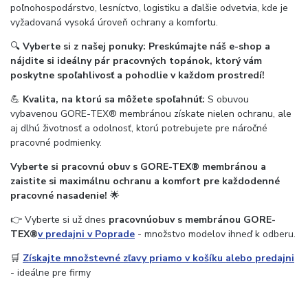
poľnohospodárstvo, lesníctvo, logistiku a ďalšie odvetvia, kde je
vyžadovaná vysoká úroveň ochrany a komfortu.
🔍
Vyberte si z našej ponuky: Preskúmajte náš e-shop a
nájdite si ideálny pár pracovných topánok, ktorý vám
poskytne spoľahlivosť a pohodlie v každom prostredí!
💪
Kvalita, na ktorú sa môžete spoľahnúť:
S obuvou
vybavenou GORE-TEX® membránou získate nielen ochranu, ale
aj dlhú životnosť a odolnosť, ktorú potrebujete pre náročné
pracovné podmienky.
Vyberte si pracovnú obuv s GORE-TEX® membránou a
zaistite si maximálnu ochranu a komfort pre každodenné
pracovné nasadenie!
🌟
👉 Vyberte si už dnes
pracovnú
obuv s membránou GORE-
TEX®
v predajni v Poprade
- množstvo modelov ihneď k odberu.
🛒
Získajte množstevné zľavy priamo v košíku alebo predajni
- ideálne pre firmy