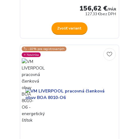
156,62 €
/
PÁR
127,33 €
bez DPH
Zvoliť variant
🏷️ -10% pre registrovaných
⭐️ Novinka