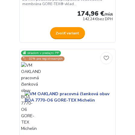
membrána GORE-TEX® vklad...
174,96 €
/
PÁR
142,24 €
bez DPH
Zvoliť variant
🏬 skladom v predajni PP
🏷️ -10% pre registrovaných