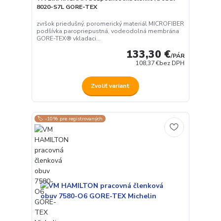
8020-S7L GORE-TEX
zvršok priedušný, poromerický materiál MICROFIBER
podšívka paropriepustná, vodeodolná membrána
GORE-TEX® vkladaci...
133,30 €
/
PÁR
108,37 €
bez DPH
Zvoliť variant
🏷️ -10% pre registrovaných