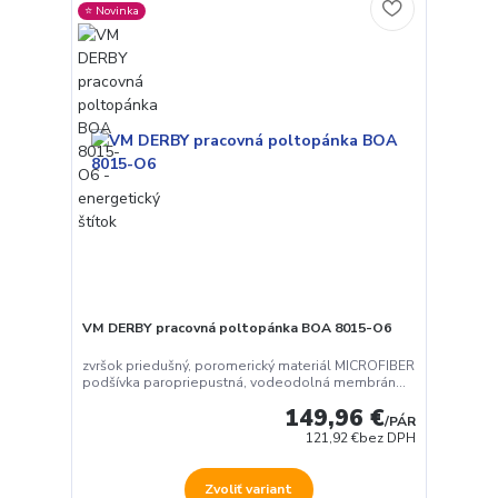
⭐️ Novinka
VM DERBY pracovná poltopánka BOA 8015-O6
zvršok priedušný, poromerický materiál MICROFIBER
podšívka paropriepustná, vodeodolná membrán...
149,96 €
/
PÁR
121,92 €
bez DPH
Zvoliť variant