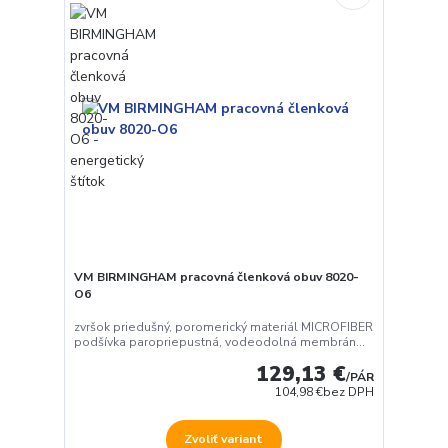
VM BIRMINGHAM pracovná členková obuv 8020-
O6
zvršok priedušný, poromerický materiál MICROFIBER
podšívka paropriepustná, vodeodolná membrán...
129,13 €
/
PÁR
104,98 €
bez DPH
Zvoliť variant