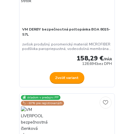
VM DERBY bezpečnostná poltopánka BOA 8015-
S7L
zvršok prodyšný, poromerický materiál MICROFIBER
podšívka paropriepustná, vodeodolná membrána...
158,29 €
/
PÁR
128,69 €
bez DPH
Zvoliť variant
🏬 skladom v predajni PP
🏷️ -10% pre registrovaných