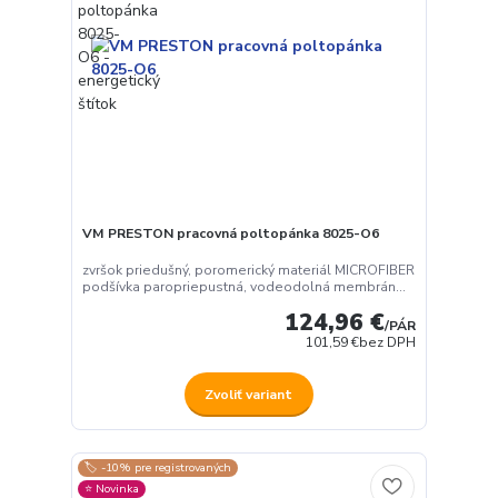
VM PRESTON pracovná poltopánka 8025-O6
zvršok priedušný, poromerický materiál MICROFIBER
podšívka paropriepustná, vodeodolná membrán...
124,96 €
/
PÁR
101,59 €
bez DPH
Zvoliť variant
🏷️ -10% pre registrovaných
⭐️ Novinka