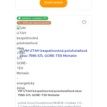
Zvoliť variant
🏬 skladom v predajni PP
🏷️ -10% pre registrovaných
VM UTAH bezpečnostná poloholeňová obuv
7590-S7L GORE-TEX Michelin
zvršok lícový hovädzinový NUBUK v hrúbke 2,0 –
2,2 mm podšívka paropriepustná vodeodolná