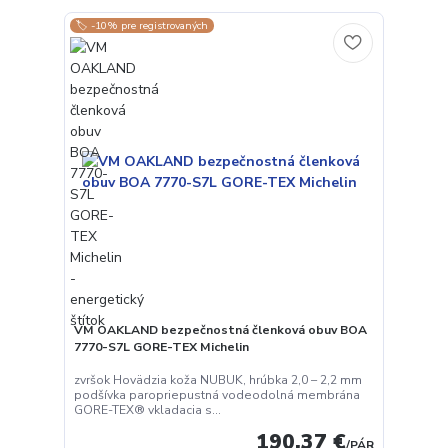
🏷️ -10% pre registrovaných
VM OAKLAND bezpečnostná členková obuv BOA
7770-S7L GORE-TEX Michelin
zvršok Hovädzia koža NUBUK, hrúbka 2,0 – 2,2 mm
podšívka paropriepustná vodeodolná membrána
GORE-TEX® vkladacia s...
190,37 €
/
PÁR