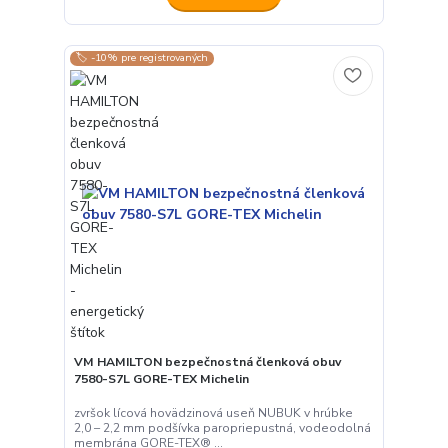
🏷️ -10% pre registrovaných
VM HAMILTON bezpečnostná členková obuv
7580-S7L GORE-TEX Michelin
zvršok lícová hovädzinová useň NUBUK v hrúbke
2,0 – 2,2 mm podšívka paropriepustná, vodeodolná
membrána GORE-TEX® ...