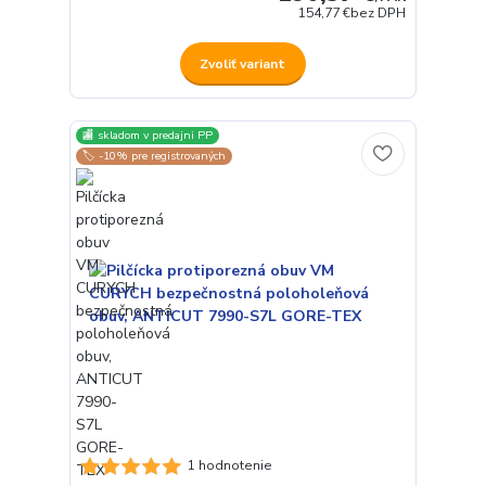
154,77 €
bez DPH
Zvoliť variant
🏬 skladom v predajni PP
🏷️ -10% pre registrovaných
1 hodnotenie