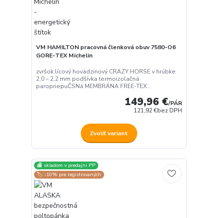
VM HAMILTON pracovná členková obuv 7580-O6
GORE-TEX Michelin
zvršok lícový hovädzinový CRAZY HORSE v hrúbke
2,0 – 2,2 mm podšívka termoizolačná
paropriepuČSNá MEMBRÁNA FREE-TEX...
149,96 €
/
PÁR
121,92 €
bez DPH
Zvoliť variant
🏬 skladom v predajni PP
🏷️ -10% pre registrovaných