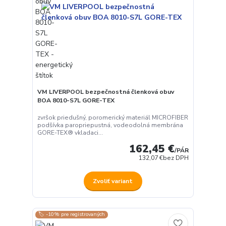
VM LIVERPOOL bezpečnostná členková obuv
BOA 8010-S7L GORE-TEX
zvršok priedušný, poromerický materiál MICROFIBER
podšívka paropriepustná, vodeodolná membrána
GORE-TEX® vkladaci...
162,45 €
/
PÁR
132,07 €
bez DPH
Zvoliť variant
🏷️ -10% pre registrovaných