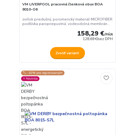
VM LIVERPOOL pracovná členková obuv BOA
8010-O6
zvršok priedušný, poromerický materiál MICROFIBER
podšívka paropriepustná, vodeodolná membrán...
158,29 €
/
PÁR
128,69 €
bez DPH
Zvoliť variant
🏷️ -10% pre registrovaných
⭐️ Novinka