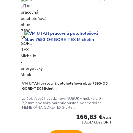
VM UTAH pracovná poloholeňová obuv 7590-O6
GORE-TEX Michelin
zvršok lícový hovädzinový NUBUK v hrúbke 2,0 –
2,2 mm podšívka paropriepustná, vodeodolná
MEMBRÁNA GORE-TEX® vkla...
166,63 €
/
PÁR
135,47 €
bez DPH