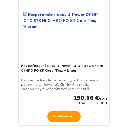
Bezpečnostná obuv U-Power DROP GTX S7S HI
CI HRO FO SR Gore-Tex, Vibram
Bezpečnostné členkové čižmy, úplne „no metal“,
pohodlné U-Power GORE-TEX®, s mäkkým
vodeodolným koženým zvrškom, prieduš...
190,16 €
/
PÁR
154,60 €
bez DPH
Zvoliť variant