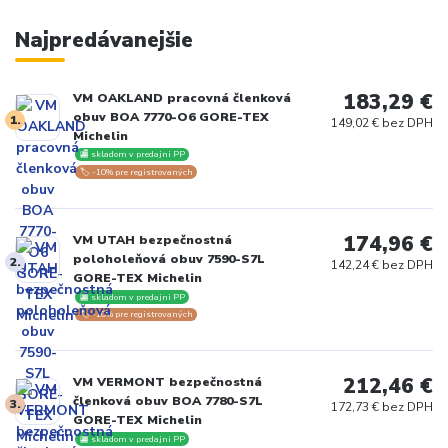
Najpredávanejšie
183,29 €
VM OAKLAND pracovná členková
obuv BOA 7770-O6 GORE-TEX
1.
149,02 € bez DPH
Michelin
🏬 skladom v predajni PP
🏷️ -10% pre registrovaných
174,96 €
VM UTAH bezpečnostná
poloholeňová obuv 7590-S7L
2.
142,24 € bez DPH
GORE-TEX Michelin
🏬 skladom v predajni PP
🏷️ -10% pre registrovaných
212,46 €
VM VERMONT bezpečnostná
členková obuv BOA 7780-S7L
3.
172,73 € bez DPH
GORE-TEX Michelin
🏬 skladom v predajni PP