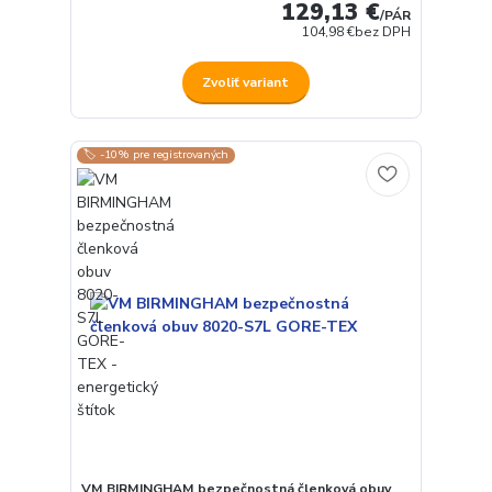
129,13 €
/
PÁR
104,98 €
bez DPH
Zvoliť variant
🏷️ -10% pre registrovaných
VM BIRMINGHAM bezpečnostná členková obuv