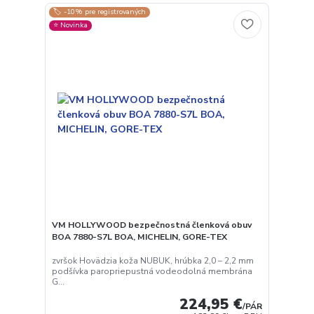
🏷️ -10% pre registrovaných
⭐️ Novinka
Používame cookies aby sme skvalitnili služby. Používaním tejto
stránky súhlasíte s ukladaním cookies.
Ďalšie informácie
VM HOLLYWOOD bezpečnostná členková obuv
BOA 7880-S7L BOA, MICHELIN, GORE-TEX
Súhlasím
Nastavenia
zvršok Hovädzia koža NUBUK, hrúbka 2,0 – 2,2 mm
podšívka paropriepustná vodeodolná membrána
G...
Súhlas môžete odmietnuť
tu
.
224,95 €
/
PÁR