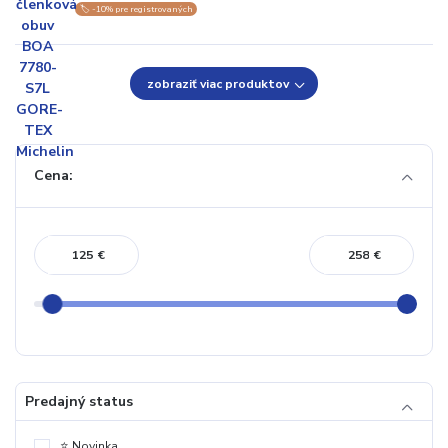
🏷️ -10% pre registrovaných
zobraziť viac produktov
Cena:
€
€
Predajný status
⭐️ Novinka