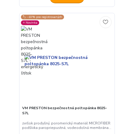
🏷️ -10% pre registrovaných
⭐️ Novinka
VM PRESTON bezpečnostná poltopánka 8025-
S7L
zvršok prodyšný, poromerický materiál MICROFIBER
podšívka paropriepustná, vodeodolná membrána...