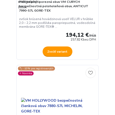
Pilčícka protiporezná obuv VM CURYCH
bezpečnostná poloholeňová obuv, ANTICUT
7990-S7L GORE-TEX
zvršok brúsená hovädzinová useň VELUR v hrúbke
2,0 – 2,2 mm podšívka paropriepustná, vodeodolná
membrána GORE-TEX® ...
194,12 €
/
PÁR
157,82 €
bez DPH
Zvoliť variant
🏷️ -10% pre registrovaných
⭐️ Novinka