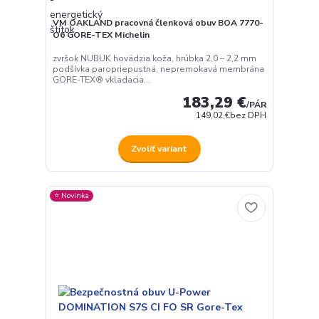
VM OAKLAND pracovná členková obuv BOA 7770-
O6 GORE-TEX Michelin
zvršok NUBUK hovädzia koža, hrúbka 2,0 – 2,2 mm
podšívka paropriepustná, nepremokavá membrána
GORE-TEX® vkladacia...
183,29 €
/
PÁR
149,02 €
bez DPH
Zvoliť variant
⭐️ Novinka