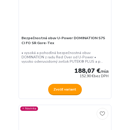
Bezpečnostná obuv U-Power DOMINATION S7S
CI FO SR Gore-Tex
• vysoká a pohodlná bezpečnostná obuv
DOMINATION z radu Red Over od U-Power •
vysoko oderuvzdorný zvršok PUTEK® PLUS a p...
188,07 €
/
PÁR
152,90 €
bez DPH
Zvoliť variant
⭐️ Novinka