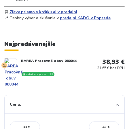
🛒
Zľavy priamo v košíku aj v predajni
📍 Osobný výber a skúšanie v
predajni KADO v Poprade
Najpredávanejšie
38,93 €
BAREA Pracovná obuv 080044
1.
31,65 € bez DPH
🏬 skladom v predajni PP
Cena:
€
€