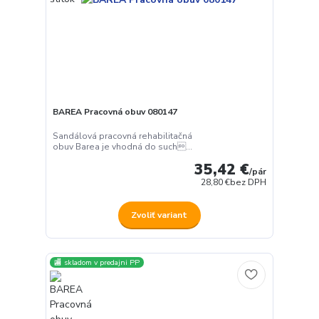
BAREA Pracovná obuv 080147
Sandálová pracovná rehabilitačná
obuv Barea je vhodná do such...
35,42 €
/
pár
28,80 €
bez DPH
Zvoliť variant
🏬 skladom v predajni PP