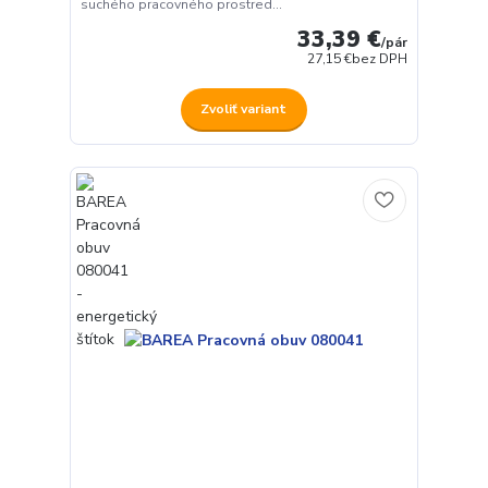
suchého pracovného prostred...
33,39 €
/
pár
27,15 €
bez DPH
Zvoliť variant