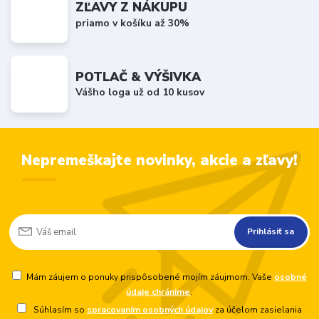
ZĽAVY Z NÁKUPU
priamo v košíku až 30%
POTLAČ & VÝŠIVKA
Vášho loga už od 10 kusov
Nepremeškajte novinky, akcie a zľavy!
Prihlásiť sa
Mám záujem o ponuky prispôsobené mojím záujmom. Vaše
osobné
údaje chránime
.
Súhlasím so
spracovaním osobných údajov
za účelom zasielania