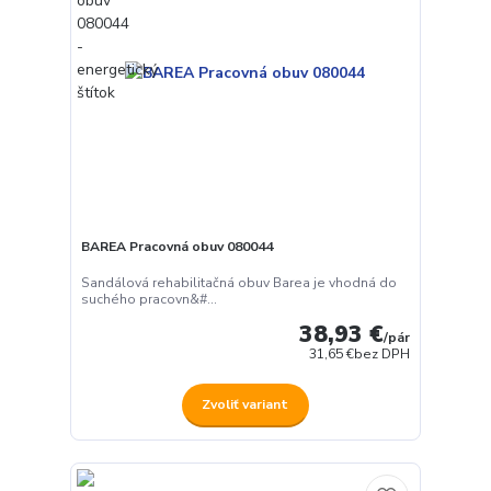
BAREA Pracovná obuv 080044
Sandálová rehabilitačná obuv Barea je vhodná do
suchého pracovn&#...
38,93 €
/
pár
31,65 €
bez DPH
Zvoliť variant