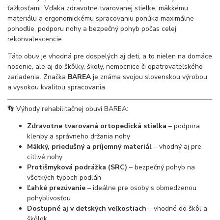
ťažkosťami. Vďaka zdravotne tvarovanej stielke, mäkkému
materiálu a ergonomickému spracovaniu ponúka maximálne
pohodlie, podporu nohy a bezpečný pohyb počas celej
rekonvalescencie.
Táto obuv je vhodná pre dospelých aj deti, a to nielen na domáce
nosenie, ale aj do škôlky, školy, nemocnice či opatrovateľského
zariadenia. Značka
BAREA
je známa svojou slovenskou výrobou
a vysokou kvalitou spracovania.
👣 Výhody rehabilitačnej obuvi BAREA:
Zdravotne tvarovaná ortopedická stielka
– podpora
klenby a správneho držania nohy
Mäkký, priedušný a príjemný materiál
– vhodný aj pre
citlivé nohy
Protišmyková podrážka (SRC)
– bezpečný pohyb na
všetkých typoch podláh
Ľahké prezúvanie
– ideálne pre osoby s obmedzenou
pohyblivosťou
Dostupné aj v detských veľkostiach
– vhodné do škôl a
škôlok