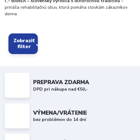
👉
BAREA – slovenský výrobca s dlhoročnou tradíciou
–
prináša rehabilitačnú obuv, ktorá pomáha stovkám zákazníkov
denne.
Zobraziť
filter
PREPRAVA ZDARMA
DPD pri nákupe nad €50,-
VÝMENA/VRÁTENIE
bez problémov do 14 dní