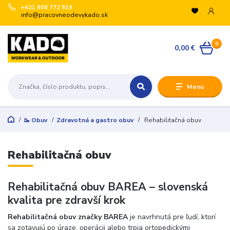
+421 908 772 919
info@pracovneodevykado.sk
0
0,00 €
Menu
🥾 Obuv
Zdravotná a gastro obuv
Rehabilitačná obuv
Rehabilitačná obuv
Rehabilitačná obuv BAREA – slovenská
kvalita pre zdravší krok
Rehabilitačná obuv značky BAREA
je navrhnutá pre ľudí, ktorí
sa zotavujú po úraze, operácii alebo trpia ortopedickými