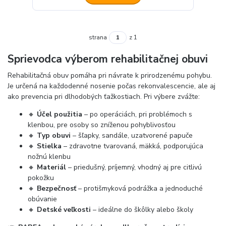
strana
z 1
Sprievodca výberom rehabilitačnej obuvi
Rehabilitačná obuv pomáha pri návrate k prirodzenému pohybu.
Je určená na každodenné nosenie počas rekonvalescencie, ale aj
ako prevencia pri dlhodobých ťažkostiach. Pri výbere zvážte:
🔸
Účel použitia
– po operáciách, pri problémoch s
klenbou, pre osoby so zníženou pohyblivosťou
🔸
Typ obuvi
– šľapky, sandále, uzatvorené papuče
🔸
Stielka
– zdravotne tvarovaná, mäkká, podporujúca
nožnú klenbu
🔸
Materiál
– priedušný, príjemný, vhodný aj pre citlivú
pokožku
🔸
Bezpečnosť
– protišmyková podrážka a jednoduché
obúvanie
🔸
Detské veľkosti
– ideálne do škôlky alebo školy