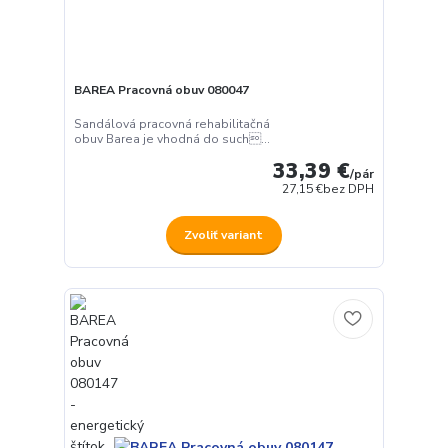
BAREA Pracovná obuv 080047
Sandálová pracovná rehabilitačná
obuv Barea je vhodná do such...
33,39 €
/
pár
27,15 €
bez DPH
Zvoliť variant