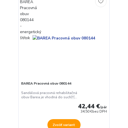
BAREA Pracovná obuv 080144
Sandálová pracovná rehabilitačná
obuv Barea je vhodná do such...
42,44 €
/
pár
34,50 €
bez DPH
Zvoliť variant