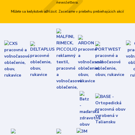
newslettera.
Môžete sa kedykoľvek odhlásiť. Zasielame v priebehu prebiehajúcich akcií