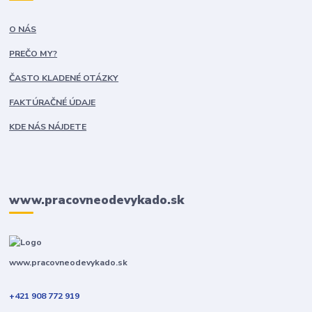
O NÁS
PREČO MY?
ČASTO KLADENÉ OTÁZKY
FAKTÚRAČNÉ ÚDAJE
KDE NÁS NÁJDETE
www.pracovneodevykado.sk
www.pracovneodevykado.sk
+421 908 772 919