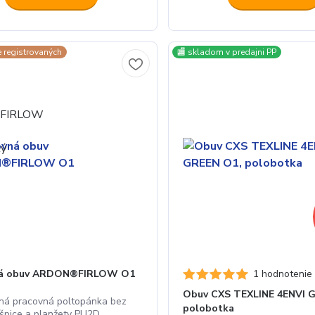
e registrovaných
🏬 skladom v predajni PP
ná obuv ARDON®FIRLOW O1
1 hodnotenie
Obuv CXS TEXLINE 4ENVI 
ná pracovná poltopánka bez
polobotka
 špice a planžety PU2D