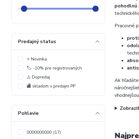
pohodlnú 
technického
Pracovné p
prot
Predajný status
odol
techn
⭐️ Novinka
abso
anti
🏷️ -10% pre registrovaných
⚠️ Dopredaj
Ak hľadát
🏬 skladom v predajni PP
náročnejšie
vhodnejšou
Zobraziť
Pohlavie
0000000000
(17)
Najpre