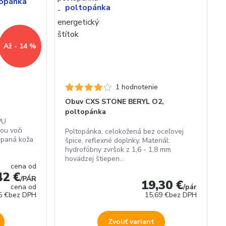
Až - 14 %
1 hodnotenie
Obuv CXS STONE BERYL O2,
poltopánka
PU
ou voči
Poltopánka, celokožená bez oceľovej
iepaná koža
špice, reflexné doplnky. Materiál:
hydrofóbny zvršok z 1,6 - 1,8 mm
hovädzej štiepen...
cena od
42 €
/
PÁR
19,30 €
cena od
/
pár
5 €
bez DPH
15,69 €
bez DPH
Zvoliť variant