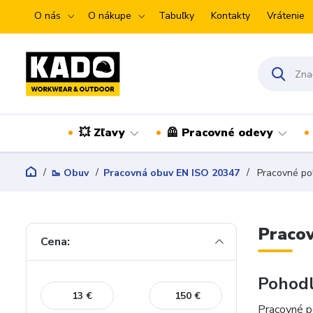
O nás
O nákupe
Tabuľky
Kontakty
Vrátenie
💥 Zľavy
🦺 Pracovné odevy
🥾 Obuv
Pracovná obuv EN ISO 20347
Pracovné po
Praco
Cena:
Pohodl
€
€
Pracovné 