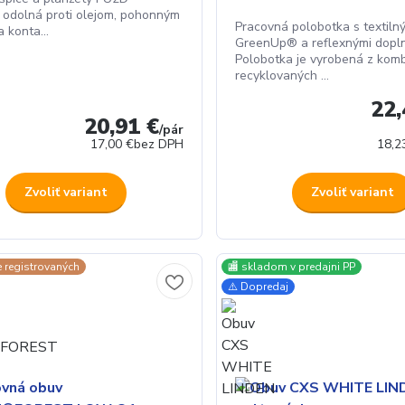
 odolná proti olejom, pohonným
Pracovná polobotka s textil
 konta...
GreenUp® a reflexnými dopl
Polobotka je vyrobená z komb
recyklovaných ...
22,
20,91 €
/
pár
17,00 €
bez DPH
18,2
Zvoliť variant
Zvoliť variant
e registrovaných
🏬 skladom v predajni PP
⚠️ Dopredaj