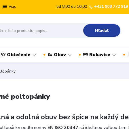
od 8.00 do 16.00
+421 908 772 919
Viac
Hľadať
👕 Oblečenie
🥾 Obuv
🧤 Rukavice
ltopánky
vné poltopánky
ná a odolná obuv bez špice na každý d
poltopánky podľa normy
EN ISO 20347
sú ideálnou voľbou tam, 