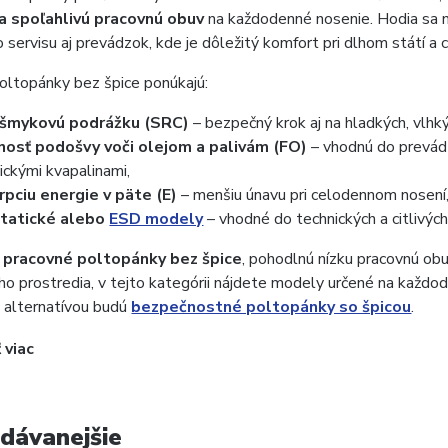
a spoľahlivú pracovnú obuv
na každodenné nosenie. Hodia sa naj
 servisu aj prevádzok, kde je dôležitý komfort pri dlhom státí a c
oltopánky bez špice ponúkajú:
išmykovú podrážku (SRC)
– bezpečný krok aj na hladkých, vlh
nosť podošvy voči olejom a palivám (FO)
– vhodnú do prevádz
ickými kvapalinami,
rpciu energie v päte (E)
– menšiu únavu pri celodennom nosení
statické alebo
ESD modely
– vhodné do technických a citlivýc
e
pracovné poltopánky bez špice
, pohodlnú nízku pracovnú ob
ho prostredia, v tejto kategórii nájdete modely určené na každod
 alternatívou budú
bezpečnostné poltopánky so špicou
.
 viac
dávanejšie