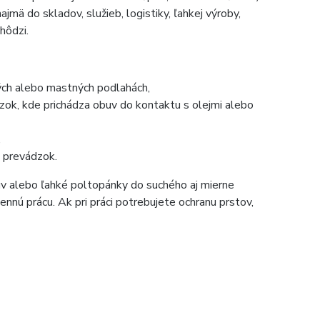
mä do skladov, služieb, logistiky, ľahkej výroby,
hôdzi.
kých alebo mastných podlahách,
ok, kde prichádza obuv do kontaktu s olejmi alebo
,
h prevádzok.
uv alebo ľahké poltopánky do suchého aj mierne
ennú prácu. Ak pri práci potrebujete ochranu prstov,