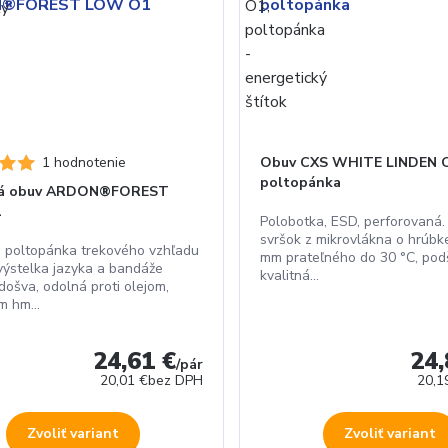
1 hodnotenie
Obuv CXS WHITE LINDEN 
poltopánka
ná obuv ARDON®FOREST
1
Polobotka, ESD, perforovaná. 
svršok z mikrovlákna o hrúbke
 poltopánka trekového vzhľadu
mm prateľného do 30 °C, pod
 výstelka jazyka a bandáže
kvalitná...
ošva, odolná proti olejom,
 hm...
24,61 €
24,
/
pár
20,01 €
bez DPH
20,1
Zvoliť variant
Zvoliť variant