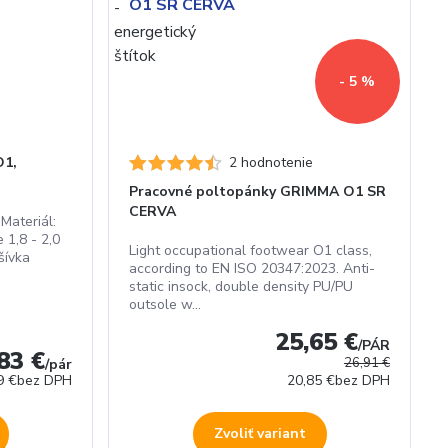
- 5 %
O1,
2 hodnotenie
Pracovné poltopánky GRIMMA O1 SR
CERVA
Materiál:
 1,8 - 2,0
Light occupational footwear O1 class,
šívka
according to EN ISO 20347:2023. Anti-
static insock, double density PU/PU
outsole w...
25,65 €
/
PÁR
83 €
26,91 €
/
pár
9 €
bez DPH
20,85 €
bez DPH
Zvoliť variant