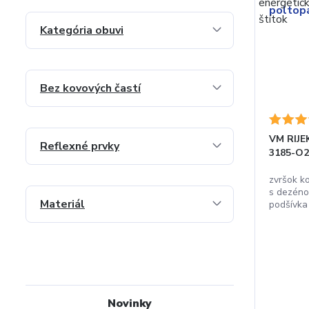
Kategória obuvi
Bez kovových častí
VM RIJE
Reflexné prvky
3185-O
zvršok k
s dezéno
Materiál
podšívka 
Novinky