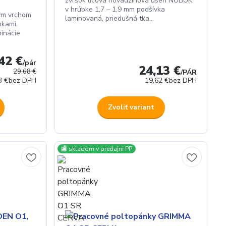
zvršok lícová hovädzinová useň NUBUK
v hrúbke 1,7 – 1,9 mm podšívka
ným vrchom
laminovaná, priedušná tka...
nkami.
inácie
42 €
/
pár
24,13 €
29,68 €
/
PÁR
3 €
bez DPH
19,62 €
bez DPH
Zvoliť variant
🏬 skladom v predajni PP