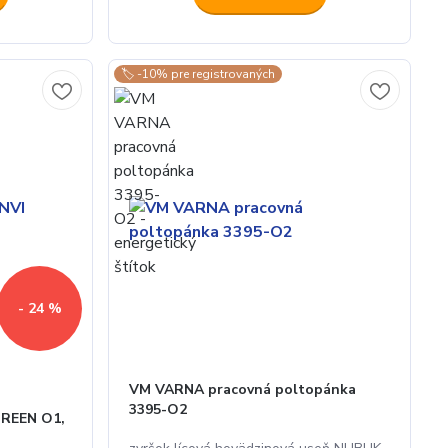
🏷️ -10% pre registrovaných
- 24 %
VM VARNA pracovná poltopánka
3395-O2
GREEN O1,