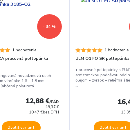
- 34 %
1 hodnotenie
1 hodnotenie
KA pracovná poltopánka
ULM O1 FO SR poltopánka
2
• pracovné poltopánky s PU/
antistatickou podošvou odoln
origovaná hovädzinová useň
olejom • zvršok – reliéfna št
m v hrúbke 1,6 – 1,8 mm
...
ľahčená polyuretá...
12,88 €
16,
/
PÁR
19,37 €
10,47 €
bez DPH
13,3
Zvoliť variant
Zvoliť variant