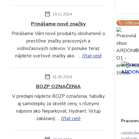
19.11.2024
Prinášame nové značky
🏷️ -10% pr
Prinášame Vám nové produkty obohatené o
prestížne značky pracovných a
voľnočasových odevov. V ponuke teraz
nájdete svetové značky ako ...
čítať celé
01.05.2024
BOZP OZNAČENIA
V predajni nájdete BOZP označenia, tabuľky
aj samolepky za skvelé ceny, s rôznymi
nápismi ako Neparkovať, Hydrant, Vstup
zakázaný, ...
čítať celé
Pracov
celokože
oceľovej