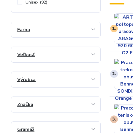
Unisex
(92)
1.
Farba
Veľkosť
2.
Výrobca
Značka
3.
Gramáž