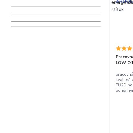
Pracov
LOW O
pracovná
kvalitná
PU2D pod
pohonným