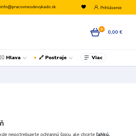
info@pracovneodevykado.sk
Prihlásenie
0
0,00 €
Viac
👷‍♂️ Hlava
🔗 Postroje
eň
kde nepotrebujete ochrannú špicu, ale chcete
ľahkú,