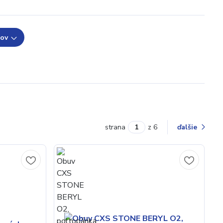
tov
strana
z 6
ďalšie