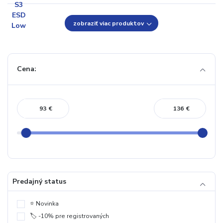
zobraziť viac produktov
Cena:
€
€
Predajný status
⭐️ Novinka
🏷️ -10% pre registrovaných