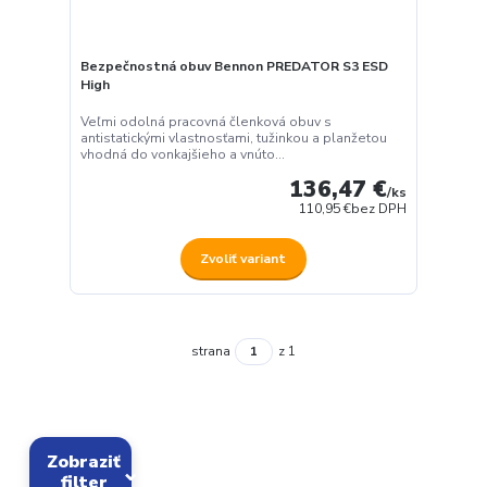
Bezpečnostná obuv Bennon PREDATOR S3 ESD
High
Veľmi odolná pracovná členková obuv s
antistatickými vlastnosťami, tužinkou a planžetou
vhodná do vonkajšieho a vnúto...
136,47 €
/
ks
110,95 €
bez DPH
Zvoliť variant
strana
z 1
Zobraziť
filter