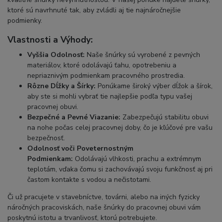
ktoré sú navrhnuté tak, aby zvládli aj tie najnáročnejšie
podmienky.
Vlastnosti a Výhody:
Vyššia Odolnosť:
Naše šnúrky sú vyrobené z pevných
materiálov, ktoré odolávajú ťahu, opotrebeniu a
nepriaznivým podmienkam pracovného prostredia.
Rôzne Dĺžky a Šírky:
Ponúkame široký výber dĺžok a šírok,
aby ste si mohli vybrať tie najlepšie podľa typu vašej
pracovnej obuvi.
Bezpečné a Pevné Viazanie:
Zabezpečujú stabilitu obuvi
na nohe počas celej pracovnej doby, čo je kľúčové pre vašu
bezpečnosť.
Odolnosť voči Poveternostným
Podmienkam:
Odolávajú vlhkosti, prachu a extrémnym
teplotám, vďaka čomu si zachovávajú svoju funkčnosť aj pri
častom kontakte s vodou a nečistotami.
Či už pracujete v stavebníctve, továrni, alebo na iných fyzicky
náročných pracoviskách, naše šnúrky do pracovnej obuvi vám
poskytnú istotu a trvanlivosť, ktorú potrebujete.