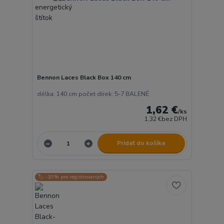
Bennon Laces Black Box 140 cm
délka: 140 cm počet dírek: 5-7 BALENÉ
1,62 €
/
ks
1,32 €
bez DPH
Pridať do košíka
🏷️ -10% pre registrovaných