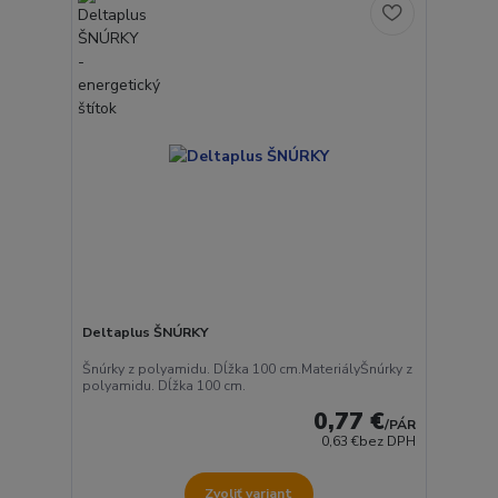
Deltaplus ŠNÚRKY
Šnúrky z polyamidu. Dĺžka 100 cm.MateriályŠnúrky z
polyamidu. Dĺžka 100 cm.
0,77 €
/
PÁR
0,63 €
bez DPH
Zvoliť variant