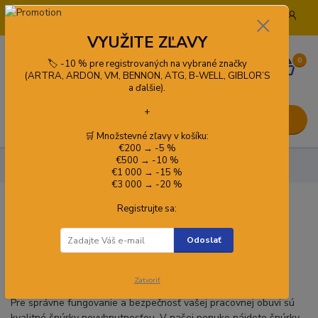
+421 908 772 919
info@pracovneodevykado.sk
VYUŽITE ZĽAVY
0
🏷️ -10 % pre registrovaných na vybrané značky
0,00 €
(ARTRA, ARDON, VM, BENNON, ATG, B-WELL, GIBLOR’S
a ďalšie).
+
Menu
🛒 Množstevné zľavy v košíku:
€200 → -5 %
€500 → -10 %
🥾 Obuv
Doplnky k obuvi
Šnúrky
€1 000 → -15 %
€3 000 → -20 %
Registrujte sa:
Šnúrky
Odoslať
Šnúrky do pracovnej obuvi – spoľahlivosť a
odolnosť pre každý pracovný deň
Zatvoriť
Pre správne fungovanie a bezpečnosť vašej pracovnej obuvi sú
kvalitné šnúrky nevyhnutnosťou. V našej ponuke nájdete šnúrky,