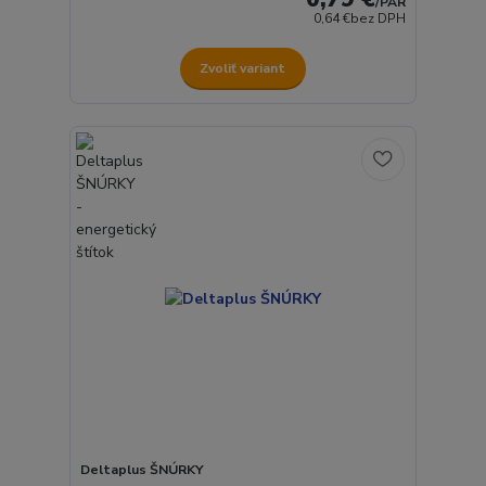
/
PÁR
0,64 €
bez DPH
Zvoliť variant
Deltaplus ŠNÚRKY