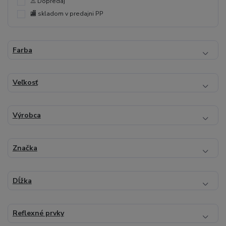
⚠️ Dopredaj
🏬 skladom v predajni PP
Farba
Veľkosť
Výrobca
Značka
Dĺžka
Reflexné prvky