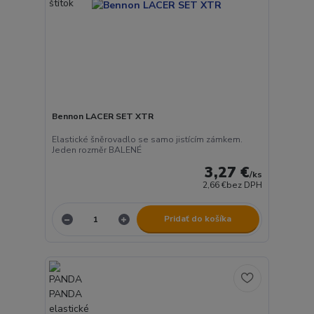
Bennon LACER SET XTR
Elastické šněrovadlo se samo jistícím zámkem.
Jeden rozměr BALENÉ
3,27 €
/
ks
2,66 €
bez DPH
Pridať do košíka