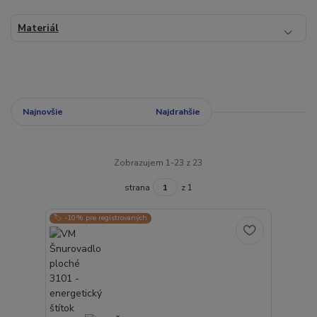
Materiál
Najnovšie
Najlacnejšie
Najdrahšie
Zobrazujem 1-23 z 23
strana
z 1
🏷️ -10% pre registrovaných