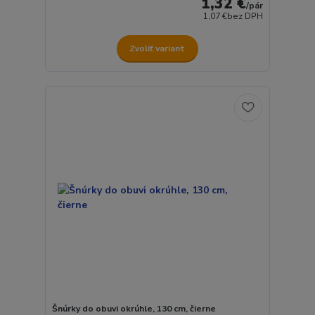
1,32 €
/
pár
1,07 €
bez DPH
Zvoliť variant
Šnúrky do obuvi okrúhle, 130 cm, čierne