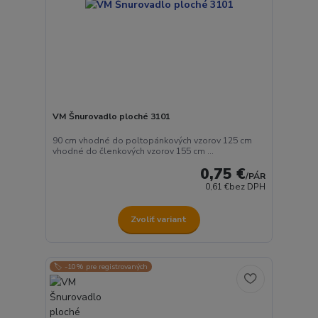
VM Šnurovadlo ploché 3101
90 cm vhodné do poltopánkových vzorov 125 cm
vhodné do členkových vzorov 155 cm ...
0,75 €
/
PÁR
0,61 €
bez DPH
Zvoliť variant
🏷️ -10% pre registrovaných