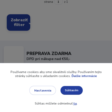
strana
z 1
Zobraziť
filter
PREPRAVA ZDARMA
DPD pri nákupe nad €50,-
Používame cookies aby sme skvalitnili služby. Používaním tejto
stránky súhlasíte s ukladaním cookies.
Ďalšie informácie
VÝMENA/VRÁTENIE
bez problémov do 14 dní
Súhlasím
Nastavenia
ZĽAVY Z NÁKUPU
Súhlas môžete odmietnuť
tu
.
priamo v košíku až 30%