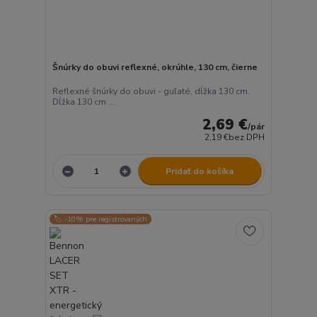
Šnúrky do obuvi reflexné, okrúhle, 130 cm, čierne
Reflexné šnúrky do obuvi - guľaté, dĺžka 130 cm.
Dĺžka 130 cm ...
2,69 €
/
pár
2,19 €
bez DPH
Pridať do košíka
🏷️ -10% pre registrovaných