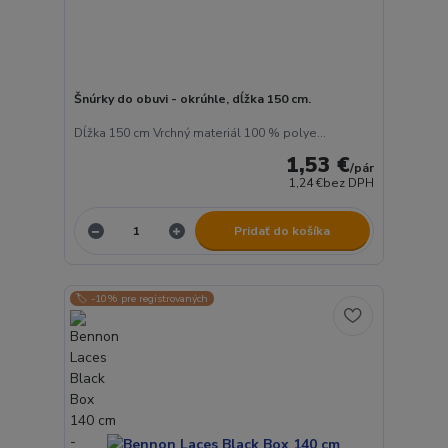
Šnúrky do obuvi - okrúhle, dĺžka 150 cm.
Dĺžka 150 cm Vrchný materiál 100 % polye...
1,53 €
/
pár
1,24 €
bez DPH
Pridať do košíka
🏷️ -10% pre registrovaných