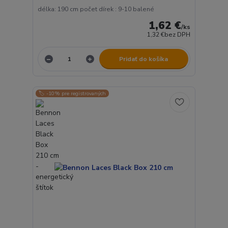
délka: 190 cm počet dírek : 9-10 balené
1,62 €
/
ks
1,32 €
bez DPH
Pridať do košíka
🏷️ -10% pre registrovaných