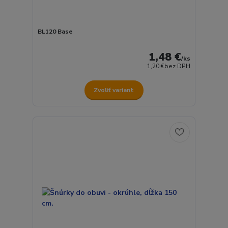
BL120 Base
1,48 €
/
ks
1,20 €
bez DPH
Zvoliť variant