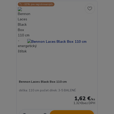
🏷️ -10% pre registrovaných
Bennon Laces Black Box 110 cm
délka: 110 cm počet dírek: 3-5 BALENÉ
1,62 €
/
ks
1,32 €
bez DPH