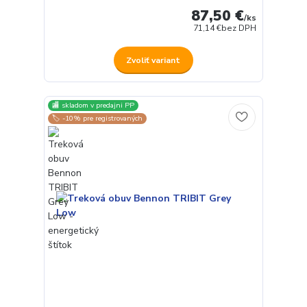
87,50 €
/
ks
71,14 €
bez DPH
Zvoliť variant
🏬 skladom v predajni PP
🏷️ -10% pre registrovaných