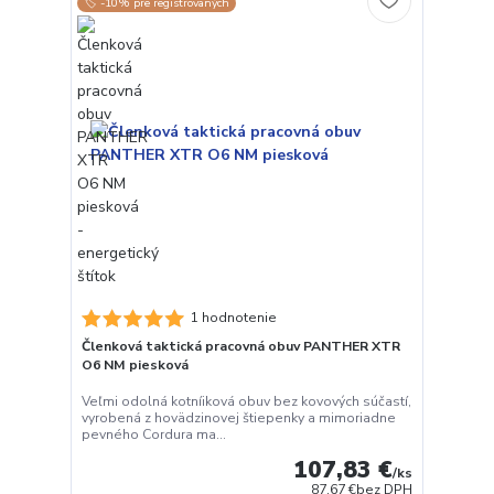
🏷️ -10% pre registrovaných
1 hodnotenie
Členková taktická pracovná obuv PANTHER XTR
O6 NM piesková
Veľmi odolná kotníiková obuv bez kovových súčastí,
vyrobená z hovädzinovej štiepenky a mimoriadne
pevného Cordura ma...
107,83 €
/
ks
87,67 €
bez DPH