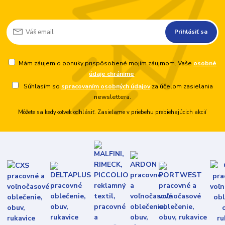
Prihlásiť sa
Mám záujem o ponuky prispôsobené mojím záujmom. Vaše
osobné
údaje chránime
.
Súhlasím so
spracovaním osobných údajov
za účelom zasielania
newslettera.
Môžete sa kedykoľvek odhlásiť. Zasielame v priebehu prebiehajúcich akcií