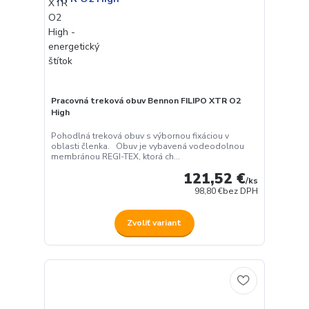
Pracovná treková obuv Bennon FILIPO XTR O2
High
Pohodlná treková obuv s výbornou fixáciou v
oblasti členka. Obuv je vybavená vodeodolnou
membránou REGI-TEX, ktorá ch...
121,52 €
/
ks
98,80 €
bez DPH
Zvoliť variant