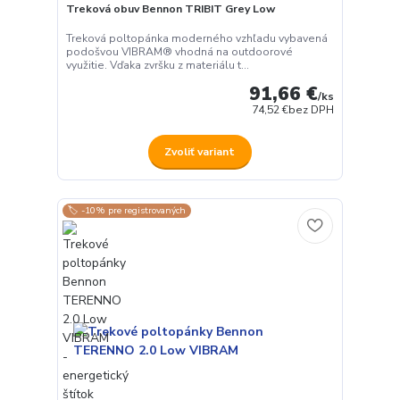
Treková obuv Bennon TRIBIT Grey Low
Treková poltopánka moderného vzhľadu vybavená
podošvou VIBRAM® vhodná na outdoorové
využitie. Vďaka zvršku z materiálu t...
91,66 €
/
ks
74,52 €
bez DPH
Zvoliť variant
🏷️ -10% pre registrovaných