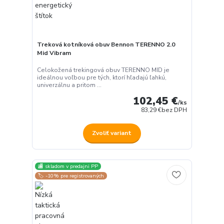
Treková kotníková obuv Bennon TERENNO 2.0
Mid Vibram
Celokožená trekingová obuv TERENNO MID je
ideálnou voľbou pre tých, ktorí hľadajú ľahkú,
univerzálnu a pritom ...
102,45 €
/
ks
83,29 €
bez DPH
Zvoliť variant
🏬 skladom v predajni PP
🏷️ -10% pre registrovaných