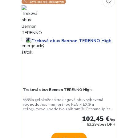
🏷️ -10% pre registrovaných
Treková obuv Bennon TERENNO High
Vyššia celokožená trekingová obuv vybavená
vodeodolnou membránou REGI-TEX® a
celogumovou podošvou Vibram®. Ochrana špice...
102,45 €
/
ks
83,29 €
bez DPH