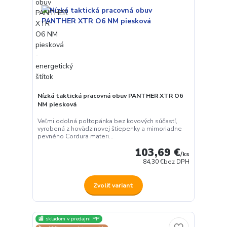
Nízká taktická pracovná obuv PANTHER XTR O6
NM piesková
Veľmi odolná poltopánka bez kovových súčastí,
vyrobená z hovädzinovej štiepenky a mimoriadne
pevného Cordura materi...
103,69 €
/
ks
84,30 €
bez DPH
Zvoliť variant
🏬 skladom v predajni PP