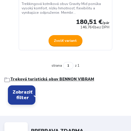
Trekkingová kotníková obuv Gravity Mid ponúka
vysoký komfort, nízku hmotnosť, flexibilitu a
vynikajúce odpruženie. Membr...
180,51 €
/
pár
146,76 €
bez DPH
Zvoliť variant
strana
z 1
Treková turistická obuv BENNON VIBRAM
Zobraziť
filter