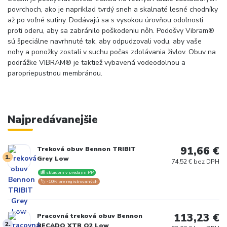
povrchoch, ako je napríklad tvrdý sneh a skalnaté lesné chodníky
až po voľné sutiny. Dodávajú sa s vysokou úrovňou odolnosti
proti oderu, aby sa zabránilo poškodeniu nôh. Podošvy Vibram®
sú špeciálne navrhnuté tak, aby odpudzovali vodu, aby vaše
nohy a ponožky zostali v suchu počas zdolávania živlov. Obuv na
podrážke VIBRAM® je taktiež vybavená vodeodolnou a
paropriepustnou membránou.
Najpredávanejšie
91,66 €
Treková obuv Bennon TRIBIT
1.
Grey Low
74,52 € bez DPH
🏬 skladom v predajni PP
🏷️ -10% pre registrovaných
113,23 €
Pracovná treková obuv Bennon
2.
RECADO XTR O2 Low