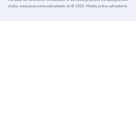
chyby. www.pracovneodevykado.sk © 2025, Všetky práva vyhradené.
Súhlas môžete odmietnuť
tu
.