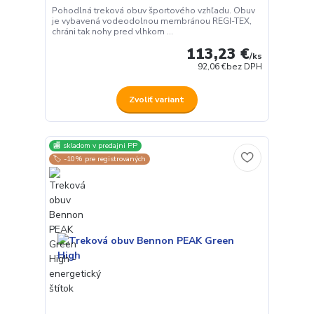
Pohodlná treková obuv športového vzhľadu. Obuv
je vybavená vodeodolnou membránou REGI-TEX,
chráni tak nohy pred vlhkom ...
113,23 €
/
ks
92,06 €
bez DPH
Zvoliť variant
🏬 skladom v predajni PP
🏷️ -10% pre registrovaných