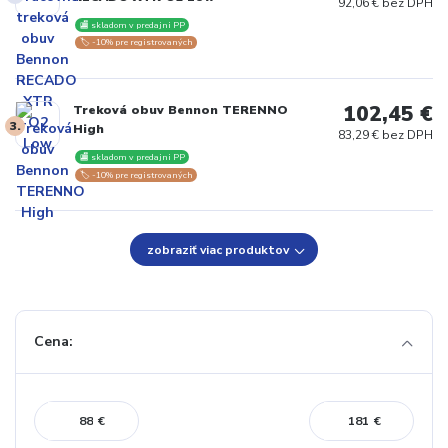
92,06 € bez DPH
🏬 skladom v predajni PP
🏷️ -10% pre registrovaných
102,45 €
Treková obuv Bennon TERENNO
3.
High
83,29 € bez DPH
🏬 skladom v predajni PP
🏷️ -10% pre registrovaných
zobraziť viac produktov
Cena:
€
€