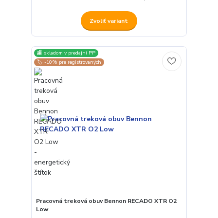
Zvoliť variant
🏬 skladom v predajni PP
🏷️ -10% pre registrovaných
Pracovná treková obuv Bennon RECADO XTR O2
Low