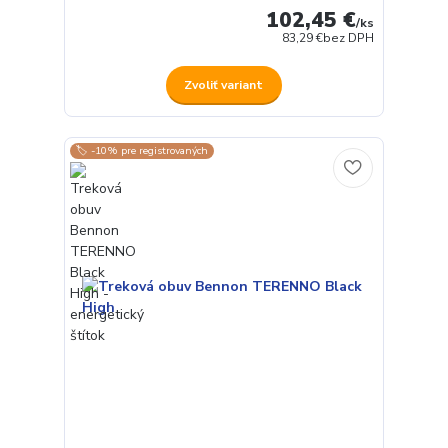
102,45 €
/
ks
83,29 €
bez DPH
Zvoliť variant
🏷️ -10% pre registrovaných