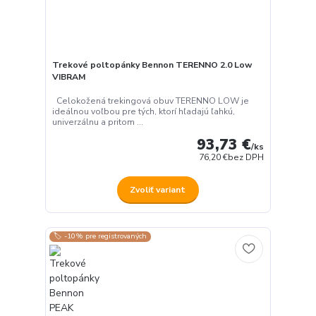
Trekové poltopánky Bennon TERENNO 2.0 Low
VIBRAM
Celokožená trekingová obuv TERENNO LOW je
ideálnou voľbou pre tých, ktorí hľadajú ľahkú,
univerzálnu a pritom ...
93,73 €
/
ks
76,20 €
bez DPH
Zvoliť variant
🏷️ -10% pre registrovaných