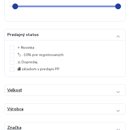
Predajný status
⭐️ Novinka
🏷️ -10% pre registrovaných
⚠️ Dopredaj
🏬 skladom v predajni PP
Veľkosť
Výrobca
Značka