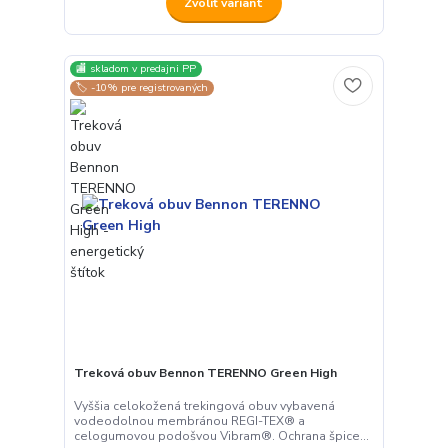
Zvoliť variant
🏬 skladom v predajni PP
🏷️ -10% pre registrovaných
Treková obuv Bennon TERENNO Green High
Vyššia celokožená trekingová obuv vybavená
vodeodolnou membránou REGI-TEX® a
celogumovou podošvou Vibram®. Ochrana špice...