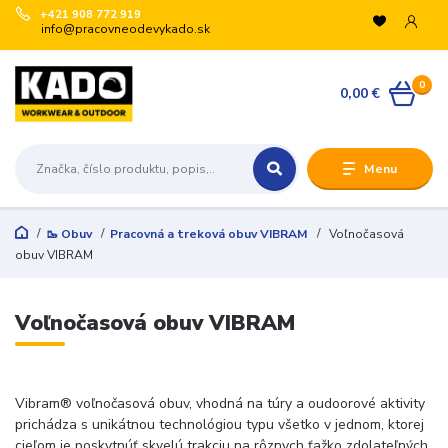
+421 908 772 919
info@pracovneodevykado.sk
VYUŽITE ZĽAVY
0
🏷️ -10 % pre registrovaných na vybrané značky
0,00 €
(ARTRA, ARDON, VM, BENNON, ATG, B-WELL, GIBLOR’S
a ďalšie).
+
Menu
🛒 Množstevné zľavy v košíku:
€200 → -5 %
€500 → -10 %
🥾 Obuv
Pracovná a treková obuv VIBRAM
Voľnočasová
€1 000 → -15 %
obuv VIBRAM
€3 000 → -20 %
Registrujte sa:
Voľnočasová obuv VIBRAM
Odoslať
Zatvoriť
Vibram® voľnočasová obuv, vhodná na túry a oudoorové aktivity
prichádza s unikátnou technológiou typu všetko v jednom, ktorej
cieľom je poskytnúť skvelú trakciu na rôznych ťažko zdolateľných