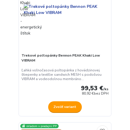
Trekové poltopánky Bennon PEAK Khaki Low
VIBRAM
Ľahká voľnočasová poltopánka z hovädzinovej
štiepenky a textílie sandwich MESH s podošvou
VIBRAM a vodeodolnou membráno...
99,53 €
/
ks
80,92 €
bez DPH
Zvoliť variant
🏬 skladom v predajni PP