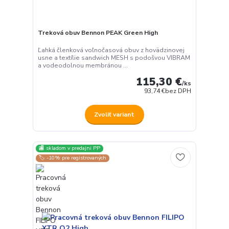
Treková obuv Bennon PEAK Green High
Ľahká členková voľnočasová obuv z hovädzinovej
usne a textílie sandwich MESH s podošvou VIBRAM
a vodeodolnou membránou ...
115,30 €
/
ks
93,74 €
bez DPH
Zvoliť variant
🏬 skladom v predajni PP
🏷️ -10% pre registrovaných