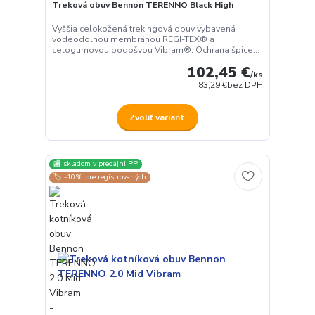
Treková obuv Bennon TERENNO Black High
Vyššia celokožená trekingová obuv vybavená
vodeodolnou membránou REGI-TEX® a
celogumovou podošvou Vibram®. Ochrana špice...
102,45 €
/
ks
83,29 €
bez DPH
Zvoliť variant
🏬 skladom v predajni PP
🏷️ -10% pre registrovaných