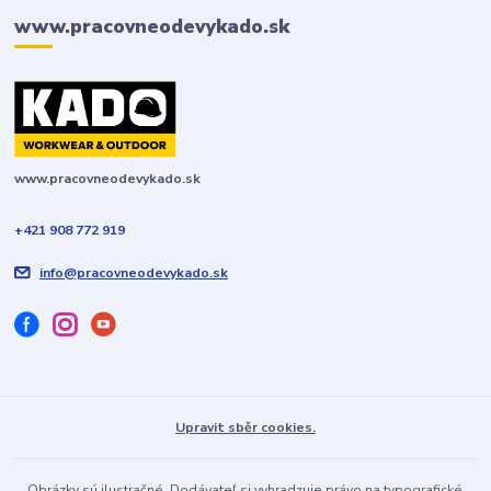
www.pracovneodevykado.sk
www.pracovneodevykado.sk
+421 908 772 919
info@pracovneodevykado.sk
Používame cookies aby sme skvalitnili služby. Používaním tejto
stránky súhlasíte s ukladaním cookies.
Ďalšie informácie
Upravit sběr cookies.
Súhlasím
Nastavenia
Obrázky sú ilustračné. Dodávateľ si vyhradzuje právo na typografické