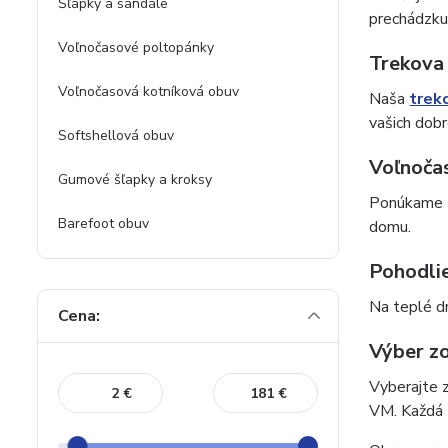
Šľapky a sandále
prechádzku
Voľnočasové poltopánky
Trekova
Voľnočasová kotníková obuv
Naša
trek
vašich dob
Softshellová obuv
Voľnoča
Gumové šľapky a kroksy
Ponúkame š
Barefoot obuv
domu.
Pohodlie
Na teplé dn
Cena:
Výber zo
Vyberajte
€
€
VM. Každá z