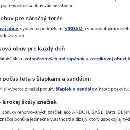
 po meste, naša obuv vás nesklame.
 obuv pre náročný terén
ová obuv
, vybavená podrážkami
VIBRAM
a vodeodolnými membrá
rodružstvách.
sová obuv pre každý deň
irokú škálu
voľnočasových poltopánok
a
kotníkovej obuvi
,
 počas leta s šľapkami a sandálmi
i si vyberte z našej ponuky
šľapiek a sandálov
, ktoré poskytu
 širokej škály značiek
 z ponuky renomovaných značiek ako ARDON, BASE, Batz, B
načka ponúka jedinečné vlastnosti a dizajn, ktorý uspokojí aj týc