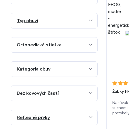
Typ obuvi
Ortopedická stielka
Kategória obuvi
Žabky F
Bez kovových častí
Nazúvák.
suchom i
protokoly
Reflexné prvky