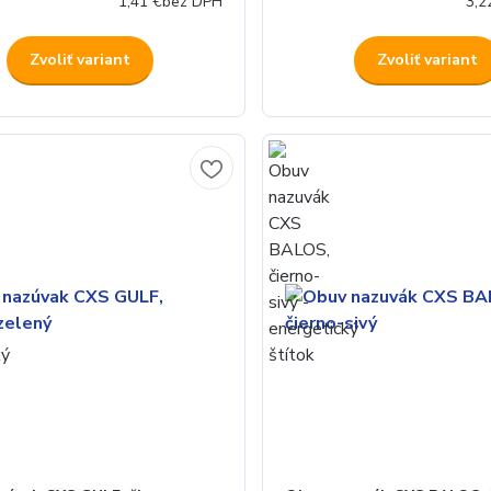
1,41 €
bez DPH
3,2
Zvoliť variant
Zvoliť variant