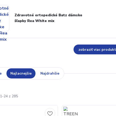
Zdravotné ortopedické Batz dámske
šľapky Rea White mix
zobraziť viac produk
e
Najlacnejšie
Najdrahšie
1-24 z 285