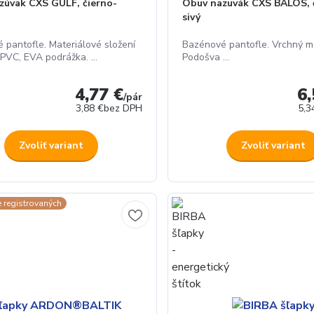
zúvak CXS GULF, čierno-
Obuv nazuvák CXS BALOS, 
sivý
 pantofle. Materiálové složení
Bazénové pantofle. Vrchný m
PVC, EVA podrážka. ...
Podošva ...
4,77 €
6,
/
pár
3,88 €
bez DPH
5,3
Zvoliť variant
Zvoliť variant
e registrovaných