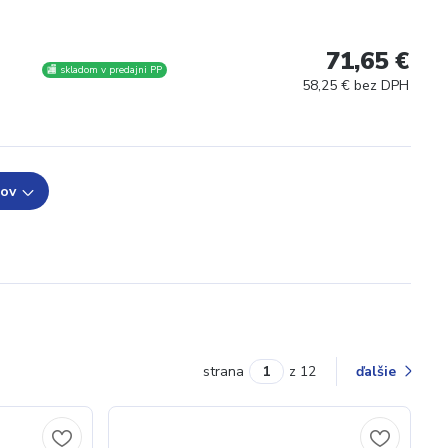
71,65 €
🏬 skladom v predajni PP
58,25 € bez DPH
tov
strana
z 12
ďalšie