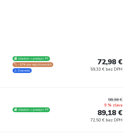
🏬 skladom v predajni PP
72,98 €
🏷️ -10% pre registrovaných
59,33 € bez DPH
⚠️ Dopredaj
98,38 €
9 % zľava
🏬 skladom v predajni PP
89,18 €
72,50 € bez DPH