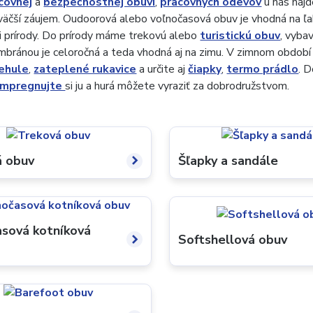
covnej
a
bezpečnostnej obuvi
,
pracovných odevov
u nás nájd
 väčší záujem. Oudoorová alebo voľnočasová obuv je vhodná na ľa
i prírody. Do prírody máme trekovú alebo
turistickú obuv
, vyba
bránou je celoročná a teda vhodná aj na zimu. V zimnom období
ehule
,
zateplené rukavice
a určite aj
čiapky
,
termo prádlo
. 
impregnujte
si ju a hurá môžete vyraziť za dobrodružstvom.
á obuv
Šľapky a sandále
sová kotníková
Softshellová obuv