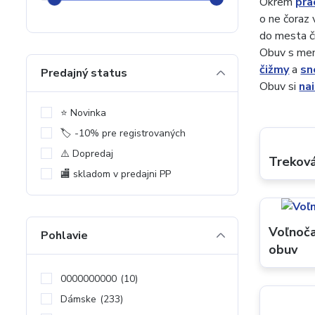
Okrem
pra
o ne čoraz
do mesta č
Obuv s mem
čižmy
a
sn
Predajný status
Obuv si
na
⭐️ Novinka
🏷️ -10% pre registrovaných
⚠️ Dopredaj
Trekov
🏬 skladom v predajni PP
Voľnoča
Pohlavie
obuv
0000000000
(10)
Dámske
(233)