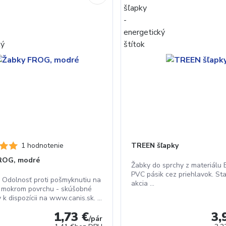
1 hodnotenie
TREEN šľapky
ROG, modré
Žabky do sprchy z materiálu
PVC pásik cez priehlavok. St
 Odolnosť proti pošmyknutiu na
akcia ...
 mokrom povrchu - skúšobné
 k dispozícii na www.canis.sk. ...
1,73 €
3,
/
pár