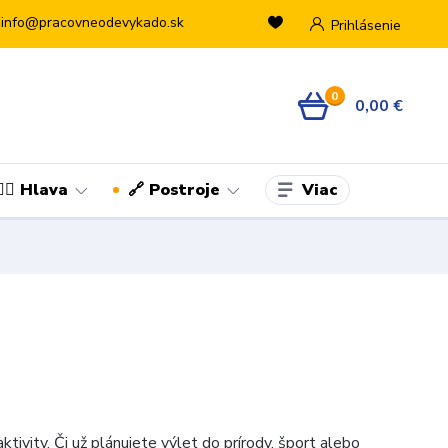
info@pracovneodevykado.sk
Prihlásenie
0
0,00 €
Viac
👷‍♂️ Hlava
🔗 Postroje
ktivity. Či už plánujete výlet do prírody, šport alebo