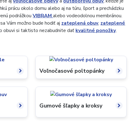
ete aj
voľnočasové odevy
a
outdoorovú obuv
, keďže je
hkú prácu okolo domu alebo aj na túru, šport a prechádzku
venú podrážkou
VIBRAM
alebo vodeodolnou membránou.
 sa Vám možno bude hodiť aj
zateplená obuv
,
zateplené
Do obuvi si taktisto nezabudnite dať
kvalitné ponožky
.
Voľnočasové poltopánky
Gumové šľapky a kroksy