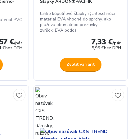
čierno-
Šľapky ARDON®PACIFIK
ľahké kúpeľňové šľapky rýchloschnúci
materiál EVA vhodné do sprchy, ako
ateriál PVC
plážová obuv alebo prezuvky
zvršok: EVA podoš...
57 €
7,33 €
/
pár
/
pár
4 €
bez DPH
5,96 €
bez DPH
Zvoliť variant