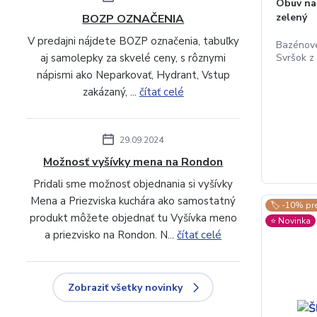
Obuv na
zelený
BOZP OZNAČENIA
V predajni nájdete BOZP označenia, tabuľky
Bazénové
aj samolepky za skvelé ceny, s rôznymi
Svršok z 
nápismi ako Neparkovať, Hydrant, Vstup
zakázaný, ...
čítať celé
29.09.2024
Možnosť vyšívky mena na Rondon
Pridali sme možnosť objednania si vyšívky
Mena a Priezviska kuchára ako samostatný
🏷️ -10% pr
produkt môžete objednať tu Vyšívka meno
⭐️ Novinka
a priezvisko na Rondon. N...
čítať celé
Zobraziť všetky novinky