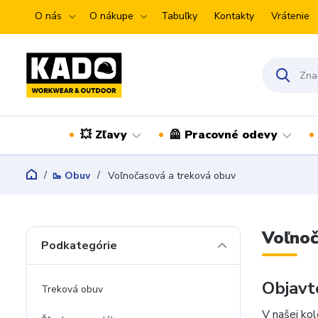
O nás
O nákupe
Tabuľky
Kontakty
Vrátenie
💥 Zľavy
🦺 Pracovné odevy
🥾 Obuv
Voľnočasová a treková obuv
Voľnoč
Podkategórie
Objavt
Treková obuv
V našej kol