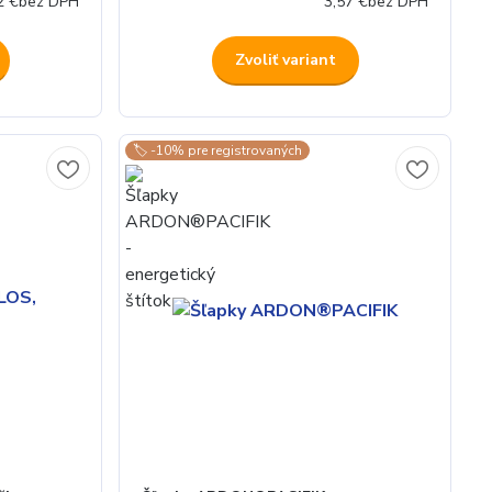
2 €
bez DPH
3,57 €
bez DPH
Zvoliť variant
🏷️ -10% pre registrovaných