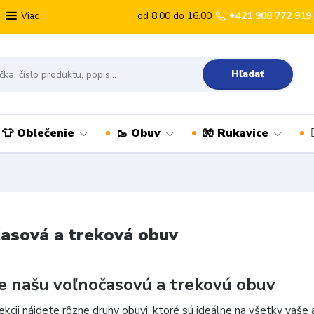
od 8.00 do 16.00
+421 908 772 919
Viac
Hľadať
👕 Oblečenie
🥾 Obuv
🧤 Rukavice
asová a treková obuv
e našu voľnočasovú a trekovú obuv
ekcii nájdete rôzne druhy obuvi, ktoré sú ideálne na všetky vaše a