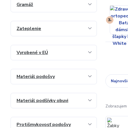
Gramáž
3.
Zateplenie
Vyrobené v EÚ
Materiál podošvy
Najnovši
Materiál podšívky obuvi
Zobrazujem 
Protišmykovosť podošvy