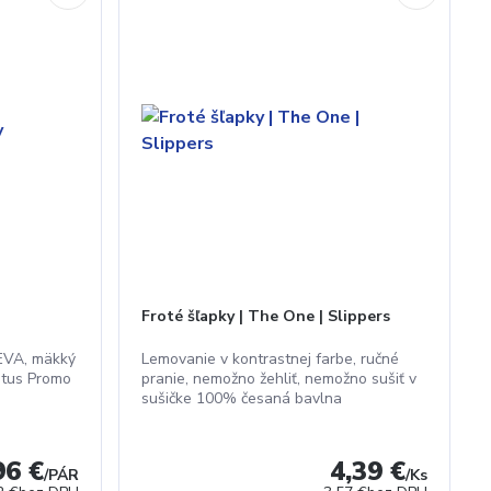
Froté šľapky | The One | Slippers
 EVA, mäkký
Lemovanie v kontrastnej farbe, ručné
atus Promo
pranie, nemožno žehliť, nemožno sušiť v
sušičke 100% česaná bavlna
96 €
4,39 €
/
PÁR
/
Ks