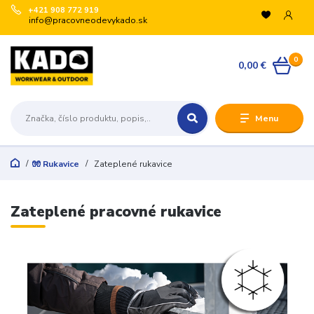
+421 908 772 919
info@pracovneodevykado.sk
0
0,00 €
Menu
🧤 Rukavice
Zateplené rukavice
Zateplené pracovné rukavice