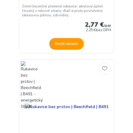
Zimní bezešvé pletené rukavice, akrylový úplet
česaný z rubové strany, dlaň a prsty povrstveny
latexovou pěnou, zdrsněný...
2,77 €
/
pár
2,25 €
bez DPH
Zvoliť variant