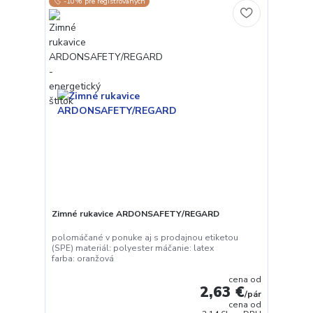
🏷️ -10% pre registrovaných
Zimné rukavice ARDONSAFETY/REGARD
polomáčané v ponuke aj s prodajnou etiketou
(SPE) materiál: polyester máčanie: latex
farba: oranžová
cena od
2,63 €
/
pár
cena od