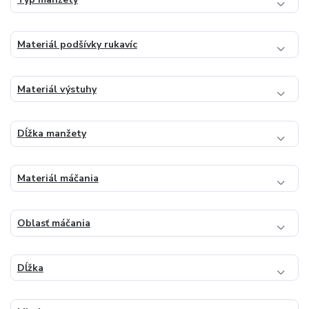
Materiál podšívky rukavíc
Materiál výstuhy
Dĺžka manžety
Materiál máčania
Oblasť máčania
Dĺžka