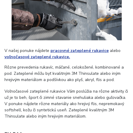
V našej ponuke nájdete
pracovné zateplené rukavice
alebo
voľnočasové zateplené rukavice.
Rôzne prevedenia rukavíc, máčané, celokožené, kombinované a
pod. Zateplené môžu byť kvalitným 3M Thinsulate alebo iným
hrejivým materiálom a podšívkou ako plyš, akryl, flis a pod.
Voľnočasové zateplené rukavice Vám poslúžia na rôzne aktivity či
už je to beh, šport či zimné stavanie snehuliaka alebo guľovačka.
V ponuke nájdete rôzne materiály ako hrejivý flis, nepremokavý
softshell, kožu či syntetickú useň. Zateplené kvalitným 3M
Thinsulate alebo iným hrejivým materiálom.