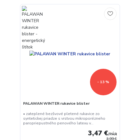
- 13 %
PALAWAN WINTER rukavice blister
• zateplené bezšvové pletené rukavice zo
syntetickej priadze s vrstvou mikroporézneho
paropriepustného penového latexu v...
3,47 €
/
PÁR
3,99 €