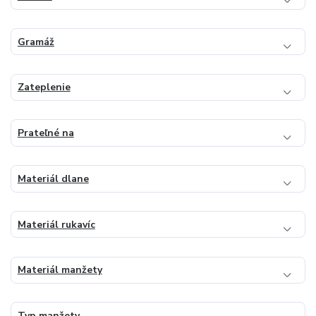
Gramáž
Zateplenie
Prateľné na
Materiál dlane
Materiál rukavíc
Materiál manžety
Typ manžety