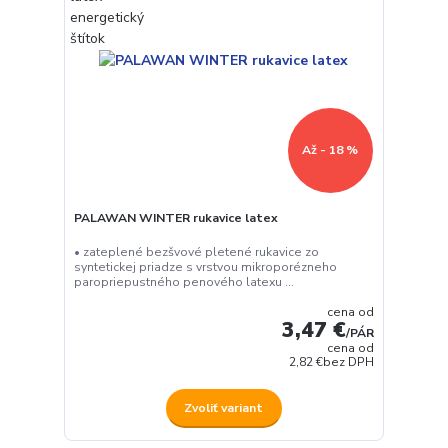
Až - 18 %
PALAWAN WINTER rukavice latex
• zateplené bezšvové pletené rukavice zo
syntetickej priadze s vrstvou mikroporézneho
paropriepustného penového latexu ...
cena od
3,47 €
/
PÁR
cena od
2,82 €
bez DPH
Zvoliť variant