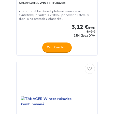
SALANGANA WINTER rukavice
• zateplené bezšvové pletené rukavice zo
syntetickej priadze s vrstvou penového latexu v
dlani a na prstoch • elastická ...
3,12 €
/
PÁR
3,41 €
2,54 €
bez DPH
Zvoliť variant