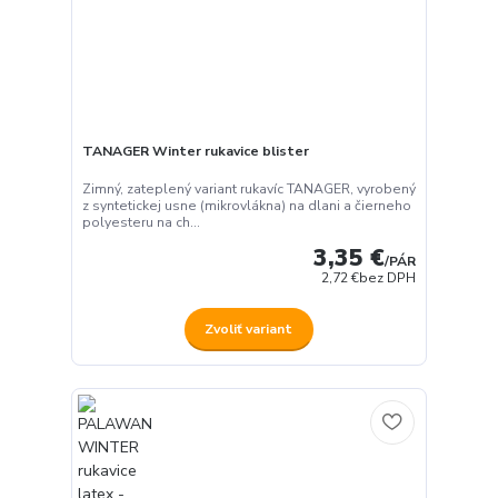
TANAGER Winter rukavice blister
Zimný, zateplený variant rukavíc TANAGER, vyrobený
z syntetickej usne (mikrovlákna) na dlani a čierneho
polyesteru na ch...
3,35 €
/
PÁR
2,72 €
bez DPH
Zvoliť variant