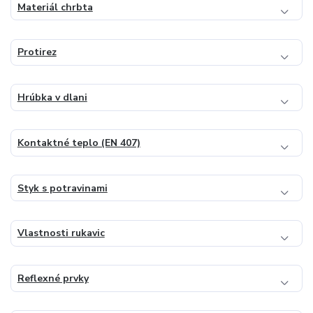
Materiál chrbta
Protirez
Hrúbka v dlani
Kontaktné teplo (EN 407)
Styk s potravinami
Vlastnosti rukavic
Reflexné prvky