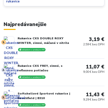
Najpredávanejšie
3,19 €
Rukavice CXS DOUBLE ROXY
1.
WINTER, zimné, máčané v nitrile
2,59 € bez DPH
🏬 skladom v predajni PP
11,07 €
Rukavice CXS FREY, zimné, s
2.
reflexnou potlačou
9,00 € bez DPH
🏬 skladom v predajni PP
11,43 €
Softshellové športové rukavice |
3.
Beechfield | B310
9,29 € bez DPH
🏬 skladom v predajni PP