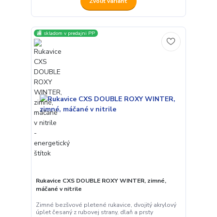
Zvoliť variant
🏬 skladom v predajni PP
Rukavice CXS DOUBLE ROXY WINTER, zimné,
máčané v nitrile
Zimné bezšvové pletené rukavice, dvojitý akrylový
úplet česaný z rubovej strany, dlaň a prsty