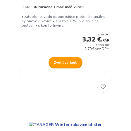
TURTUR rukavice zimné máč. v PVC
• zateplené, vodu odpudzujúce pletené signálne
nylonové rukavice • s vrstvou PVC v dlani a na
prstoch • s komfortným ...
cena od
3,32 €
/
PÁR
cena od
2,70 €
bez DPH
Zvoliť variant