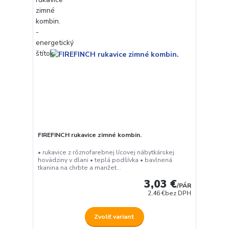
FIREFINCH rukavice zimné kombin.
• rukavice z rôznofarebnej lícovej nábytkárskej
hovädziny v dlani • teplá podšívka • bavlnená
tkanina na chrbte a manžet...
3,03 €
/
PÁR
2,46 €
bez DPH
Zvoliť variant