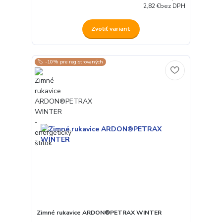
2,82 €
bez DPH
Zvoliť variant
🏷️ -10% pre registrovaných
Zimné rukavice ARDON®PETRAX WINTER