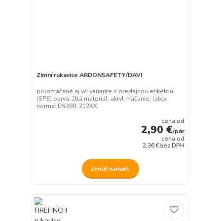
Zimní rukavice ARDONSAFETY/DAVI
polomáčané aj vo variante s predajnou etiketou
(SPE) barva: žltá materiál: akryl máčanie: latex
norma: EN388: 212XX
cena od
2,90 €
/
pár
cena od
2,36 €
bez DPH
Zvoliť variant