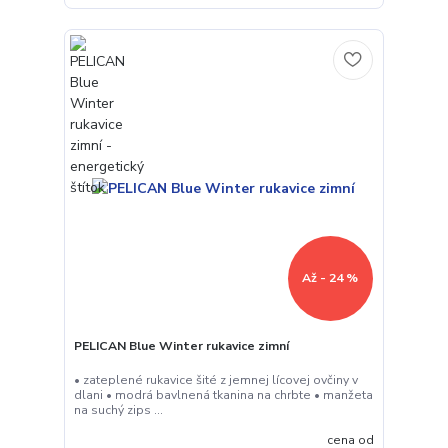
Až - 24 %
PELICAN Blue Winter rukavice zimní
• zateplené rukavice šité z jemnej lícovej ovčiny v
dlani • modrá bavlnená tkanina na chrbte • manžeta
na suchý zips ...
cena od