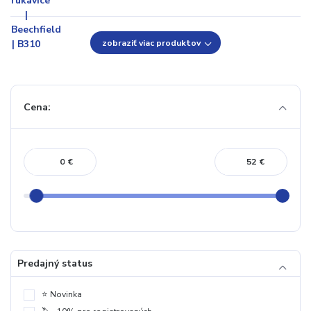
zobraziť viac produktov
Cena:
€
€
Predajný status
⭐️ Novinka