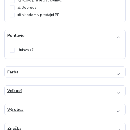
🏷️ -10% pre registrovaných
⚠️ Dopredaj
🏬 skladom v predajni PP
Pohlavie
Unisex
(7)
Farba
Veľkosť
Výrobca
Značka