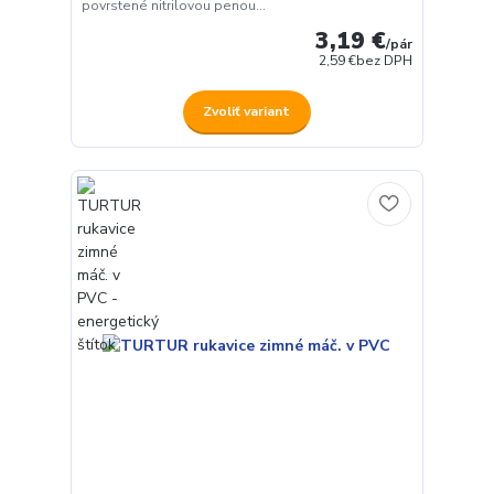
povrstené nitrilovou penou...
3,19 €
/
pár
2,59 €
bez DPH
Zvoliť variant