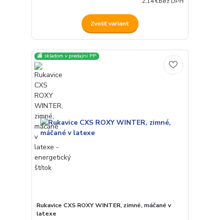
2,14 €
bez DPH
Zvoliť variant
🏬 skladom v predajni PP
Rukavice CXS ROXY WINTER, zimné, máčané v
latexe