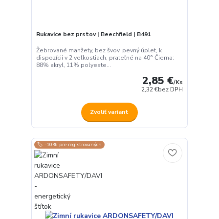
Rukavice bez prstov | Beechfield | B491
Žebrované manžety, bez švov, pevný úplet, k
dispozícii v 2 veľkostiach, prateľné na 40° Čierna:
88% akryl, 11% polyeste...
2,85 €
/
Ks
2,32 €
bez DPH
Zvoliť variant
🏷️ -10% pre registrovaných