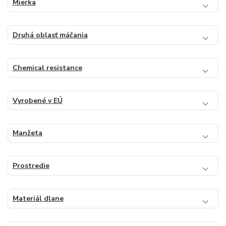
Mierka
Druhá oblasť máčania
Chemical resistance
Vyrobené v EÚ
Manžeta
Prostredie
Materiál dlane