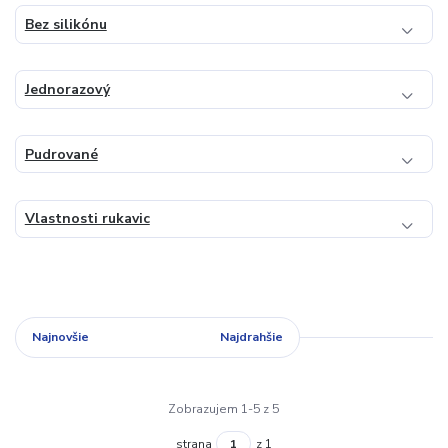
Bez silikónu
Jednorazový
Pudrované
Vlastnosti rukavic
Najnovšie
Najlacnejšie
Najdrahšie
Zobrazujem 1-5 z 5
strana
z 1