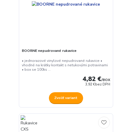
BOORNE nepudrované rukavice
• jednorazové vinylové nepudrované rukavice •
vhodné na krátky kontakt s netukovými potravinami
• box se 100ks ...
4,82 €
/
BOX
3,92 €
bez DPH
Zvoliť variant