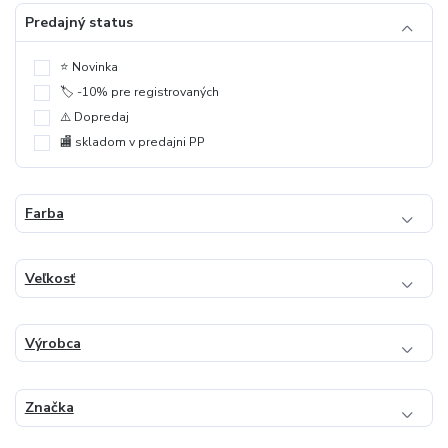
Predajný status
⭐️ Novinka
🏷️ -10% pre registrovaných
⚠️ Dopredaj
🏬 skladom v predajni PP
Farba
Veľkosť
Výrobca
Značka