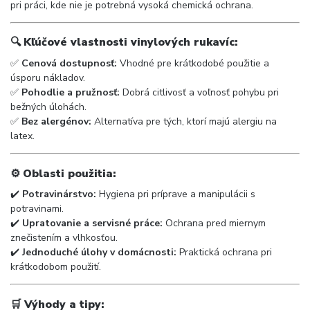
pri práci, kde nie je potrebná vysoká chemická ochrana.
🔍
Kľúčové vlastnosti vinylových rukavíc:
✅
Cenová dostupnosť:
Vhodné pre krátkodobé použitie a
úsporu nákladov.
✅
Pohodlie a pružnosť:
Dobrá citlivosť a voľnosť pohybu pri
bežných úlohách.
✅
Bez alergénov:
Alternatíva pre tých, ktorí majú alergiu na
latex.
⚙️
Oblasti použitia:
✔️
Potravinárstvo:
Hygiena pri príprave a manipulácii s
potravinami.
✔️
Upratovanie a servisné práce:
Ochrana pred miernym
znečistením a vlhkosťou.
✔️
Jednoduché úlohy v domácnosti:
Praktická ochrana pri
krátkodobom použití.
🛒
Výhody a tipy: