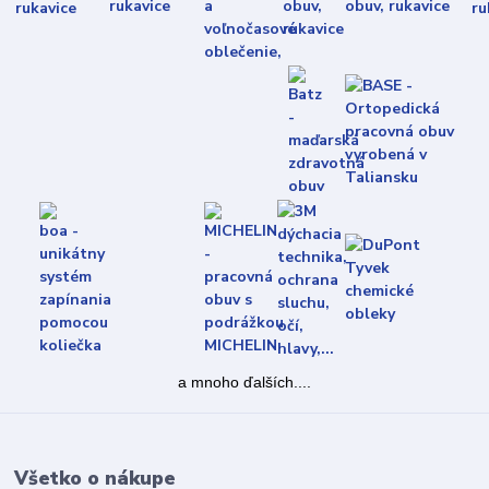
a mnoho ďalších....
Všetko o nákupe