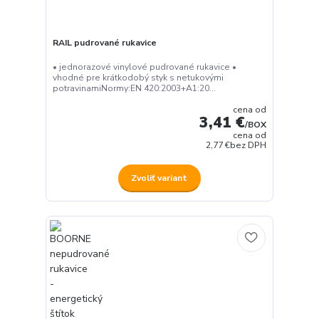
RAIL pudrované rukavice
• jednorazové vinylové pudrované rukavice •
vhodné pre krátkodobý styk s netukovými
potravinamiNormy:EN 420:2003+A1:20...
cena od
3,41 €
/
BOX
cena od
2,77 €
bez DPH
Zvoliť variant