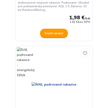
Jednorazové vinylové rukavice. Pudrované. Vhodné
pre potravinársky priemysel. AQL 1.5. Balenie: 10
ks.VlastnostiBiolog...
1,98 €
/
bal
1,61 €
bez DPH
Zvoliť variant