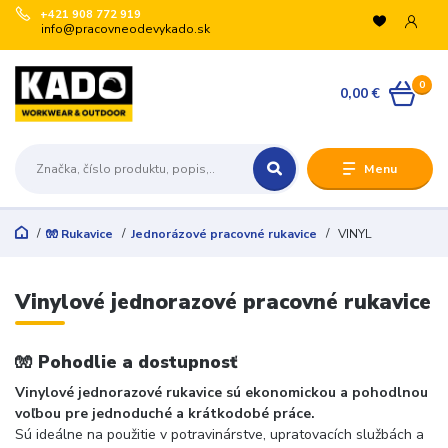
+421 908 772 919
info@pracovneodevykado.sk
0
0,00 €
Menu
🧤 Rukavice
Jednorázové pracovné rukavice
VINYL
Vinylové jednorazové pracovné rukavice
🧤
Pohodlie a dostupnosť
Vinylové jednorazové rukavice sú ekonomickou a pohodlnou
voľbou pre jednoduché a krátkodobé práce.
Sú ideálne na použitie v potravinárstve, upratovacích službách a