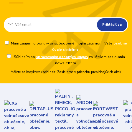
Prihlásiť sa
Mám záujem o ponuky prispôsobené mojím záujmom. Vaše
osobné
údaje chránime
.
Súhlasím so
spracovaním osobných údajov
za účelom zasielania
newslettera.
Môžete sa kedykoľvek odhlásiť. Zasielame v priebehu prebiehajúcich akcií