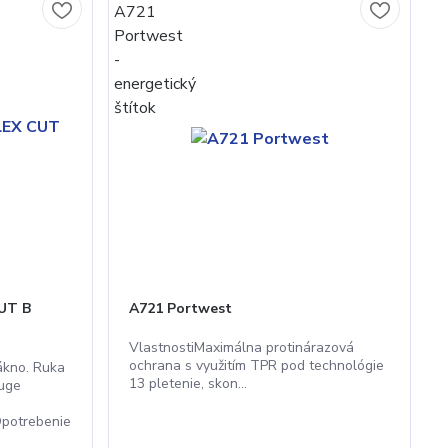
UT B
A721 Portwest
VlastnostiMaximálna protinárazová
ochrana s využitím TPR pod technológie
ákno. Ruka
13 pletenie, skon...
uge
Opotrebenie