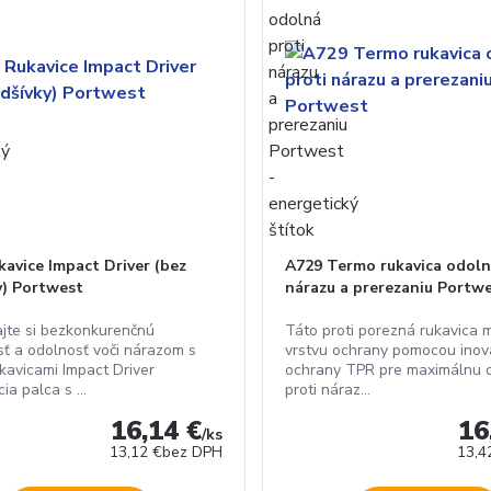
avice Impact Driver (bez
A729 Termo rukavica odoln
y) Portwest
nárazu a prerezaniu Portw
jte si bezkonkurenčnú
Táto proti porezná rukavica 
osť a odolnosť voči nárazom s
vrstvu ochrany pomocou inova
ukavicami Impact Driver
ochrany TPR pre maximálnu 
ia palca s ...
proti náraz...
16,14 €
16
/
ks
13,12 €
bez DPH
13,4