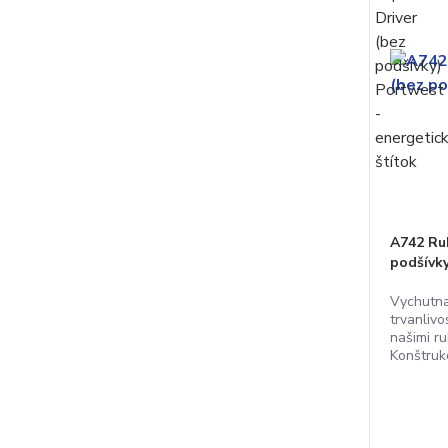
A742 Ruk
podšívk
Vychutna
trvanliv
našimi r
Konštrukc