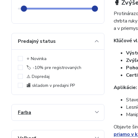
🥊 Zvýše
Protinárazo
chrbta ruky
a v priemy
Kľúčové vl
Predajný status
Výst
⭐️ Novinka
Zvýš
Poho
🏷️ -10% pre registrovaných
Certi
⚠️ Dopredaj
🏬 skladom v predajni PP
Aplikácie:
Stave
Lesní
Farba
Manip
Objavte ši
priamo v 