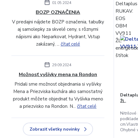
01.05.2024
BOZP OZNAČENIA
V predajni nájdete BOZP označenia, tabuľky
aj samolepky za skvelé ceny, s rôznymi
nápismi ako Neparkovať, Hydrant, Vstup
zakázaný, ...
čítať celé
29.09.2024
Možnosť vyšívky mena na Rondon
Pridali sme možnosť objednania si vyšívky
Mena a Priezviska kuchára ako samostatný
Deltapl
produkt môžete objednať tu Vyšívka meno
ŽL.
a priezvisko na Rondon. N...
čítať celé
Nitrilov
podklade
cm.Vlast
Zobraziť všetky novinky
Ohybné v