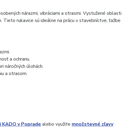
ôsobených nárazmi, vibráciami a otrasmi. Vystužené oblasti
. Tieto rukavice sú ideálne na prácu v stavebníctve, ťažbe
azmi.
nosť a ochranu.
pri náročných úlohách.
iu a otrasom.
ni KADO v Poprade
alebo využite
množstevné zľavy