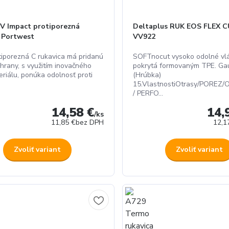
V Impact protiporezná
Deltaplus RUK EOS FLEX 
a Portwest
VV922
tiporezná C rukavica má pridanú
SOFTnocut vysoko odolné vl
chrany, s využitím inovačného
pokrytá formovaným TPE. Ga
riálu, ponúka odolnosť proti
(Hrúbka)
15.VlastnostiOtrasy/POREZ/
/ PERFO...
14,58 €
14,
/
ks
11,85 €
bez DPH
12,1
Zvoliť variant
Zvoliť variant