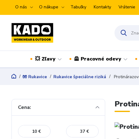
O nás
O nákupe
Tabuľky
Kontakty
Vrátenie
💥 Zľavy
🦺 Pracovné odevy
🧤 Rukavice
Rukavice špeciálne riziká
Protinárazov
Protin
Cena:
€
€