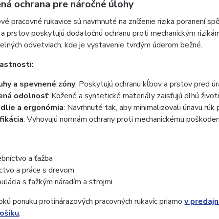
ná ochrana pre náročné úlohy
vé pracovné rukavice sú navrhnuté na zníženie rizika poranení sp
 a prstov poskytujú dodatočnú ochranu proti mechanickým rizikám
selných odvetviach, kde je vystavenie tvrdým úderom bežné.
astnosti:
uhy a spevnené zóny
: Poskytujú ochranu kĺbov a prstov pred úr
ená odolnosť
: Kožené a syntetické materiály zaisťujú dlhú život
dlie a ergonómia
: Navrhnuté tak, aby minimalizovali únavu rúk 
fikácia
: Vyhovujú normám ochrany proti mechanickému poškoden
bníctvo a ťažba
ctvo a práce s drevom
ulácia s ťažkým náradím a strojmi
rokú ponuku protinárazových pracovných rukavíc priamo
v predaj
košíku
.