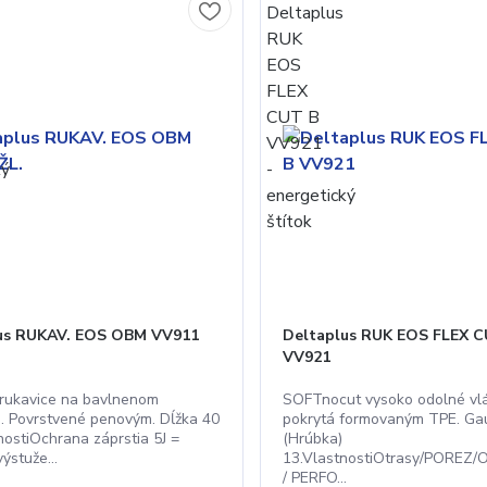
us RUKAV. EOS OBM VV911
Deltaplus RUK EOS FLEX C
VV921
é rukavice na bavlnenom
SOFTnocut vysoko odolné vl
. Povrstvené penovým. Dĺžka 40
pokrytá formovaným TPE. Ga
nostiOchrana záprstia 5J =
(Hrúbka)
ýstuže...
13.VlastnostiOtrasy/POREZ/
/ PERFO...