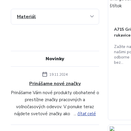
Materiál
A715 Gri
rukavic
Zažite n
našimi po
odborne 
Novinky
bez...
19.11.2024
Prinášame nové značky
Prinášame Vám nové produkty obohatené o
prestížne značky pracovných a
voľnočasových odevov. V ponuke teraz
nájdete svetové značky ako ...
čítať celé