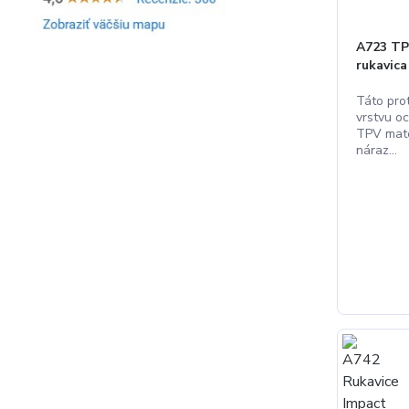
A723 TP
rukavic
Táto pro
vrstvu o
TPV mate
náraz...