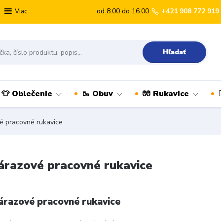
od 8.00 do 16.00
+421 908 772 919
Viac
Hľadať
👕 Oblečenie
🥾 Obuv
🧤 Rukavice
é pracovné rukavice
árazové pracovné rukavice