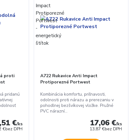
á proti
A722 Rukavice Anti Impact
est
Protiporezné Portwest
má pridanú
Kombinácia komfortu, priľnavosti,
tívnej
odolnosti proti nárazu a prerezaniu v
odolnosť
pohodlnej bezšvíkovej vložke. Pružné
PVC nárazní...
,51 €
17,06 €
/
ks
/
ks
2 €
bez DPH
13,87 €
bez DPH