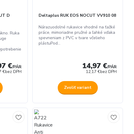
CUT D
Deltaplus RUK EOS NOCUT VV910 08
Nárazuodolné rukavice vhodné na ťažké
práce, mimoriadne pružné a ľahké vďaka
ákno. Ruka
spevneniam z PVC v tvare včelieho
uge
plástuPod...
Opotrebenie
97 €
14,97 €
/
PÁR
/
PÁR
7 €
bez DPH
12,17 €
bez DPH
Zvoliť variant