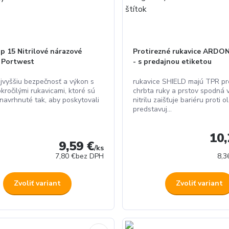
p 15 Nitrilové nárazové
Protirezné rukavice ARD
e Portwest
- s predajnou etiketou
ajvyššiu bezpečnosť a výkon s
rukavice SHIELD majú TPR pr
kročilými rukavicami, ktoré sú
chrbta ruky a prstov spodná 
navrhnuté tak, aby poskytovali
nitrilu zaišťuje bariéru proti o
predstavuj...
10,
9,59 €
/
ks
7,80 €
bez DPH
8,3
Zvoliť variant
Zvoliť variant