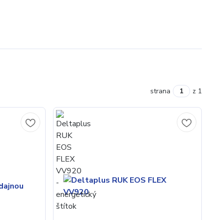
strana
z 1