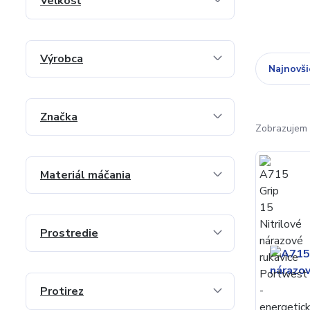
Veľkosť
Výrobca
Najnovši
Značka
Zobrazujem 
Materiál máčania
Prostredie
Protirez