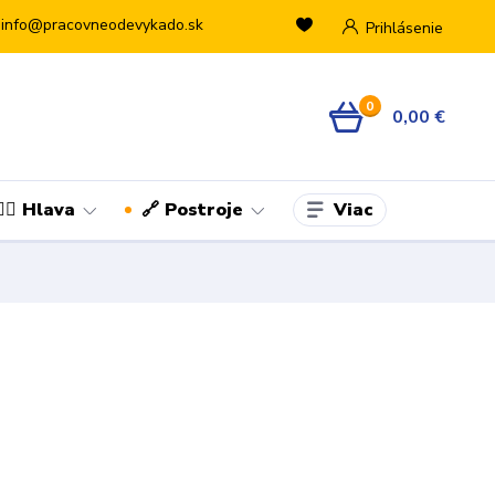
info@pracovneodevykado.sk
Prihlásenie
0
0,00 €
Viac
👷‍♂️ Hlava
🔗 Postroje