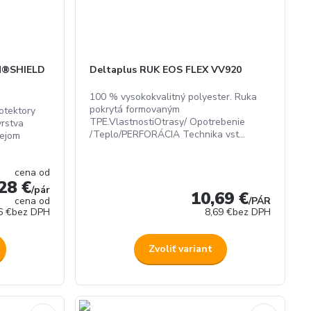
ON®SHIELD
Deltaplus RUK EOS FLEX VV920
100 % vysokokvalitný polyester. Ruka
pokrytá formovaným
otektory
TPE.VlastnostiOtrasy/ Opotrebenie
vrstva
/Teplo/PERFORÁCIA Technika vst...
lejom
cena od
28 €
/
pár
10,69 €
cena od
/
PÁR
6 €
bez DPH
8,69 €
bez DPH
Zvoliť variant