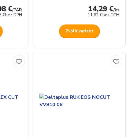
08 €
14,29 €
/
PÁR
/
ks
5 €
bez DPH
11,62 €
bez DPH
Zvoliť variant