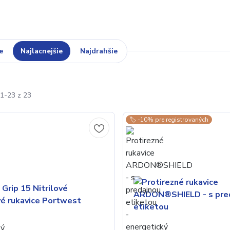
e
Najlacnejšie
Najdrahšie
1-23 z 23
🏷️ -10% pre registrovaných