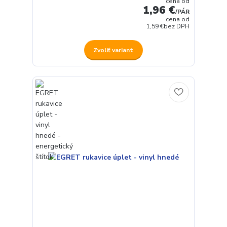
cena od
1,96 €
/
PÁR
cena od
1,59 €
bez DPH
Zvoliť variant