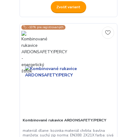
Zvoliť variant
🏷️ -10% pre registrovaných
Kombinované rukavice ARDONSAFETY/PERCY
materiál dlane: kozinka materiál chrbta: bavlna
manžeta: suchý zip norma: EN388: 2X21X farba: sivá