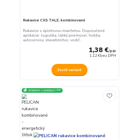
Rukavice CXS TALE, kombinované
Rukavice s úpletovou manžetou. Doporučené
aplikácie: logistika, ľahký priemysel, hobby,
autoservisy, stavebníctvo, vodič...
1,38 €
/
pár
1,12 €
bez DPH
Zvoliť variant
🏬 skladom v predajni PP