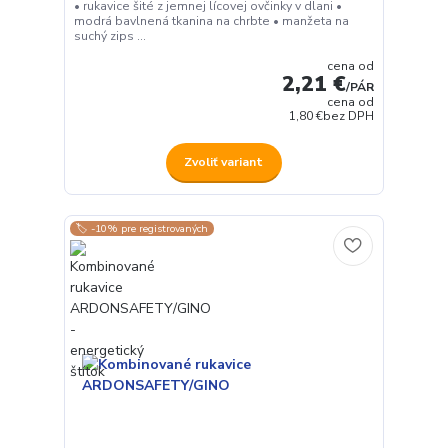
• rukavice šité z jemnej lícovej ovčinky v dlani •
modrá bavlnená tkanina na chrbte • manžeta na
suchý zips ...
cena od
2,21 €
/
PÁR
cena od
1,80 €
bez DPH
Zvoliť variant
🏷️ -10% pre registrovaných