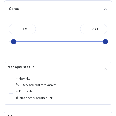
Cena:
€
€
Predajný status
⭐️ Novinka
🏷️ -10% pre registrovaných
⚠️ Dopredaj
🏬 skladom v predajni PP