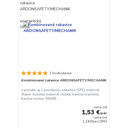
1 hodnotenie
Kombinované rukavice ARDONSAFETY/MECHANIK
v ponuke aj s predajnou etiketou (SPE) materiál
dlane: kozinka materiál chrbta: bavlna manžeta:
bavlna norma: EN388: ...
cena od
1,53 €
/
pár
cena od
1,24 €
bez DPH