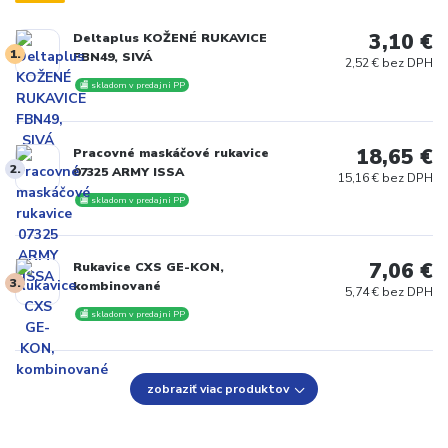
3,10 €
Deltaplus KOŽENÉ RUKAVICE
1.
FBN49, SIVÁ
2,52 € bez DPH
🏬 skladom v predajni PP
18,65 €
Pracovné maskáčové rukavice
2.
07325 ARMY ISSA
15,16 € bez DPH
🏬 skladom v predajni PP
7,06 €
Rukavice CXS GE-KON,
3.
kombinované
5,74 € bez DPH
🏬 skladom v predajni PP
zobraziť viac produktov