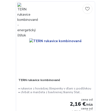
TERN rukavice kombinované
• rukavice z hovädzej štiepenky v dlani s podšívkou
• chrbát a manžeta z bavlnenej tkaniny Stat...
cena od
2,16 €
/
PÁR
cena od