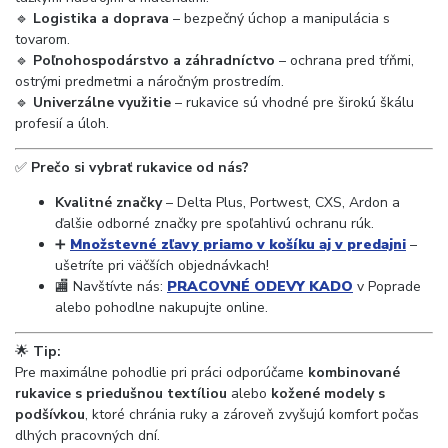
🔹
Logistika a doprava
– bezpečný úchop a manipulácia s
tovarom.
🔹
Poľnohospodárstvo a záhradníctvo
– ochrana pred tŕňmi,
ostrými predmetmi a náročným prostredím.
🔹
Univerzálne využitie
– rukavice sú vhodné pre širokú škálu
profesií a úloh.
✅
Prečo si vybrať rukavice od nás?
Kvalitné značky
– Delta Plus, Portwest, CXS, Ardon a
ďalšie odborné značky pre spoľahlivú ochranu rúk.
➕
Množstevné zľavy priamo v košíku aj v predajni
–
ušetríte pri väčších objednávkach!
🏬 Navštívte nás:
PRACOVNÉ ODEVY KADO
v Poprade
alebo pohodlne nakupujte online.
🌟
Tip:
Pre maximálne pohodlie pri práci odporúčame
kombinované
rukavice s priedušnou textíliou
alebo
kožené modely s
podšívkou
, ktoré chránia ruky a zároveň zvyšujú komfort počas
dlhých pracovných dní.