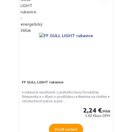
FF GULL LIGHT rukavice
• rukavice vyrobené z jedného kusu hovädzej
štiepenky • v dlani s podšívkou • tkanina na chrbte •
celokožené palce a pre...
2,24 €
/
PÁR
1,82 €
bez DPH
Zvoliť variant