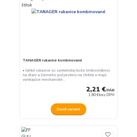
TANAGER rukavice kombinované
• ľahké rukavice zo syntetickej kože (mikrovlákno)
na dlani a čierneho polyesteru na chrbte • majú
vynikajúce mechanické...
2,21 €
/
PÁR
1,80 €
bez DPH
Zvoliť variant