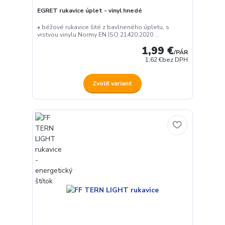
EGRET rukavice úplet - vinyl hnedé
• béžové rukavice šité z bavlneného úpletu, s
vrstvou vinylu Normy EN ISO 21420:2020 ...
1,99 €
/
PÁR
1,62 €
bez DPH
Zvoliť variant