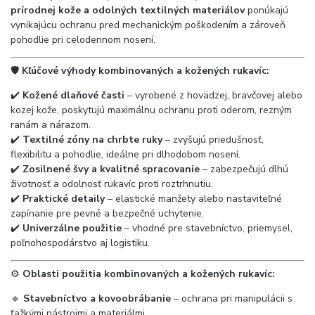
prírodnej kože a odolných textilných materiálov
ponúkajú
vynikajúcu ochranu pred mechanickým poškodením a zároveň
pohodlie pri celodennom nosení.
🛡️
Kľúčové výhody kombinovaných a kožených rukavíc:
✔️
Kožené dlaňové časti
– vyrobené z hovädzej, bravčovej alebo
kozej kože, poskytujú maximálnu ochranu proti oderom, rezným
ranám a nárazom.
✔️
Textilné zóny na chrbte ruky
– zvyšujú priedušnosť,
flexibilitu a pohodlie, ideálne pri dlhodobom nosení.
✔️
Zosilnené švy a kvalitné spracovanie
– zabezpečujú dlhú
životnosť a odolnosť rukavíc proti roztrhnutiu.
✔️
Praktické detaily
– elastické manžety alebo nastaviteľné
zapínanie pre pevné a bezpečné uchytenie.
✔️
Univerzálne použitie
– vhodné pre stavebníctvo, priemysel,
poľnohospodárstvo aj logistiku.
⚙️
Oblasti použitia kombinovaných a kožených rukavíc:
🔹
Stavebníctvo a kovoobrábanie
– ochrana pri manipulácii s
ťažkými nástrojmi a materiálmi.