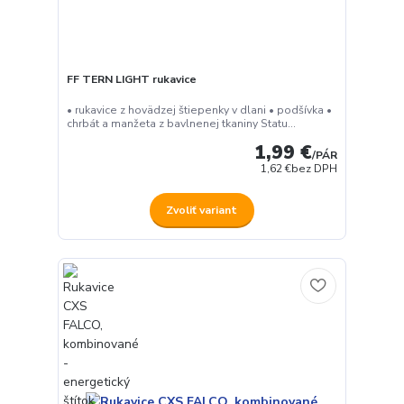
FF TERN LIGHT rukavice
• rukavice z hovädzej štiepenky v dlani • podšívka •
chrbát a manžeta z bavlnenej tkaniny Statu...
1,99 €
/
PÁR
1,62 €
bez DPH
Zvoliť variant