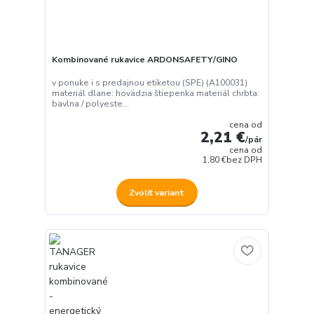
Kombinované rukavice ARDONSAFETY/GINO
v ponuke i s predajnou etiketou (SPE) (A100031)
materiál dlane: hovädzia štiepenka materiál chrbta:
bavlna / polyeste...
cena od
2,21 €
/
pár
cena od
1,80 €
bez DPH
Zvoliť variant