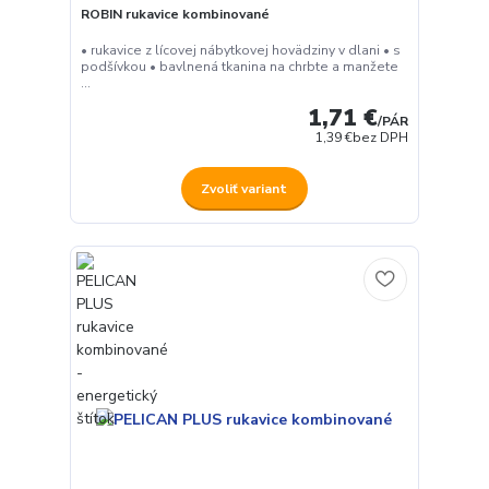
ROBIN rukavice kombinované
• rukavice z lícovej nábytkovej hovädziny v dlani • s
podšívkou • bavlnená tkanina na chrbte a manžete
...
1,71 €
/
PÁR
1,39 €
bez DPH
Zvoliť variant