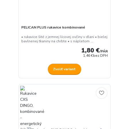
PELICAN PLUS rukavice kombinované
• rukavice šité z jemnej lícovej ovčiny v dlani • bielej
bavlnenej tkaniny na chrbte • s nápletom ...
1,80 €
/
PÁR
1,46 €
bez DPH
Zvoliť variant