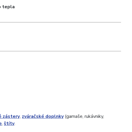
o tepla
é zástery
,
zváračské doplnky
(gamaše, rukávniky,
e
,
štíty
.