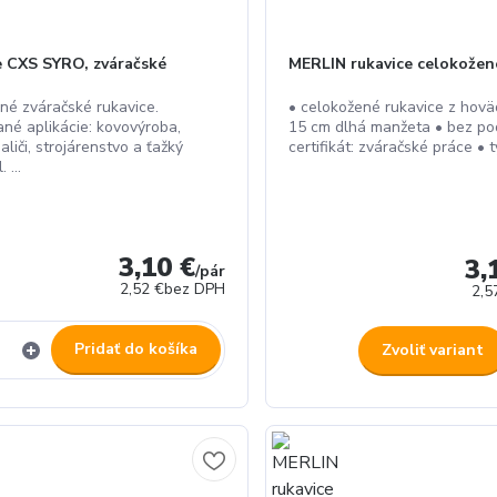
e CXS SYRO, zváračské
MERLIN rukavice celokožen
né zváračské rukavice.
• celokožené rukavice z hovä
né aplikácie: kovovýroba,
15 cm dlhá manžeta • bez po
paliči, strojárenstvo a ťažký
certifikát: zváračské práce • t
 ...
3,10 €
3,
/
pár
2,52 €
bez DPH
2,5
Pridať do košíka
Zvoliť variant