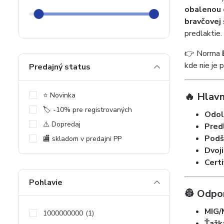
obalenou 
bravčovej
predlaktie.
👉 Norma
kde nie je 
Predajný status
🔥 Hlavn
⭐️ Novinka
🏷️ -10% pre registrovaných
Odol
⚠️ Dopredaj
Pred
Podší
🏬 skladom v predajni PP
Dvoji
Cert
Pohlavie
👷 Odpor
MIG/
1000000000
(1)
Ťažk