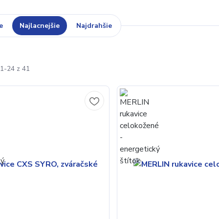
e
Najlacnejšie
Najdrahšie
1-24 z 41