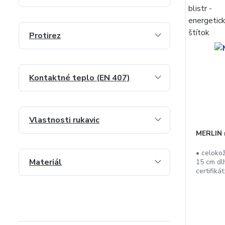
Protirez
Kontaktné teplo (EN 407)
Vlastnosti rukavic
MERLIN r
• celoko
Materiál
15 cm dl
certifiká