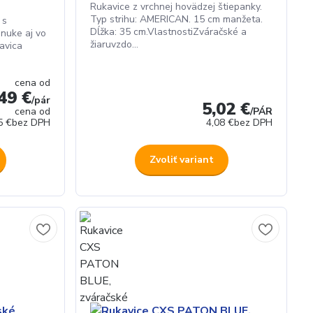
Rukavice z vrchnej hovädzej štiepanky.
Typ strihu: AMERICAN. 15 cm manžeta.
 s
Dĺžka: 35 cm.VlastnostiZváračské a
onuke aj vo
žiaruvzdo...
kavica
cena od
49 €
/
pár
5,02 €
cena od
/
PÁR
5 €
bez DPH
4,08 €
bez DPH
Zvoliť variant