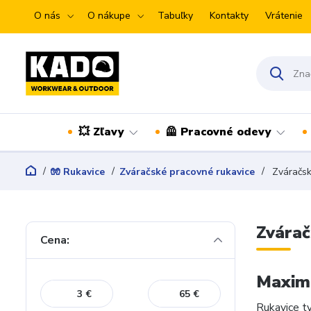
O nás
O nákupe
Tabuľky
Kontakty
Vrátenie
💥 Zľavy
🦺 Pracovné odevy
🧤 Rukavice
Zváračské pracovné rukavice
Zváračsk
Zvárač
Cena:
Maximá
€
€
Rukavice t