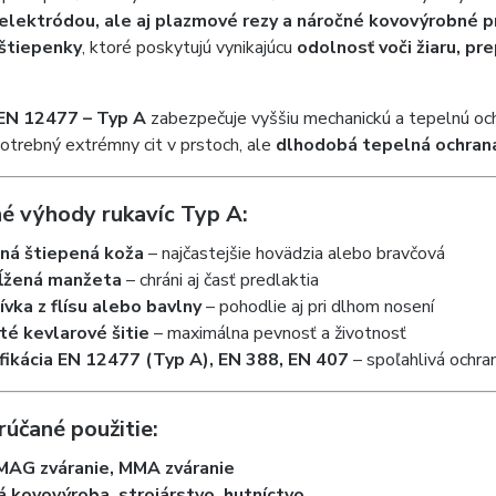
elektródou, ale aj plazmové rezy a náročné kovovýrobné p
 štiepenky
, ktoré poskytujú vynikajúcu
odolnosť voči žiaru, pr
EN 12477 – Typ A
zabezpečuje vyššiu mechanickú a tepelnú ochr
potrebný extrémny cit v prstoch, ale
dlhodobá tepelná ochran
é výhody rukavíc Typ A:
ná štiepená koža
– najčastejšie hovädzia alebo bravčová
ĺžená manžeta
– chráni aj časť predlaktia
vka z flísu alebo bavlny
– pohodlie aj pri dlhom nosení
té kevlarové šitie
– maximálna pevnosť a životnosť
ifikácia EN 12477 (Typ A), EN 388, EN 407
– spoľahlivá ochra
účané použitie:
MAG zváranie, MMA zváranie
á kovovýroba, strojárstvo, hutníctvo