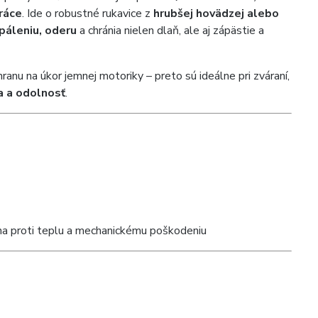
ráce
. Ide o robustné rukavice z
hrubšej hovädzej alebo
epáleniu, oderu
a chránia nielen dlaň, ale aj zápästie a
anu na úkor jemnej motoriky – preto sú ideálne pri zváraní,
a a odolnosť
.
na proti teplu a mechanickému poškodeniu