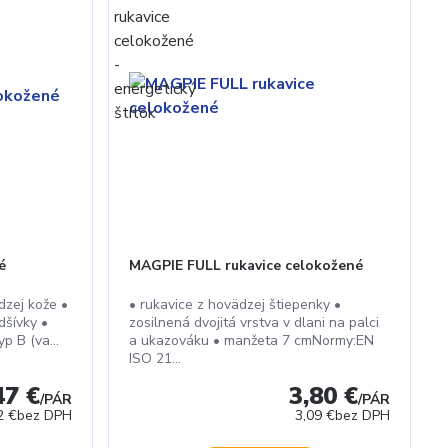
é
MAGPIE FULL rukavice celokožené
dzej kože •
• rukavice z hovädzej štiepenky •
dšívky •
zosilnená dvojitá vrstva v dlani na palci
yp B (va...
a ukazováku • manžeta 7 cmNormy:EN
ISO 21...
47 €
3,80 €
/
PÁR
/
PÁR
2 €
bez DPH
3,09 €
bez DPH