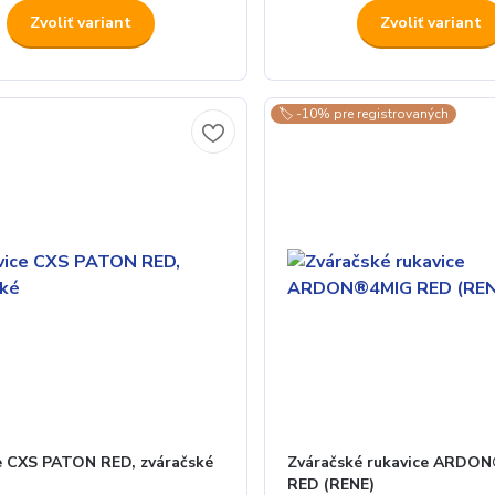
Zvoliť variant
Zvoliť variant
🏷️ -10% pre registrovaných
e CXS PATON RED, zváračské
Zváračské rukavice ARDO
RED (RENE)