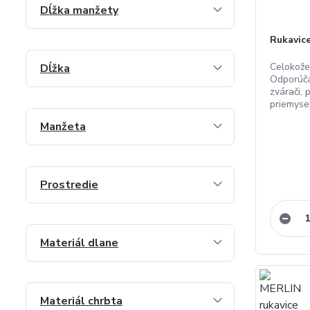
Dĺžka manžety
Rukavic
Celokože
Dĺžka
Odporúča
zvárači, 
priemysel.
Manžeta
Prostredie
Materiál dlane
Materiál chrbta