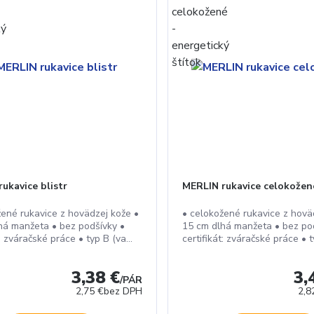
ukavice blistr
MERLIN rukavice celokožen
žené rukavice z hovädzej kože •
• celokožené rukavice z hovä
há manžeta • bez podšívky •
15 cm dlhá manžeta • bez po
t: zváračské práce • typ B (va...
certifikát: zváračské práce • t
3,38 €
3,
/
PÁR
2,75 €
bez DPH
2,8