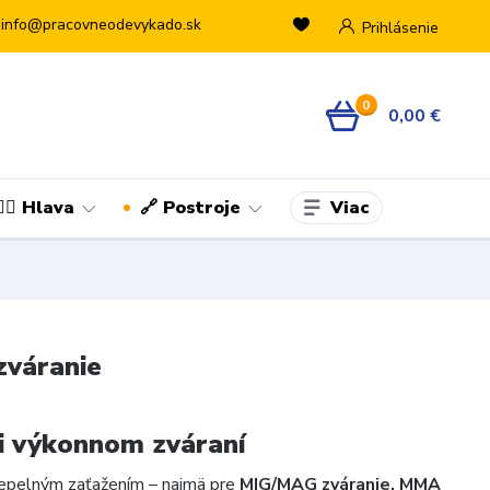
info@pracovneodevykado.sk
Prihlásenie
0
0,00 €
Viac
👷‍♂️ Hlava
🔗 Postroje
zváranie
i výkonnom zváraní
tepelným zaťažením – najmä pre
MIG/MAG zváranie, MMA