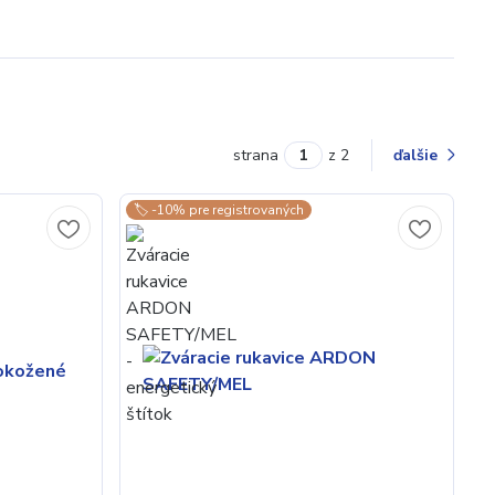
strana
z 2
ďalšie
🏷️ -10% pre registrovaných