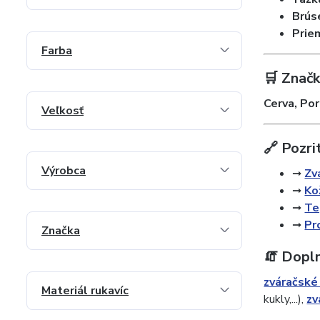
Brúse
Prie
Farba
🛒 Značk
Cerva, Po
Veľkosť
🔗 Pozri
Výrobca
➞
Zv
➞
Ko
➞
Te
➞
Pr
Značka
🧯 Dopln
zváračské
Materiál rukavíc
kukly,...),
zv