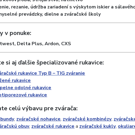
nie, rezanie, údržba zariadení s výskytom iskier a sálavéh
myselné prevádzky, dielne a zváračské školy
y v ponuke:
rtwest, Delta Plus, Ardon, CXS
te si aj ďalšie špecializované rukavice:
áračské rukavice Typ B – TIG zváranie
žené rukavice
pelne odolné rukavice
otiporezové rukavice
te celú výbavu pre zvárača:
 bundy
,
zváračské nohavice
,
zváračské kombinézy
,
zváračsk
áračskú obuv
,
zváračské rukavice
a
zváračské kukly
,
okuliar