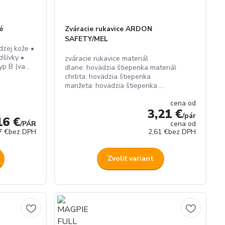
é
Zváracie rukavice ARDON
SAFETY/MEL
dzej kože •
dšívky •
zváracie rukavice materiál
yp B (va...
dlane: hovädzia štiepenka materiál
chrbta: hovädzia štiepenka
manžeta: hovädzia štiepenka ...
cena od
3,21 €
/
pár
16 €
/
PÁR
cena od
7 €
bez DPH
2,61 €
bez DPH
Zvoliť variant