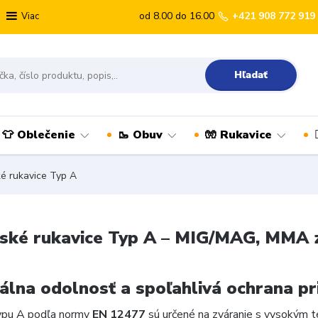
od 8.00 do 16.00
+421 908 772 919
Viac
Hľadať
👕 Oblečenie
🥾 Obuv
🧤 Rukavice
é rukavice Typ A
ské rukavice Typ A – MIG/MAG, MMA 
lna odolnosť a spoľahlivá ochrana pr
ypu A podľa normy
EN 12477
sú určené na zváranie s vysokým 