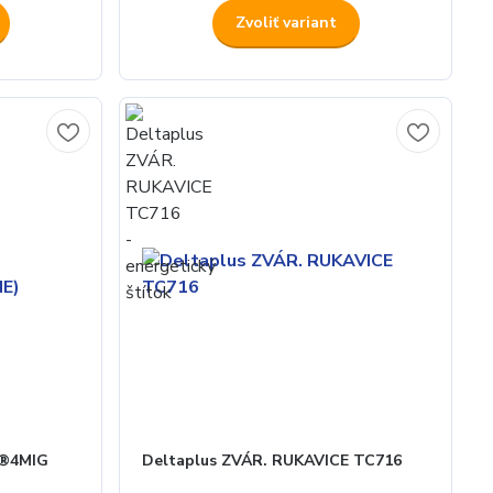
Zvoliť variant
N®4MIG
Deltaplus ZVÁR. RUKAVICE TC716