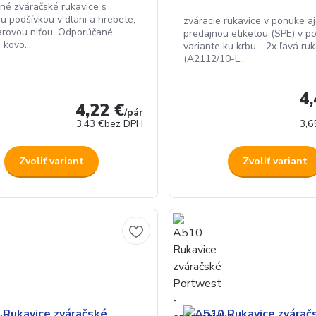
né zváračské rukavice s
u podšívkou v dlani a hrebete,
zváracie rukavice v ponuke aj
larovou niťou. Odporúčané
predajnou etiketou (SPE) v p
 kovo...
variante ku krbu - 2x ľavá ru
(A2112/10-L...
4,
4,22 €
/
pár
3,43 €
bez DPH
3,6
Zvoliť variant
Zvoliť variant