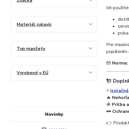
Značka
Ich použiti
distr
Materiál rukavíc
servi
práca
Pre maximá
Typ manžety
popálením 
🧤
Norma:
Vyrobené v EÚ
🔌 Doplnk
⚡
Izolačná
🔥
Nehorľ
🪖
Prilba 
🕶️
Ochran
Novinky
👉 Produkt