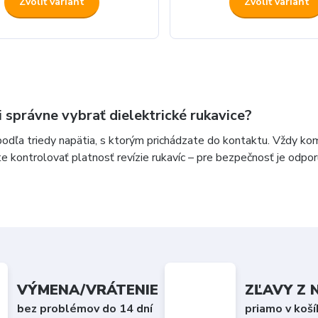
Zvoliť variant
Zvoliť variant
i správne vybrať dielektrické rukavice?
podľa triedy napätia, s ktorým prichádzate do kontaktu. Vždy ko
 kontrolovať platnosť revízie rukavíc – pre bezpečnosť je odporú
VÝMENA/VRÁTENIE
ZĽAVY Z
bez problémov do 14 dní
priamo v koš