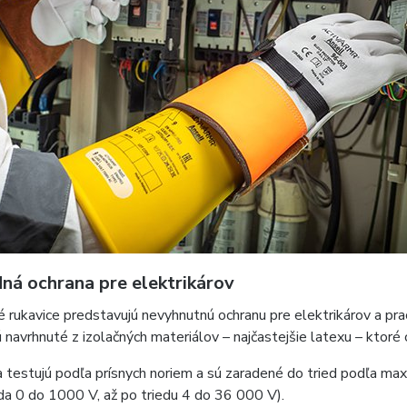
ná ochrana pre elektrikárov
é rukavice predstavujú nevyhnutnú ochranu pre elektrikárov a pra
 navrhnuté z izolačných materiálov – najčastejšie latexu – ktor
 testujú podľa prísnych noriem a sú zaradené do tried podľa ma
da 0 do 1000 V, až po triedu 4 do 36 000 V).