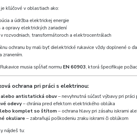
e je kľúčové v oblastiach ako:
ibúcia a údržba elektrickej energie
s a opravy elektrických zariadení
 v rozvodniach, transformátoroch a elektrocentrálach
lnu ochranu by mali byť dielektrické rukavice vždy doplnené o ď
a zranením.
Rukavice musia spĺňať normu
EN 60903
, ktorá špecifikuje požia
ová ochrana pri práci s elektrinou:
alebo antistatická obuv
– nevyhnutná súčasť výbavy pri práci
avé odevy
– chránia pred efektom elektrického oblúka
alebo komplet so štítom
– ochrana hlavy pri zásahu iskrami 
né okuliare
– zabraňujú poškodeniu zraku iskrami či oblúkom
y nájdeš tu: