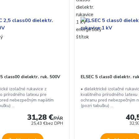
5 class00 dielektr. ruk. 500V
ELSEC 5 class0 dielektr. ru
rické izolačné rukavice z
• dielektrické izolačné rukavi
ho prírodného latexu pre
kvalitného prírodného latexu
 pred nebezpečným napätím
ochranu pred nebezpečným n
uľku) ...
(pozri tabuľku) ...
31,28 €
40,
/
PÁR
25,43 €
bez DPH
32,9