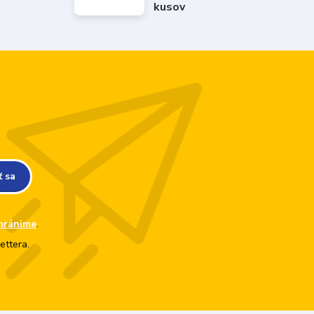
kusov
ť sa
hránime
.
ettera.