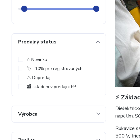
Predajný status
⭐️ Novinka
🏷️ -10% pre registrovaných
⚠️ Dopredaj
🏬 skladom v predajni PP
⚡ Základ
Dielektrick
Výrobca
napätím. Sú
Rukavice sa
500 V, trie