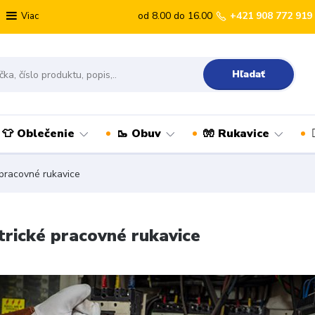
od 8.00 do 16.00
+421 908 772 919
Viac
Hľadať
👕 Oblečenie
🥾 Obuv
🧤 Rukavice
 pracovné rukavice
trické pracovné rukavice