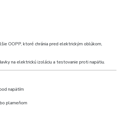
alšie OOPP, ktoré chránia pred elektrickým oblúkom,
davky na elektrickú izoláciu a testovanie proti napätiu.
 pod napätím
alebo plameňom