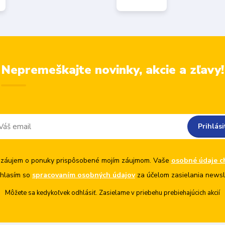
Nepremeškajte novinky, akcie a zľavy!
Prihlási
záujem o ponuky prispôsobené mojím záujmom. Vaše
osobné údaje c
hlasím so
spracovaním osobných údajov
za účelom zasielania newsl
Môžete sa kedykoľvek odhlásiť. Zasielame v priebehu prebiehajúcich akcií