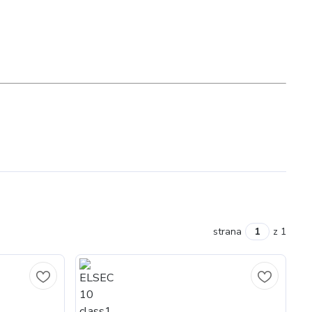
strana
z 1