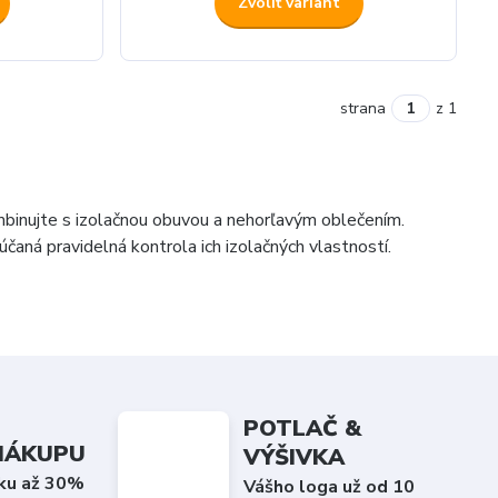
Zvoliť variant
strana
z 1
mbinujte s izolačnou obuvou a nehorľavým oblečením.
čaná pravidelná kontrola ich izolačných vlastností.
POTLAČ &
 NÁKUPU
VÝŠIVKA
íku až 30%
Vášho loga už od 10