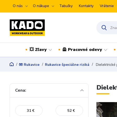
O nás
O nákupe
Tabuľky
Kontakty
Vrátenie
💥 Zľavy
🦺 Pracovné odevy
🧤 Rukavice
Rukavice špeciálne riziká
Dielektrické
Dielek
Cena:
€
€