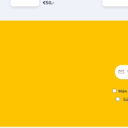
€50,-
Mám 
Sú