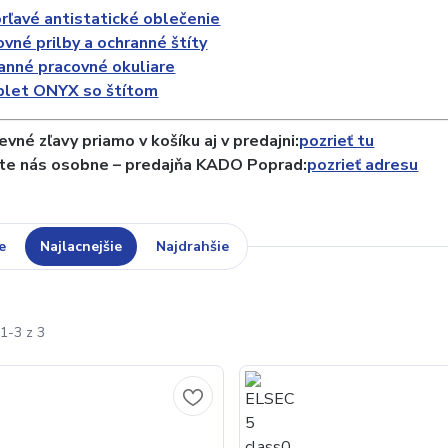
rľavé antistatické oblečenie
vné prilby a ochranné štíty
anné pracovné okuliare
let ONYX so štítom
vné zľavy priamo v košíku aj v predajni:
pozrieť tu
te nás osobne – predajňa KADO Poprad:
pozrieť adresu
e
Najlacnejšie
Najdrahšie
1-3 z 3