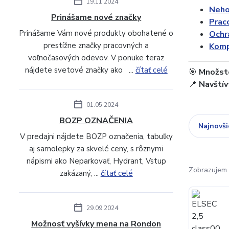
19.11.2024
Neho
Prinášame nové značky
Praco
Prinášame Vám nové produkty obohatené o
Ochr
prestížne značky pracovných a
Komp
voľnočasových odevov. V ponuke teraz
nájdete svetové značky ako ...
čítať celé
🎯
Množste
📍
Navštív
01.05.2024
BOZP OZNAČENIA
Najnovši
V predajni nájdete BOZP označenia, tabuľky
aj samolepky za skvelé ceny, s rôznymi
nápismi ako Neparkovať, Hydrant, Vstup
Zobrazujem 
zakázaný, ...
čítať celé
29.09.2024
Možnosť vyšívky mena na Rondon