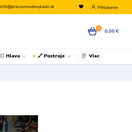
info@pracovneodevykado.sk
Prihlásenie
0
0,00 €
Viac
👷‍♂️ Hlava
🔗 Postroje