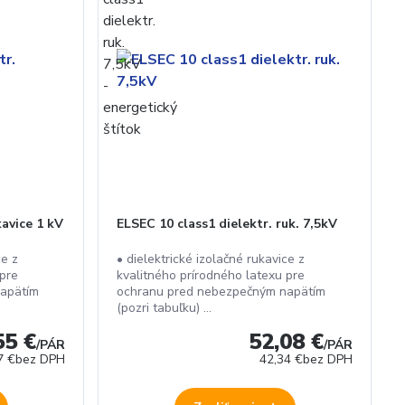
kavice 1 kV
ELSEC 10 class1 dielektr. ruk. 7,5kV
ce z
• dielektrické izolačné rukavice z
 pre
kvalitného prírodného latexu pre
apätím
ochranu pred nebezpečným napätím
(pozri tabuľku) ...
55 €
52,08 €
/
PÁR
/
PÁR
7 €
bez DPH
42,34 €
bez DPH