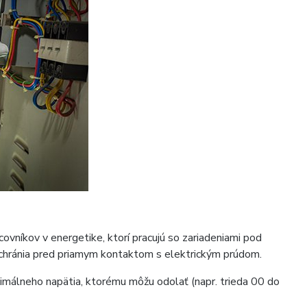
covníkov v energetike, ktorí pracujú so zariadeniami pod
é chránia pred priamym kontaktom s elektrickým prúdom.
ximálneho napätia, ktorému môžu odolať (napr. trieda 00 do