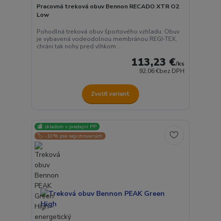
Pracovná treková obuv Bennon RECADO XTR O2
Low
Pohodlná treková obuv športového vzhľadu. Obuv
je vybavená vodeodolnou membránou REGI-TEX,
chráni tak nohy pred vlhkom ...
113,23 €
/
ks
92,06 €
bez DPH
Zvoliť variant
🏬 skladom v predajni PP
🏷️ -10% pre registrovaných