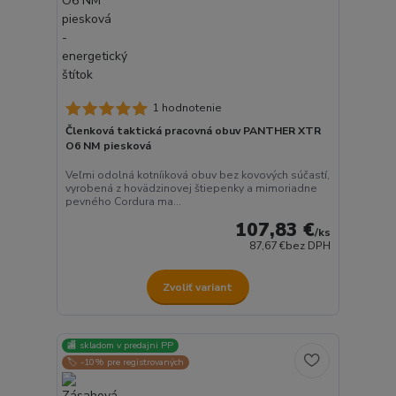
1 hodnotenie
Členková taktická pracovná obuv PANTHER XTR
O6 NM piesková
Veľmi odolná kotníiková obuv bez kovových súčastí,
vyrobená z hovädzinovej štiepenky a mimoriadne
pevného Cordura ma...
107,83 €
/
ks
87,67 €
bez DPH
Zvoliť variant
🏬 skladom v predajni PP
🏷️ -10% pre registrovaných