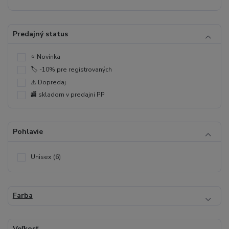
Predajný status
⭐️ Novinka
🏷️ -10% pre registrovaných
⚠️ Dopredaj
🏬 skladom v predajni PP
Pohlavie
Unisex
(6)
Farba
Veľkosť