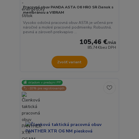
Pracovná obuv PANDA ASTA O6 HRO SR členok s
membránou a VIBRAM
Vysoko odolná pracovná obuv ASTA je určená pre
náročné a mokré pracovné podmienky. Robustná,
pevná a zároveň prekvapivo ...
105,46 €
/
PÁR
85,74 €
bez DPH
Zvoliť variant
🏬 skladom v predajni PP
🏷️ -10% pre registrovaných