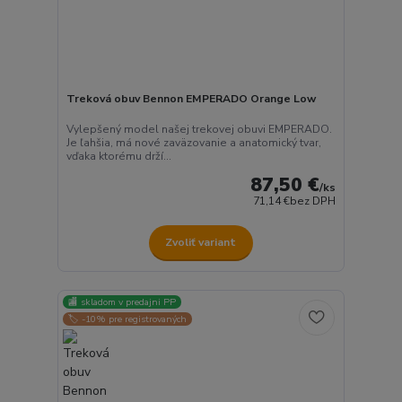
Treková obuv Bennon EMPERADO Orange Low
Vylepšený model našej trekovej obuvi EMPERADO.
Je ľahšia, má nové zaväzovanie a anatomický tvar,
vďaka ktorému drží...
87,50 €
/
ks
71,14 €
bez DPH
Zvoliť variant
🏬 skladom v predajni PP
🏷️ -10% pre registrovaných