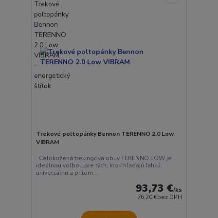
Trekové poltopánky Bennon TERENNO 2.0 Low
VIBRAM
Celokožená trekingová obuv TERENNO LOW je
ideálnou voľbou pre tých, ktorí hľadajú ľahkú,
univerzálnu a pritom ...
93,73 €
/
ks
76,20 €
bez DPH