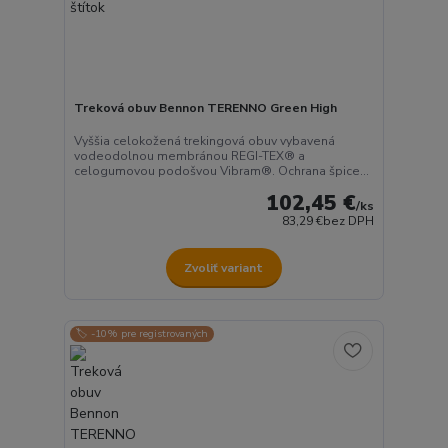
Treková obuv Bennon TERENNO Green High
Vyššia celokožená trekingová obuv vybavená
vodeodolnou membránou REGI-TEX® a
celogumovou podošvou Vibram®. Ochrana špice...
102,45 €
/
ks
83,29 €
bez DPH
Zvoliť variant
🏷️ -10% pre registrovaných