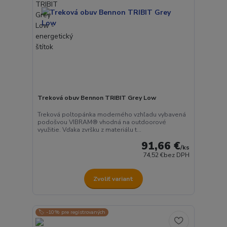
Treková obuv Bennon TRIBIT Grey Low
Treková poltopánka moderného vzhľadu vybavená
podošvou VIBRAM® vhodná na outdoorové
využitie. Vďaka zvršku z materiálu t...
91,66 €
/
ks
74,52 €
bez DPH
Zvoliť variant
🏷️ -10% pre registrovaných