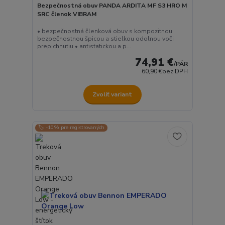
Bezpečnostná obuv PANDA ARDITA MF S3 HRO M
SRC členok VIBRAM
• bezpečnostná členková obuv s kompozitnou
bezpečnostnou špicou a stielkou odolnou voči
prepichnutiu • antistatickou a p...
74,91 €
/
PÁR
60,90 €
bez DPH
Zvoliť variant
🏷️ -10% pre registrovaných