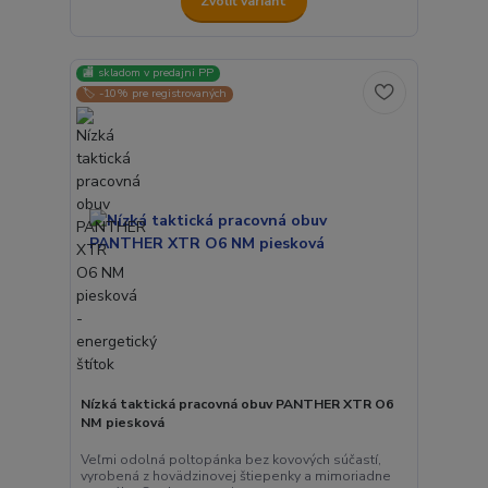
Zvoliť variant
🏬 skladom v predajni PP
🏷️ -10% pre registrovaných
Nízká taktická pracovná obuv PANTHER XTR O6
NM piesková
Veľmi odolná poltopánka bez kovových súčastí,
vyrobená z hovädzinovej štiepenky a mimoriadne