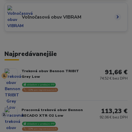
Voľnočasová obuv VIBRAM
Najpredávanejšie
91,66 €
Treková obuv Bennon TRIBIT
1.
Grey Low
74,52 € bez DPH
🏬 skladom v predajni PP
🏷️ -10% pre registrovaných
113,23 €
Pracovná treková obuv Bennon
2.
RECADO XTR O2 Low
92,06 € bez DPH
🏬 skladom v predajni PP
🏷️ -10% pre registrovaných