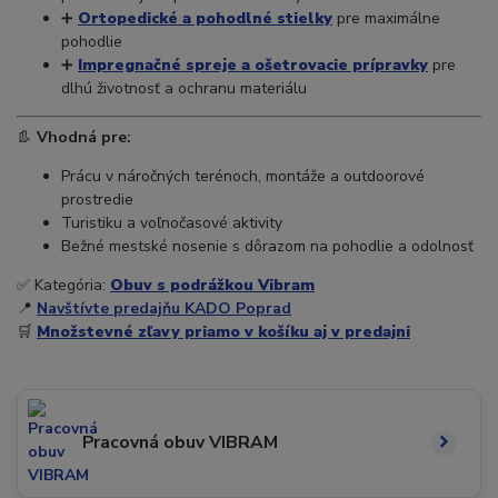
➕
Ortopedické a pohodlné stielky
pre maximálne
pohodlie
➕
Impregnačné spreje a ošetrovacie prípravky
pre
dlhú životnosť a ochranu materiálu
👢
Vhodná pre:
Prácu v náročných terénoch, montáže a outdoorové
prostredie
Turistiku a voľnočasové aktivity
Bežné mestské nosenie s dôrazom na pohodlie a odolnosť
✅ Kategória:
Obuv s podrážkou Vibram
📍
Navštívte predajňu KADO Poprad
🛒
Množstevné zľavy priamo v košíku aj v predajni
Pracovná obuv VIBRAM