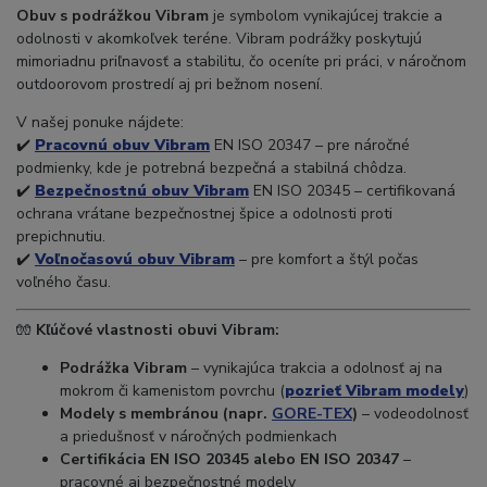
Obuv s podrážkou Vibram
je symbolom vynikajúcej trakcie a
odolnosti v akomkoľvek teréne. Vibram podrážky poskytujú
mimoriadnu priľnavosť a stabilitu, čo oceníte pri práci, v náročnom
outdoorovom prostredí aj pri bežnom nosení.
V našej ponuke nájdete:
✔️
Pracovnú obuv Vibram
EN ISO 20347 – pre náročné
podmienky, kde je potrebná bezpečná a stabilná chôdza.
✔️
Bezpečnostnú obuv Vibram
EN ISO 20345 – certifikovaná
ochrana vrátane bezpečnostnej špice a odolnosti proti
prepichnutiu.
✔️
Voľnočasovú obuv Vibram
– pre komfort a štýl počas
voľného času.
🧤
Kľúčové vlastnosti obuvi Vibram:
Podrážka Vibram
– vynikajúca trakcia a odolnosť aj na
mokrom či kamenistom povrchu (
pozrieť Vibram modely
)
Modely s membránou (napr.
GORE-TEX
)
– vodeodolnosť
a priedušnosť v náročných podmienkach
Certifikácia EN ISO 20345 alebo EN ISO 20347
–
pracovné aj bezpečnostné modely