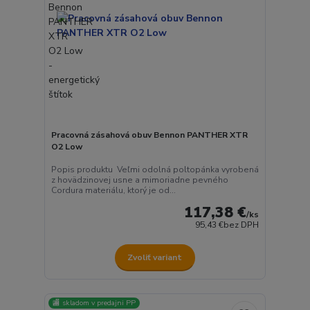
Pracovná zásahová obuv Bennon PANTHER XTR
O2 Low
Popis produktu Veľmi odolná poltopánka vyrobená
z hovädzinovej usne a mimoriadne pevného
Cordura materiálu, ktorý je od...
117,38 €
/
ks
95,43 €
bez DPH
Zvoliť variant
🏬 skladom v predajni PP