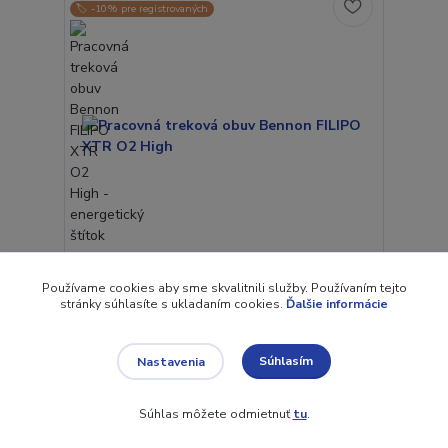
🏷️ -10% pre registrovaných
Používame cookies aby sme skvalitnili služby. Používaním tejto
Pracovná treková obuv Bennon FILIPO XTR O2
stránky súhlasíte s ukladaním cookies.
Ďalšie informácie
High
Pohodlná treková obuv s výbornou fixáciou v
oblasti členka. Obuv je vybavená vodeodolnou
Súhlasím
Nastavenia
membránou REGI-TEX, ktorá ch...
121,52 €
/
ks
Súhlas môžete odmietnuť
tu
.
98,80 €
bez DPH