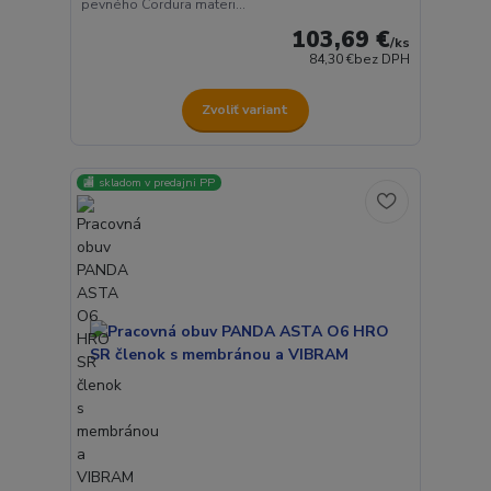
pevného Cordura materi...
103,69 €
/
ks
84,30 €
bez DPH
Zvoliť variant
🏬 skladom v predajni PP