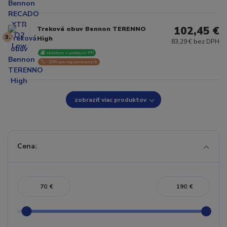
102,45 €
Treková obuv Bennon TERENNO
3.
High
83,29 € bez DPH
🏬 skladom v predajni PP
🏷️ -10% pre registrovaných
zobraziť viac produktov
Cena:
€
€