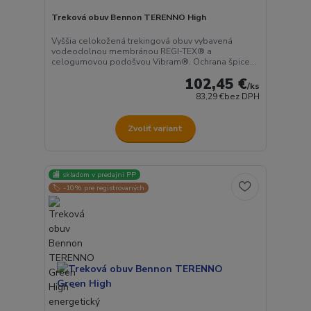
Treková obuv Bennon TERENNO High
Vyššia celokožená trekingová obuv vybavená
vodeodolnou membránou REGI-TEX® a
celogumovou podošvou Vibram®. Ochrana špice...
102,45 €
/
ks
83,29 €
bez DPH
Zvoliť variant
🏬 skladom v predajni PP
🏷️ -10% pre registrovaných