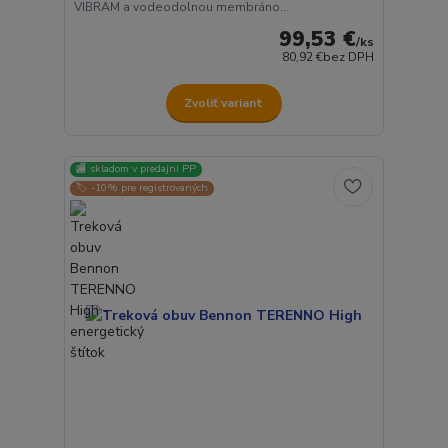
VIBRAM a vodeodolnou membráno...
99,53 €
/
ks
80,92 €
bez DPH
Zvoliť variant
🏬 skladom v predajni PP
🏷️ -10% pre registrovaných