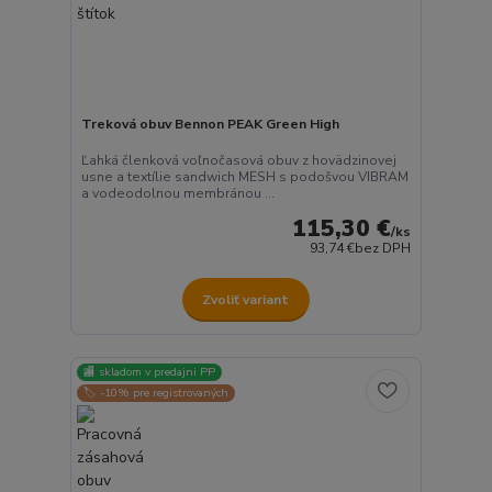
Treková obuv Bennon PEAK Green High
Ľahká členková voľnočasová obuv z hovädzinovej
usne a textílie sandwich MESH s podošvou VIBRAM
a vodeodolnou membránou ...
115,30 €
/
ks
93,74 €
bez DPH
Zvoliť variant
🏬 skladom v predajni PP
🏷️ -10% pre registrovaných