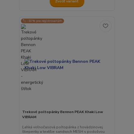
Zvoliť variant
🏷️ -10% pre registrovaných
Trekové poltopánky Bennon PEAK Khaki Low
VIBRAM
Ľahká voľnočasová poltopánka z hovädzinovej
štiepenky a textílie sandwich MESH s podošvou