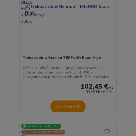
Treková obuv Bennon TERENNO Black High
Vyššia celokožená trekingová obuv vybavená
vodeodolnou membránou REGI-TEX® a
celogumovou podošvou Vibram®. Ochrana špice...
102,45 €
/
ks
83,29 €
bez DPH
Zvoliť variant
🏬 skladom v predajni PP
🏷️ -10% pre registrovaných