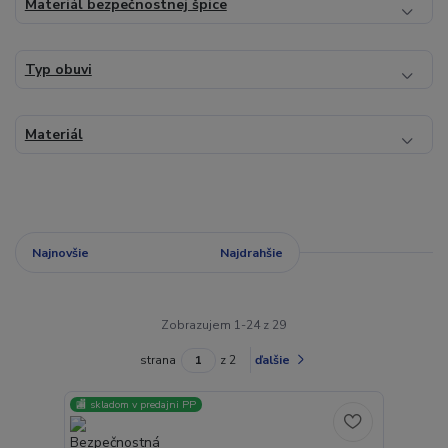
Materiál bezpečnostnej špice
Typ obuvi
Materiál
Najnovšie
Najlacnejšie
Najdrahšie
Zobrazujem 1-24 z 29
strana
z 2
ďalšie
🏬 skladom v predajni PP