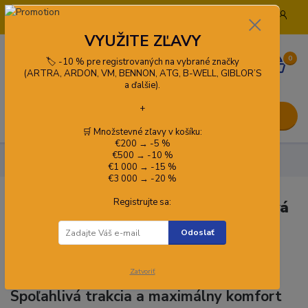
+421 908 772 919
info@pracovneodevykado.sk
VYUŽITE ZĽAVY
0
🏷️ -10 % pre registrovaných na vybrané značky
0,00 €
(ARTRA, ARDON, VM, BENNON, ATG, B-WELL, GIBLOR’S
a ďalšie).
+
Menu
🛒 Množstevné zľavy v košíku:
€200 → -5 %
€500 → -10 %
🥾 Obuv
Pracovná a treková obuv VIBRAM
€1 000 → -15 %
€3 000 → -20 %
Registrujte sa:
Pracovná, bezpečnostná a voľnočasová
obuv Vibram
Odoslať
Zatvoriť
Spoľahlivá trakcia a maximálny komfort