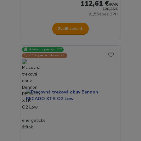
112,61 €
/
PÁR
128,36 €
91,55 €
bez DPH
Zvoliť variant
🏬 skladom v predajni PP
🏷️ -10% pre registrovaných