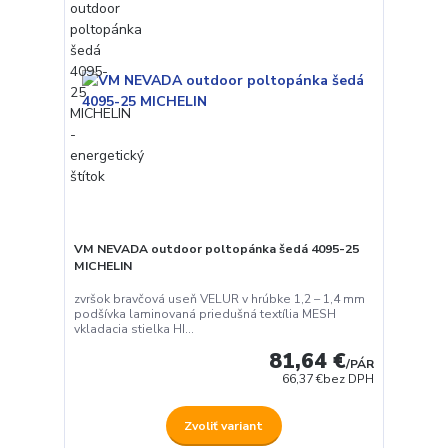
VM NEVADA outdoor poltopánka šedá 4095-25
MICHELIN
zvršok bravčová useň VELUR v hrúbke 1,2 – 1,4 mm
podšívka laminovaná priedušná textília MESH
vkladacia stielka HI...
81,64 €
/
PÁR
66,37 €
bez DPH
Zvoliť variant