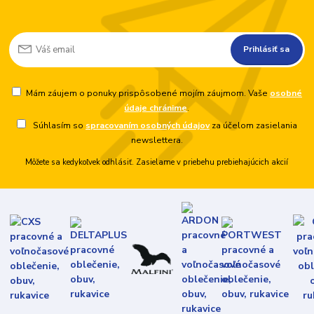
Prihlásiť sa
Mám záujem o ponuky prispôsobené mojím záujmom. Vaše
osobné
údaje chránime
.
Súhlasím so
spracovaním osobných údajov
za účelom zasielania
newslettera.
Môžete sa kedykoľvek odhlásiť. Zasielame v priebehu prebiehajúcich akcií