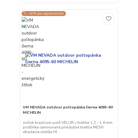
🏷️ -10% pre registrovaných
VM NEVADA outdoor poltopánka čierna 4095-60
MICHELIN
zvršok bravčová useň VELUR v hrúbke 1,2 – 1,4 mm
podšívka laminovaná priedušná textília MESH
vkladacia stielka HI...