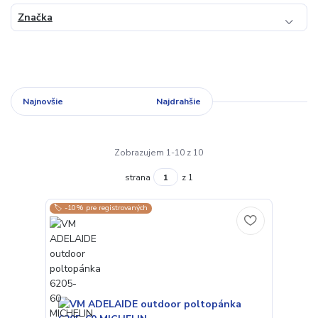
Značka
Najnovšie
Najlacnejšie
Najdrahšie
Zobrazujem 1-10 z 10
strana
z 1
🏷️ -10% pre registrovaných