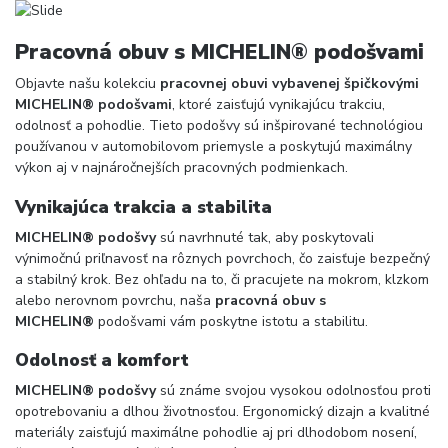
Pracovná obuv s MICHELIN® podošvami
Objavte našu kolekciu
pracovnej obuvi vybavenej špičkovými
MICHELIN® podošvami
, ktoré zaisťujú vynikajúcu trakciu,
odolnosť a pohodlie. Tieto podošvy sú inšpirované technológiou
používanou v automobilovom priemysle a poskytujú maximálny
výkon aj v najnáročnejších pracovných podmienkach.
Vynikajúca trakcia a stabilita
MICHELIN® podošvy
sú navrhnuté tak, aby poskytovali
výnimočnú priľnavosť na rôznych povrchoch, čo zaisťuje bezpečný
a stabilný krok. Bez ohľadu na to, či pracujete na mokrom, klzkom
alebo nerovnom povrchu, naša
pracovná obuv s
MICHELIN®
podošvami vám poskytne istotu a stabilitu.
Odolnosť a komfort
MICHELIN® podošvy
sú známe svojou vysokou odolnosťou proti
opotrebovaniu a dlhou životnosťou. Ergonomický dizajn a kvalitné
materiály zaisťujú maximálne pohodlie aj pri dlhodobom nosení,