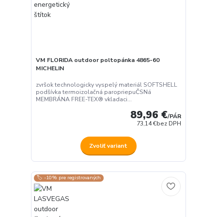
VM FLORIDA outdoor poltopánka 4865-60
MICHELIN
zvršok technologicky vyspelý materiál SOFTSHELL
podšívka termoizolačná paropriepuČSNá
MEMBRÁNA FREE-TEX® vkladaci...
89,96 €
/
PÁR
73,14 €
bez DPH
Zvoliť variant
🏷️ -10% pre registrovaných