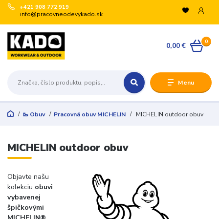
+421 908 772 919
info@pracovneodevykado.sk
0
0,00 €
Menu
🥾 Obuv
Pracovná obuv MICHELIN
MICHELIN outdoor obuv
MICHELIN outdoor obuv
Objavte našu
kolekciu
obuvi
vybavenej
špičkovými
MICHELIN®