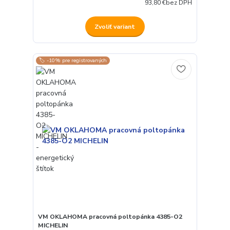
93,80 €
bez DPH
Zvoliť variant
🏷️ -10% pre registrovaných
VM OKLAHOMA pracovná poltopánka 4385-O2
MICHELIN