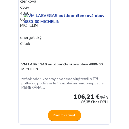
VM LASVEGAS outdoor členková obuv 4880-60
MICHELIN
zvršok oderuvzdorný a vodeodolný textil s TPU
potlačou podšívka termoizolačná paropriepustná
MEMBRÁNA ...
106,21 €
/
PÁR
86,35 €
bez DPH
Zvoliť variant