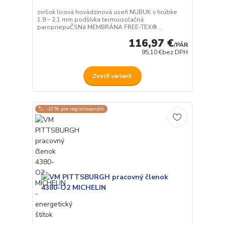
zvršok lícová hovädzinová useň NUBUK v hrúbke
1,9 – 2,1 mm podšívka termoizolačná
paropriepuČSNá MEMBRÁNA FREE-TEX®...
116,97 €
/
PÁR
95,10 €
bez DPH
Zvoliť variant
🏷️ -10% pre registrovaných