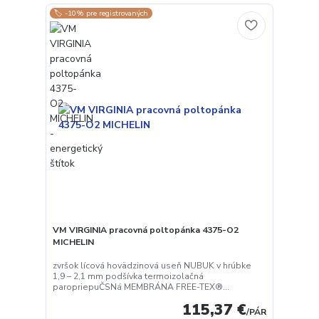
🏷️ -10% pre registrovaných
VM VIRGINIA pracovná poltopánka 4375-O2
MICHELIN
zvršok lícová hovädzinová useň NUBUK v hrúbke
1,9 – 2,1 mm podšívka termoizolačná
paropriepuČSNá MEMBRÁNA FREE-TEX®...
115,37 €
/
PÁR