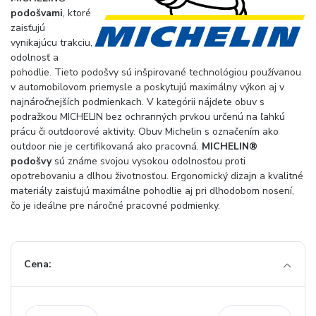
podošvami
, ktoré
zaisťujú
vynikajúcu trakciu,
odolnosť a
pohodlie. Tieto podošvy sú inšpirované technológiou používanou
v automobilovom priemysle a poskytujú maximálny výkon aj v
najnáročnejších podmienkach. V kategórii nájdete obuv s
podražkou MICHELIN bez ochranných prvkou určenú na ľahkú
prácu či outdoorové aktivity. Obuv Michelin s označením ako
outdoor nie je certifikovaná ako pracovná.
MICHELIN®
podošvy
sú známe svojou vysokou odolnosťou proti
opotrebovaniu a dlhou životnosťou. Ergonomický dizajn a kvalitné
materiály zaisťujú maximálne pohodlie aj pri dlhodobom nosení,
čo je ideálne pre náročné pracovné podmienky.
Cena: