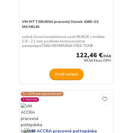
VM PITTSBURGH pracovný členok 4380-O2
MICHELIN
zvršok lícová hovädzinová useň NUBUK v hrúbke
1,9 – 2,1 mm podšívka termoizolačná
paropriepuČSNá MEMBRÁNA FREE-TEX®...
122,46 €
/
PÁR
99,56 €
bez DPH
Zvoliť variant
🏷️ -10% pre registrovaných
⭐️ Novinka