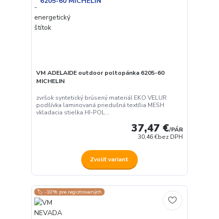
VM ADELAIDE outdoor poltopánka 6205-60
MICHELIN
zvršok syntetický brúsený materiál EKO VELUR
podšívka laminovaná priedušná textília MESH
vkladacia stielka HI-POL...
37,47 €
/
PÁR
30,46 €
bez DPH
Zvoliť variant
🏷️ -10% pre registrovaných