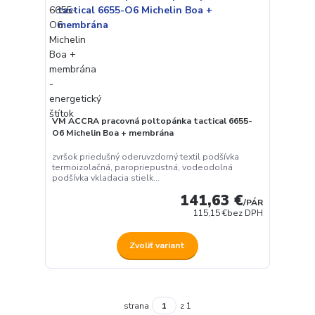
VM ACCRA pracovná poltopánka tactical 6655-
O6 Michelin Boa + membrána
zvršok priedušný oderuvzdorný textil podšívka
termoizolačná, paropriepustná, vodeodolná
podšívka vkladacia stielk...
141,63 €
/
PÁR
115,15 €
bez DPH
Zvoliť variant
strana
z 1