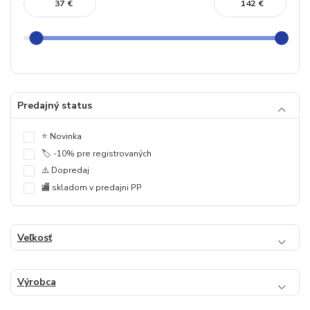
€
€
Predajný status
⭐️ Novinka
🏷️ -10% pre registrovaných
⚠️ Dopredaj
🏬 skladom v predajni PP
Veľkosť
Výrobca