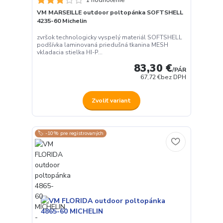
VM MARSEILLE outdoor poltopánka SOFTSHELL
4235-60 Michelin
zvršok technologicky vyspelý materiál SOFTSHELL
podšívka laminovaná priedušná tkanina MESH
vkladacia stielka HI-P...
83,30 €
/
PÁR
67,72 €
bez DPH
Zvoliť variant
🏷️ -10% pre registrovaných