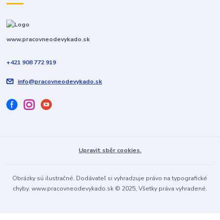
www.pracovneodevykado.sk
+421 908 772 919
info@pracovneodevykado.sk
Upravit sběr cookies.
Obrázky sú ilustračné. Dodávateľ si vyhradzuje právo na typografické
chyby. www.pracovneodevykado.sk © 2025, Všetky práva vyhradené.