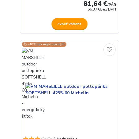
81,64 €
/
PÁR
66,37 €
bez DPH
Zvoliť variant
🏷️ -10% pre registrovaných
1 hodnotenie