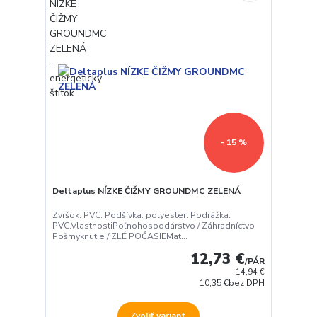
- 15 %
Deltaplus NÍZKE ČIŽMY GROUNDMC ZELENÁ
Zvršok: PVC. Podšívka: polyester. Podrážka:
PVC.VlastnostiPoľnohospodárstvo / Záhradníctvo
Pošmyknutie / ZLÉ POČASIEMat...
12,73 €
/
PÁR
14,94 €
10,35 €
bez DPH
Zvoliť variant