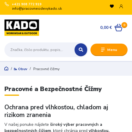
+421 908 772 919
info@pracovneodevykado.sk
0
0,00 €
Menu
🥾 Obuv
Pracovné čižmy
Pracovné a Bezpečnostné Čižmy
Ochrana pred vlhkosťou, chladom aj
rizikom zranenia
V našej ponuke nájdete
široký výber pracovných a
bezpečnostných čižiem
, ktoré chránia pred
vlhkosťou,