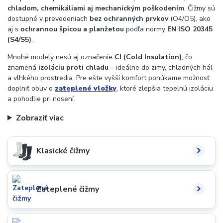
chladom, chemikáliami aj mechanickým poškodením
. Čižmy sú
dostupné v prevedeniach
bez ochranných prvkov
(O4/O5), ako
aj s
ochrannou špicou a planžetou
podľa normy
EN ISO 20345
(S4/S5)
.
Mnohé modely nesú aj označenie
CI (Cold Insulation)
, čo
znamená
izoláciu proti chladu
– ideálne do zimy, chladných hál
a vlhkého prostredia. Pre ešte vyšší komfort ponúkame možnosť
doplniť obuv o
zateplené vložky
, ktoré zlepšia tepelnú izoláciu
a pohodlie pri nosení.
Zobraziť viac
Klasické čižmy
Zateplené čižmy