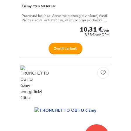
Čižmy CXS MERKUR
Pracovná holínka. Absorbcia energie v pätnej časti.
Protisklzová, antistatická, olejivzdorná podrážka. ...
10,31 €
/
pár
8,38 €
bez DPH
Zvoliť variant