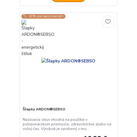
🏷️ -10% pre registrovaných
Šľapky ARDON®SEBSO
Nazúvacia obuv vhodná na použitie v
potravinárskom priemysle, zdravotníctve alebo na
voľný čas. Výrobok je vyrobený z mo...