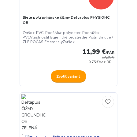
Biele potravinárske čižmy Deltaplus PHYSIOHC
OB
Zvršok: PVC. Podšívka: polyester. Podrážka:
PVCVlastnostiHygienické prostredie Pošmyknutie /
ZLÉ POČASIEMateriályZvršok:...
11,99 €
/
PÁR
17,29 €
9,75 €
bez DPH
Zvoliť variant