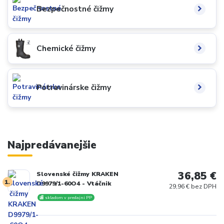
Bezpečnostné čižmy
Chemické čižmy
Potravinárske čižmy
Najpredávanejšie
36,85 €
Slovenské čižmy KRAKEN
1.
D9979/1-60O4 - Vtáčnik
29,96 € bez DPH
🏬 skladom v predajni PP