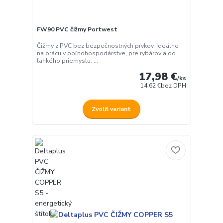
FW90 PVC čižmy Portwest
Čižmy z PVC bez bezpečnostných prvkov. Ideálne
na prácu v poľnohospodárstve, pre rybárov a do
ľahkého priemyslu. ...
17,98 €
/
ks
14,62 €
bez DPH
Zvoliť variant