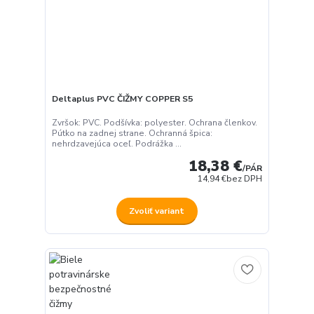
Deltaplus PVC ČIŽMY COPPER S5
Zvršok: PVC. Podšívka: polyester. Ochrana členkov.
Pútko na zadnej strane. Ochranná špica:
nehrdzavejúca oceľ. Podrážka ...
18,38 €
/
PÁR
14,94 €
bez DPH
Zvoliť variant