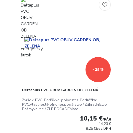
- 29 %
Deltaplus PVC OBUV GARDEN OB, ZELENÁ
Zvršok: PVC. Podšívka: polyester. Podrážka:
PVC.VlastnostiPoľnohospodárstvo / Záhradníctvo
Pošmyknutie / ZLÉ POČASIEMate...
10,15 €
/
PÁR
14,23 €
8,25 €
bez DPH