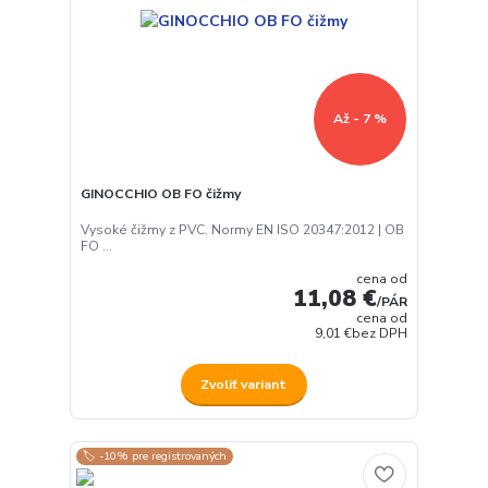
Až - 7 %
GINOCCHIO OB FO čižmy
Vysoké čižmy z PVC. Normy EN ISO 20347:2012 | OB
FO ...
cena od
11,08 €
/
PÁR
cena od
9,01 €
bez DPH
Zvoliť variant
🏷️ -10% pre registrovaných