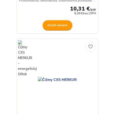
Protišmyková, antistatická, olejivzdorná podrážka. ...
10,31 €
/
pár
8,38 €
bez DPH
Zvoliť variant