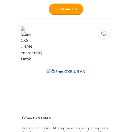
Zvoliť variant
Čižmy CXS URAN
Pracovná holínka. Absorpcia energie v pätnej časti.