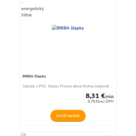
BIRBA šľapky
Galoše z PVC. Status Promo akcia Vrchný materiál ...
8,31 €
/
PÁR
6,76 €
bez DPH
Zvoliť variant