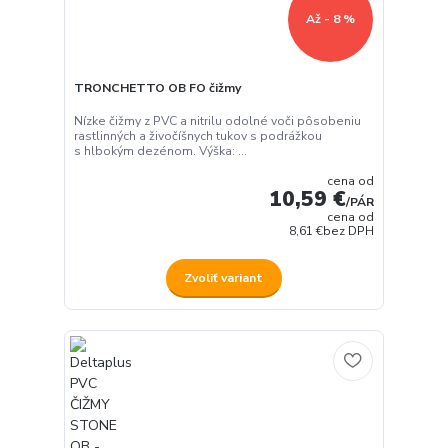
Až - 8 %
TRONCHETTO OB FO čižmy
Nízke čižmy z PVC a nitrilu odolné voči pôsobeniu
rastlinných a živočíšnych tukov s podrážkou
s hlbokým dezénom. Výška: ...
cena od
10,59 €
/
PÁR
cena od
8,61 €
bez DPH
Zvoliť variant