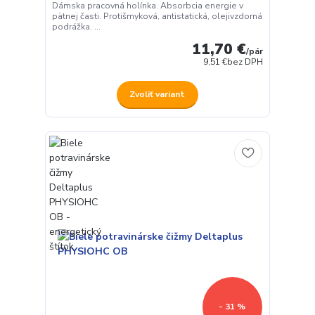
Dámska pracovná holínka. Absorbcia energie v
pätnej časti. Protišmyková, antistatická, olejivzdorná
podrážka. ...
11,70 €
/
pár
9,51 €
bez DPH
Zvoliť variant
- 31 %