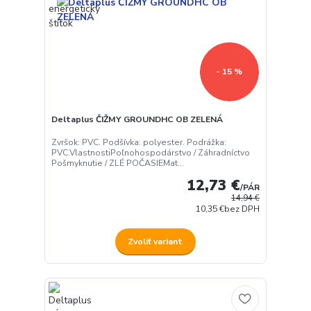
- 15 %
Deltaplus ČIŽMY GROUNDHC OB ZELENÁ
Zvršok: PVC. Podšívka: polyester. Podrážka:
PVC.VlastnostiPoľnohospodárstvo / Záhradníctvo
Pošmyknutie / ZLÉ POČASIEMat...
12,73 €
/
PÁR
14,94 €
10,35 €
bez DPH
Zvoliť variant