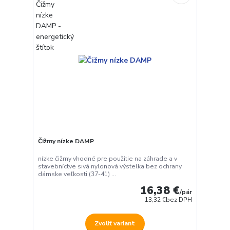
Čižmy nízke DAMP
nízke čižmy vhodné pre použitie na záhrade a v
stavebníctve sivá nylonová výstelka bez ochrany
dámske veľkosti (37-41) ...
16,38 €
/
pár
13,32 €
bez DPH
Zvoliť variant