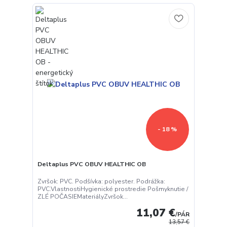
- 18 %
Deltaplus PVC OBUV HEALTHIC OB
Zvršok: PVC. Podšívka: polyester. Podrážka:
PVC.VlastnostiHygienické prostredie Pošmyknutie /
ZLÉ POČASIEMateriályZvršok...
11,07 €
/
PÁR
13,57 €