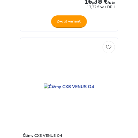
16,38 €
/
pár
13,32 €
bez DPH
Zvoliť variant
Čižmy CXS VENUS O4