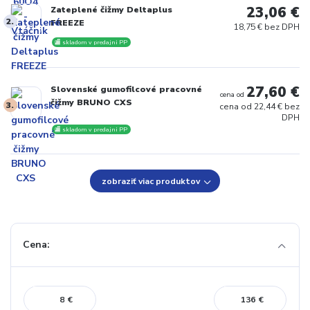
23,06 €
Zateplené čižmy Deltaplus
2.
FREEZE
18,75 € bez DPH
🏬 skladom v predajni PP
27,60 €
Slovenské gumofilcové pracovné
cena od
čižmy BRUNO CXS
3.
cena od
22,44 € bez
DPH
🏬 skladom v predajni PP
zobraziť viac produktov
Cena:
€
€