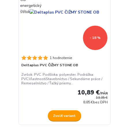
- 18 %
1 hodnotenie
Deltaplus PVC ČIŽMY STONE OB
Zvršok: PVC. Podšívka: polyester. Podrážka:
PVC.VlastnostiStavebníctvo / Sekundárne práce /
Remeselníctvo / Ťažký priemy...
10,89 €
/
PÁR
13,35 €
8,85 €
bez DPH
Zvoliť variant