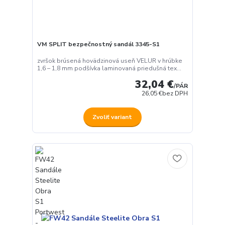
VM SPLIT bezpečnostný sandál 3345-S1
zvršok brúsená hovädzinová useň VELUR v hrúbke
1,6 – 1,8 mm podšívka laminovaná priedušná tex...
32,04 €
/
PÁR
26,05 €
bez DPH
Zvoliť variant