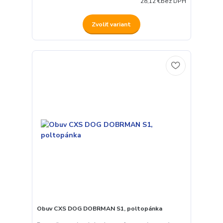
28,12 €
bez DPH
Zvoliť variant
Obuv CXS DOG DOBRMAN S1, poltopánka