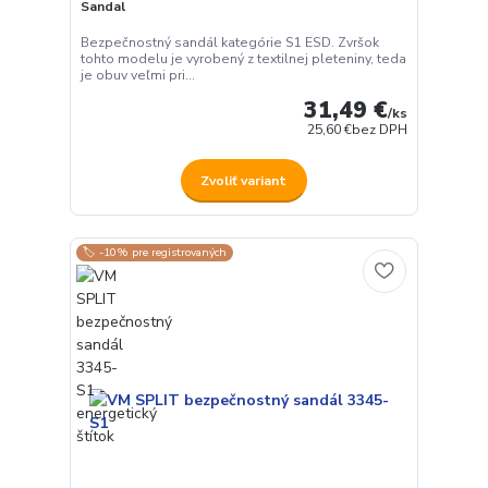
Sandal
Bezpečnostný sandál kategórie S1 ESD. Zvršok
tohto modelu je vyrobený z textilnej pleteniny, teda
je obuv veľmi pri...
31,49 €
/
ks
25,60 €
bez DPH
Zvoliť variant
🏷️ -10% pre registrovaných