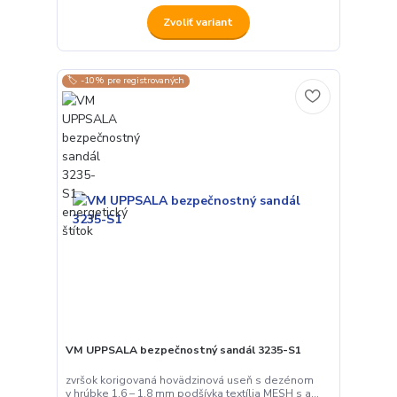
Zvoliť variant
🏷️ -10% pre registrovaných
VM UPPSALA bezpečnostný sandál 3235-S1
zvršok korigovaná hovädzinová useň s dezénom
v hrúbke 1,6 – 1,8 mm podšívka textília MESH s a...