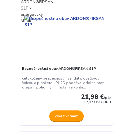
Bezpečnostná obuv ARDON®FIRSAN S1P
celokožený bezpečnostní sandál s oceľovou
špicou a planžetou PU2D podošva, odolná proti
olejom, pohonným hmotám a konta...
21,98 €
/
pár
17,87 €
bez DPH
Zvoliť variant