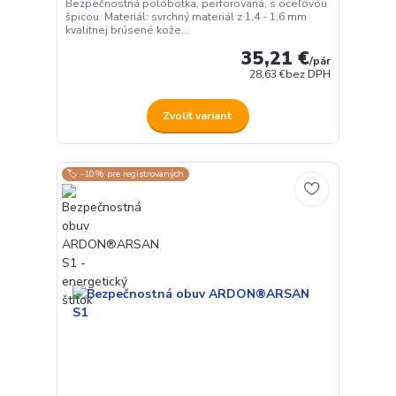
Bezpečnostná polobotka, perforovaná, s oceľovou
špicou. Materiál: svrchný materiál z 1,4 - 1,6 mm
kvalitnej brúsené kože...
35,21 €
/
pár
28,63 €
bez DPH
Zvoliť variant
🏷️ -10% pre registrovaných