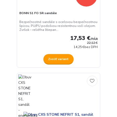
BONN S1 FO SR sandále
Bezpečnostné sandále s oceľovou bezpečnostnou
špicou, PU/PU podošvou rezistentnou voči olejom.
Zvršok – reliéfna štiepan...
17,53 €
/
PÁR
22,12 €
14,25 €
bez DPH
Zvoliť variant