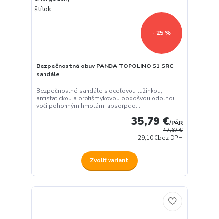
- 25 %
Bezpečnostná obuv PANDA TOPOLINO S1 SRC
sandále
Bezpečnostné sandále s oceľovou tužinkou,
antistatickou a protišmykovou podošvou odolnou
voči pohonným hmotám, absorpcio...
35,79 €
/
PÁR
47,67 €
29,10 €
bez DPH
Zvoliť variant