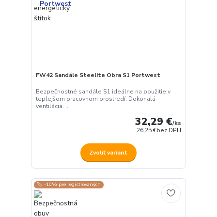
FW42 Sandále Steelite Obra S1 Portwest
Bezpečnostné sandále S1 ideálne na použitie v
teplejšom pracovnom prostredí. Dokonalá
ventilácia. ...
32,29 €
/
ks
26,25 €
bez DPH
Zvoliť variant
🏷️ -10% pre registrovaných