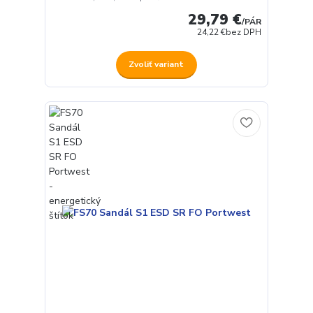
29,79 €
/
PÁR
24,22 €
bez DPH
Zvoliť variant