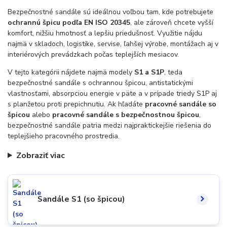
Bezpečnostné sandále sú ideálnou voľbou tam, kde potrebujete
ochrannú špicu podľa EN ISO 20345
, ale zároveň chcete vyšší
komfort, nižšiu hmotnosť a lepšiu priedušnosť. Využitie nájdu
najmä v skladoch, logistike, servise, ľahšej výrobe, montážach aj v
interiérových prevádzkach počas teplejších mesiacov.
V tejto kategórii nájdete najmä modely
S1 a S1P
, teda
bezpečnostné sandále s ochrannou špicou, antistatickými
vlastnosťami, absorpciou energie v päte a v prípade triedy S1P aj
s planžetou proti prepichnutiu. Ak hľadáte
pracovné sandále so
špicou
alebo
pracovné sandále s bezpečnostnou špicou
,
bezpečnostné sandále patria medzi najpraktickejšie riešenia do
teplejšieho pracovného prostredia.
Zobraziť viac
Sandále S1 (so špicou)