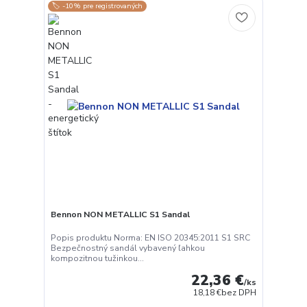
🏷️ -10% pre registrovaných
Bennon NON METALLIC S1 Sandal
Popis produktu Norma: EN ISO 20345:2011 S1 SRC
Bezpečnostný sandál vybavený ľahkou
kompozitnou tužinkou...
22,36 €
/
ks
18,18 €
bez DPH