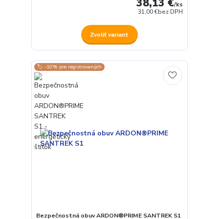
38,13 €
/
ks
31,00 €
bez DPH
Zvoliť variant
🏷️ -10% pre registrovaných
Bezpečnostná obuv ARDON®PRIME SANTREK S1