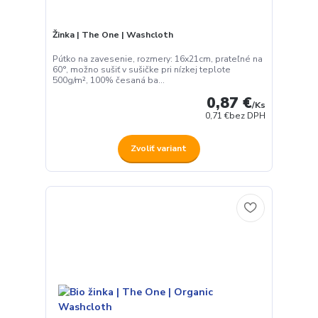
Žinka | The One | Washcloth
Pútko na zavesenie, rozmery: 16x21cm, prateľné na
60°, možno sušiť v sušičke pri nízkej teplote
500g/m², 100% česaná ba...
0,87 €
/
Ks
0,71 €
bez DPH
Zvoliť variant