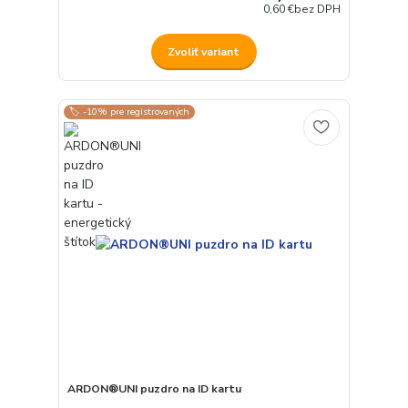
0,60 €
bez DPH
Zvoliť variant
🏷️ -10% pre registrovaných
ARDON®UNI puzdro na ID kartu