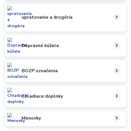
upratovanie a drogéria
Dopravné kúžele
BOZP označenia
Chladiace doplnky
Menovky