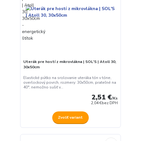
Uterák pre hostí z mikrovlákna | SOL'S | Atoll 30,
30x50cm
Elastické pútko na srolovanie uteráka tón v tóne,
overlockový povrch, rozmery: 30x50cm, prateľné na
40°, nemožno sušiť v...
2,51 €
/
Ks
2,04 €
bez DPH
Zvoliť variant