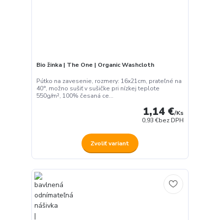
Bio žinka | The One | Organic Washcloth
Pútko na zavesenie, rozmery: 16x21cm, prateľné na
40°, možno sušiť v sušičke pri nízkej teplote
550g/m², 100% česaná ce...
1,14 €
/
Ks
0,93 €
bez DPH
Zvoliť variant