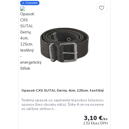
⚠️ Dopredaj
Opasok CXS SUTAJ, čierny, 4cm, 125cm, textilný
Textilný opasok so zapínaním klasickou železnou
sponou (bez obsahu niklu). Šírka 4 cm na nosenie
vo väčšine strihov n...
3,10 €
/
ks
2,52 €
bez DPH