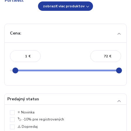
zobraziť viac produktov
Cena:
€
€
Predajný status
⭐️ Novinka
🏷️ -10% pre registrovaných
⚠️ Dopredaj