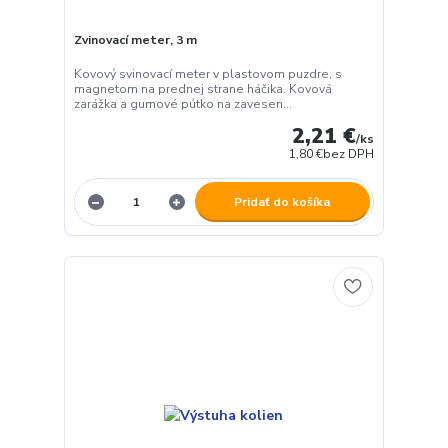
Zvinovací meter, 3 m
Kovový svinovací meter v plastovom puzdre, s
magnetom na prednej strane háčika. Kovová
zarážka a gumové pútko na zavesen...
2,21 €
/
ks
1,80 €
bez DPH
Pridať do košíka