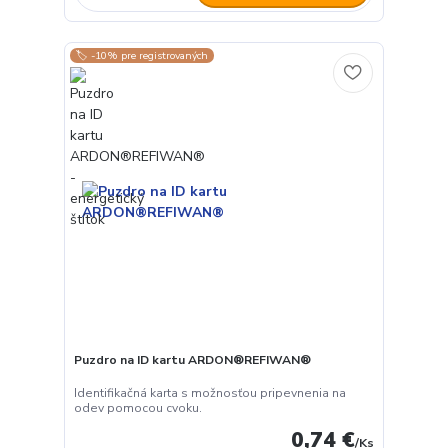
🏷️ -10% pre registrovaných
Puzdro na ID kartu ARDON®REFIWAN®
Identifikačná karta s možnosťou pripevnenia na
odev pomocou cvoku.
0,74 €
/
Ks