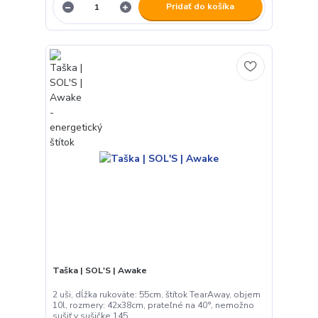
Pridať do košíka
Taška | SOL'S | Awake
2 uši, dĺžka rukoväte: 55cm, štítok TearAway, objem
10l, rozmery: 42x38cm, prateľné na 40°, nemožno
sušiť v sušičke 145...