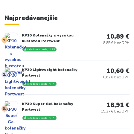
Najpredávanejšie
10,89 €
KP10 Kolenačky s vysokou
1.
hustotou Portwest
8,85 € bez DPH
🏬 skladom v predajni PP
10,60 €
KP20 Lightweight kolenačky
2.
Portwest
8,62 € bez DPH
🏬 skladom v predajni PP
18,91 €
KP30 Super Gel kolenačky
3.
Portwest
15,37 € bez DPH
🏬 skladom v predajni PP