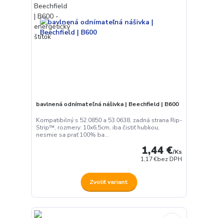
bavlnená odnímateľná nášivka | Beechfield | B600
Kompatibilný s 52.0850 a 53.0638, zadná strana Rip-
Strip™, rozmery: 10x6,5cm, iba čistiť hubkou,
nesmie sa prať 100% ba...
1,44 €
/
Ks
1,17 €
bez DPH
Zvoliť variant