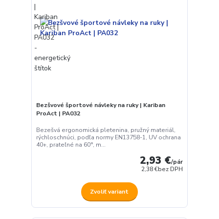
Bezšvové športové návleky na ruky | Kariban
ProAct | PA032
Bezešvá ergonomická pletenina, pružný materiál,
rýchloschnúci, podľa normy EN13758-1, UV ochrana
40+, prateľné na 60°, m...
2,93 €
/
pár
2,38 €
bez DPH
Zvoliť variant