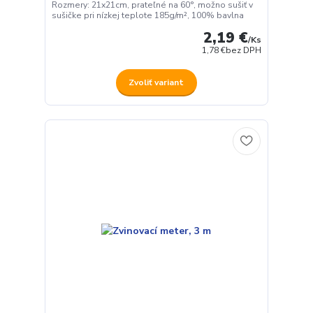
Rozmery: 21x21cm, prateľné na 60°, možno sušiť v
sušičke pri nízkej teplote 185g/m², 100% bavlna
2,19 €
/
Ks
1,78 €
bez DPH
Zvoliť variant