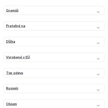
Gramáž
Prateľné na
Dĺžka
Vyrobené v EÚ
Typ odevu
Rozměr
Objem