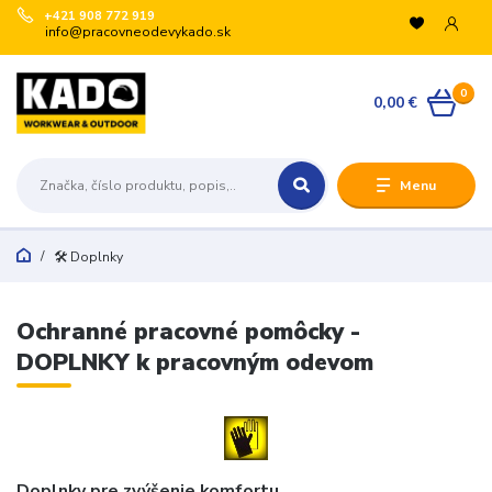
+421 908 772 919
info@pracovneodevykado.sk
0
0,00 €
Menu
🛠️ Doplnky
Ochranné pracovné pomôcky -
DOPLNKY k pracovným odevom
Doplnky pre zvýšenie komfortu