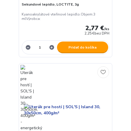
Sekundové lepidlo, LOCTITE, 3g
Kyanoakrylátové vteřinové lepidlo.Objem:3
mlVýrobca:
2,77 €
/
ks
2,25 €
bez DPH
Pridať do košíka