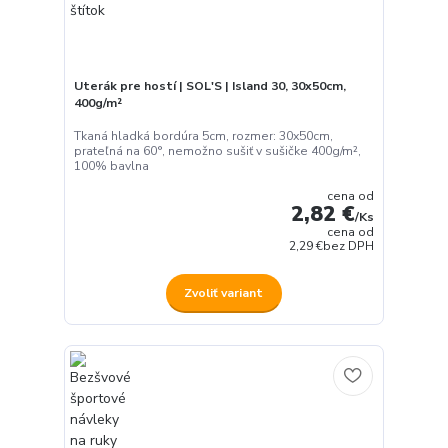
Uterák pre hostí | SOL'S | Island 30, 30x50cm,
400g/m²
Tkaná hladká bordúra 5cm, rozmer: 30x50cm,
prateľná na 60°, nemožno sušiť v sušičke 400g/m²,
100% bavlna
cena od
2,82 €
/
Ks
cena od
2,29 €
bez DPH
Zvoliť variant