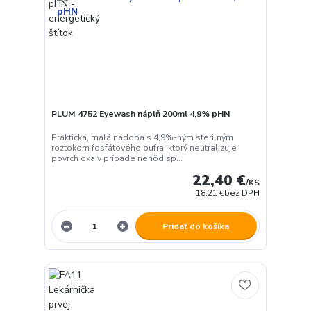
PLUM 4752 Eyewash náplň 200ml 4,9% pHN
Praktická, malá nádoba s 4,9%-ným sterilným
roztokom fosfátového pufra, ktorý neutralizuje
povrch oka v prípade nehôd sp...
22,40 €
/
KS
18,21 €
bez DPH
Pridať do košíka