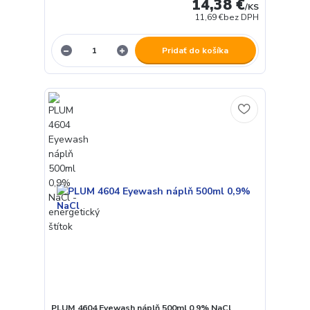
14,38 €
/
KS
11,69 €
bez DPH
Pridať do košíka
PLUM 4604 Eyewash náplň 500ml 0,9% NaCl