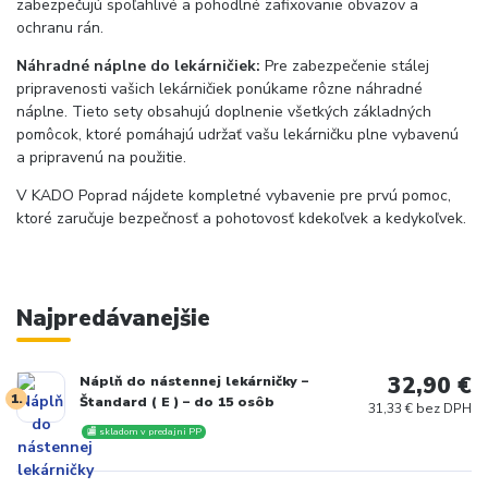
zabezpečujú spoľahlivé a pohodlné zafixovanie obväzov a
ochranu rán.
Náhradné náplne do lekárničiek:
Pre zabezpečenie stálej
pripravenosti vašich lekárničiek ponúkame rôzne náhradné
náplne. Tieto sety obsahujú doplnenie všetkých základných
pomôcok, ktoré pomáhajú udržať vašu lekárničku plne vybavenú
a pripravenú na použitie.
V KADO Poprad nájdete kompletné vybavenie pre prvú pomoc,
ktoré zaručuje bezpečnosť a pohotovosť kdekoľvek a kedykoľvek.
Najpredávanejšie
32,90 €
Náplň do nástennej lekárničky –
1.
Štandard ( E ) – do 15 osôb
31,33 € bez DPH
🏬 skladom v predajni PP