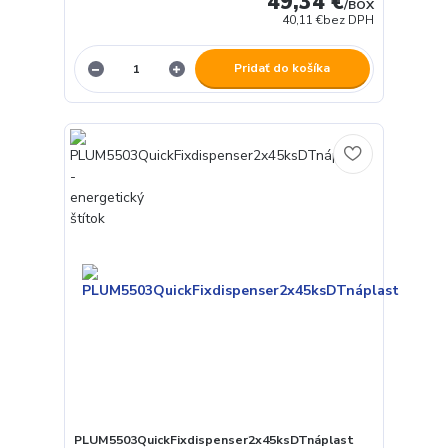
49,34 €
/
BOX
40,11 €
bez DPH
Pridať do košíka
PLUM5503QuickFixdispenser2x45ksDTnáplast