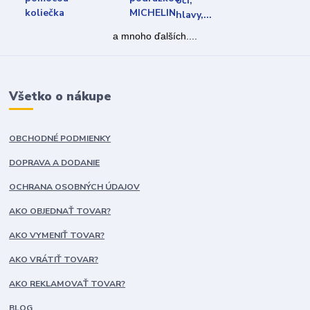
a mnoho ďalších....
Všetko o nákupe
OBCHODNÉ PODMIENKY
DOPRAVA A DODANIE
OCHRANA OSOBNÝCH ÚDAJOV
Používame cookies aby sme skvalitnili služby. Používaním tejto
stránky súhlasíte s ukladaním cookies.
Ďalšie informácie
AKO OBJEDNAŤ TOVAR?
AKO VYMENIŤ TOVAR?
Súhlasím
Nastavenia
AKO VRÁTIŤ TOVAR?
AKO REKLAMOVAŤ TOVAR?
Súhlas môžete odmietnuť
tu
.
BLOG