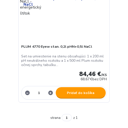
PLUM 4770 Eyew stan. 0,2l pHN+0,5l NaCl
Set na umiestenie na stenu obsahujúci: 1 x 200 ml
pH neutrálneho roztoku a 1 x 500 ml Plum roztoku
očnej sprchy, tabuľku...
84,46 €
/
KS
68,67 €
bez DPH
Pridať do košíka
strana
z 1