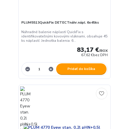
PLUM5513QuickFix DETECTnáhr.nápl. 6x45ks
Náhradné balenie náplastí QuickFix s
identifikovateľnými kovovými vláknami, obsahuje 45
ks náplastí. Jednotka balenia: 6...
83,17 €
/
BOX
67,62 €
bez DPH
Pridať do košíka