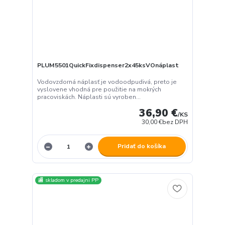
PLUM5501QuickFixdispenser2x45ksVOnáplast
Vodovzdorná náplasť je vodoodpudivá, preto je
vyslovene vhodná pre použitie na mokrých
pracoviskách. Náplasti sú vyroben...
36,90 €
/
KS
30,00 €
bez DPH
Pridať do košíka
🏬 skladom v predajni PP