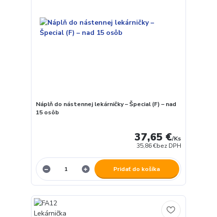
Náplň do nástennej lekárničky – Špecial (F) – nad
15 osôb
37,65 €
/
Ks
35,86 €
bez DPH
Pridať do košíka