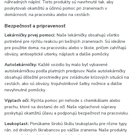
náhradných náplní. Tieto produkty sú navrhnuté tak, aby
poskytovali okamžitú a účinnú pomoc pri zraneniach v
domácnosti, na pracovisku alebo na cestách.
Bezpečnosť a pripravenosť
Lekárničky prvej pomoci:
Naše lekárničky obsahujú všetko
potrebné pre rýchlu reakciu pri bežných zraneniach. Sú ideálne
pre použitie doma, na pracovisku alebo v škole, pričom zahŕňajú
obväzy, antiseptické utierky, náplasti a ďalšie pomôcky.
Autolekárničky:
Každé vozidlo by malo byť vybavené
autolekárničkou podľa platných predpisov. Naše autolekárničky
obsahujú dôležité prostriedky pre zvládnutie krízových situácií na
cestách, ako sú obväzy, trojuholníkové šatky, nožnice a ďalšie
nevyhnutné pomôcky.
Výplach očí:
Rýchla pomoc pri nehode s chemikáliami alebo
prachu, ktoré sa dostanú do očí. Naše výplachové súpravy
poskytujú okamžitú úľavu a podporujú bezpečnosť na pracovisku.
Leukoplast:
Ponúkame širokú škálu leukoplastu pre rôzne typy
rán, od drobných škrabancov po väčšie zranenia. Naše produkty