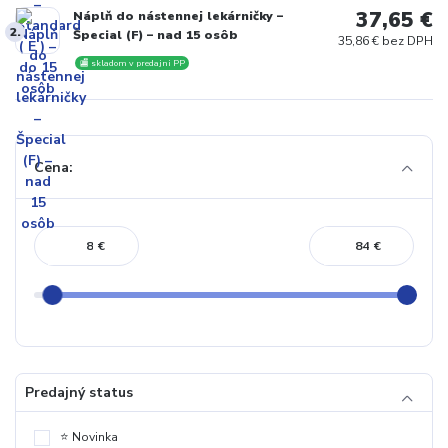
37,65 €
Náplň do nástennej lekárničky –
2.
Špecial (F) – nad 15 osôb
35,86 € bez DPH
🏬 skladom v predajni PP
Cena:
€
€
Predajný status
⭐️ Novinka