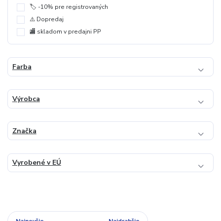
🏷️ -10% pre registrovaných
⚠️ Dopredaj
🏬 skladom v predajni PP
Farba
Výrobca
Značka
Vyrobené v EÚ