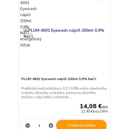
PLUM 4691 Eyewash náplň 200ml 0,9% NaCl
Praktická malá nádoba s 0,2 l 0,9%-ného sterilného
roztoku chloridu sodného, pomocou ktorého
možno z oka ľahko odstrániť...
14,08 €
/
KS
11,45 €
bez DPH
Pridať do košíka