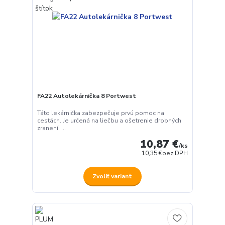
FA22 Autolekárnička 8 Portwest
Táto lekárnička zabezpečuje prvú pomoc na
cestách. Je určená na liečbu a ošetrenie drobných
zranení. ...
10,87 €
/
ks
10,35 €
bez DPH
Zvoliť variant