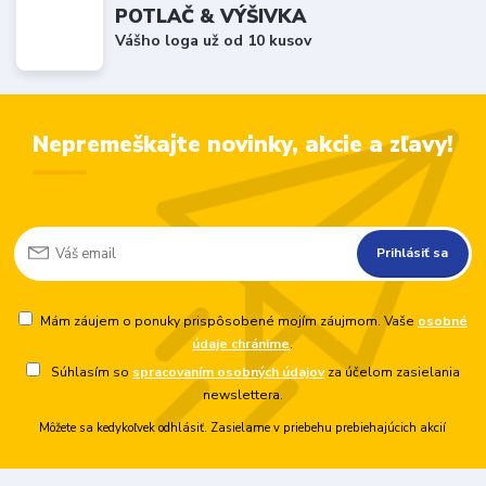
POTLAČ & VÝŠIVKA
Vášho loga už od 10 kusov
Nepremeškajte novinky, akcie a zľavy!
Prihlásiť sa
Mám záujem o ponuky prispôsobené mojím záujmom. Vaše
osobné
údaje chránime
.
Súhlasím so
spracovaním osobných údajov
za účelom zasielania
newslettera.
Môžete sa kedykoľvek odhlásiť. Zasielame v priebehu prebiehajúcich akcií