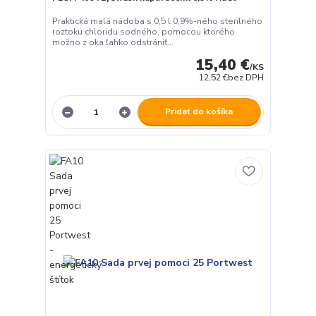
Praktická malá nádoba s 0,5 l 0,9%-ného sterilného
roztoku chloridu sodného, pomocou ktorého
možno z oka ľahko odstrániť...
15,40 €
/
KS
12,52 €
bez DPH
Pridať do košíka