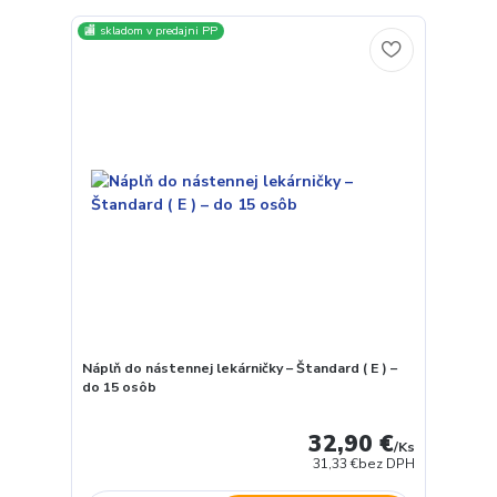
🏬 skladom v predajni PP
Náplň do nástennej lekárničky – Štandard ( E ) –
do 15 osôb
32,90 €
/
Ks
31,33 €
bez DPH