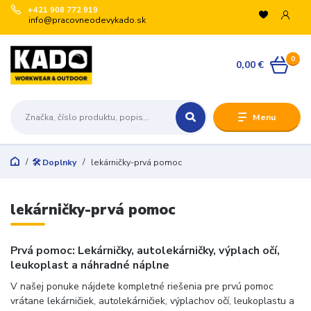
+421 908 772 919
info@pracovneodevykado.sk
VYUŽITE ZĽAVY
0
🏷️ -10 % pre registrovaných na vybrané značky
0,00 €
(ARTRA, ARDON, VM, BENNON, ATG, B-WELL, GIBLOR’S
a ďalšie).
+
Menu
🛒 Množstevné zľavy v košíku:
€200 → -5 %
€500 → -10 %
🛠️ Doplnky
lekárničky-prvá pomoc
€1 000 → -15 %
€3 000 → -20 %
Registrujte sa:
lekárničky-prvá pomoc
Odoslať
Prvá pomoc: Lekárničky, autolekárničky, výplach očí,
leukoplast a náhradné náplne
Zatvoriť
V našej ponuke nájdete kompletné riešenia pre prvú pomoc
vrátane lekárničiek, autolekárničiek, výplachov očí, leukoplastu a