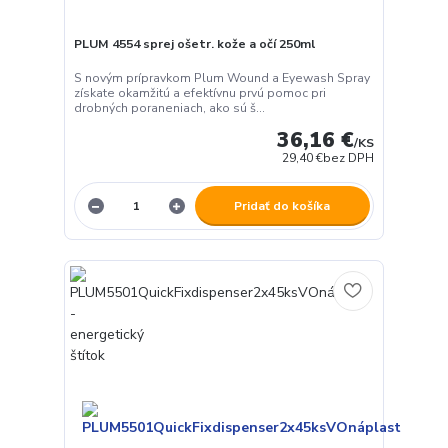
PLUM 4554 sprej ošetr. kože a očí 250ml
S novým prípravkom Plum Wound a Eyewash Spray
získate okamžitú a efektívnu prvú pomoc pri
drobných poraneniach, ako sú š...
36,16 €
/
KS
29,40 €
bez DPH
Pridať do košíka