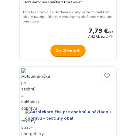
FA21 Autolekárnička 2 Portwest
Táto lekárnička sa dodáva v kompaktnom mäkkom
obale na zips, ktorý je vhodný na uloženie v malom
priestore. ...
7,79 €
/
ks
7,42 €
bez DPH
Zvoliť variant