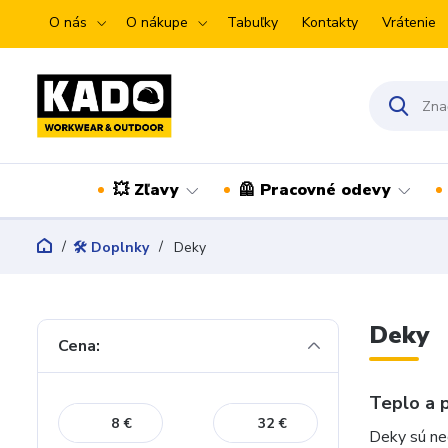
O nás
O nákupe
Tabuľky
Kontakty
Vrátenie
💥 Zľavy
🦺 Pracovné odevy
🛠️ Doplnky
Deky
Deky
Cena:
Teplo a 
€
€
Deky sú ne