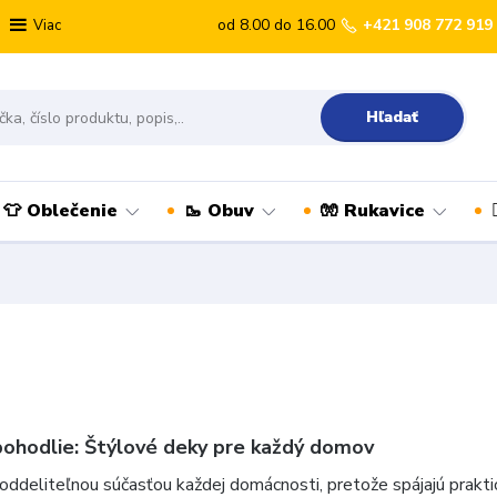
od 8.00 do 16.00
+421 908 772 919
Viac
Hľadať
👕 Oblečenie
🥾 Obuv
🧤 Rukavice
pohodlie: Štýlové deky pre každý domov
oddeliteľnou súčasťou každej domácnosti, pretože spájajú prakt