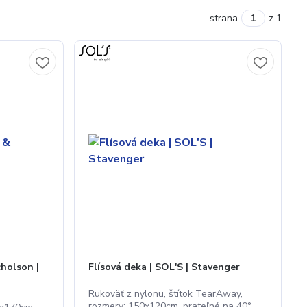
strana
z 1
cholson |
Flísová deka | SOL'S | Stavenger
Rukoväť z nylonu, štítok TearAway,
rozmery: 150x120cm, prateľné na 40°,