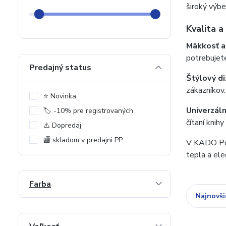
široký výbe
Kvalita a
Mäkkosť a 
potrebujet
Predajný status
Štýlový di
zákazníkov.
⭐️ Novinka
Univerzáln
🏷️ -10% pre registrovaných
čítaní knih
⚠️ Dopredaj
🏬 skladom v predajni PP
V KADO Pop
tepla a ele
Farba
Najnovši