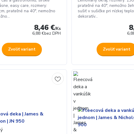
ý čas a gastronomiu, široké
Lemovaný okraj, rozměry: 13
ásne, easy care, rozmery:
prateľné na 40°, nemožno žeh
m, prateľné na 40°, nemožno
sušiť v sušičke pri nízkej teplo
žno...
dekoratív...
8,46 €
8
/
Ks
6,88 €
bez DPH
6,8
Zvoliť variant
Zvoliť variant