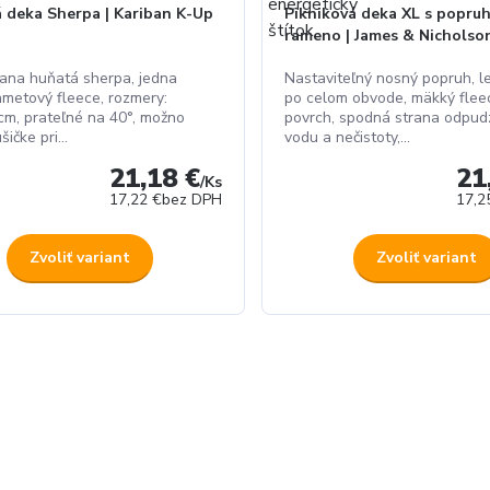
á deka Sherpa | Kariban K-Up
Pikniková deka XL s popru
rameno | James & Nicholson
rana huňatá sherpa, jedna
Nastaviteľný nosný popruh, 
ametový fleece, rozmery:
po celom obvode, mäkký flee
m, prateľné na 40°, možno
povrch, spodná strana odpud
šičke pri...
vodu a nečistoty,...
21,18 €
21
/
Ks
17,22 €
bez DPH
17,2
Zvoliť variant
Zvoliť variant