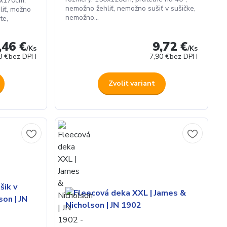
0x170cm,
nemožno žehliť, nemožno sušiť v sušičke,
liť, možno
nemožno...
te,
,46 €
9,72 €
/
Ks
/
Ks
8 €
bez DPH
7,90 €
bez DPH
Zvoliť variant