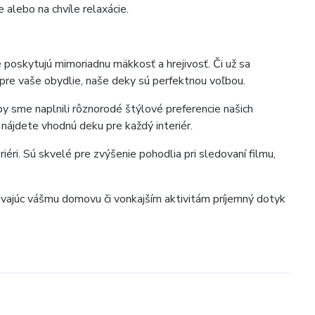
e alebo na chvíle relaxácie.
 poskytujú mimoriadnu mäkkosť a hrejivosť. Či už sa
pre vaše obydlie, naše deky sú perfektnou voľbou.
y sme naplnili rôznorodé štýlové preferencie našich
 nájdete vhodnú deku pre každý interiér.
riéri. Sú skvelé pre zvýšenie pohodlia pri sledovaní filmu,
ávajúc vášmu domovu či vonkajším aktivitám príjemný dotyk