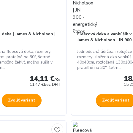
 deka | James & Nicholson |
Fleecová deka a vankúšik v
James & Nicholson | JN 900
lna fleecová deka, rozmery:
Jednoduchá údržba, izolujúce 
m, prateľné na 30°, šetrné
rozmery: zložená ako vankúš
emožno žehliť, možno sušiť v
40x40cm, rozložená 130x180
i...
prateľné na 30°, šetrn...
14,11 €
18
/
Ks
11,47 €
bez DPH
15,2
Zvoliť variant
Zvoliť variant