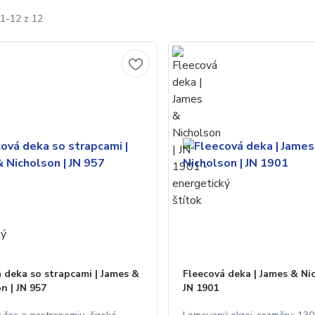
1-12 z 12
 deka so strapcami | James &
Fleecová deka | James & Ni
n | JN 957
JN 1901