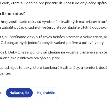
r diek, ktoré sú ideálne pre pridanie útulnosti do obývačky, spáln
 rôznorodosť
hrejivosť:
Naše deky sú vyrobené z kvalitných materiálov, ktoré
e zabaliť počas chladných večerov alebo hľadáte útulný doplnok 
zajn:
Ponúkame deky v rôznych farbách, vzoroch a veľkostiach, ab
 Od elegantných jednofarebných variant po živé a pútavé vzory –
osť:
Deky z našej ponuky sú ideálne na využitie v interiéri aj exte
y alebo ako pikniková prikrývka v parku.
rad nájdete deky, ktoré kombinujú kvalitu, štýl a komfort, dod
gancie.
e
Najlacnejšie
Najdrahšie