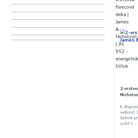
2-vrstvo
Nicholso
K dispozí
veľkosť:
šetrné p
sušiť v ...