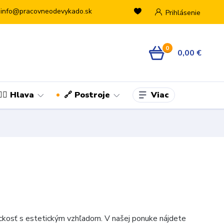
info@pracovneodevykado.sk
Prihlásenie
0
0,00 €
Viac
👷‍♂️ Hlava
🔗 Postroje
ickosť s estetickým vzhľadom. V našej ponuke nájdete