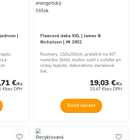
 jednom |
Fleecová deka XXL | James &
Nicholson | JN 1902
teplo,
Rozmery: 150x200cm, prateľné na 40°,
 cca
nemožno žehliť, možno sušiť v sušičke pri
cm,
nízkej teplote, dekoratívne darčekové
bal...
,71 €
19,03 €
/
Ks
/
Ks
1 €
bez DPH
15,47 €
bez DPH
Zvoliť variant