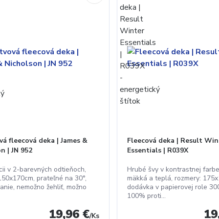
vá fleecová deka | James &
Fleecová deka | Result Win
n | JN 952
Essentials | R039X
cii v 2-barevných odtieňoch,
Hrubé švy v kontrastnej farbe
 150x170cm, prateľné na 30°,
mäkká a teplá, rozmery: 175
ranie, nemožno žehliť, možno
dodávka v papierovej role 30
100% proti...
19,96 €
19
/
Ks