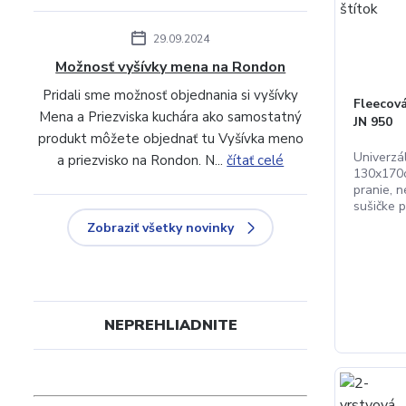
29.09.2024
Možnosť vyšívky mena na Rondon
Pridali sme možnosť objednania si vyšívky
Fleecová
Mena a Priezviska kuchára ako samostatný
JN 950
produkt môžete objednať tu Vyšívka meno
Univerzá
a priezvisko na Rondon. N...
čítať celé
130x170c
pranie, n
sušičke pr
Zobraziť všetky novinky
NEPREHLIADNITE