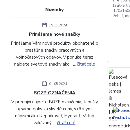
Pre voľn
krátke tř
Novinky
120x150c
žehliť, mo
19.11.2024
Prinášame nové značky
Prinášame Vám nové produkty obohatené o
prestížne značky pracovných a
voľnočasových odevov. V ponuke teraz
nájdete svetové značky ako ...
čítať celé
01.05.2024
BOZP OZNAČENIA
V predajni nájdete BOZP označenia, tabuľky
aj samolepky za skvelé ceny, s rôznymi
nápismi ako Neparkovať, Hydrant, Vstup
zakázaný, ...
čítať celé