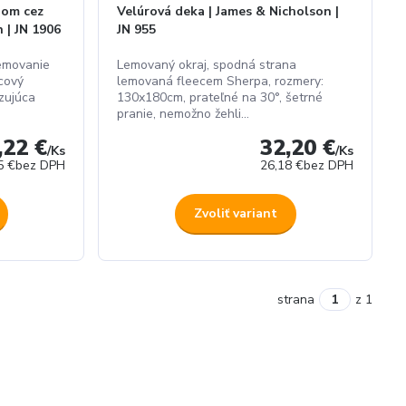
hom cez
Velúrová deka | James & Nicholson |
 | JN 1906
JN 955
lemovanie
Lemovaný okraj, spodná strana
cový
lemovaná fleecem Sherpa, rozmery:
zujúca
130x180cm, prateľné na 30°, šetrné
pranie, nemožno žehli...
,22 €
32,20 €
/
Ks
/
Ks
5 €
bez DPH
26,18 €
bez DPH
Zvoliť variant
strana
z 1