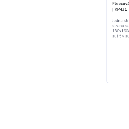
Fleecov
| KP431
Jedna st
strana s
130x160c
sušiť v su