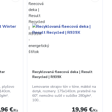
ter
Recyklovaná fleecová deka | Result
Recycled | R939X
, plyšovo
Lemovanie okrajov tón v tóne, mäkké na
x140cm,
dotyk, rozmery: 175x140cm, prateľné na
0g/m²,
60°, nemožno sušiť v sušičke 280g/m²,
100...
,96 €
19,96 €
/
Ks
/
Ks