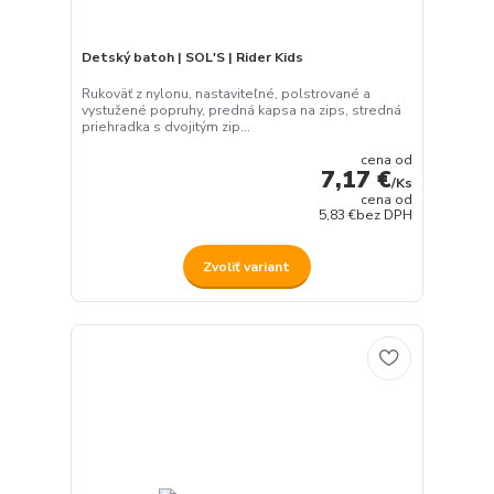
Detský batoh | SOL'S | Rider Kids
Rukoväť z nylonu, nastaviteľné, polstrované a
vystužené popruhy, predná kapsa na zips, stredná
priehradka s dvojitým zip...
cena od
7,17 €
/
Ks
cena od
5,83 €
bez DPH
Zvoliť variant