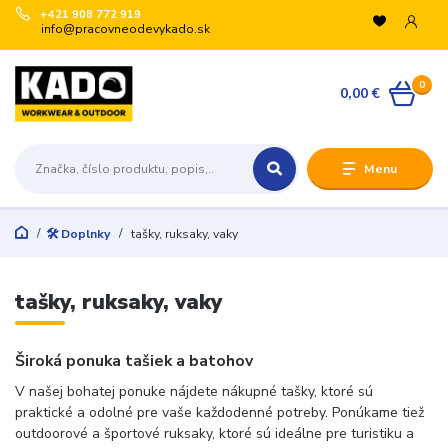
+421 908 772 919
info@pracovneodevykado.sk
VYUŽITE ZĽAVY
0
🏷️ -10 % pre registrovaných na vybrané značky
0,00 €
(ARTRA, ARDON, VM, BENNON, ATG, B-WELL, GIBLOR’S
a ďalšie).
+
Menu
🛒 Množstevné zľavy v košíku:
€200 → -5 %
€500 → -10 %
🛠️ Doplnky
tašky, ruksaky, vaky
€1 000 → -15 %
€3 000 → -20 %
Registrujte sa:
tašky, ruksaky, vaky
Odoslať
Široká ponuka tašiek a batohov
V našej bohatej ponuke nájdete nákupné tašky, ktoré sú
Zatvoriť
praktické a odolné pre vaše každodenné potreby. Ponúkame tiež
outdoorové a športové ruksaky, ktoré sú ideálne pre turistiku a