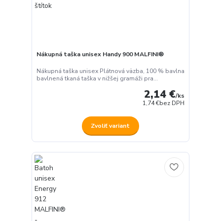
Nákupná taška unisex Handy 900 MALFINI®
Nákupná taška unisex Plátnová väzba, 100 % bavlna
bavlnená tkaná taška v nižšej gramáži pra...
2,14 €
/
ks
1,74 €
bez DPH
Zvoliť variant