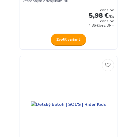
k farebným odchýlkam, ští...
cena od
5,98 €
/
Ks
cena od
4,86 €
bez DPH
Zvoliť variant