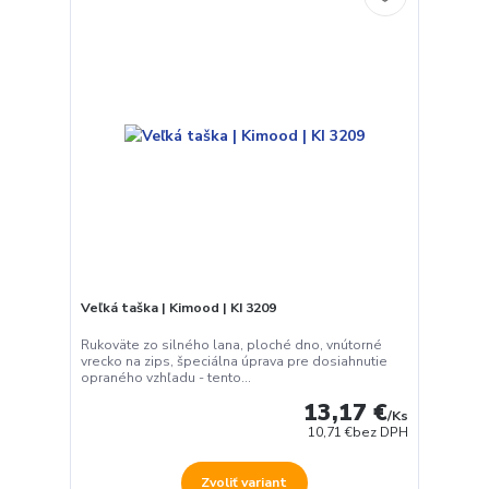
Veľká taška | Kimood | KI 3209
Rukoväte zo silného lana, ploché dno, vnútorné
vrecko na zips, špeciálna úprava pre dosiahnutie
opraného vzhľadu - tento...
13,17 €
/
Ks
10,71 €
bez DPH
Zvoliť variant