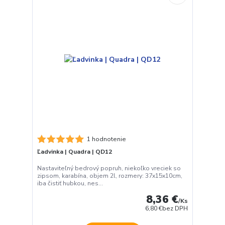
1 hodnotenie
Ľadvinka | Quadra | QD12
Nastaviteľný bedrový popruh, niekoľko vreciek so
zipsom, karabína, objem 2l, rozmery: 37x15x10cm,
iba čistiť hubkou, nes...
8,36 €
/
Ks
6,80 €
bez DPH