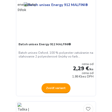
Batoh unisex Energy 912 MALFINI®
Batoh unisex Oxford, 100 % polyester zatváranie na
sťahovanie 2 polyesterové šnúrky vo farb...
cena od
2,29 €
/
ks
cena od
1,86 €
bez DPH
Zvoliť variant