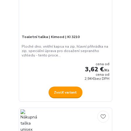
Toaletní taška | Kimood | KI 3210
Ploché dno, vnitřní kapsa na zip, hlavní přihrádka na
zip, speciální úprava pro dosažení sepraného
vzhledu - tento proce...
cena od
3,62 €
/
Ks
cena od
2,94 €
bez DPH
Zvoliť variant