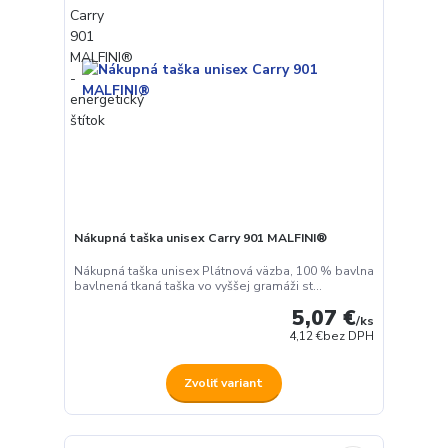
Nákupná taška unisex Carry 901 MALFINI®
Nákupná taška unisex Plátnová väzba, 100 % bavlna
bavlnená tkaná taška vo vyššej gramáži st...
5,07 €
/
ks
4,12 €
bez DPH
Zvoliť variant