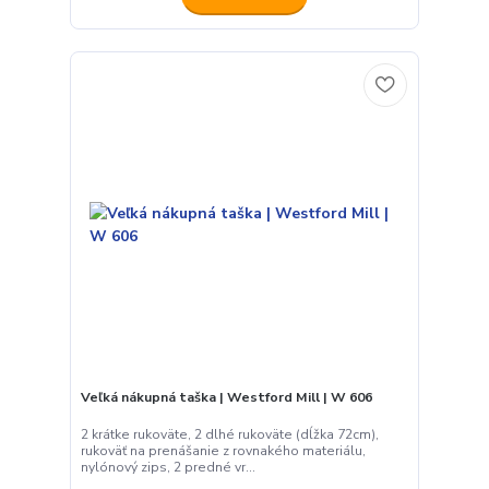
Veľká nákupná taška | Westford Mill | W 606
2 krátke rukoväte, 2 dlhé rukoväte (dĺžka 72cm),
rukoväť na prenášanie z rovnakého materiálu,
nylónový zips, 2 predné vr...