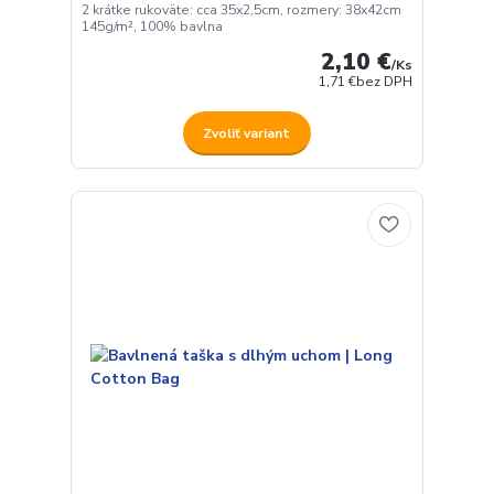
2 krátke rukoväte: cca 35x2,5cm, rozmery: 38x42cm
145g/m², 100% bavlna
2,10 €
/
Ks
1,71 €
bez DPH
Zvoliť variant