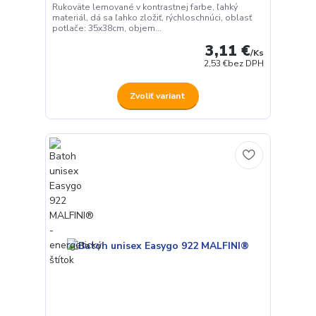
Rukoväte lemované v kontrastnej farbe, ľahký
materiál, dá sa ľahko zložiť, rýchloschnúci, oblasť
potlače: 35x38cm, objem...
3,11 €
/
Ks
2,53 €
bez DPH
Zvoliť variant