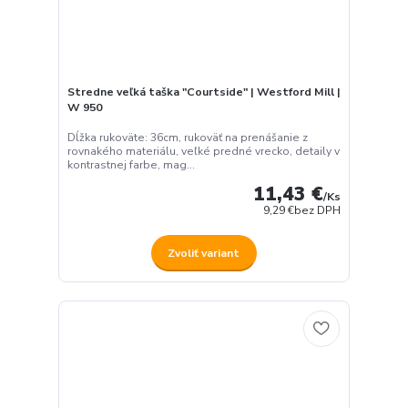
Stredne veľká taška "Courtside" | Westford Mill |
W 950
Dĺžka rukoväte: 36cm, rukoväť na prenášanie z
rovnakého materiálu, veľké predné vrecko, detaily v
kontrastnej farbe, mag...
11,43 €
/
Ks
9,29 €
bez DPH
Zvoliť variant