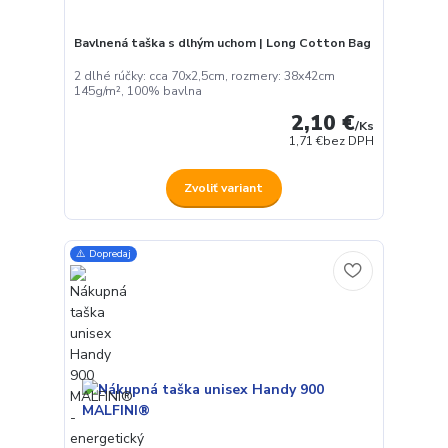
Bavlnená taška s dlhým uchom | Long Cotton Bag
2 dlhé rúčky: cca 70x2,5cm, rozmery: 38x42cm
145g/m², 100% bavlna
2,10 €
/
Ks
1,71 €
bez DPH
Zvoliť variant
⚠️ Dopredaj