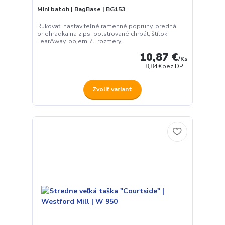
Mini batoh | BagBase | BG153
Rukoväť, nastaviteľné ramenné popruhy, predná
priehradka na zips, polstrované chrbát, štítok
TearAway, objem 7l, rozmery...
10,87 €
/
Ks
8,84 €
bez DPH
Zvoliť variant