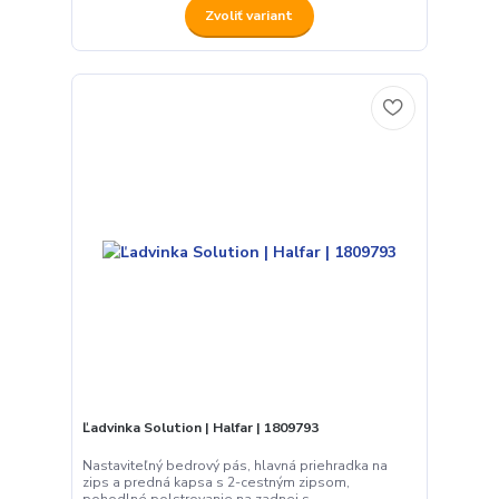
Zvoliť variant
Ľadvinka Solution | Halfar | 1809793
Nastaviteľný bedrový pás, hlavná priehradka na
zips a predná kapsa s 2-cestným zipsom,
pohodlné polstrovanie na zadnej s...