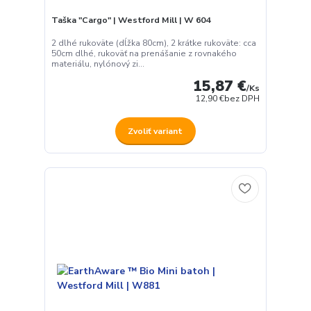
Taška "Cargo" | Westford Mill | W 604
2 dlhé rukoväte (dĺžka 80cm), 2 krátke rukoväte: cca
50cm dlhé, rukoväť na prenášanie z rovnakého
materiálu, nylónový zi...
15,87 €
/
Ks
12,90 €
bez DPH
Zvoliť variant
Používame cookies aby sme skvalitnili služby. Používaním tejto
stránky súhlasíte s ukladaním cookies.
Ďalšie informácie
Súhlasím
Nastavenia
Súhlas môžete odmietnuť
tu
.