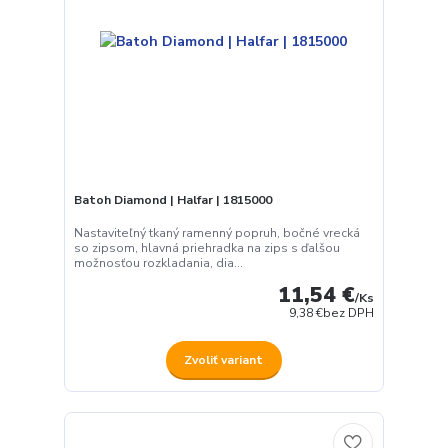
Batoh Diamond | Halfar | 1815000
Nastaviteľný tkaný ramenný popruh, bočné vrecká
so zipsom, hlavná priehradka na zips s ďalšou
možnosťou rozkladania, dia...
11,54 €
/
Ks
9,38 €
bez DPH
Zvoliť variant