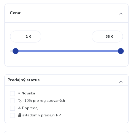
Cena:
€
€
Predajný status
⭐️ Novinka
🏷️ -10% pre registrovaných
⚠️ Dopredaj
🏬 skladom v predajni PP