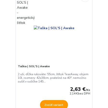
Taška | SOL'S | Awake
2 uši, dĺžka rukoväte: 55cm, štítok TearAway, objem
10l, rozmery: 42x38cm, prateľné na 40°, nemožno
sušiť v sušičke 145...
2,63 €
/
Ks
2,14 €
bez DPH
Zvoliť variant