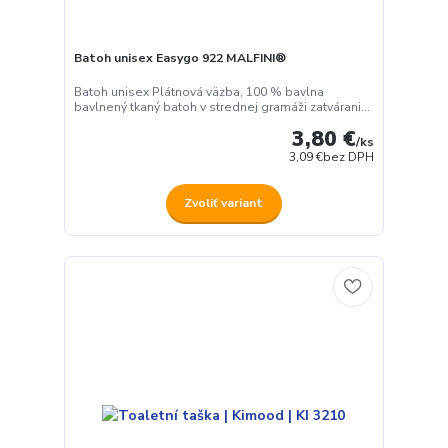
Batoh unisex Easygo 922 MALFINI®
Batoh unisex Plátnová väzba, 100 % bavlna
bavlnený tkaný batoh v strednej gramáži zatvárani...
3,80 €
/
ks
3,09 €
bez DPH
Zvoliť variant