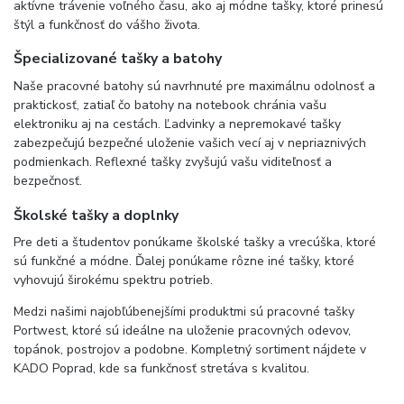
aktívne trávenie voľného času, ako aj módne tašky, ktoré prinesú
štýl a funkčnosť do vášho života.
Špecializované tašky a batohy
Naše pracovné batohy sú navrhnuté pre maximálnu odolnosť a
praktickosť, zatiaľ čo batohy na notebook chránia vašu
elektroniku aj na cestách. Ľadvinky a nepremokavé tašky
zabezpečujú bezpečné uloženie vašich vecí aj v nepriaznivých
podmienkach. Reflexné tašky zvyšujú vašu viditeľnosť a
bezpečnosť.
Školské tašky a doplnky
Pre deti a študentov ponúkame školské tašky a vrecúška, ktoré
sú funkčné a módne. Ďalej ponúkame rôzne iné tašky, ktoré
vyhovujú širokému spektru potrieb.
Medzi našimi najobľúbenejšími produktmi sú pracovné tašky
Portwest, ktoré sú ideálne na uloženie pracovných odevov,
topánok, postrojov a podobne. Kompletný sortiment nájdete v
KADO Poprad, kde sa funkčnosť stretáva s kvalitou.