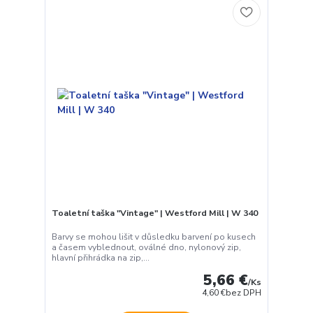
Toaletní taška "Vintage" | Westford Mill | W 340
Barvy se mohou lišit v důsledku barvení po kusech
a časem vyblednout, oválné dno, nylonový zip,
hlavní přihrádka na zip,...
5,66 €
/
Ks
4,60 €
bez DPH