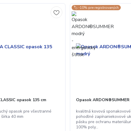
🏷️ -10% pre registrovaných
LASSIC opasok 135 cm
Opasok ARDON®SUMMER 
uchý opasok pre všestranné
kvalitná kovová sponakovové 
• šírka 40 mm
pohodlné zapínaniekovové u
pásku pre ochranu materiálum
100% poly...