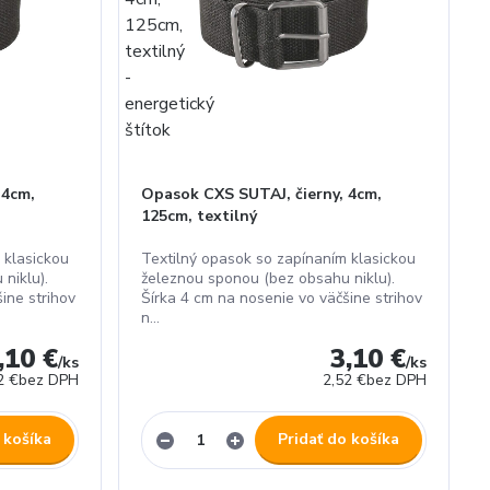
 4cm,
Opasok CXS SUTAJ, čierny, 4cm,
125cm, textilný
 klasickou
Textilný opasok so zapínaním klasickou
niklu).
železnou sponou (bez obsahu niklu).
ine strihov
Šírka 4 cm na nosenie vo väčšine strihov
n...
,10 €
3,10 €
/
ks
/
ks
2 €
bez DPH
2,52 €
bez DPH
 košíka
Pridať do košíka