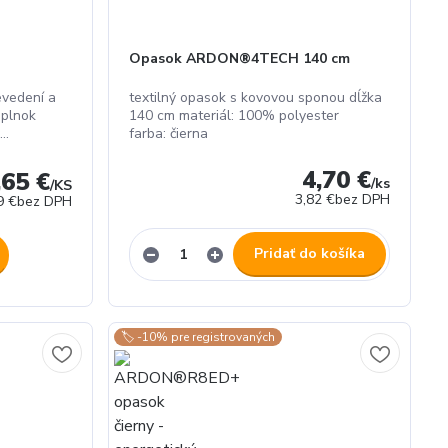
Opasok ARDON®4TECH 140 cm
evedení a
textilný opasok s kovovou sponou dĺžka
oplnok
140 cm materiál: 100% polyester
..
farba: čierna
4,70 €
,65 €
/
ks
/
KS
3,82 €
bez DPH
9 €
bez DPH
Pridať do košíka
🏷️ -10% pre registrovaných