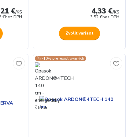
,21 €
4,33 €
/
KS
/
KS
2 €
bez DPH
3,52 €
bez DPH
Zvoliť variant
🏷️ -10% pre registrovaných