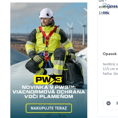
Opasok
textilný
115 cm m
farba: či