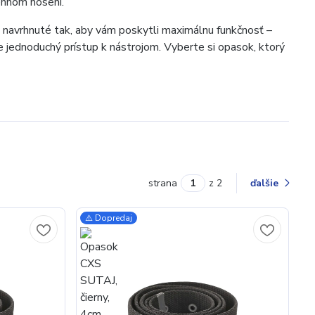
dennom nosení.
sú navrhnuté tak, aby vám poskytli maximálnu funkčnosť –
re jednoduchý prístup k nástrojom. Vyberte si opasok, ktorý
strana
z 2
ďalšie
⚠️ Dopredaj