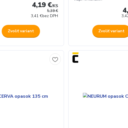
4,19 €
/
KS
4
5,39 €
3,41 €
bez DPH
3,4
Zvoliť variant
Zvoliť variant