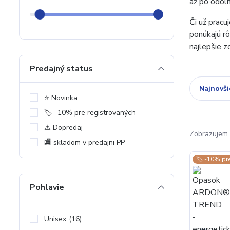
až po odoln
Či už pracu
ponúkajú rô
najlepšie 
Predajný status
Najnovši
⭐️ Novinka
🏷️ -10% pre registrovaných
⚠️ Dopredaj
Zobrazujem 
🏬 skladom v predajni PP
🏷️ -10% pr
Pohlavie
Unisex
(16)