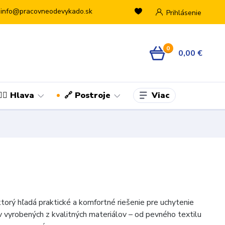
info@pracovneodevykado.sk
Prihlásenie
0
0,00 €
Viac
👷‍♂️ Hlava
🔗 Postroje
torý hľadá praktické a komfortné riešenie pre uchytenie
 vyrobených z kvalitných materiálov – od pevného textilu