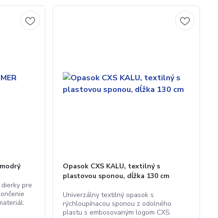
modrý
Opasok CXS KALU, textilný s
plastovou sponou, dĺžka 130 cm
dierky pre
končenie
Univerzálny textilný opasok s
ateriál:
rýchloupínacou sponou z odolného
plastu s embosovaným logom CXS.