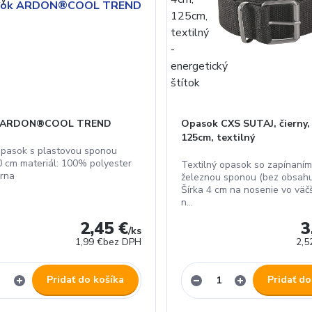
 ARDON®COOL TREND
Opasok CXS SUTAJ, čierny,
125cm, textilný
 opasok s plastovou sponou
0 cm materiál: 100% polyester
Textilný opasok so zapínaním
erna
železnou sponou (bez obsahu 
Šírka 4 cm na nosenie vo väčš
n...
2,45 €
3
/
ks
1,99 €
bez DPH
2,5
Pridať do košíka
Pridať do