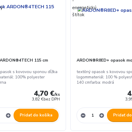
 ARDON®4TECH 115 cm
ARDON®R8ED+ opasok mo
 opasok s kovovou sponou dĺžka
textilný opasok s kovovou sp
ateriál: 100% polyester
logommateriál: 100 % polyest
erna
140 cmfarba: modrá
4,70 €
4
/
ks
3,82 €
bez DPH
3,9
Pridať do košíka
Pridať do