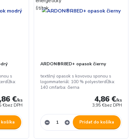
drý
ARDON®R8ED+ opasok čierny
onou s
textilný opasok s kovovou sponou s
erdĺžka:
logommateriál: 100 % polyesterdĺžka:
140 cmfarba: čierna
,86 €
4,86 €
/
ks
/
ks
5 €
bez DPH
3,95 €
bez DPH
 košíka
Pridať do košíka