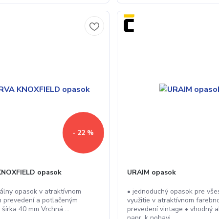
- 22 %
KNOXFIELD opasok
URAIM opasok
zálny opasok v atraktívnom
• jednoduchý opasok pre vše
 prevedení a potlačeným
využitie v atraktívnom fareb
 šírka 40 mm Vrchná ...
prevedení vintage • vhodný 
napr. k nohavi...