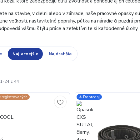
ú kožu, ktoré zabezpečujú dlhú životnosť a pohodlie aj pri celo
jete na stavbe, v dielni alebo v záhrade, naše pracovné opasky 
zne veľkosti, nastaviteľné popruhy, pútka na náradie či puzdrá p
zodpovedá vášmu štýlu práce a zefektívnite si každodenné úlohy.
e
Najlacnejšie
Najdrahšie
1-24 z 44
e registrovaných
⚠️ Dopredaj