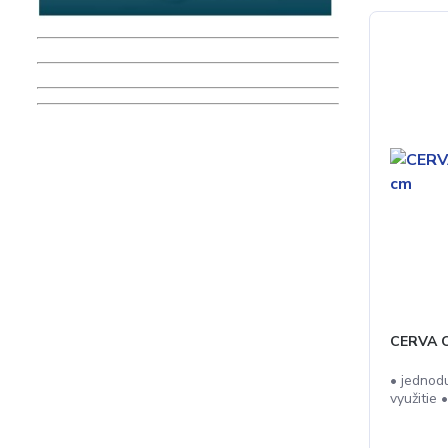
CERVA C
• jednod
využitie 