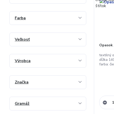
Farba
Veľkosť
Opasok
textilný
dĺžka 14
Výrobca
farba: či
Značka
Gramáž