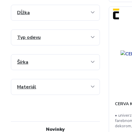
Dĺžka
Typ odevu
Šírka
Materiál
CERVA 
• univer
farebnom
dekorom,
Novinky