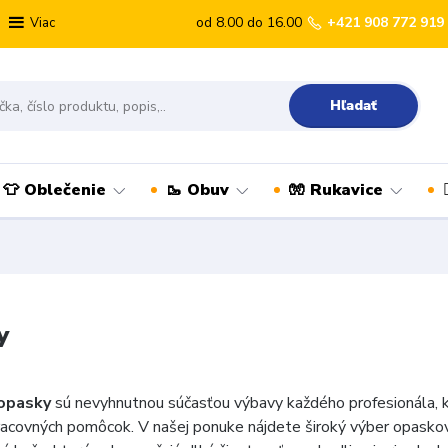
od 8.00 do 16.00
+421 908 772 919
Viac
Hľadať
👕 Oblečenie
🥾 Obuv
🧤 Rukavice
y
 opasky
sú nevyhnutnou súčasťou výbavy každého profesionála, k
pracovných pomôcok. V našej ponuke nájdete široký výber opaskov