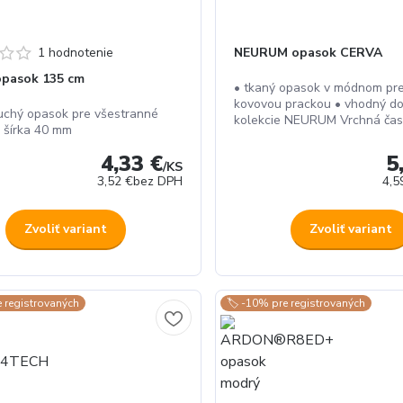
1 hodnotenie
NEURUM opasok CERVA
pasok 135 cm
• tkaný opasok v módnom pr
kovovou prackou • vhodný d
uchý opasok pre všestranné
kolekcie NEURUM Vrchná čas.
• šírka 40 mm
4,33 €
5
/
KS
3,52 €
bez DPH
4,5
Zvoliť variant
Zvoliť variant
e registrovaných
🏷️ -10% pre registrovaných