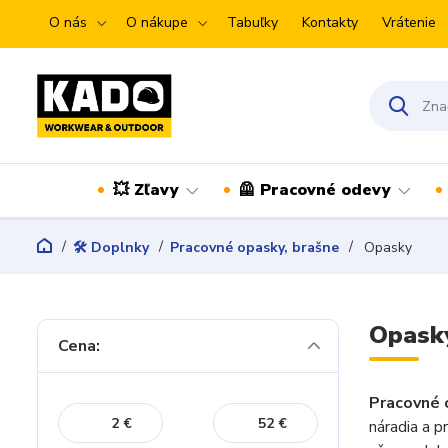
O nás
O nákupe
Tabuľky
Kontakty
Vrátenie
💥 Zľavy
🦺 Pracovné odevy
🛠️ Doplnky
Pracovné opasky, brašne
Opasky
Opask
Cena:
Pracovné
€
€
náradia a 