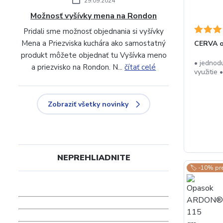
29.09.2024
Možnosť vyšívky mena na Rondon
Pridali sme možnosť objednania si vyšívky
Mena a Priezviska kuchára ako samostatný
CERVA o
produkt môžete objednať tu Vyšívka meno
• jednod
a priezvisko na Rondon. N...
čítať celé
využitie 
Zobraziť všetky novinky
NEPREHLIADNITE
🏷️ -10% pr