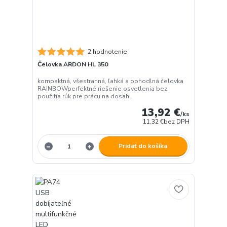
2 hodnotenie
Čelovka ARDON HL 350
kompaktná, všestranná, ľahká a pohodlná čelovka
RAINBOWperfektné riešenie osvetlenia bez
použitia rúk pre prácu na dosah...
13,92 €
/
ks
11,32 €
bez DPH
Pridať do košíka