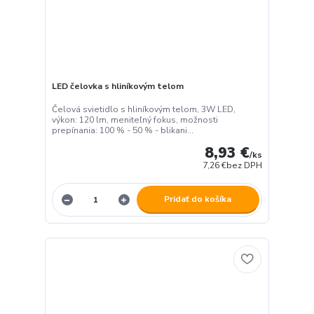
LED čelovka s hliníkovým telom
Čelová svietidlo s hliníkovým telom, 3W LED,
výkon: 120 lm, meniteľný fokus, možnosti
prepínania: 100 % - 50 % - blikani...
8,93 €
/
ks
7,26 €
bez DPH
Pridať do košíka