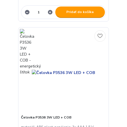
Pridať do košíka
Čelovka P3536 3W LED + COB
materiál: ABS plast; napájanie: 3× AAA 1,5 V