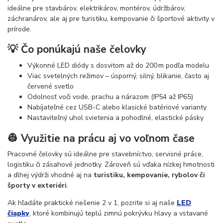
ideálne pre stavbárov, elektrikárov, montérov, údržbárov,
záchranárov, ale aj pre turistiku, kempovanie či športové aktivity v
prírode.
💡 Čo ponúkajú naše čelovky
Výkonné LED diódy s dosvitom až do 200 m podľa modelu
Viac svetelných režimov – úsporný, silný, blikanie, často aj
červené svetlo
Odolnosť voči vode, prachu a nárazom (IP54 až IP65)
Nabíjateľné cez USB-C alebo klasické batériové varianty
Nastaviteľný uhol svietenia a pohodlné, elastické pásky
👷 Využitie na prácu aj vo voľnom čase
Pracovné čelovky sú ideálne pre stavebníctvo, servisné práce,
logistiku či zásahové jednotky. Zároveň sú vďaka nízkej hmotnosti
a dlhej výdrži vhodné aj na
turistiku, kempovanie, rybolov či
športy v exteriéri
.
Ak hľadáte praktické riešenie 2 v 1, pozrite si aj naše
LED
čiapky
, ktoré kombinujú teplú zimnú pokrývku hlavy a vstavané