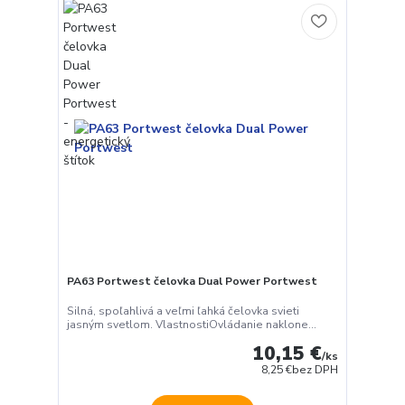
PA63 Portwest čelovka Dual Power Portwest
Silná, spoľahlivá a veľmi ľahká čelovka svieti
jasným svetlom. VlastnostiOvládanie naklone...
10,15 €
/
ks
8,25 €
bez DPH