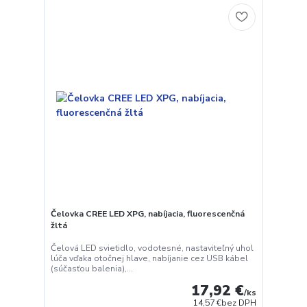
Čelovka CREE LED XPG, nabíjacia, fluorescenčná
žltá
Čelová LED svietidlo, vodotesné, nastaviteľný uhol
lúča vďaka otočnej hlave, nabíjanie cez USB kábel
(súčasťou balenia),...
17,92 €
/
ks
14,57 €
bez DPH