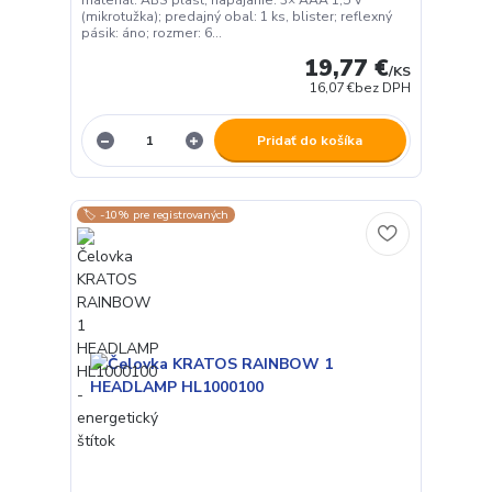
(mikrotužka); predajný obal: 1 ks, blister; reflexný
pásik: áno; rozmer: 6...
19,77 €
/
KS
16,07 €
bez DPH
Pridať do košíka
🏷️ -10% pre registrovaných