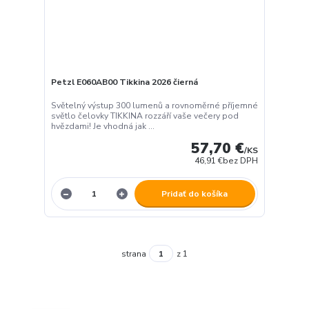
Petzl E060AB00 Tikkina 2026 čierná
Světelný výstup 300 lumenů a rovnoměrné příjemné
světlo čelovky TIKKINA rozzáří vaše večery pod
hvězdami! Je vhodná jak ...
57,70 €
/
KS
46,91 €
bez DPH
Pridať do košíka
strana
z 1