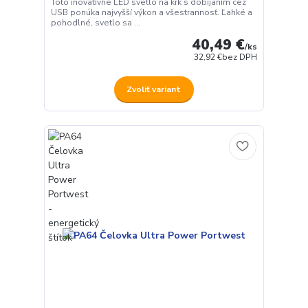
Toto inovatívne LED svetlo na krk s dobíjaním cez
USB ponúka najvyšší výkon a všestrannosť. Ľahké a
pohodlné, svetlo sa ...
40,49 €
/
ks
32,92 €
bez DPH
Zvoliť variant