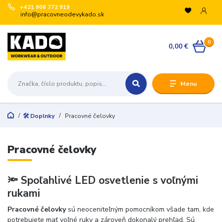
+421 908 772 919
info@pracovneodevykado.sk
VYUŽITE ZĽAVY
0
🏷️ -10 % pre registrovaných na vybrané značky
0,00 €
(ARTRA, ARDON, VM, BENNON, ATG, B-WELL, GIBLOR’S
a ďalšie).
+
Menu
🛒 Množstevné zľavy v košíku:
€200 → -5 %
€500 → -10 %
🛠️ Doplnky
Pracovné čelovky
€1 000 → -15 %
€3 000 → -20 %
Registrujte sa:
Pracovné čelovky
Odoslať
🔦 Spoľahlivé LED osvetlenie s voľnými
rukami
Zatvoriť
Pracovné čelovky
sú neoceniteľným pomocníkom všade tam, kde
potrebujete mať voľné ruky a zároveň dokonalý prehľad. Sú