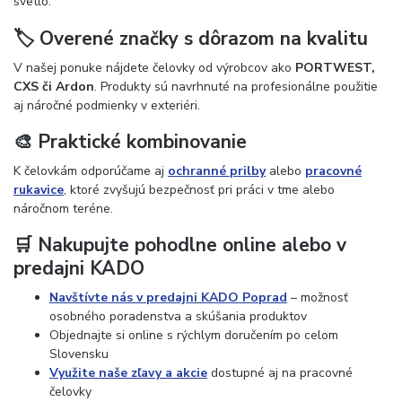
svetlo.
🏷️ Overené značky s dôrazom na kvalitu
V našej ponuke nájdete čelovky od výrobcov ako
PORTWEST,
CXS či Ardon
. Produkty sú navrhnuté na profesionálne použitie
aj náročné podmienky v exteriéri.
🎨 Praktické kombinovanie
K čelovkám odporúčame aj
ochranné prilby
alebo
pracovné
rukavice
, ktoré zvyšujú bezpečnosť pri práci v tme alebo
náročnom teréne.
🛒 Nakupujte pohodlne online alebo v
predajni KADO
Navštívte nás v predajni KADO Poprad
– možnosť
osobného poradenstva a skúšania produktov
Objednajte si online s rýchlym doručením po celom
Slovensku
Využite naše zľavy a akcie
dostupné aj na pracovné
čelovky