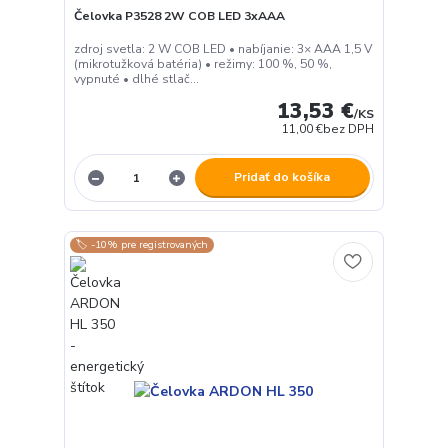
Čelovka P3528 2W COB LED 3xAAA
zdroj svetla: 2 W COB LED • nabíjanie: 3× AAA 1,5 V
(mikrotužková batéria) • režimy: 100 %, 50 %,
vypnuté • dlhé stlač...
13,53 €
/
KS
11,00 €
bez DPH
Pridať do košíka
🏷️ -10% pre registrovaných