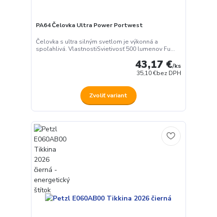
PA64 Čelovka Ultra Power Portwest
Čelovka s ultra silným svetlom je výkonná a
spoľahlivá. VlastnostiSvietivosť 500 lumenov Fu...
43,17 €
/
ks
35,10 €
bez DPH
Zvoliť variant