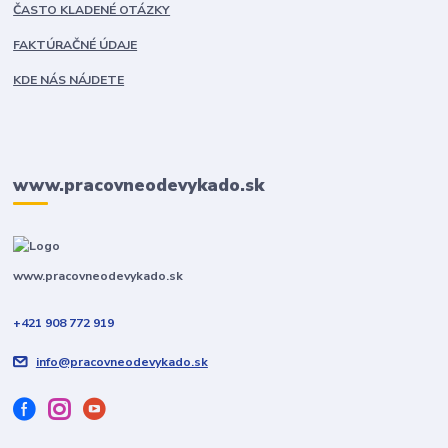
ČASTO KLADENÉ OTÁZKY
FAKTÚRAČNÉ ÚDAJE
KDE NÁS NÁJDETE
www.pracovneodevykado.sk
www.pracovneodevykado.sk
Používame cookies aby sme skvalitnili služby. Používaním tejto
stránky súhlasíte s ukladaním cookies.
Ďalšie informácie
+421 908 772 919
Súhlasím
Nastavenia
info@pracovneodevykado.sk
Súhlas môžete odmietnuť
tu
.