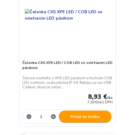
Čelovka CXS XPE LED / COB LED so svietiacim LED
pásikom
Čelová svietidlo s XPE LED pásikom a bočným COB
LED svetlom, vodoodolná IP X4. Nabíja sa cez USB-
C kábel, ktorý je súčas...
8,93 €
/
ks
7,26 €
bez DPH
Pridať do košíka