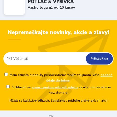
POTLAČ & VÝŠIVKA
Vášho loga už od 10 kusov
Nepremeškajte novinky, akcie a zľavy!
Prihlásiť sa
Mám záujem o ponuky prispôsobené mojím záujmom. Vaše
osobné
údaje chránime
.
Súhlasím so
spracovaním osobných údajov
za účelom zasielania
newslettera.
Môžete sa kedykoľvek odhlásiť. Zasielame v priebehu prebiehajúcich akcií