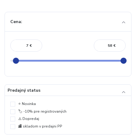
Cena:
€
€
Predajný status
⭐️ Novinka
🏷️ -10% pre registrovaných
⚠️ Dopredaj
🏬 skladom v predajni PP