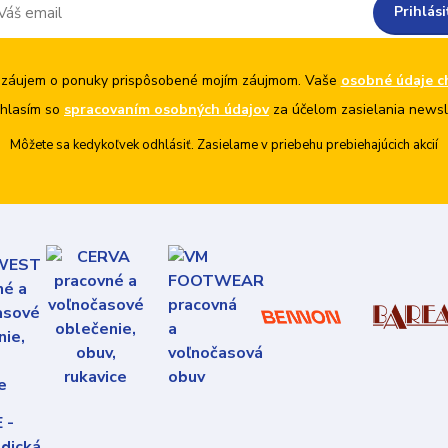
Prihlási
záujem o ponuky prispôsobené mojím záujmom. Vaše
osobné údaje c
hlasím so
spracovaním osobných údajov
za účelom zasielania newsl
Môžete sa kedykoľvek odhlásiť. Zasielame v priebehu prebiehajúcich akcií