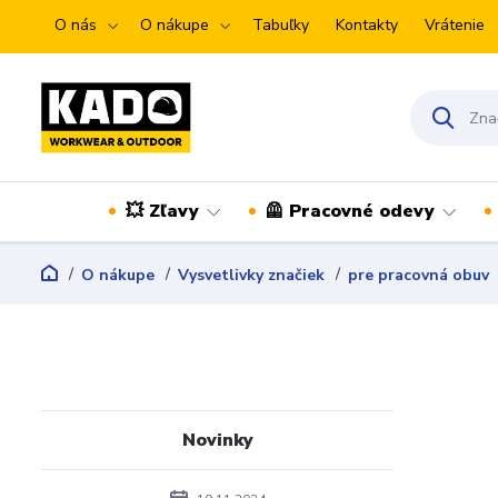
O nás
O nákupe
Tabuľky
Kontakty
Vrátenie
💥 Zľavy
🦺 Pracovné odevy
O nákupe
Vysvetlivky značiek
pre pracovná obuv
Novinky