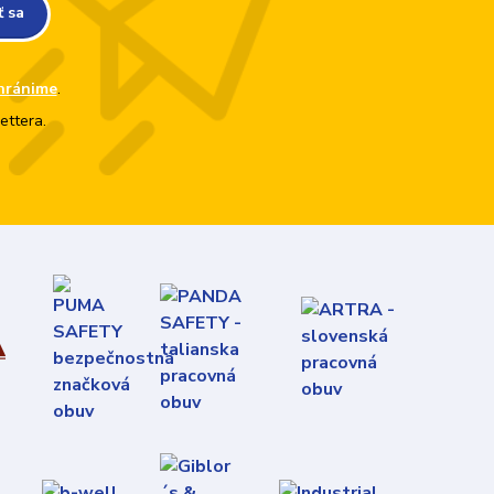
ť sa
hránime
.
ettera.