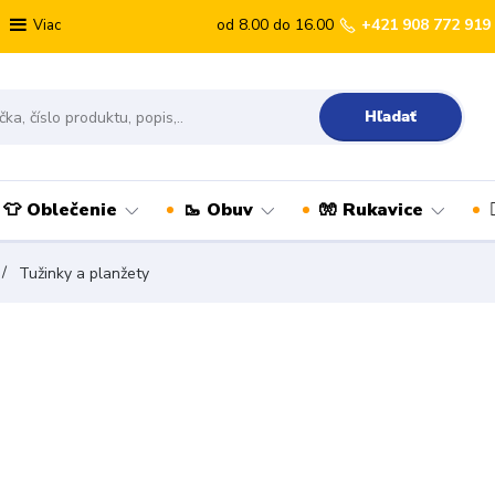
od 8.00 do 16.00
+421 908 772 919
Viac
Hľadať
👕 Oblečenie
🥾 Obuv
🧤 Rukavice
Tužinky a planžety