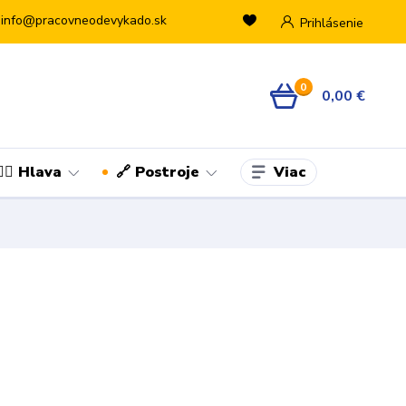
info@pracovneodevykado.sk
Prihlásenie
0
0,00 €
Viac
👷‍♂️ Hlava
🔗 Postroje