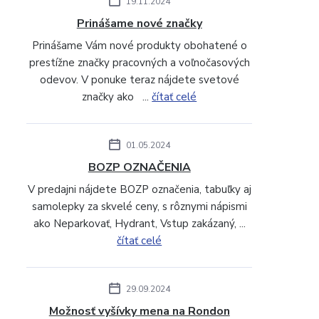
19.11.2024
Prinášame nové značky
Prinášame Vám nové produkty obohatené o
prestížne značky pracovných a voľnočasových
odevov. V ponuke teraz nájdete svetové
značky ako ...
čítať celé
01.05.2024
BOZP OZNAČENIA
V predajni nájdete BOZP označenia, tabuľky aj
samolepky za skvelé ceny, s rôznymi nápismi
ako Neparkovať, Hydrant, Vstup zakázaný, ...
čítať celé
29.09.2024
Možnosť vyšívky mena na Rondon