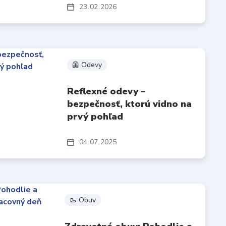
23
02
2026
🦺 Odevy
Reflexné odevy –
bezpečnosť, ktorú vidno na
prvý pohľad
04
07
2025
🥾 Obuv