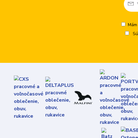
Mám 
Sú