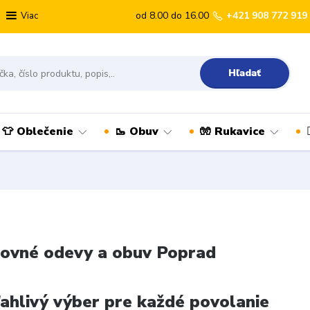
od 8.00 do 16.00
+421 908 772 919
Viac
Hľadať
👕 Oblečenie
🥾 Obuv
🧤 Rukavice
ovné odevy a obuv Poprad
ahlivý výber pre každé povolanie