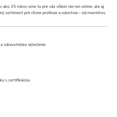
 ako 25 rokov sme tu pre vás vôbec nie len online, ale aj
ý sortiment pre rôzne profesie a odvetvia – od montérov,
.
 a zdravotnícke oblečenie
y s certifikáciou