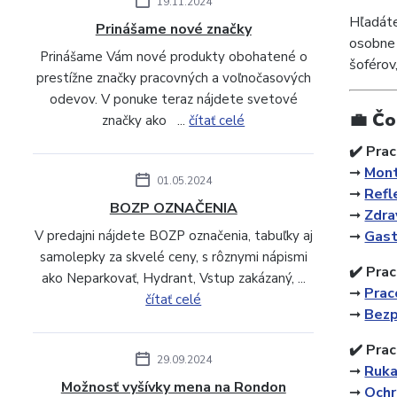
19.11.2024
Hľadáte
Prinášame nové značky
osobne 
Prinášame Vám nové produkty obohatené o
šoférov
prestížne značky pracovných a voľnočasových
odevov. V ponuke teraz nájdete svetové
💼 Čo
značky ako ...
čítať celé
✔️ Pra
➞
Mont
01.05.2024
➞
Refl
BOZP OZNAČENIA
➞
Zdra
V predajni nájdete BOZP označenia, tabuľky aj
➞
Gast
samolepky za skvelé ceny, s rôznymi nápismi
✔️ Pra
ako Neparkovať, Hydrant, Vstup zakázaný, ...
➞
Prac
čítať celé
➞
Bezp
✔️ Prac
29.09.2024
➞
Ruka
Možnosť vyšívky mena na Rondon
➞
Ochr