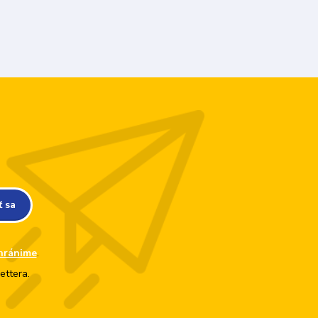
ť sa
hránime
.
ettera.