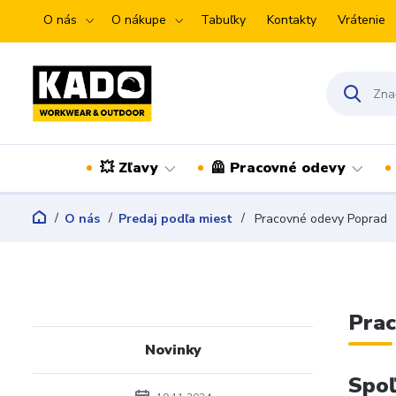
O nás
O nákupe
Tabuľky
Kontakty
Vrátenie
💥 Zľavy
🦺 Pracovné odevy
O nás
Predaj podľa miest
Pracovné odevy Poprad
Prac
Novinky
Spoľ