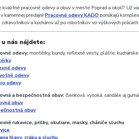
 kvalitné pracovné odevy a obuv v meste Poprad a okolí? Už viac
v kamennej predajni!
Pracovné odevy KADO
ponúkajú komplexn
, zdravotníkov a kuchárov až po robotníkov vo výškových prácach
 u nás nájdete:
covné odevy:
montérky, bundy, reflexné vesty, plášte, kuchárske
érky
exné odevy
votné odevy
ro odevy
covná a bezpečnostná obuv:
členková, vysoká, sandále aj gumák
ovná obuv
ečnostná obuv
ovné rukavice, prilby, okuliare, masky, chániče sluchu
vice
ana hlavy, zraku a sluchu