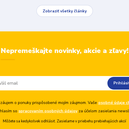
Zobraziť všetky články
Nepremeškajte novinky, akcie a zľavy!
Prihlási
záujem o ponuky prispôsobené mojím záujmom. Vaše
osobné údaje c
hlasím so
spracovaním osobných údajov
za účelom zasielania newsl
Môžete sa kedykoľvek odhlásiť. Zasielame v priebehu prebiehajúcich akcií