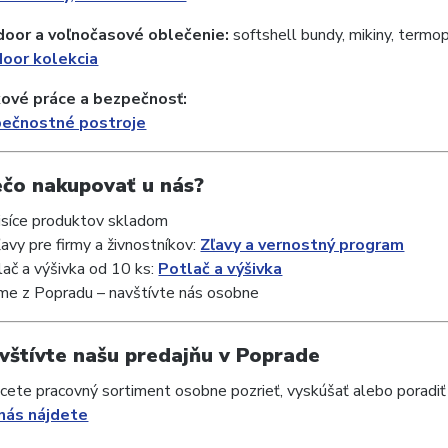
door a voľnočasové oblečenie:
softshell bundy, mikiny, termo
oor kolekcia
kové práce a bezpečnosť:
ečnostné postroje
ečo nakupovať u nás?
isíce produktov skladom
ľavy pre firmy a živnostníkov:
Zľavy a vernostný program
lač a výšivka od 10 ks:
Potlač a výšivka
me z Popradu – navštívte nás osobne
vštívte našu predajňu v Poprade
hcete pracovný sortiment osobne pozrieť, vyskúšať alebo poradiť s
nás nájdete