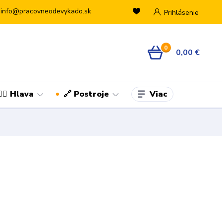
info@pracovneodevykado.sk
Prihlásenie
0
0,00 €
Viac
👷‍♂️ Hlava
🔗 Postroje