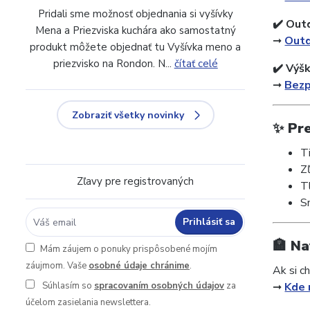
Pridali sme možnosť objednania si vyšívky
✔️ Out
Mena a Priezviska kuchára ako samostatný
➞
Outd
produkt môžete objednať tu Vyšívka meno a
priezvisko na Rondon. N...
čítať celé
✔️ Výš
➞
Bezp
Zobraziť všetky novinky
✨ Pr
T
Z
Zľavy pre registrovaných
T
S
Prihlásiť sa
🏣 Na
Mám záujem o ponuky prispôsobené mojím
záujmom. Vaše
osobné údaje chránime
.
Ak si c
Súhlasím so
spracovaním osobných údajov
za
➞
Kde 
účelom zasielania newslettera.