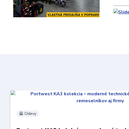
🦺 Odevy