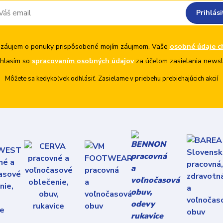
Prihlási
záujem o ponuky prispôsobené mojím záujmom. Vaše
osobné údaje c
hlasím so
spracovaním osobných údajov
za účelom zasielania newsl
Môžete sa kedykoľvek odhlásiť. Zasielame v priebehu prebiehajúcich akcií