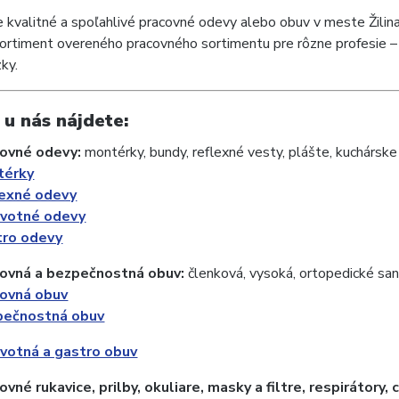
 kvalitné a spoľahlivé pracovné odevy alebo obuv v meste Žilin
sortiment overeného pracovného sortimentu pre rôzne profesie –
ky.
 u nás nájdete:
covné odevy:
montérky, bundy, reflexné vesty, plášte, kuchárske
térky
lexné odevy
avotné odevy
tro odevy
covná a bezpečnostná obuv:
členková, vysoká, ortopedické sand
ovná obuv
pečnostná obuv
votná a gastro obuv
ovné rukavice, prilby, okuliare, masky a filtre, respirátory,