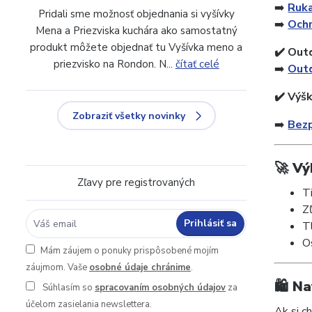
➡️
Ruka
Pridali sme možnosť objednania si vyšívky
➡️
Ochr
Mena a Priezviska kuchára ako samostatný
produkt môžete objednať tu Vyšívka meno a
✔️ Out
priezvisko na Rondon. N...
čítať celé
➡️
Outd
✔️ Výš
Zobraziť všetky novinky
➡️
Bez
🚀 V
Zľavy pre registrovaných
T
Z
Prihlásiť sa
T
O
Mám záujem o ponuky prispôsobené mojím
záujmom. Vaše
osobné údaje chránime
.
🛍️ N
Súhlasím so
spracovaním osobných údajov
za
účelom zasielania newslettera.
Ak si c