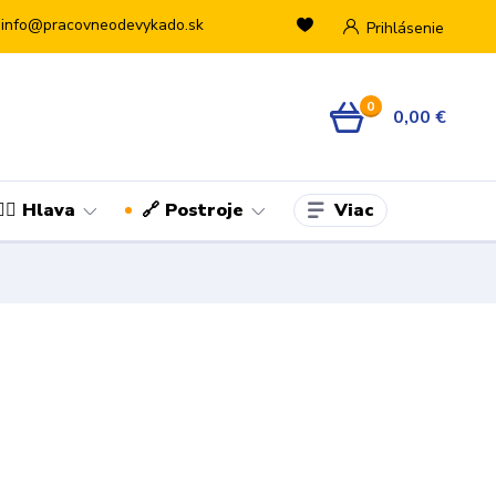
info@pracovneodevykado.sk
Prihlásenie
0
0,00 €
Viac
👷‍♂️ Hlava
🔗 Postroje