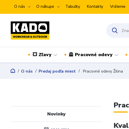
O nás
O nákupe
Tabuľky
Kontakty
Vrátenie
💥 Zľavy
🦺 Pracovné odevy
O nás
Predaj podľa miest
Pracovné odevy Žilina
Prac
Novinky
Kval