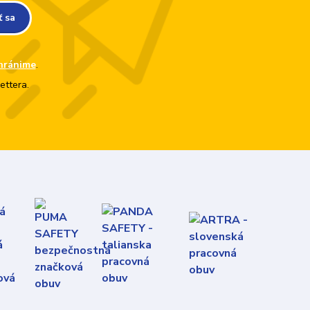
ť sa
hránime
.
ettera.