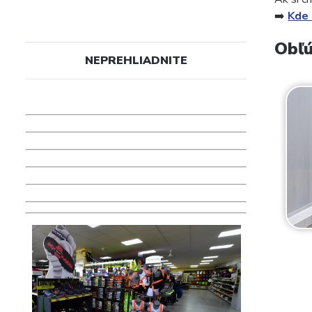
➡️
Kde 
Obľú
NEPREHLIADNITE