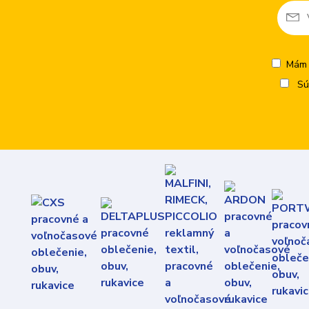
Mám 
Sú