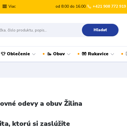
od 8.00 do 16.00
+421 908 772 919
Viac
Hľadať
👕 Oblečenie
🥾 Obuv
🧤 Rukavice
ovné odevy a obuv Žilina
ita, ktorú si zaslúžite