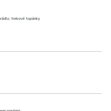
prádlo, trekové topánky
nej predajni: