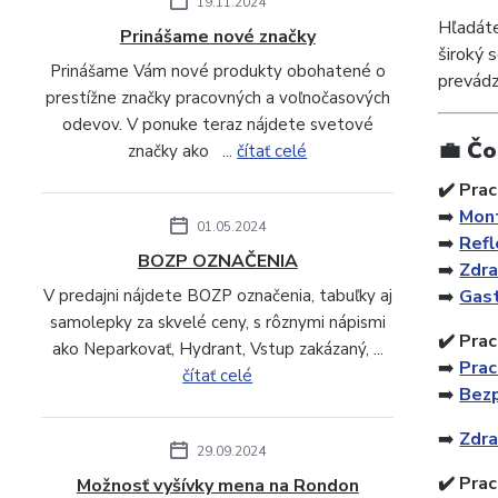
19.11.2024
Hľadáte
Prinášame nové značky
široký 
Prinášame Vám nové produkty obohatené o
prevádz
prestížne značky pracovných a voľnočasových
odevov. V ponuke teraz nájdete svetové
💼 Čo
značky ako ...
čítať celé
✔️ Pra
➡️
Mon
01.05.2024
➡️
Ref
BOZP OZNAČENIA
➡️
Zdr
V predajni nájdete BOZP označenia, tabuľky aj
➡️
Gas
samolepky za skvelé ceny, s rôznymi nápismi
✔️ Pra
ako Neparkovať, Hydrant, Vstup zakázaný, ...
➡️
Prac
čítať celé
➡️
Bez
➡️
Zdra
29.09.2024
✔️ Prac
Možnosť vyšívky mena na Rondon