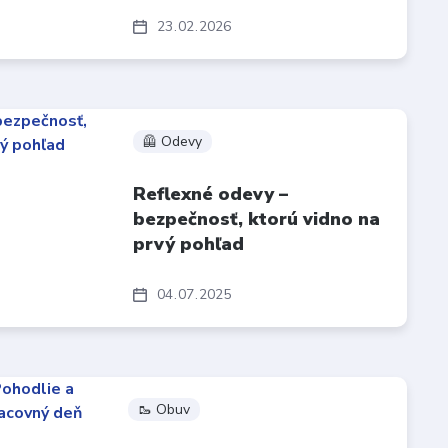
23
02
2026
🦺 Odevy
Reflexné odevy –
bezpečnosť, ktorú vidno na
prvý pohľad
04
07
2025
🥾 Obuv