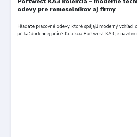
Portwest KA3 kolekcia – moderné tech
odevy pre remeselníkov aj firmy
Hľadáte pracovné odevy, ktoré spájajú moderný vzhľad, 
pri každodennej práci? Kolekcia Portwest KA3 je navrhnutá