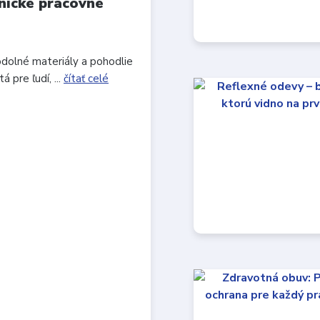
nické pracovné
odolné materiály a pohodlie
 pre ľudí, ...
čítať celé