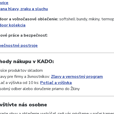
vice
ana hlavy, zraku a sluchu
door a voľnočasové oblečenie:
softshell bundy, mikiny, termo
oor kolekcia
kové práce a bezpečnosť:
pečnostné postroje
ýhody nákupu v KADO:
isíce produktov skladom
ľavy pre firmy a živnostníkov:
Zľavy a vernostný program
lač a výšivka od 10 ks:
Potlač a výšivka
sobný odber alebo doručenie priamo do Žiliny
avštívte nás osobne
hcete obuv a oblečenie vyskúšať, radi vás privítame v našej kamen