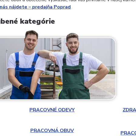
nás nájdete – predajňa Poprad
bené kategórie
PRACOVNÉ ODEVY
ZDRA
PRACOVNÁ OBUV
PRAC