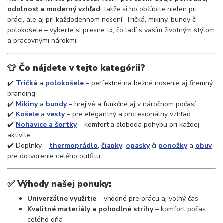
odolnosť a moderný vzhľad
, takže si ho obľúbite nielen pri
práci, ale aj pri každodennom nosení. Tričká, mikiny, bundy či
polokošele – vyberte si presne to, čo ladí s vaším životným štýlom
a pracovnými nárokmi.
👕
Čo nájdete v tejto kategórii?
✔️
Tričká
a
polokošele
– perfektné na bežné nosenie aj firemný
branding
✔️
Mikiny
a
bundy
– hrejivé a funkčné aj v náročnom počasí
✔️
Košele
a
vesty
– pre elegantný a profesionálny vzhľad
✔️
Nohavice a šortky
– komfort a sloboda pohybu pri každej
aktivite
✔️ Doplnky –
thermoprádlo
,
čiapky
,
opasky
či
ponožky
a
obuv
pre dotvorenie celého outfitu
✅
Výhody našej ponuky:
Univerzálne využitie
– vhodné pre prácu aj voľný čas
Kvalitné materiály a pohodlné strihy
– komfort počas
celého dňa