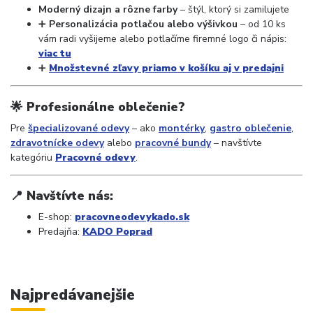
Moderný dizajn a rôzne farby
– štýl, ktorý si zamilujete
➕
Personalizácia potlačou alebo výšivkou
– od 10 ks
vám radi vyšijeme alebo potlačíme firemné logo či nápis:
viac tu
➕
Množstevné zľavy priamo v košíku aj v predajni
🌟
Profesionálne oblečenie?
Pre
špecializované odevy
– ako
montérky
,
gastro oblečenie
,
zdravotnícke odevy
alebo
pracovné bundy
– navštívte
kategóriu
Pracovné odevy
.
📍
Navštívte nás:
E-shop:
pracovneodevykado.sk
Predajňa:
KADO Poprad
Najpredávanejšie