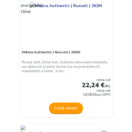
Mikina Authentic | Russell | 262M
Rovný strih, krčný lem, ležérne rebrované manžety
na rukávoch a leme, krycie švy na prieramkoch,
manžetách a leme, 3-vrs...
cena od
22,24 €
/
Ks
cena od
18,08 €
bez DPH
Zvoliť variant