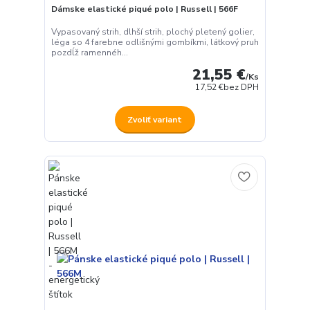
Dámske elastické piqué polo | Russell | 566F
Vypasovaný strih, dlhší strih, plochý pletený golier,
léga so 4 farebne odlišnými gombíkmi, látkový pruh
pozdĺž ramennéh...
21,55 €
/
Ks
17,52 €
bez DPH
Zvoliť variant