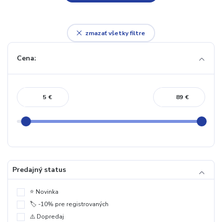
zmazať všetky filtre
Cena:
€
€
Predajný status
⭐️ Novinka
🏷️ -10% pre registrovaných
⚠️ Dopredaj