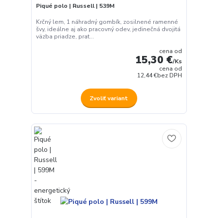
Piqué polo | Russell | 539M
Krčný lem, 1 náhradný gombík, zosilnené ramenné
švy, ideálne aj ako pracovný odev, jedinečná dvojitá
väzba priadze, prat...
cena od
15,30 €
/
Ks
cena od
12,44 €
bez DPH
Zvoliť variant