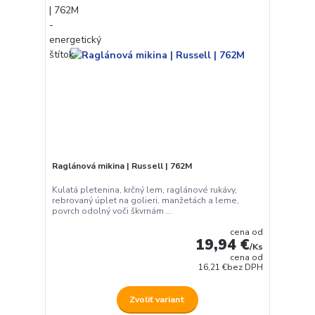
Raglánová mikina | Russell | 762M
Kulatá pletenina, krčný lem, raglánové rukávy,
rebrovaný úplet na golieri, manžetách a leme,
povrch odolný voči škvrnám ...
cena od
19,94 €
/
Ks
cena od
16,21 €
bez DPH
Zvoliť variant