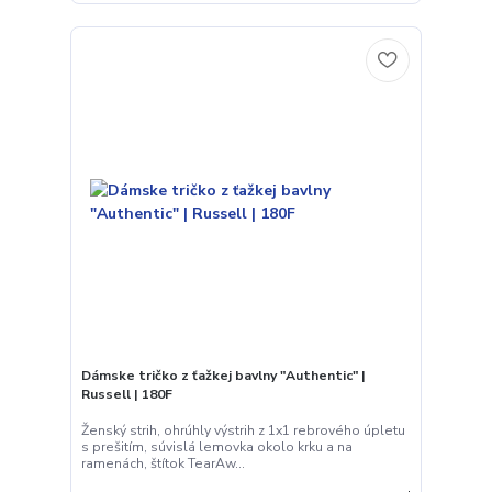
Dámske tričko z ťažkej bavlny "Authentic" |
Russell | 180F
Ženský strih, ohrúhly výstrih z 1x1 rebrového úpletu
s prešitím, súvislá lemovka okolo krku a na
ramenách, štítok TearAw...