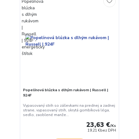
Popelínová blúzka s dlhým rukávom | Russell |
924F
Vypasovaný strih so záševkami na prednej a zadnej
strane, vypasovaný strih, skrytá gombíková léga,
sedlo, zaoblené manže...
23,63 €
/
Ks
19,21 €
bez DPH