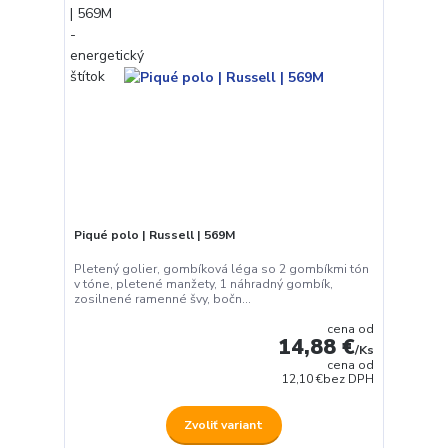
Piqué polo | Russell | 569M
Pletený golier, gombíková léga so 2 gombíkmi tón
v tóne, pletené manžety, 1 náhradný gombík,
zosilnené ramenné švy, bočn...
cena od
14,88 €
/
Ks
cena od
12,10 €
bez DPH
Zvoliť variant