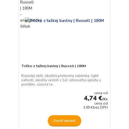
Tričko z ťažkej bavlny | Russell | 180M
Klasický strih, okrúhla pletenina (výnimka: light
oxford), okrúhly výstrih z 1x1 rebrového úpletu s
prešitím, súvislá le...
cena od
4,74 €
/
Ks
cena od
3,85 €
bez DPH
Zvoliť variant