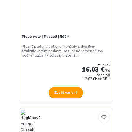
Piqué polo | Russell | 599M
Plochý pletený golier a manžety s dvojitým
štruktúrovaným pruhom, zosilnené ramenné švy,
bočné rozparky, odolný materiál...
cena od
16,03 €
/
Ks
cena od
13,03 €
bez DPH
Zvoliť variant