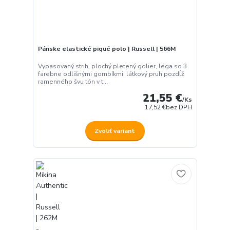
Pánske elastické piqué polo | Russell | 566M
Vypasovaný strih, plochý pletený golier, léga so 3
farebne odlišnými gombíkmi, látkový pruh pozdĺž
ramenného švu tón v t...
21,55 €
/
Ks
17,52 €
bez DPH
Zvoliť variant