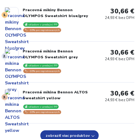
30,66 €
Pracovná mikiny Bennon
1.
OLYMPOS Sweatshirt blue/grey
24,93 € bez DPH
🏬 skladom v predajni PP
🏷️ -10% pre registrovaných
30,66 €
Pracovná mikina Bennon
2.
OLYMPOS Sweatshirt grey
24,93 € bez DPH
🏬 skladom v predajni PP
🏷️ -10% pre registrovaných
30,66 €
Pracovná mikina Bennon ALTOS
3.
Sweatshirt yellow
24,93 € bez DPH
🏬 skladom v predajni PP
🏷️ -10% pre registrovaných
zobraziť viac produktov