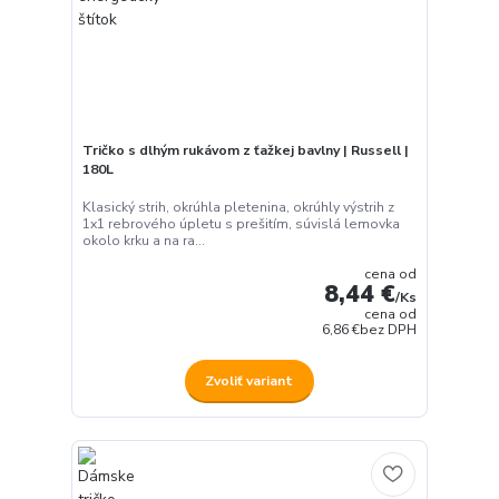
Tričko s dlhým rukávom z ťažkej bavlny | Russell |
180L
Klasický strih, okrúhla pletenina, okrúhly výstrih z
1x1 rebrového úpletu s prešitím, súvislá lemovka
okolo krku a na ra...
cena od
8,44 €
/
Ks
cena od
6,86 €
bez DPH
Zvoliť variant