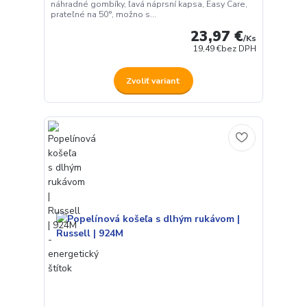
náhradné gombíky, ľavá náprsní kapsa, Easy Care,
prateľné na 50°, možno s...
23,97 €
/
Ks
19,49 €
bez DPH
Zvoliť variant