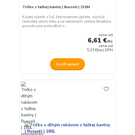
Tričko z ťažkej bavlny | Russell | 215M
Kulatý výstrih v 1x1 žebrovanom úplete, súvislá
lemovka okolo krku a na ramenách, jemná štruktúra
povrchu pre pohodlné n...
cena od
6,61 €
/
Ks
cena od
5,37 €
bez DPH
Zvoliť variant