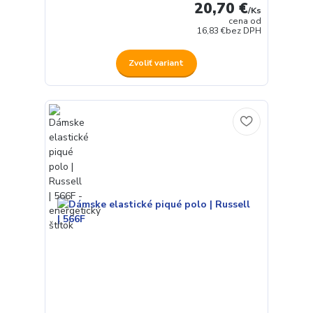
20,70 €
/
Ks
cena od
16,83 €
bez DPH
Zvoliť variant