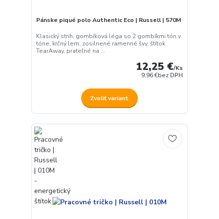
Pánske piqué polo Authentic Eco | Russell | 570M
Klasický strih, gombíková léga so 2 gombíkmi tón v
tóne, krčný lem, zosilnené ramenné švy, štítok
TearAway, prateľné na ...
12,25 €
/
Ks
9,96 €
bez DPH
Zvoliť variant