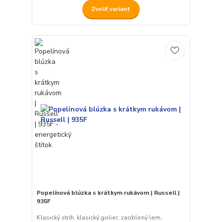
Zvoliť variant
Popelínová blúzka s krátkym rukávom | Russell |
935F
Klasický strih, klasický golier, zaoblený lem,