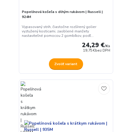
Popelínová košeľa s dlhým rukávom | Russell |
924M
Vypasovaný strih, čiastočne rozšírený golier
vyztužený kosticami, zaoblené manžety
nastaviteľné pomocou 2 gombíkov, podľ...
24,29 €
/
Ks
19,75 €
bez DPH
Zvoliť variant
Používame cookies aby sme skvalitnili služby. Používaním tejto
stránky súhlasíte s ukladaním cookies.
Ďalšie informácie
Súhlasím
Nastavenia
Súhlas môžete odmietnuť
tu
.