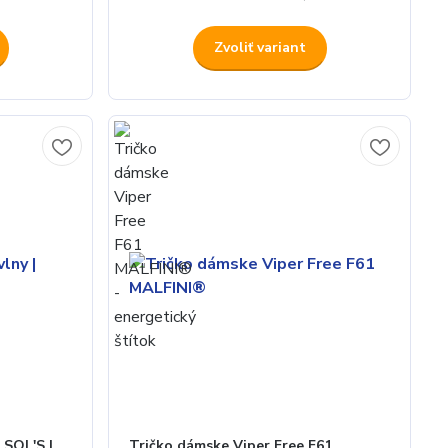
Zvoliť variant
 SOL'S |
Tričko dámske Viper Free F61