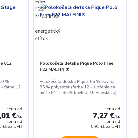
ge 812
Polokošeľa detská Pique Polo Free
F22 MALFINI®
100 %
Polokošeľa detská Pique, 65 % bavlna,
 – farba 12
35 % polyester (farba 12 - zloženie sa
môže líšiť – 85 % bavlna, 15 % viskóza)
...
cena od
cena od
,01 €
7,27 €
/
ks
/
ks
cena od
cena od
0 €
bez DPH
5,91 €
bez DPH