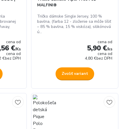
MALFINI®
hla
Tričko dámske Single Jersey, 100 %
ebrovanej
bavlna, (farba 12 - zloženie sa môže líšiť
rAway,
– 85 % bavlna, 15 % viskóza), silikónová
ú...
cena od
cena od
,56 €
5,90 €
/
Ks
/
ks
cena od
cena od
2 €
bez DPH
4,80 €
bez DPH
Zvoliť variant