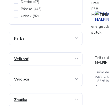
Detské
(97)
Pánske
(445)
Unisex
(82)
Farba
Tričko d
Veľkosť
MALFIN
Tričko d
bavlna, (
Výrobca
- 85 % ba
ú...
Značka