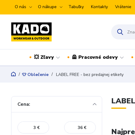
O nás
O nákupe
Tabuľky
Kontakty
Vrátenie
💥 Zľavy
🦺 Pracovné odevy
👕 Oblečenie
LABEL FREE - bez predajnej etikety
LABEL 
Cena:
€
€
Najpre