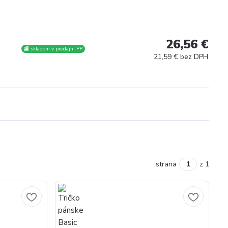
26,56 €
🏬 skladom v predajni PP
21,59 € bez DPH
strana
z 1