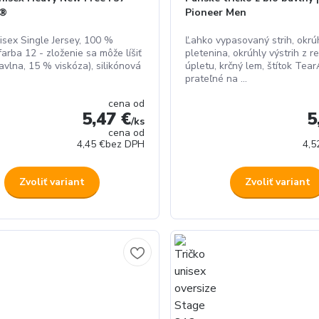
I®
Pioneer Men
isex Single Jersey, 100 %
Ľahko vypasovaný strih, okrú
farba 12 - zloženie sa môže líšiť
pletenina, okrúhly výstrih z r
avlna, 15 % viskóza), silikónová
úpletu, krčný lem, štítok Tea
prateľné na ...
cena od
5,47 €
5
/
ks
cena od
4,45 €
bez DPH
4,5
Zvoliť variant
Zvoliť variant