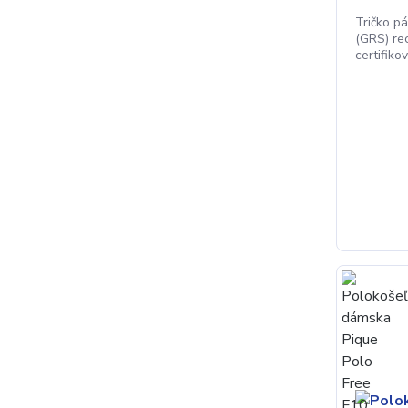
Tričko p
(GRS) re
certifiko