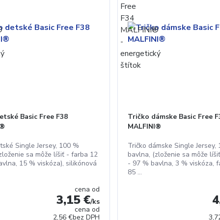
etské Basic Free F38
Tričko dámske Basic Free F
I®
MALFINI®
etské Single Jersey, 100 %
Tričko dámske Single Jersey,
zloženie sa môže líšiť - farba 12
bavlna, (zloženie sa môže líši
vlna, 15 % viskóza), silikónová
- 97 % bavlna, 3 % viskóza, f
85 ...
cena od
3,15 €
4
/
ks
cena od
2,56 €
bez DPH
3,7