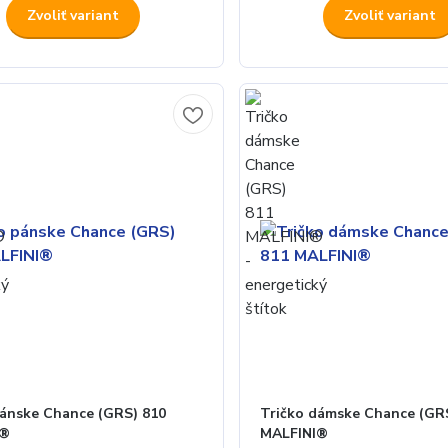
Zvoliť variant
Zvoliť variant
pánske Chance (GRS) 810
Tričko dámske Chance (GR
I®
MALFINI®