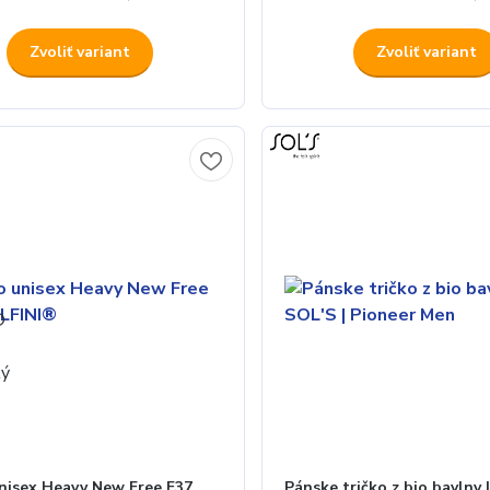
Zvoliť variant
Zvoliť variant
unisex Heavy New Free F37
Pánske tričko z bio bavlny |