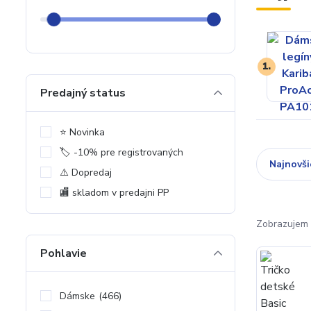
1.
Predajný status
⭐️ Novinka
🏷️ -10% pre registrovaných
Najnovši
⚠️ Dopredaj
🏬 skladom v predajni PP
Zobrazujem 
Pohlavie
Dámske
(466)