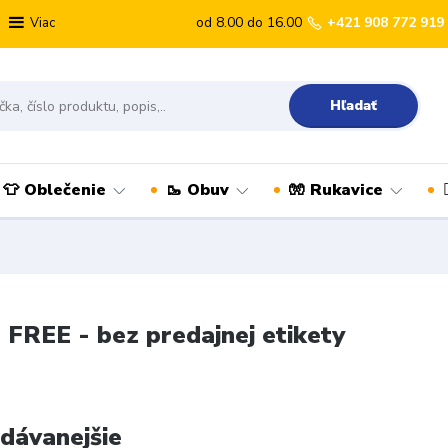
od 8.00 do 16.00
+421 908 772 919
Viac
Hľadať
👕 Oblečenie
🥾 Obuv
🧤 Rukavice
FREE - bez predajnej etikety
dávanejšie