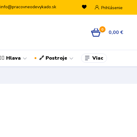
info@pracovneodevykado.sk
Prihlásenie
0
0,00 €
Viac
👷‍♂️ Hlava
🔗 Postroje