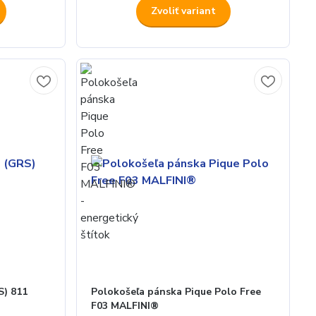
Zvoliť variant
S) 811
Polokošeľa pánska Pique Polo Free
F03 MALFINI®