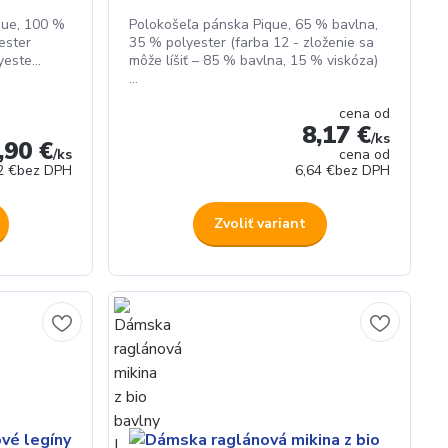
que, 100 %
Polokošeľa pánska Pique, 65 % bavlna,
ester
35 % polyester (farba 12 - zloženie sa
este...
môže líšiť – 85 % bavlna, 15 % viskóza)
...
cena od
8,17 €
/
ks
,90 €
/
ks
cena od
2 €
bez DPH
6,64 €
bez DPH
Zvoliť variant