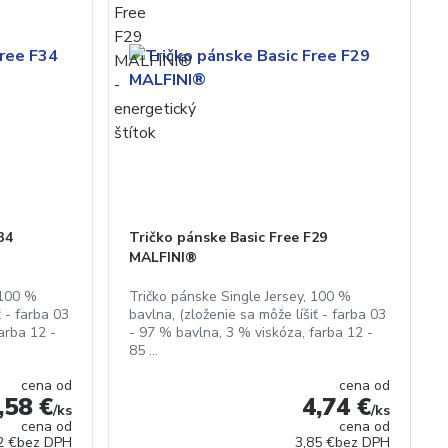
34
Tričko pánske Basic Free F29
MALFINI®
 100 %
Tričko pánske Single Jersey, 100 %
ť - farba 03
bavlna, (zloženie sa môže líšiť - farba 03
arba 12 -
- 97 % bavlna, 3 % viskóza, farba 12 -
85 ...
cena od
cena od
,58 €
4,74 €
/
ks
/
ks
cena od
cena od
2 €
bez DPH
3,85 €
bez DPH