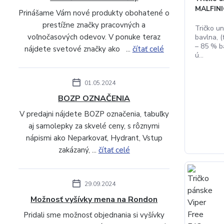
MALFIN
Prinášame Vám nové produkty obohatené o
prestížne značky pracovných a
Tričko un
voľnočasových odevov. V ponuke teraz
bavlna, (
– 85 % b
nájdete svetové značky ako ...
čítať celé
ú...
01.05.2024
BOZP OZNAČENIA
V predajni nájdete BOZP označenia, tabuľky
aj samolepky za skvelé ceny, s rôznymi
nápismi ako Neparkovať, Hydrant, Vstup
zakázaný, ...
čítať celé
29.09.2024
Možnosť vyšívky mena na Rondon
Pridali sme možnosť objednania si vyšívky