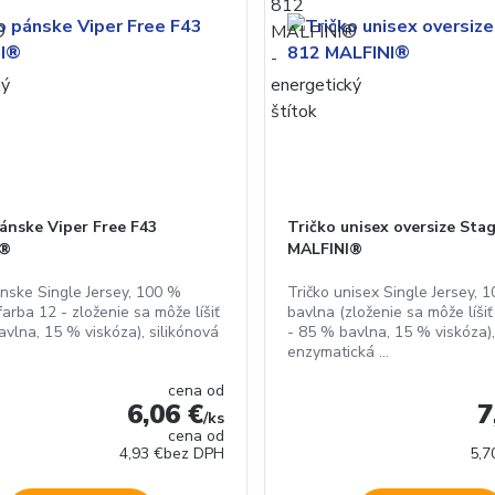
ánske Viper Free F43
Tričko unisex oversize Sta
I®
MALFINI®
ánske Single Jersey, 100 %
Tričko unisex Single Jersey, 
farba 12 - zloženie sa môže líšiť
bavlna (zloženie sa môže líšiť
avlna, 15 % viskóza), silikónová
- 85 % bavlna, 15 % viskóza),
enzymatická ...
cena od
6,06 €
7
/
ks
cena od
4,93 €
bez DPH
5,7