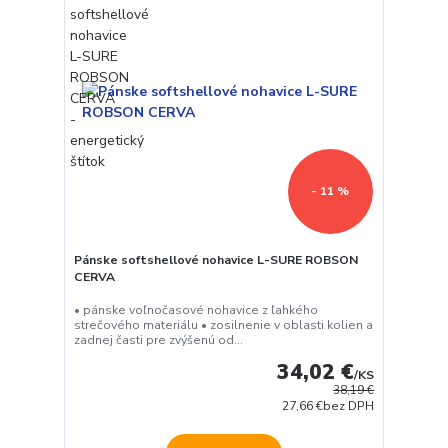
- 11 %
Pánske softshellové nohavice L-SURE ROBSON
CERVA
• pánske voľnočasové nohavice z ľahkého
strečového materiálu • zosilnenie v oblasti kolien a
zadnej časti pre zvýšenú od...
34,02 €
/
KS
38,19 €
27,66 €
bez DPH