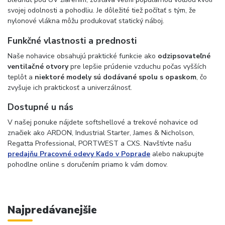
svojej odolnosti a pohodliu. Je dôležité tiež počítať s tým, že
nylonové vlákna môžu produkovať statický náboj.
Funkčné vlastnosti a prednosti
Naše nohavice obsahujú praktické funkcie ako
odzipsovateľné
ventilačné otvory
pre lepšie prúdenie vzduchu počas vyšších
teplôt a
niektoré modely sú dodávané spolu s opaskom
, čo
zvyšuje ich praktickosť a univerzálnosť.
Dostupné u nás
V našej ponuke nájdete softshellové a trekové nohavice od
značiek ako ARDON, Industrial Starter, James & Nicholson,
Regatta Professional, PORTWEST a CXS. Navštívte našu
predajňu Pracovné odevy Kado v Poprade
alebo nakupujte
pohodlne online s doručením priamo k vám domov.
Najpredávanejšie