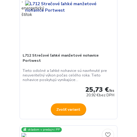
L712 Strečové ľahké manžetové nohavice
Portwest
Tieto odolné a ľahké nohavice sú navrhnuté pre
neuveriteľný výkon počas celého roka. Tieto
nohavice poskytujú vynikajúce...
25,73 €
/
ks
20,92 €
bez DPH
Zvoliť variant
🏬 skladom v predajni PP