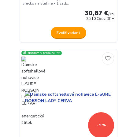
vrecko na stehne • 1 zad...
30,87 €
/
KS
25,10 €
bez DPH
Zvoliť variant
🏬 skladom v predajni PP
- 9 %