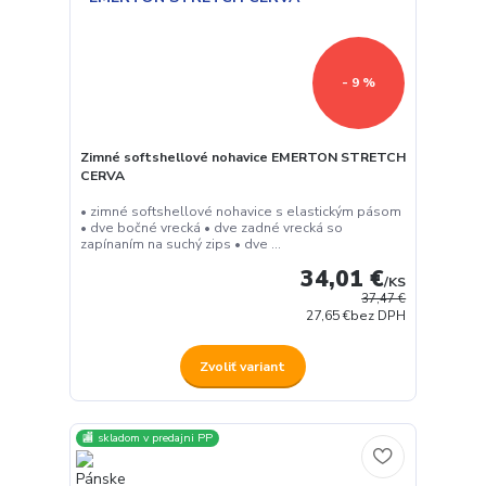
- 9 %
Zimné softshellové nohavice EMERTON STRETCH
CERVA
• zimné softshellové nohavice s elastickým pásom
• dve bočné vrecká • dve zadné vrecká so
zapínaním na suchý zips • dve ...
34,01 €
/
KS
37,47 €
27,65 €
bez DPH
Zvoliť variant
🏬 skladom v predajni PP