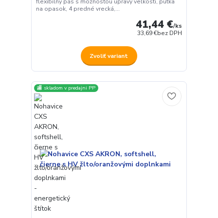
flexibilný pás s možnosťou úpravy veľkosti, pútka
na opasok, 4 predné vrecká,...
41,44 €
/
ks
33,69 €
bez DPH
Zvoliť variant
🏬 skladom v predajni PP