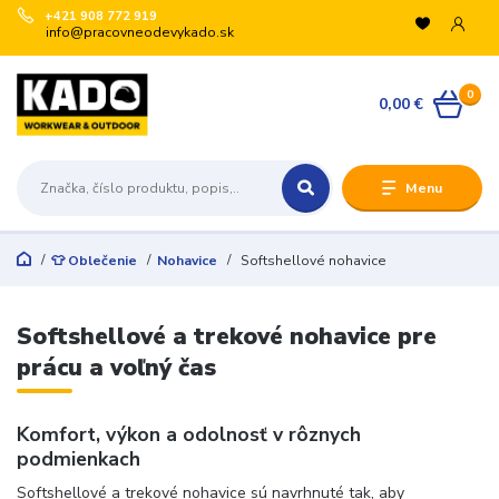
+421 908 772 919
info@pracovneodevykado.sk
0
0,00 €
Menu
👕 Oblečenie
Nohavice
Softshellové nohavice
Softshellové a trekové nohavice pre
prácu a voľný čas
Komfort, výkon a odolnosť v rôznych
podmienkach
Softshellové a trekové nohavice sú navrhnuté tak, aby