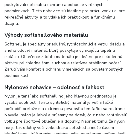
poskytovali optimálnu ochranu a pohodlie v rôznych
podmienkach. Tieto nohavice sú ideálne pre prácu vonku aj pre
rekreačné aktivity, a to vďaka ich praktickosti a funkčnému
dizajnu.
Výhody softshellového materiálu
Softshell je špeciálny priedušný, rýchloschnúci a vetru, dažďu aj
snehu odolný materiál, ktorý poskytuje vynikajúcu tepelnú
izoláciu. Oblečenie z tohto materiálu je ideálne pre celodennú
aktivitu pri chladnejšom, suchom a relatívne stabilnom počasí.
Zaručí vám komfort a ochranu v meniacich sa poveternostných
podmienkach.
Nylonové nohavice – odolnosť a ľahkosť
Nylon je tenší ako softshell, no jeho hlavnou prednosťou je
vysoká odolnosť. Tento syntetický materiál je veľmi ťažké
poškodiť, pretože má extrémnu pevnosť a len ťažko sa roztrhne.
Navyše, nylon je ľahký a príjemný na dotyk, čo z neho robí skvelú
voľbu pre športové oblečenie a doplnky. Napriek tomu, že nylon
nie je tak odolný voči vlhkosti ako softshell a môže časom
blednúť pod UV žiarením, zostáva veľmi populárnou voľbou kvôli