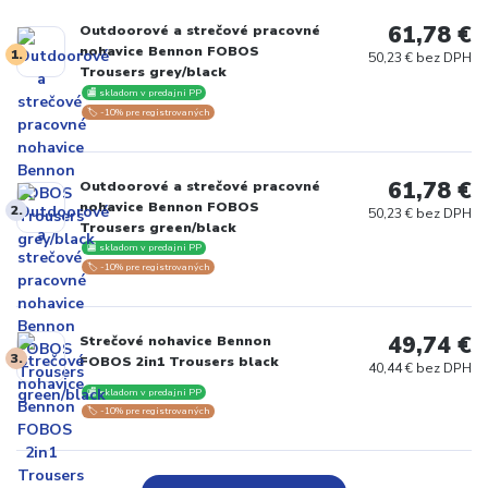
61,78 €
Outdoorové a strečové pracovné
nohavice Bennon FOBOS
1.
50,23 € bez DPH
Trousers grey/black
🏬 skladom v predajni PP
🏷️ -10% pre registrovaných
61,78 €
Outdoorové a strečové pracovné
nohavice Bennon FOBOS
2.
50,23 € bez DPH
Trousers green/black
🏬 skladom v predajni PP
🏷️ -10% pre registrovaných
49,74 €
Strečové nohavice Bennon
3.
FOBOS 2in1 Trousers black
40,44 € bez DPH
🏬 skladom v predajni PP
🏷️ -10% pre registrovaných