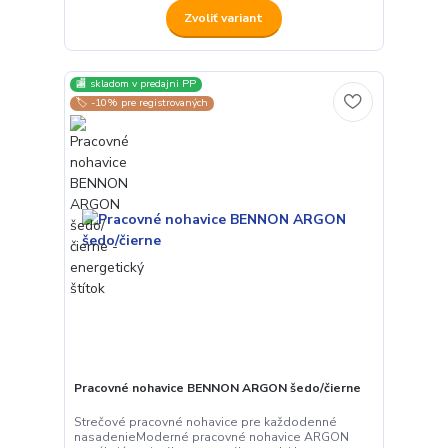
Zvoliť variant
🏬 skladom v predajni PP
🏷️ -10% pre registrovaných
Pracovné nohavice BENNON ARGON šedo/čierne
Strečové pracovné nohavice pre každodenné
nasadenieModerné pracovné nohavice ARGON