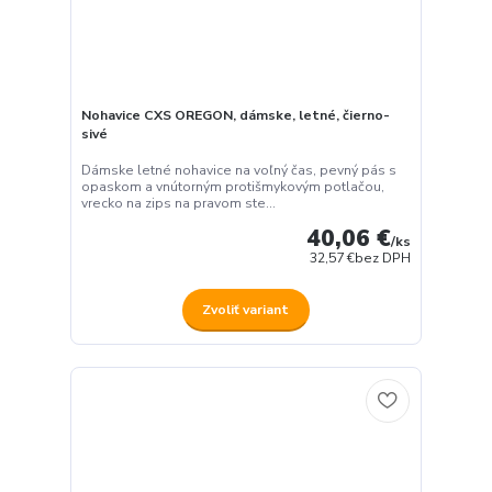
Nohavice CXS OREGON, dámske, letné, čierno-
sivé
Dámske letné nohavice na voľný čas, pevný pás s
opaskom a vnútorným protišmykovým potlačou,
vrecko na zips na pravom ste...
40,06 €
/
ks
32,57 €
bez DPH
Zvoliť variant