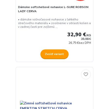
Dámske softshellové nohavice L-SURE ROBSON
LADY CERVA
• dámske voľnočasové nohavice z ľahkého
strečového materiálu • zosilnenie v oblasti kolien a
v zadnej časti pre zvýšenú ...
32,90 €
/
KS
35,98 €
26,75 €
bez DPH
Zvoliť variant