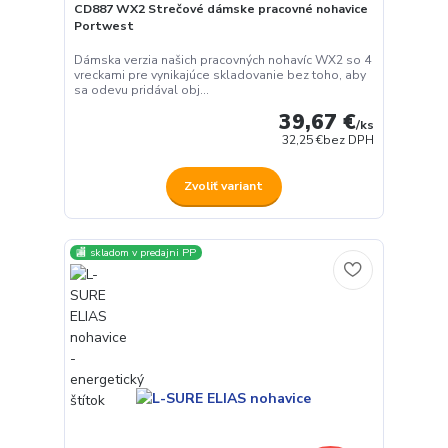
CD887 WX2 Strečové dámske pracovné nohavice
Portwest
Dámska verzia našich pracovných nohavíc WX2 so 4
vreckami pre vynikajúce skladovanie bez toho, aby
sa odevu pridával obj...
39,67 €
/
ks
32,25 €
bez DPH
Zvoliť variant
🏬 skladom v predajni PP