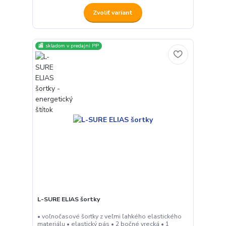
Zvoliť variant
🏬 skladom v predajni PP
L-SURE ELIAS šortky
• voľnočasové šortky z veľmi ľahkého elastického
materiálu • elastický pás • 2 bočné vrecká • 1