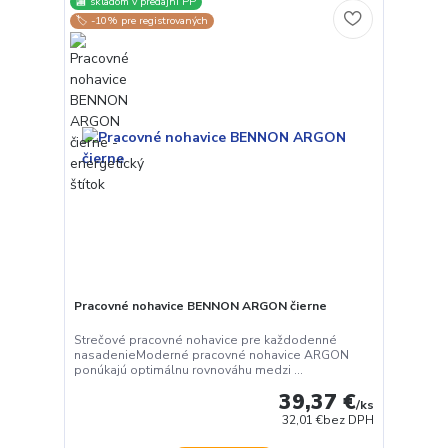
🏬 skladom v predajni PP
🏷️ -10% pre registrovaných
Pracovné nohavice BENNON ARGON čierne
Strečové pracovné nohavice pre každodenné
nasadenieModerné pracovné nohavice ARGON
ponúkajú optimálnu rovnováhu medzi ...
39,37 €
/
ks
32,01 €
bez DPH