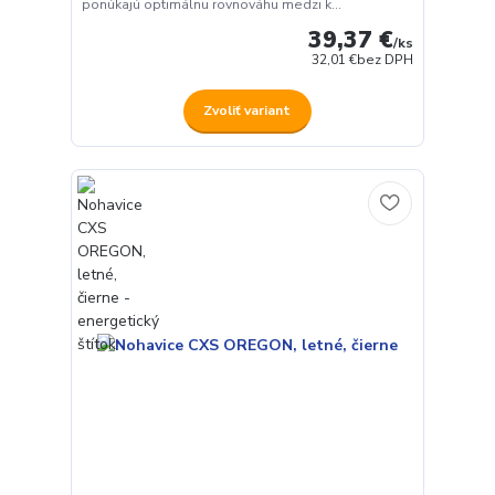
ponúkajú optimálnu rovnováhu medzi k...
39,37 €
/
ks
32,01 €
bez DPH
Zvoliť variant