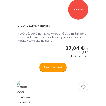
- 12 %
L-SURE ELIAS nohavice
• voľnočasové nohavice vyrobené z veľmi ľahkého
elastického materiálu • elastický pás • 2 bočné
vrecká • 1 vrecko na ste...
37,04 €
/
KS
41,94 €
30,11 €
bez DPH
Zvoliť variant