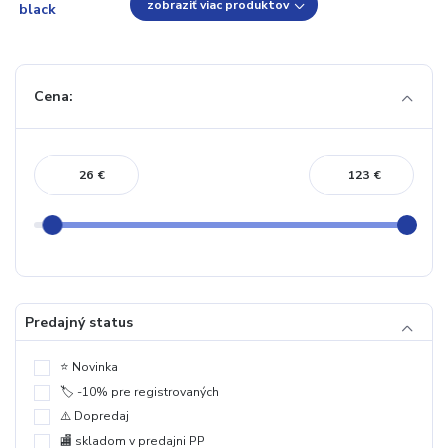
zobraziť viac produktov
Cena:
€
€
Predajný status
⭐️ Novinka
🏷️ -10% pre registrovaných
⚠️ Dopredaj
🏬 skladom v predajni PP