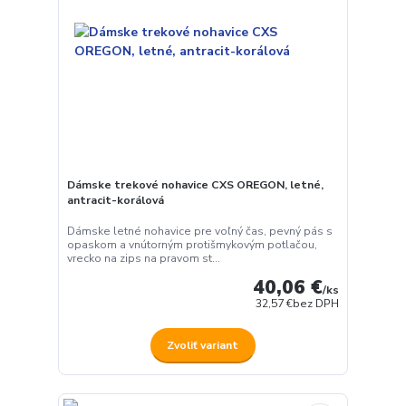
Dámske trekové nohavice CXS OREGON, letné,
antracit-korálová
Dámske letné nohavice pre voľný čas, pevný pás s
opaskom a vnútorným protišmykovým potlačou,
vrecko na zips na pravom st...
40,06 €
/
ks
32,57 €
bez DPH
Zvoliť variant