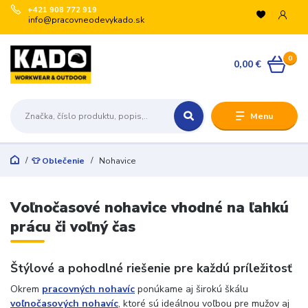
+421 908 772 919
info@pracovneodevykado.sk
VYUŽITE ZĽAVY
0
🏷️ -10 % pre registrovaných na vybrané značky
0,00 €
(ARTRA, ARDON, VM, BENNON, ATG, B-WELL, GIBLOR’S
a ďalšie).
+
Menu
🛒 Množstevné zľavy v košíku:
€200 → -5 %
€500 → -10 %
👕 Oblečenie
Nohavice
€1 000 → -15 %
€3 000 → -20 %
Registrujte sa:
Voľnočasové nohavice vhodné na ľahkú
prácu či voľný čas
Odoslať
Štýlové a pohodlné riešenie pre každú príležitosť
Zatvoriť
Okrem
pracovných nohavíc
ponúkame aj širokú škálu
voľnočasových nohavíc
, ktoré sú ideálnou voľbou pre mužov aj