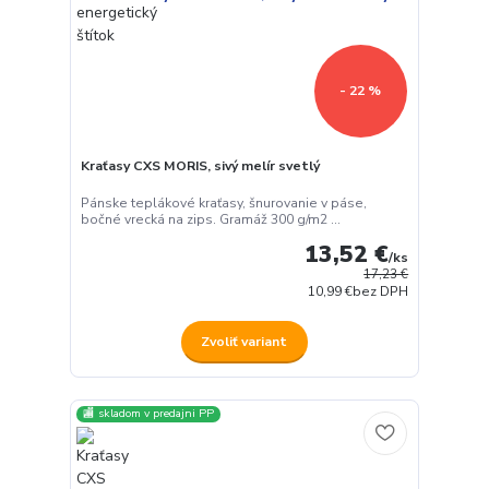
- 22 %
Kraťasy CXS MORIS, sivý melír svetlý
Pánske teplákové kraťasy, šnurovanie v páse,
bočné vrecká na zips. Gramáž 300 g/m2 ...
13,52 €
/
ks
17,23 €
10,99 €
bez DPH
Zvoliť variant
🏬 skladom v predajni PP