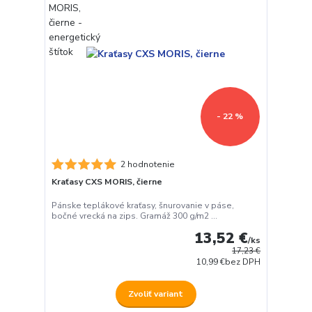
- 22 %
2 hodnotenie
Kraťasy CXS MORIS, čierne
Pánske teplákové kraťasy, šnurovanie v páse,
bočné vrecká na zips. Gramáž 300 g/m2 ...
13,52 €
/
ks
17,23 €
10,99 €
bez DPH
Zvoliť variant