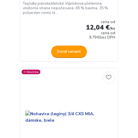
Tepláky pánske/detské Výplnková pletenina,
vnútorná strana nepočesaná, 65 % bavlna, 35 %
polyester rovný st...
cena od
12,04 €
/
ks
cena od
9,79 €
bez DPH
Zvoliť variant
⭐️ Novinka