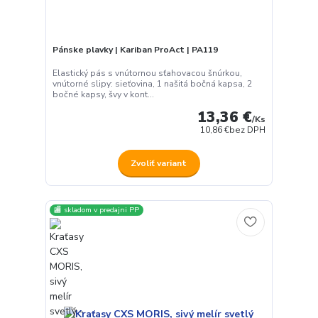
Pánske plavky | Kariban ProAct | PA119
Elastický pás s vnútornou sťahovacou šnúrkou,
vnútorné slipy: sieťovina, 1 našitá bočná kapsa, 2
bočné kapsy, švy v kont...
13,36 €
/
Ks
10,86 €
bez DPH
Zvoliť variant
🏬 skladom v predajni PP