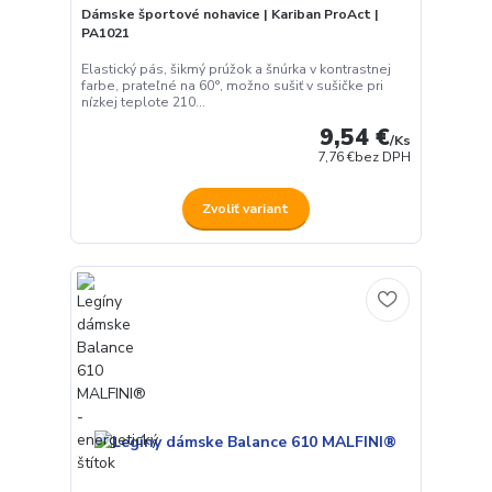
Dámske športové nohavice | Kariban ProAct |
PA1021
Elastický pás, šikmý prúžok a šnúrka v kontrastnej
farbe, prateľné na 60°, možno sušiť v sušičke pri
nízkej teplote 210...
9,54 €
/
Ks
7,76 €
bez DPH
Zvoliť variant