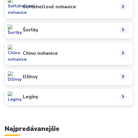
Softshellové nohavice
Šortky
Chino nohavice
Džínsy
Legíny
Najpredávanejšie