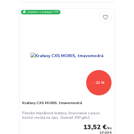
🏬 skladom v predajni PP
- 22 %
Kraťasy CXS MORIS, tmavomodrá
Pánske teplákové kraťasy, šnurovanie v páse,
bočné vrecká na zips. Gramáž 300 g/m2 ...
13,52 €
/
ks
17,23 €