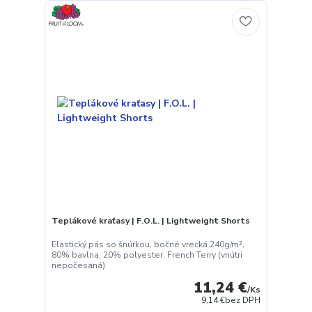
Teplákové kraťasy | F.O.L. | Lightweight Shorts
Elastický pás so šnúrkou, bočné vrecká 240g/m²,
80% bavlna, 20% polyester, French Terry (vnútri
nepočesaná)
11,24 €
/
Ks
9,14 €
bez DPH