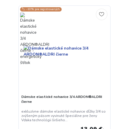
🏷️ -10% pre registrovaných
Dámske elastické nohavice 3/4 ARDON®ALDRI
čierne
exkluzívne dámske elastické nohavice dĺžky 3/4 so
zvýšeným pásom vyvinuté špeciálne pre ženy
Vďaka technológii širšieho...