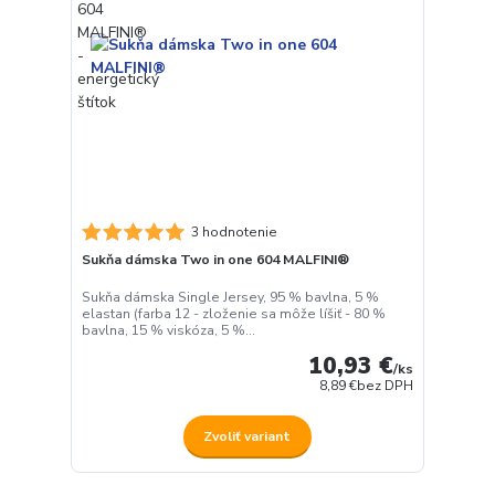
3 hodnotenie
Sukňa dámska Two in one 604 MALFINI®
Sukňa dámska Single Jersey, 95 % bavlna, 5 %
elastan (farba 12 - zloženie sa môže líšiť - 80 %
bavlna, 15 % viskóza, 5 %...
10,93 €
/
ks
8,89 €
bez DPH
Zvoliť variant