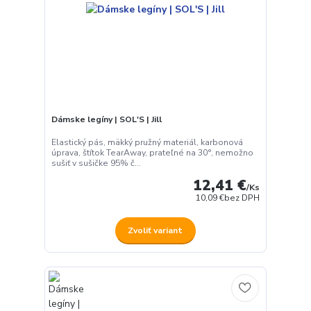
Dámske legíny | SOL'S | Jill
Elastický pás, mäkký pružný materiál, karbonová
úprava, štítok TearAway, prateľné na 30°, nemožno
sušiť v sušičke 95% č...
12,41 €
/
Ks
10,09 €
bez DPH
Zvoliť variant