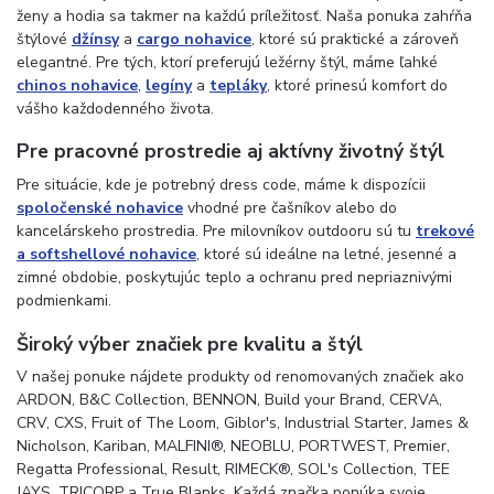
ženy a hodia sa takmer na každú príležitosť. Naša ponuka zahŕňa
štýlové
džínsy
a
cargo nohavice
, ktoré sú praktické a zároveň
elegantné. Pre tých, ktorí preferujú ležérny štýl, máme ľahké
chinos nohavice
,
legíny
a
tepláky
, ktoré prinesú komfort do
vášho každodenného života.
Pre pracovné prostredie aj aktívny životný štýl
Pre situácie, kde je potrebný dress code, máme k dispozícii
spoločenské nohavice
vhodné pre čašníkov alebo do
kancelárskeho prostredia. Pre milovníkov outdooru sú tu
trekové
a softshellové nohavice
, ktoré sú ideálne na letné, jesenné a
zimné obdobie, poskytujúc teplo a ochranu pred nepriaznivými
podmienkami.
Široký výber značiek pre kvalitu a štýl
V našej ponuke nájdete produkty od renomovaných značiek ako
ARDON, B&C Collection, BENNON, Build your Brand, CERVA,
CRV, CXS, Fruit of The Loom, Giblor's, Industrial Starter, James &
Nicholson, Kariban, MALFINI®, NEOBLU, PORTWEST, Premier,
Regatta Professional, Result, RIMECK®, SOL's Collection, TEE
JAYS, TRICORP a True Blanks. Každá značka ponúka svoje