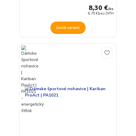
8,30 €
/
ks
6,75 €
bez DPH
Zvoliť variant