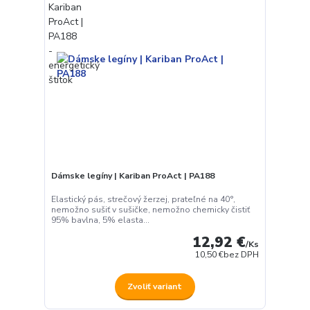
Dámske legíny | Kariban ProAct | PA188
Elastický pás, strečový žerzej, prateľné na 40°,
nemožno sušiť v sušičke, nemožno chemicky čistiť
95% bavlna, 5% elasta...
12,92 €
/
Ks
10,50 €
bez DPH
Zvoliť variant