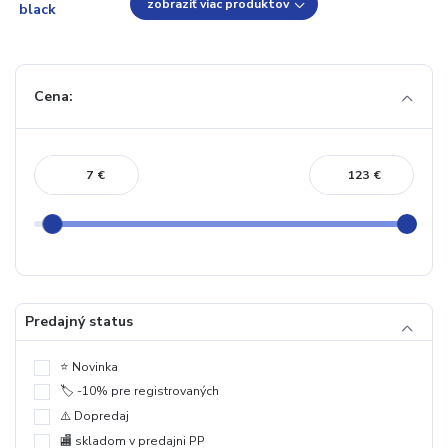
zobraziť viac produktov
Cena:
€
€
Predajný status
⭐️ Novinka
🏷️ -10% pre registrovaných
⚠️ Dopredaj
🏬 skladom v predajni PP