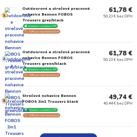
61,78 €
Outdoorové a strečové pracovné
nohavice Bennon FOBOS
1.
50,23 € bez DPH
Trousers grey/black
🏬 skladom v predajni PP
🏷️ -10% pre registrovaných
61,78 €
Outdoorové a strečové pracovné
nohavice Bennon FOBOS
2.
50,23 € bez DPH
Trousers green/black
🏬 skladom v predajni PP
🏷️ -10% pre registrovaných
49,74 €
Strečové nohavice Bennon
3.
FOBOS 2in1 Trousers black
40,44 € bez DPH
🏬 skladom v predajni PP
🏷️ -10% pre registrovaných