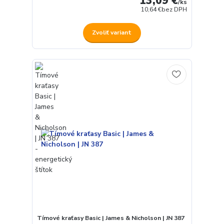
13,09 €
/
ks
10,64 €
bez DPH
Zvoliť variant
Tímové kraťasy Basic | James & Nicholson | JN 387