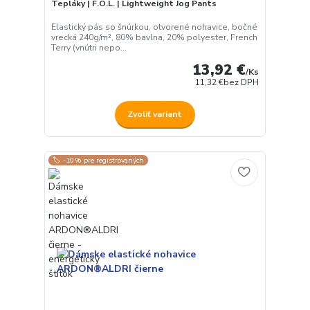
Tepláky | F.O.L. | Lightweight Jog Pants
Elastický pás so šnúrkou, otvorené nohavice, bočné
vrecká 240g/m², 80% bavlna, 20% polyester, French
Terry (vnútri nepo...
13,92 €
/
Ks
11,32 €
bez DPH
Zvoliť variant
🏷️ -10% pre registrovaných
Používame cookies aby sme skvalitnili služby. Používaním tejto
stránky súhlasíte s ukladaním cookies.
Ďalšie informácie
Súhlasím
Nastavenia
Súhlas môžete odmietnuť
tu
.