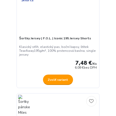
Šortky Jersey | F.O.L. | Iconic 195 Jersey Shorts
Klasický střih, elastický pas, boční kapsy, štítek
TearAway195g/m², 100% prstencová bavlna, single
jersey
7,48 €
/
Ks
6,08 €
bez DPH
Zvoliť variant