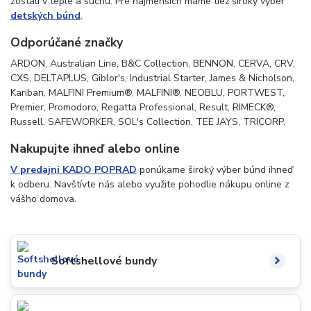
zostali v teple a suchu. Pre najmenších máme tiež široký výber
detských búnd
.
Odporúčané značky
ARDON, Australian Line, B&C Collection, BENNON, CERVA, CRV,
CXS, DELTAPLUS, Giblor's, Industrial Starter, James & Nicholson,
Kariban, MALFINI Premium®, MALFINI®, NEOBLU, PORTWEST,
Premier, Promodoro, Regatta Professional, Result, RIMECK®,
Russell, SAFEWORKER, SOL's Collection, TEE JAYS, TRICORP.
Nakupujte ihneď alebo online
V predajni KADO POPRAD
ponúkame široký výber búnd ihneď
k odberu. Navštívte nás alebo využite pohodlie nákupu online z
vášho domova.
Softshellové bundy