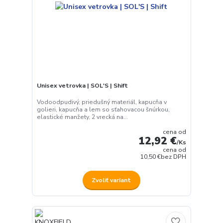
Unisex vetrovka | SOL'S | Shift
Vodoodpudivý, priedušný materiál, kapucňa v
golieri, kapucňa a lem so sťahovacou šnúrkou,
elastické manžety, 2 vrecká na...
cena od
12,92 €
/
Ks
cena od
10,50 €
bez DPH
Zvoliť variant