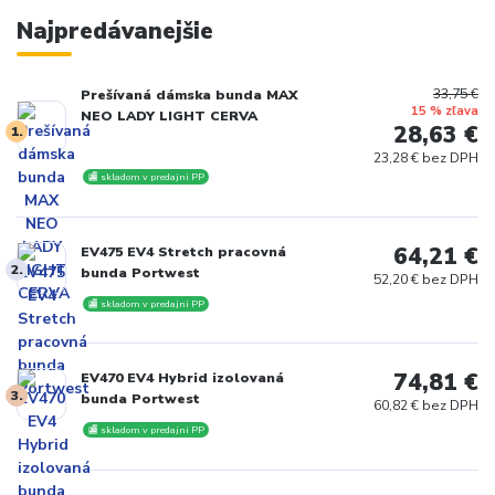
Najpredávanejšie
33,75 €
Prešívaná dámska bunda MAX
15 % zľava
NEO LADY LIGHT CERVA
28,63 €
1.
23,28 € bez DPH
🏬 skladom v predajni PP
64,21 €
EV475 EV4 Stretch pracovná
2.
bunda Portwest
52,20 € bez DPH
🏬 skladom v predajni PP
74,81 €
EV470 EV4 Hybrid izolovaná
3.
bunda Portwest
60,82 € bez DPH
🏬 skladom v predajni PP