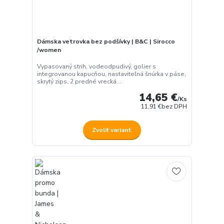
Dámska vetrovka bez podšívky | B&C | Sirocco
/women
Vypasovaný strih, vodeodpudivý, golier s
integrovanou kapucňou, nastaviteľná šnúrka v páse,
skrytý zips, 2 predné vrecká...
14,65 €
/
Ks
11,91 €
bez DPH
Zvoliť variant