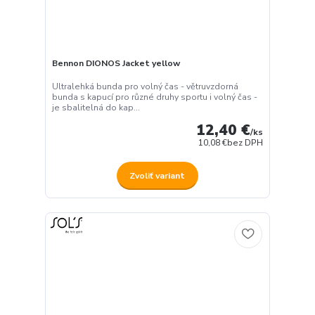
Bennon DIONOS Jacket yellow
Ultralehká bunda pro volný čas - větruvzdorná
bunda s kapucí pro různé druhy sportu i volný čas -
je sbalitelná do kap...
12,40 €
/
ks
10,08 €
bez DPH
Zvoliť variant