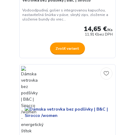
Vetrovka bez podšívky | B&C | Sirocco
Vodoodpudivý, golier s integrovanou kapucňou,
nastaviteľná šnúrka v páse, skrytý zips, zloženie a
uloženie bundy do vrec...
14,65 €
/
Ks
11,91 €
bez DPH
Zvoliť variant