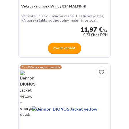
Vetrovka unisex Windy 524 MALFINI®
Vetrovka unisex Plátnová väzba, 100 % polyester,
PA úprava ľahký vodeodolný materiál celoza...
11,97 €
/
ks
9,73 €
bez DPH
Zvoliť variant
🏷️ -10% pre registrovaných