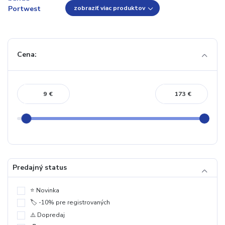
zobraziť viac produktov
Cena:
€
€
Predajný status
⭐️ Novinka
🏷️ -10% pre registrovaných
⚠️ Dopredaj