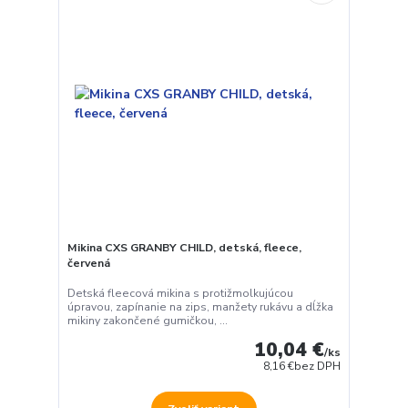
Mikina CXS GRANBY CHILD, detská, fleece,
červená
Detská fleecová mikina s protižmolkujúcou
úpravou, zapínanie na zips, manžety rukávu a dĺžka
mikiny zakončené gumičkou, ...
10,04 €
/
ks
8,16 €
bez DPH