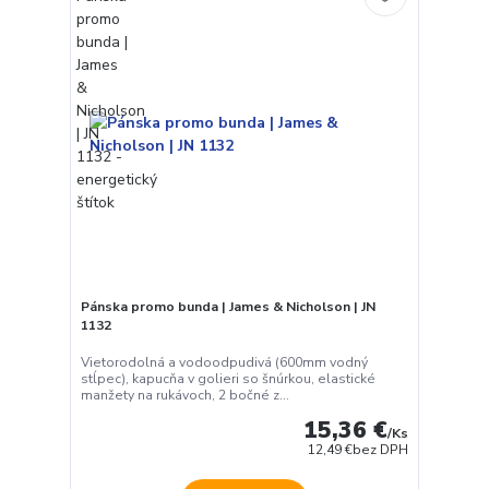
Pánska promo bunda | James & Nicholson | JN
1132
Vietorodolná a vodoodpudivá (600mm vodný
stĺpec), kapucňa v golieri so šnúrkou, elastické
manžety na rukávoch, 2 bočné z...
15,36 €
/
Ks
12,49 €
bez DPH