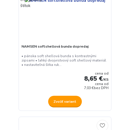
NAMSEN softshellová bunda dopredaj
• pánska soft shellová bunda s kontrastnými
zipsami • ľahký dvojvrstvový soft shellový materiál
• nastaviteľná šírka ruk...
cena od
8,65 €
/
KS
cena od
7,03 €
bez DPH
Zvoliť variant