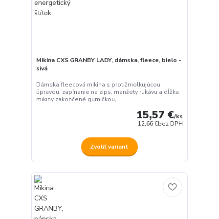
Mikina CXS GRANBY LADY, dámska, fleece, bielo -
sivá
Dámska fleecová mikina s protižmolkujúcou
úpravou, zapínanie na zips, manžety rukávu a dĺžka
mikiny zakončené gumičkou, ...
15,57 €
/
ks
12,66 €
bez DPH
Zvoliť variant