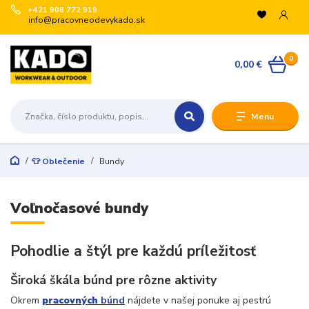
+421 908 772 919
info@pracovneodevykado.sk
0
0,00 €
Menu
👕 Oblečenie
Bundy
Voľnočasové bundy
Pohodlie a štýl pre každú príležitosť
Široká škála búnd pre rôzne aktivity
Okrem
pracovných
búnd
nájdete v našej ponuke aj pestrú