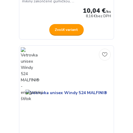
mikiny zakončené gumičkou, ...
10,04 €
/
ks
8,16 €
bez DPH
Zvoliť variant