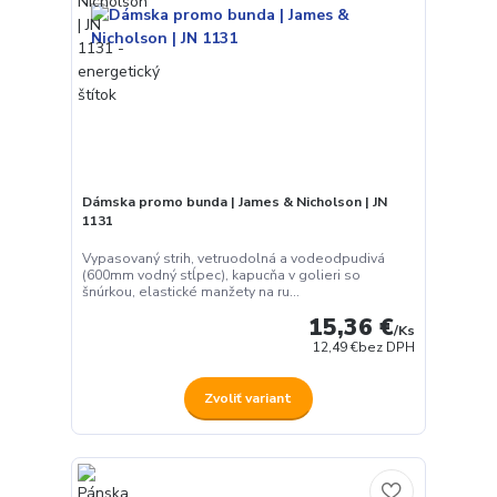
Dámska promo bunda | James & Nicholson | JN
1131
Vypasovaný strih, vetruodolná a vodeodpudivá
(600mm vodný stĺpec), kapucňa v golieri so
šnúrkou, elastické manžety na ru...
15,36 €
/
Ks
12,49 €
bez DPH
Zvoliť variant