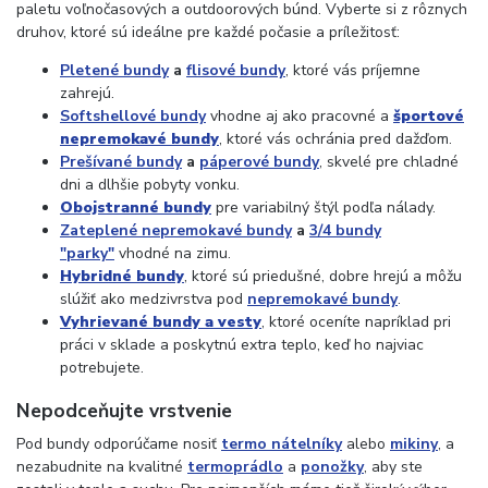
paletu voľnočasových a outdoorových búnd. Vyberte si z rôznych
druhov, ktoré sú ideálne pre každé počasie a príležitosť:
Pletené bundy
a
flisové bundy
, ktoré vás príjemne
zahrejú.
Softshellové bundy
vhodne aj ako pracovné a
športové
nepremokavé bundy
, ktoré vás ochránia pred dažďom.
Prešívané bundy
a
páperové bundy
, skvelé pre chladné
dni a dlhšie pobyty vonku.
Obojstranné bundy
pre variabilný štýl podľa nálady.
Zateplené nepremokavé bundy
a
3/4 bundy
"parky"
vhodné na zimu.
Hybridné bundy
, ktoré sú priedušné, dobre hrejú a môžu
slúžiť ako medzivrstva pod
nepremokavé bundy
.
Vyhrievané bundy a vesty
, ktoré oceníte napríklad pri
práci v sklade a poskytnú extra teplo, keď ho najviac
potrebujete.
Nepodceňujte vrstvenie
Pod bundy odporúčame nosiť
termo nátelníky
alebo
mikiny
, a
nezabudnite na kvalitné
termoprádlo
a
ponožky
, aby ste