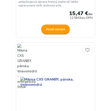
antipilingová úprava hrejivý materiál ľahko
vypasovaný strih vnútorný prie...
15,47 €
/
ks
12,58 €
bez DPH
Zvoliť variant