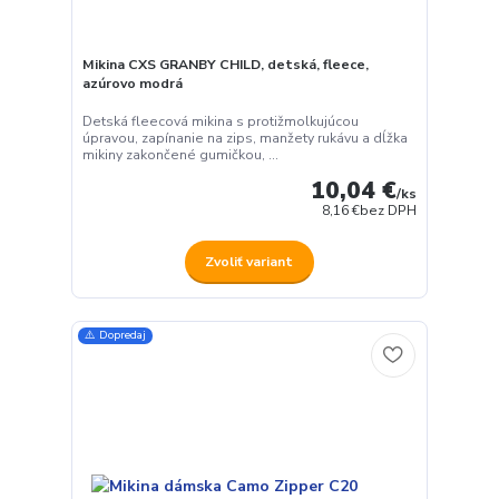
Mikina CXS GRANBY CHILD, detská, fleece,
azúrovo modrá
Detská fleecová mikina s protižmolkujúcou
úpravou, zapínanie na zips, manžety rukávu a dĺžka
mikiny zakončené gumičkou, ...
10,04 €
/
ks
8,16 €
bez DPH
Zvoliť variant
⚠️ Dopredaj