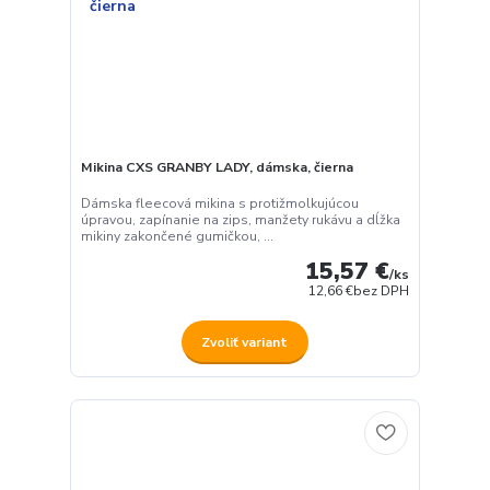
Mikina CXS GRANBY LADY, dámska, čierna
Dámska fleecová mikina s protižmolkujúcou
úpravou, zapínanie na zips, manžety rukávu a dĺžka
mikiny zakončené gumičkou, ...
15,57 €
/
ks
12,66 €
bez DPH
Zvoliť variant