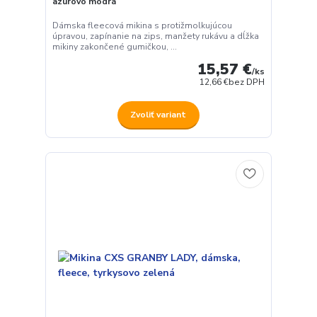
azúrovo modrá
Dámska fleecová mikina s protižmolkujúcou
úpravou, zapínanie na zips, manžety rukávu a dĺžka
mikiny zakončené gumičkou, ...
15,57 €
/
ks
12,66 €
bez DPH
Zvoliť variant