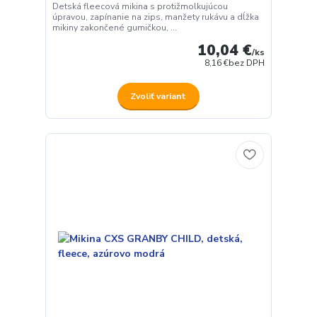
Detská fleecová mikina s protižmolkujúcou
úpravou, zapínanie na zips, manžety rukávu a dĺžka
mikiny zakončené gumičkou, ...
10,04 €
/
ks
8,16 €
bez DPH
Zvoliť variant