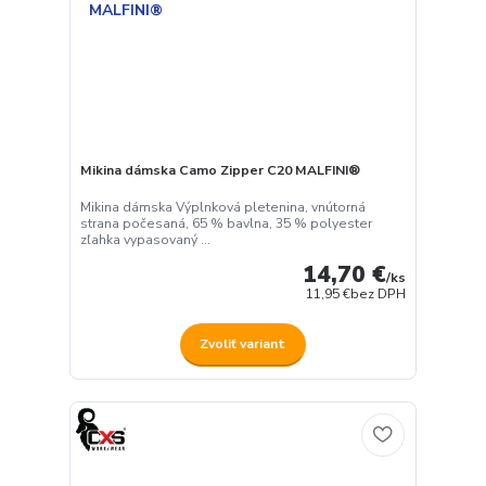
Mikina dámska Camo Zipper C20 MALFINI®
Mikina dámska Výplnková pletenina, vnútorná
strana počesaná, 65 % bavlna, 35 % polyester
zľahka vypasovaný ...
14,70 €
/
ks
11,95 €
bez DPH
Zvoliť variant