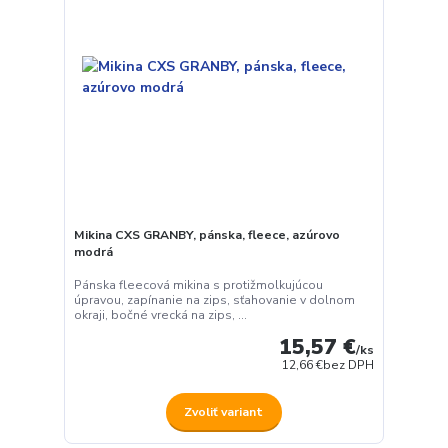
Mikina CXS GRANBY, pánska, fleece, azúrovo
modrá
Pánska fleecová mikina s protižmolkujúcou
úpravou, zapínanie na zips, sťahovanie v dolnom
okraji, bočné vrecká na zips, ...
15,57 €
/
ks
12,66 €
bez DPH
Zvoliť variant