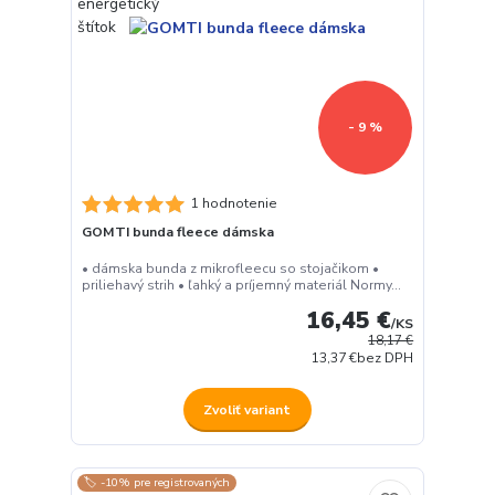
- 9 %
1 hodnotenie
GOMTI bunda fleece dámska
• dámska bunda z mikrofleecu so stojačikom •
priliehavý strih • ľahký a príjemný materiál Normy...
16,45 €
/
KS
18,17 €
13,37 €
bez DPH
Zvoliť variant
🏷️ -10% pre registrovaných