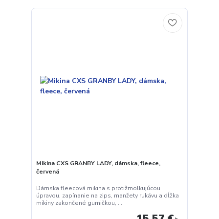
Mikina CXS GRANBY LADY, dámska, fleece,
červená
Dámska fleecová mikina s protižmolkujúcou
úpravou, zapínanie na zips, manžety rukávu a dĺžka
mikiny zakončené gumičkou, ...
15,57 €