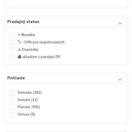
Predajný status
⭐️ Novinka
🏷️ -10% pre registrovaných
⚠️ Dopredaj
🏬 skladom v predajni PP
Pohlavie
Dámske
(382)
Detské
(12)
Pánske
(591)
Unisex
(5)