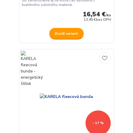
do zamestnania aj na voľný čas vyrobená z
kvalitného odolného materiá...
16,54 €
/
ks
13,45 €
bez DPH
Zvoliť variant
- 17 %