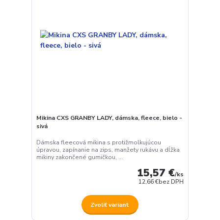
Mikina CXS GRANBY LADY, dámska, fleece, bielo -
sivá
Dámska fleecová mikina s protižmolkujúcou
úpravou, zapínanie na zips, manžety rukávu a dĺžka
mikiny zakončené gumičkou, ...
15,57 €
/
ks
12,66 €
bez DPH
Zvoliť variant