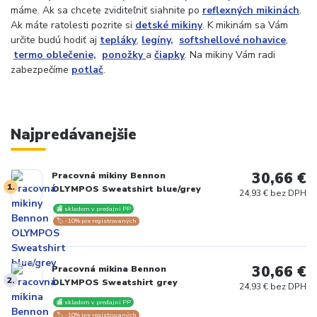
máme. Ak sa chcete zviditeľniť siahnite po
reflexných mikinách
.
Ak máte ratolesti pozrite si
detské mikiny
. K mikinám sa Vám
určite budú hodiť aj
tepláky
,
legíny,
softshellové nohavice
,
termo oblečenie,
ponožky
a
čiapky
. Na mikiny Vám radi
zabezpečíme
potlač
.
Najpredávanejšie
30,66 €
Pracovná mikiny Bennon
1.
OLYMPOS Sweatshirt blue/grey
24,93 € bez DPH
🏬 skladom v predajni PP
🏷️ -10% pre registrovaných
30,66 €
Pracovná mikina Bennon
2.
OLYMPOS Sweatshirt grey
24,93 € bez DPH
🏬 skladom v predajni PP
🏷️ -10% pre registrovaných