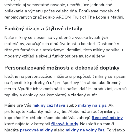
vrstvenie aj samostatné nosenie, umožňujúce jednoduché
obliekanie a výmenu počas celého dňa. Ponúkame modely od
renomovaných značiek ako ARDON, Fruit of The Loom a Malfini.
Funkčný dizajn a štýlové detaily
Naše mikiny so zipsom sú vyrobené z vysoko kvalitných
materiálov, zaručujúcich dlhú životnosť a komfort. Dostupné v
rôznych farbách a s atraktívnymi detailmi, tieto mikiny ponúkajú
moderný vzhľad a skvelú funkčnosť pre mužov aj ženy.
Personalizované možnosti a dokonalé doplnky
Ideálne na personalizáciu, môžete si prispôsobiť mikiny so zipsom
na špecifické potreby, či už pre športový tím alebo ako firemný
merch. Využite ich v kombinácii s našimi ďalšími produktmi, ako sú
tepláky a doplnky, pre kompletný a zladený outfit.
Máme pre Vás
mikiny cez hlavu
alebo
mikiny na zips
. Ak
preferujete klokanky, máme aj tie. Alebo máte radšej mikiny s
kapucňou? V chladnejšom období Vás zahrejú
fleecové mikiny
ktoré nájdete v kategórii
flisové bundy
. Nezáleží na tom či
hľadáte
pracovné mikiny
alebo
mikiny na voľný čas
. To všetko