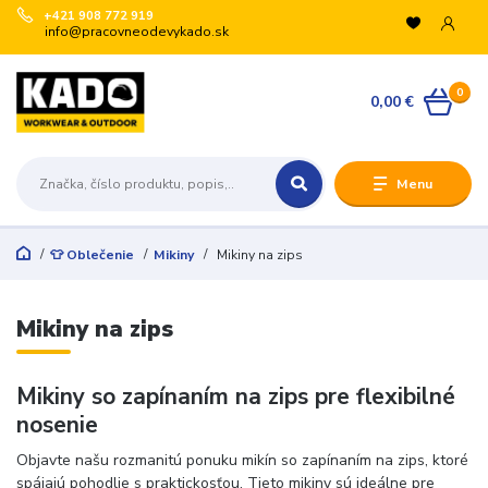
+421 908 772 919
info@pracovneodevykado.sk
0
0,00 €
Menu
👕 Oblečenie
Mikiny
Mikiny na zips
Mikiny na zips
Mikiny so zapínaním na zips pre flexibilné
nosenie
Objavte našu rozmanitú ponuku mikín so zapínaním na zips, ktoré
spájajú pohodlie s praktickosťou. Tieto mikiny sú ideálne pre