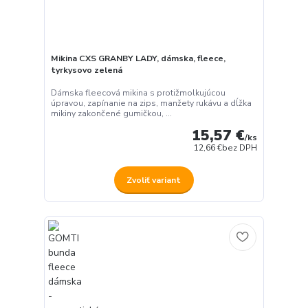
Mikina CXS GRANBY LADY, dámska, fleece,
tyrkysovo zelená
Dámska fleecová mikina s protižmolkujúcou
úpravou, zapínanie na zips, manžety rukávu a dĺžka
mikiny zakončené gumičkou, ...
15,57 €
/
ks
12,66 €
bez DPH
Zvoliť variant