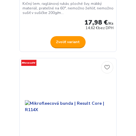
Krčný lem, raglánový rukáv, ploché švy, mäkký
materiál, prateľné na 60°, nemožno žehliť, nemožno
sušiť v sušičke 200g/m...
17,98 €
/
Ks
14,62 €
bez DPH
Zvoliť variant