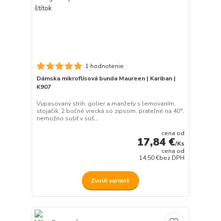
1 hodnotenie
Dámska mikroflísová bunda Maureen | Kariban |
K907
Vypasovaný strih, golier a manžety s lemovaním,
stojačik, 2 bočné vrecká so zipsom, prateľné na 40°,
nemožno sušiť v suš...
cena od
17,84 €
/
Ks
cena od
14,50 €
bez DPH
Zvoliť variant