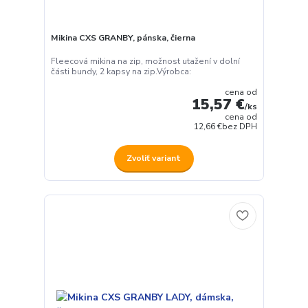
Mikina CXS GRANBY, pánska, čierna
Fleecová mikina na zip, možnost utažení v dolní
části bundy, 2 kapsy na zip.Výrobca:
cena od
15,57 €
/
ks
cena od
12,66 €
bez DPH
Zvoliť variant