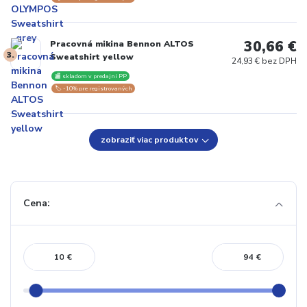
30,66 €
Pracovná mikina Bennon ALTOS
3.
Sweatshirt yellow
24,93 € bez DPH
🏬 skladom v predajni PP
🏷️ -10% pre registrovaných
zobraziť viac produktov
Cena:
€
€