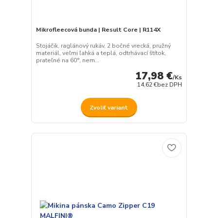
Mikrofleecová bunda | Result Core | R114X
Stojáčik, raglánový rukáv, 2 bočné vrecká, pružný
materiál, veľmi ľahká a teplá, odtrhávací štítok,
prateľné na 60°, nem...
17,98 €
/
Ks
14,62 €
bez DPH
Zvoliť variant