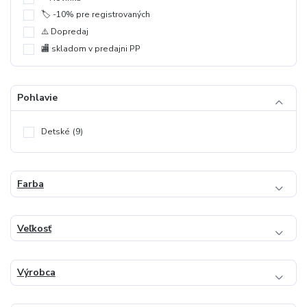
🏷️ -10% pre registrovaných
⚠️ Dopredaj
🏬 skladom v predajni PP
Pohlavie
Detské
(9)
Farba
Veľkosť
Výrobca