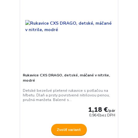
Rukavice CXS DRAGO, detské, máčané v nitrile,
modré
Detské bezešvé pletené rukavice s potlačou na
hřbetu. Dlaň a prsty povrstvené nitrilovou penou,
pružná manžeta. Balené s...
1,18 €
/
pár
0,96 €
bez DPH
Zvoliť variant