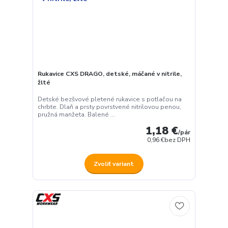
Rukavice CXS DRAGO, detské, máčané v nitrile,
žlté
Detské bezšvové pletené rukavice s potlačou na
chrbte. Dlaň a prsty povrstvené nitrilovou penou,
pružná manžeta. Balené ...
1,18 €
/
pár
0,96 €
bez DPH
Zvoliť variant