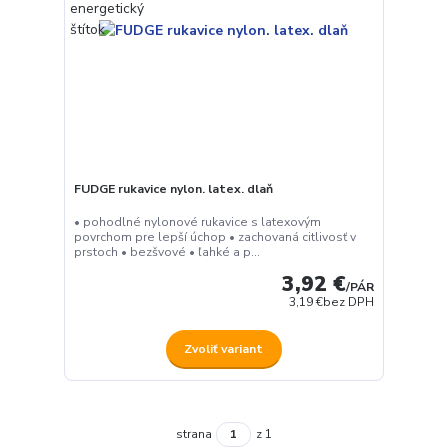
FUDGE rukavice nylon. latex. dlaň
• pohodlné nylonové rukavice s latexovým
povrchom pre lepší úchop • zachovaná citlivosť v
prstoch • bezšvové • ľahké a p...
3,92 €
/
PÁR
3,19 €
bez DPH
Zvoliť variant
strana
z 1