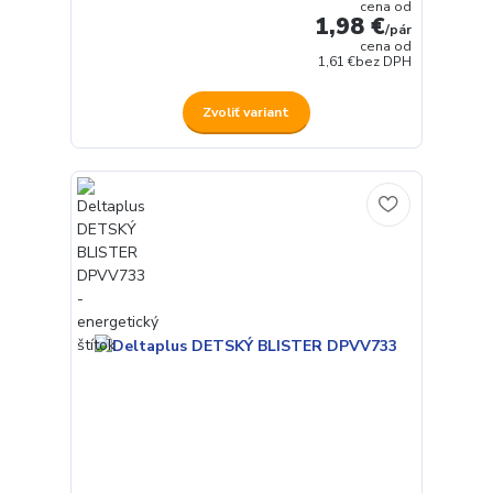
cena od
1,98 €
/
pár
cena od
1,61 €
bez DPH
Zvoliť variant