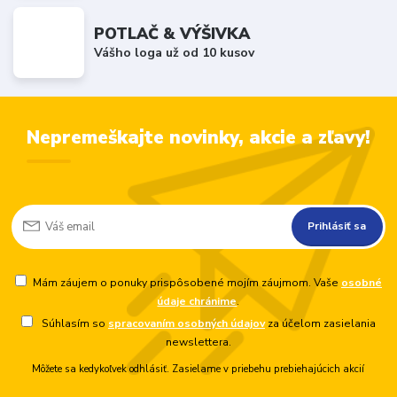
POTLAČ & VÝŠIVKA
Vášho loga už od 10 kusov
Nepremeškajte novinky, akcie a zľavy!
Prihlásiť sa
Mám záujem o ponuky prispôsobené mojím záujmom. Vaše
osobné
údaje chránime
.
Súhlasím so
spracovaním osobných údajov
za účelom zasielania
newslettera.
Môžete sa kedykoľvek odhlásiť. Zasielame v priebehu prebiehajúcich akcií