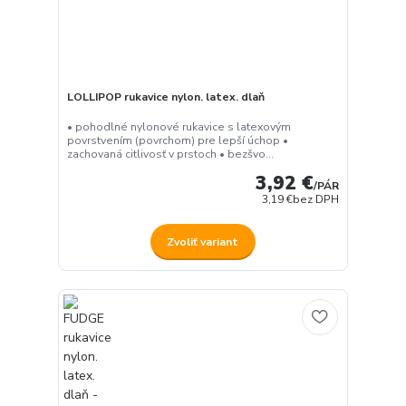
LOLLIPOP rukavice nylon. latex. dlaň
• pohodlné nylonové rukavice s latexovým
povrstvením (povrchom) pre lepší úchop •
zachovaná citlivosť v prstoch • bezšvo...
3,92 €
/
PÁR
3,19 €
bez DPH
Zvoliť variant