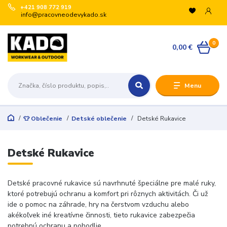
+421 908 772 919
info@pracovneodevykado.sk
0
0,00 €
Menu
👕 Oblečenie
Detské oblečenie
Detské Rukavice
Detské Rukavice
Detské pracovné rukavice sú navrhnuté špeciálne pre malé ruky,
ktoré potrebujú ochranu a komfort pri rôznych aktivitách. Či už
ide o pomoc na záhrade, hry na čerstvom vzduchu alebo
akékoľvek iné kreatívne činnosti, tieto rukavice zabezpečia
potrebnú ochranu a pohodlie.