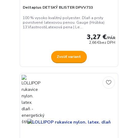
Deltaplus DETSKÝ BLISTER DPVV733
100 % vysoko kvalitný polyester. Dlaň a prsty
povrstvené latexovou penou. Gauge (Hrúbka)
13.VlastnostiLatexová pena | Le...
3,27 €
/
PÁR
2,66 €
bez DPH
Zvoliť variant