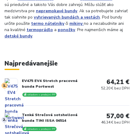
sú priedušné a takisto Vás dobre zahrejú. Môžu slúžiť ako
medzivrstva pre
nepremokavé bundy
. Ak sa potrebujete zahriať
tak siahnite po
vyhrievaných bundách a vestách
. Pod bundy
určite použite
termo nátelníky
či
mikiny
no a nezabudnite ani
na kvalitné
termoprádlo
a
ponožky
. Pre najmenšich máme aj
detské bundy
.
Najpredávanejšie
64,21 €
EV475 EV4 Stretch pracovná
1.
bunda Portwest
52,20 € bez DPH
🏬 skladom v predajni PP
57,00 €
Tenká Strečová sotshellová
2.
bunda TINI ISSA 04514
46,34 € bez DPH
🏬 skladom v predajni PP