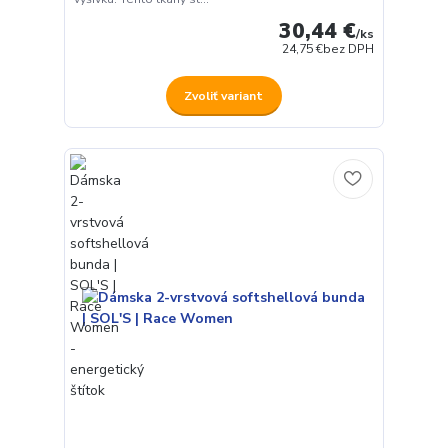
30,44 €
/
ks
24,75 €
bez DPH
Zvoliť variant