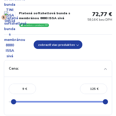
72,77 €
Pletená softshellová bunda s
3.
membránou 8880 ISSA sivá
59,16 € bez DPH
🏬 skladom v predajni PP
zobraziť viac produktov
Cena:
€
€