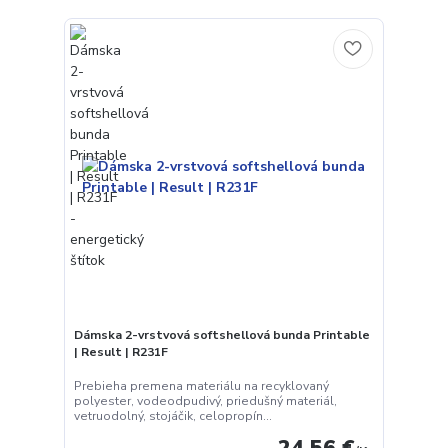
Dámska 2-vrstvová softshellová bunda Printable
| Result | R231F
Prebieha premena materiálu na recyklovaný
polyester, vodeodpudivý, priedušný materiál,
vetruodolný, stojáčik, celopropín...
24,56 €