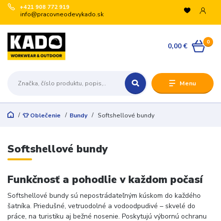
+421 908 772 919
info@pracovneodevykado.sk
0
0,00 €
Menu
👕 Oblečenie
Bundy
Softshellové bundy
Softshellové bundy
Funkčnosť a pohodlie v každom počasí
Softshellové bundy sú nepostrádateľným kúskom do každého
šatníka. Priedušné, vetruodolné a vodoodpudivé – skvelé do
práce, na turistiku aj bežné nosenie. Poskytujú výbornú ochranu