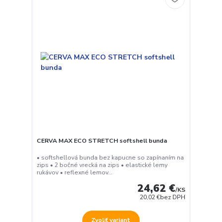
CERVA MAX ECO STRETCH softshell bunda
• softshellová bunda bez kapucne so zapínaním na
zips • 2 bočné vrecká na zips • elastické lemy
rukávov • reflexné lemov...
24,62 €
/
KS
20,02 €
bez DPH
Zvoliť variant