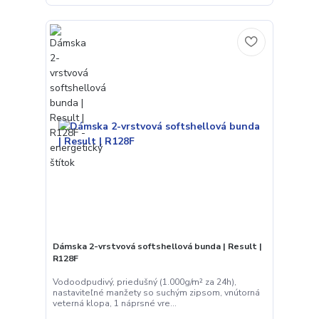
Dámska 2-vrstvová softshellová bunda | Result |
R128F
Vodoodpudivý, priedušný (1.000g/m² za 24h),
nastaviteľné manžety so suchým zipsom, vnútorná
veterná klopa, 1 náprsné vre...