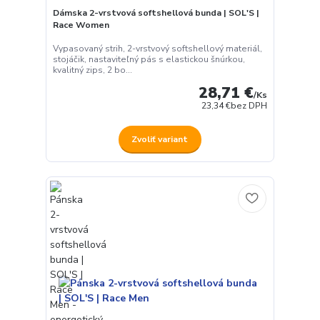
Dámska 2-vrstvová softshellová bunda | SOL'S |
Race Women
Vypasovaný strih, 2-vrstvový softshellový materiál,
stojáčik, nastaviteľný pás s elastickou šnúrkou,
kvalitný zips, 2 bo...
28,71 €
/
Ks
23,34 €
bez DPH
Zvoliť variant