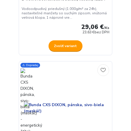
Vodoodpudivý, priedušný (1.000g/m² za 24h),
nastaviteľné manžety so suchým zipsom, vnútorná
vetrová klopa, 1 náprsné vre...
29,06 €
/
Ks
23,63 €
bez DPH
Zvoliť variant
⚠️ Dopredaj