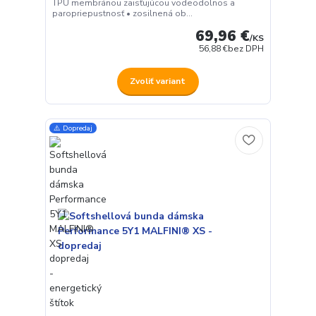
TPU membránou zaisťujúcou vodeodolnos a
paropriepustnosť • zosilnená ob...
69,96 €
/
KS
56,88 €
bez DPH
Zvoliť variant
⚠️ Dopredaj