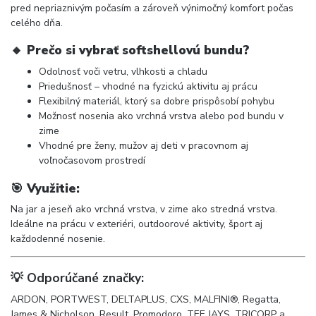
pred nepriaznivým počasím a zároveň výnimočný komfort počas
celého dňa.
🔸
Prečo si vybrať softshellovú bundu?
Odolnosť voči vetru, vlhkosti a chladu
Priedušnosť – vhodné na fyzickú aktivitu aj prácu
Flexibilný materiál, ktorý sa dobre prispôsobí pohybu
Možnosť nosenia ako vrchná vrstva alebo pod bundu v
zime
Vhodné pre ženy, mužov aj deti v pracovnom aj
voľnočasovom prostredí
🎯
Využitie:
Na jar a jeseň ako vrchná vrstva, v zime ako stredná vrstva.
Ideálne na prácu v exteriéri, outdoorové aktivity, šport aj
každodenné nosenie.
💡 Odporúčané značky:
ARDON, PORTWEST, DELTAPLUS, CXS, MALFINI®, Regatta,
James & Nicholson, Result, Promodoro, TEE JAYS, TRICORP a