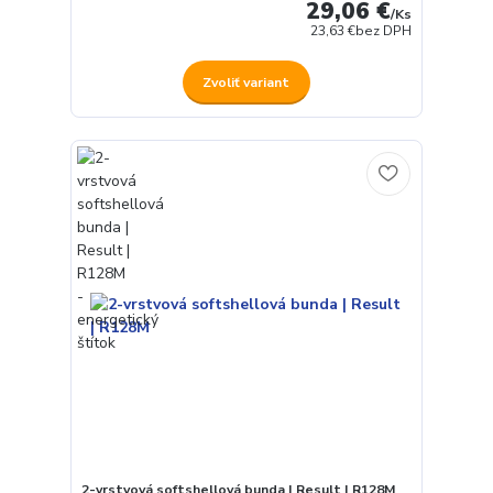
29,06 €
/
Ks
23,63 €
bez DPH
Zvoliť variant
2-vrstvová softshellová bunda | Result | R128M