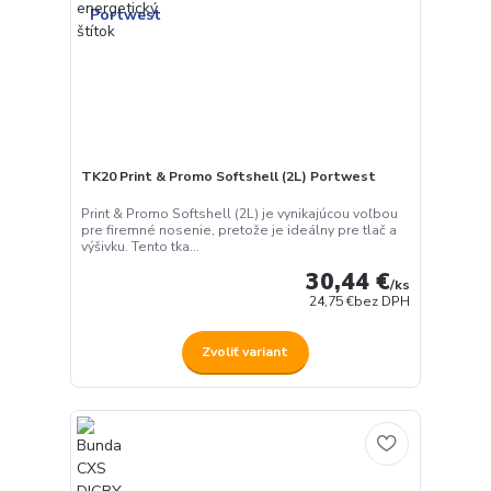
TK20 Print & Promo Softshell (2L) Portwest
Print & Promo Softshell (2L) je vynikajúcou voľbou
pre firemné nosenie, pretože je ideálny pre tlač a
výšivku. Tento tka...
30,44 €
/
ks
24,75 €
bez DPH
Zvoliť variant