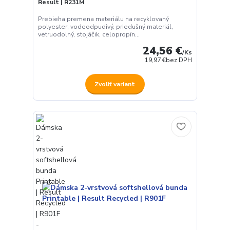
Result | R231M
Prebieha premena materiálu na recyklovaný
polyester, vodeodpudivý, priedušný materiál,
vetruodolný, stojáčik, celopropín...
24,56 €
/
Ks
19,97 €
bez DPH
Zvoliť variant