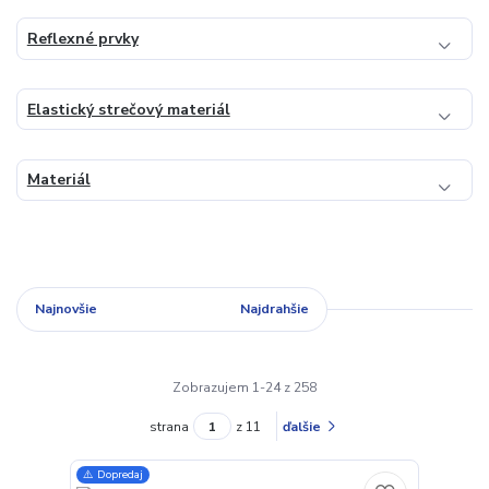
Reflexné prvky
Elastický strečový materiál
Materiál
Najnovšie
Najlacnejšie
Najdrahšie
Zobrazujem 1-24 z 258
strana
z 11
ďalšie
⚠️ Dopredaj