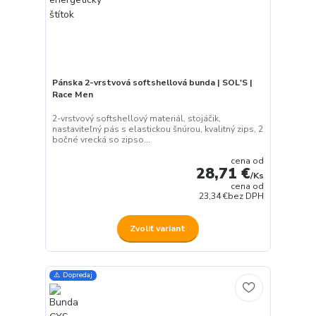
Pánska 2-vrstvová softshellová bunda | SOL'S |
Race Men
2-vrstvový softshellový materiál, stojáčik,
nastaviteľný pás s elastickou šnúrou, kvalitný zips, 2
bočné vrecká so zipso...
cena od
28,71 €
/
Ks
cena od
23,34 €
bez DPH
Zvoliť variant
⚠️ Dopredaj