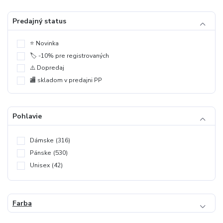
Predajný status
⭐️ Novinka
🏷️ -10% pre registrovaných
⚠️ Dopredaj
🏬 skladom v predajni PP
Pohlavie
Dámske
(316)
Pánske
(530)
Unisex
(42)
Farba