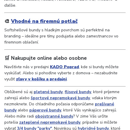
ďalšie.
🎨
Vhodné na firemnú potlač
Softshellové bundy s hladkým povrchom sú perfektné na
branding – ideálne pre tímy, podujatia alebo zamestnancov vo
firemnom oblečení.
🛒 Nakupujte online alebo osobne
Navštívte nás v predajni
KADO Poprad
, kde si bundy môžete
vyskúšať. Alebo si pohodlne vyberte z domova – nezabudnite
využiť
zľavy v košíku a predajni
.
Obľúbené sú aj
pletené bundy
,
flisové bundy
, ktoré príjemne
zahrejú alebo
športové nepremokavé bundy
, vďaka ktorým
nezmoknete. Do chladného počasia odporúčame
prešívané
bundy
alebo
páperové bundy
, ktoré Vás vynikajúco zahrejú.
Alebo máte radi
obojstranné bundy
? V zime Vás určite
potešia
zateplené nepremokavé bundy
, prípadne si môžete
vybrať
3/4 bundy "parky"
. Novinkou sú
hybridné bundy
, ktoré