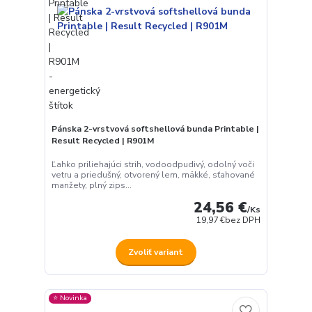
Pánska 2-vrstvová softshellová bunda Printable |
Result Recycled | R901M
Ľahko priliehajúci strih, vodoodpudivý, odolný voči
vetru a priedušný, otvorený lem, mäkké, sťahované
manžety, plný zips...
24,56 €
/
Ks
19,97 €
bez DPH
Zvoliť variant
⭐️ Novinka