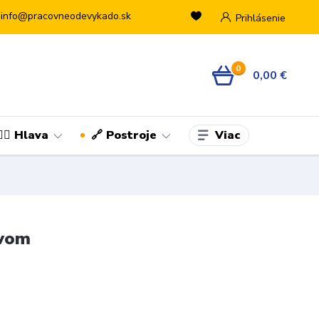
info@pracovneodevykado.sk
Prihlásenie
0
0,00 €
Viac
👷‍♂️ Hlava
🔗 Postroje
ávom