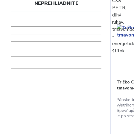
NEPREHLIADNITE
Tričko C
tmavom
Pánske t
výstriho
Spevňujú
je po stra