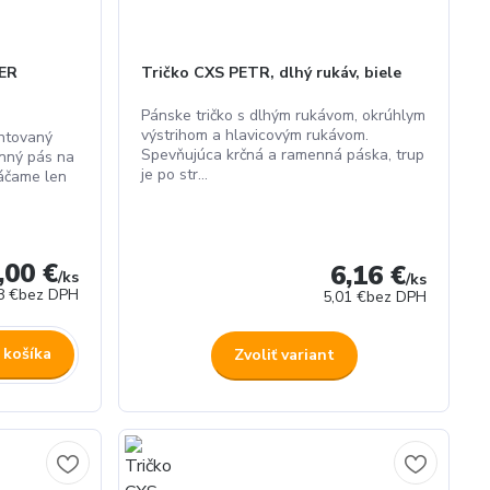
VER
Tričko CXS PETR, dlhý rukáv, biele
Pánske tričko s dlhým rukávom, okrúhlym
výstrihom a hlavicovým rukávom.
ntovaný
Spevňujúca krčná a ramenná páska, trup
anný pás na
je po str...
láčame len
,00 €
6,16 €
/
ks
/
ks
8 €
bez DPH
5,01 €
bez DPH
 košíka
Zvoliť variant