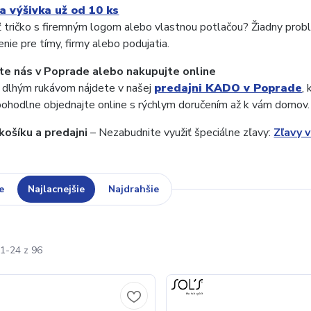
a výšivka už od 10 ks
 tričko s firemným logom alebo vlastnou potlačou? Žiadny prob
enie pre tímy, firmy alebo podujatia.
te nás v Poprade alebo nakupujte online
s dlhým rukávom nájdete v našej
predajni KADO v Poprade
,
ohodlne objednajte online s rýchlym doručením až k vám domov.
 košíku a predajni
– Nezabudnite využiť špeciálne zľavy:
Zľavy v
e
Najlacnejšie
Najdrahšie
1-24 z 96