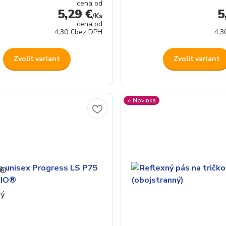
cena od
5,29 €
5
/
Ks
cena od
4,30 €
bez DPH
4,3
Zvoliť variant
Zvoliť variant
⭐️ Novinka