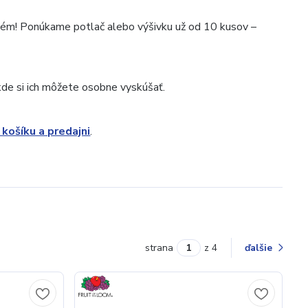
lém! Ponúkame potlač alebo výšivku už od 10 kusov –
 kde si ich môžete osobne vyskúšať.
 košíku a predajni
.
strana
z 4
ďalšie