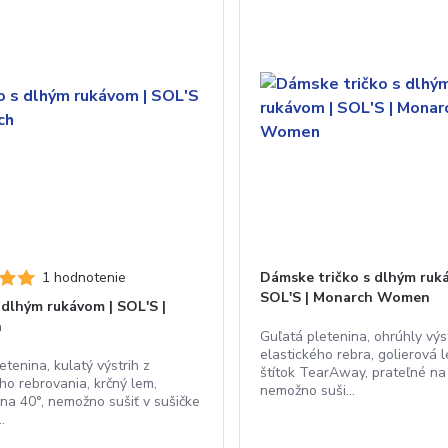
1 hodnotenie
Dámske tričko s dlhým ruk
SOL'S | Monarch Women
 dlhým rukávom | SOL'S |
h
Guľatá pletenina, ohrúhly výst
elastického rebra, golierová 
etenina, kulatý výstrih z
štítok TearAway, prateľné na
ho rebrovania, krčný lem,
nemožno suši...
 na 40°, nemožno sušiť v sušičke
.