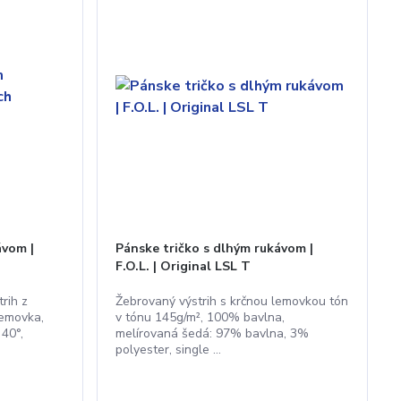
ávom |
Pánske tričko s dlhým rukávom |
F.O.L. | Original LSL T
rih z
Žebrovaný výstrih s krčnou lemovkou tón
lemovka,
v tónu 145g/m², 100% bavlna,
 40°,
melírovaná šedá: 97% bavlna, 3%
polyester, single ...