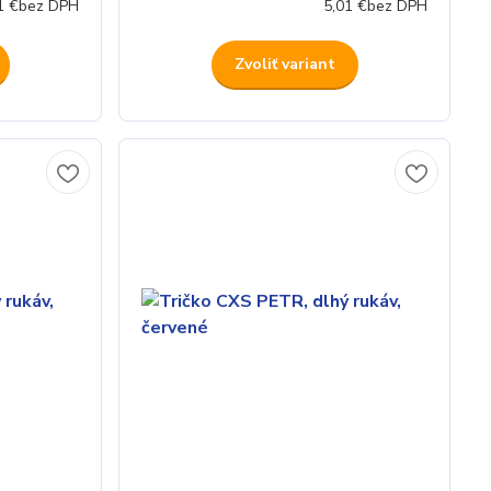
1 €
bez DPH
5,01 €
bez DPH
Zvoliť variant