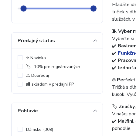
Hľadáte id
tričiek s 
službách, v
🧵
Výber m
Vyberte si
Predajný status
✔️
Bavlnen
✔️
Funkčn
⭐️ Novinka
✔️
Pracov
🏷️ -10% pre registrovaných
✔️
Jednofa
⚠️ Dopredaj
❄️
Perfekt
🏬 skladom v predajni PP
Tričká s d
kúsok. Využ
🏷️
Značky
Pohlavie
V našej po
✔️
Malfini
,
pohodlie.
Dámske
(309)