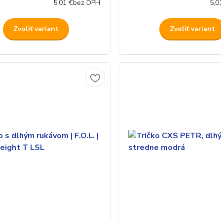
5,01 €
bez DPH
5,0
Zvoliť variant
Zvoliť variant