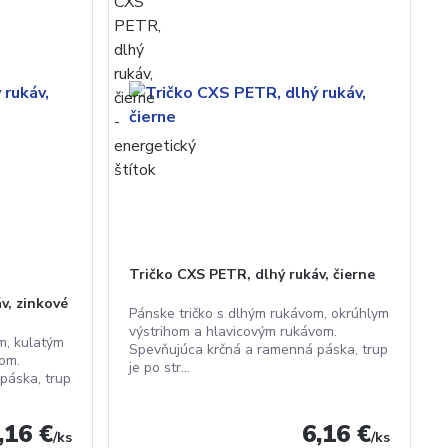
Tričko CXS PETR, dlhý rukáv, čierne
v, zinkové
Pánske tričko s dlhým rukávom, okrúhlym
výstrihom a hlavicovým rukávom.
m, kulatým
Spevňujúca krčná a ramenná páska, trup
om.
je po str...
páska, trup
,16 €
6,16 €
/
ks
/
ks