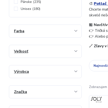
Pánske
(235)
🎨
Potlač 
Unisex
(180)
Chcete mať
skvelé rieš
🏪
Navštív
👉 Tričká 
Farba
👉 Alebo p
🔗
Zľavy v
Veľkosť
Najnovši
Výrobca
Zobrazujem 
Značka