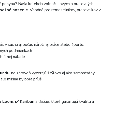
osť pohybu? Naša kolekcia voľnočasových a pracovných
a bežné nosenie
. Vhodné pre remeselníkov, pracovníkov v
ás v suchu aj počas náročnej práce alebo športu.
vných podmienkach.
tuálnej nálade.
bundu
, no zároveň vyzerajú štýlovo aj ako samostatný
ale mikina by bola príliš.
he Loom
, ✔️
Kariban
a ďalšie, ktoré garantujú kvalitu a