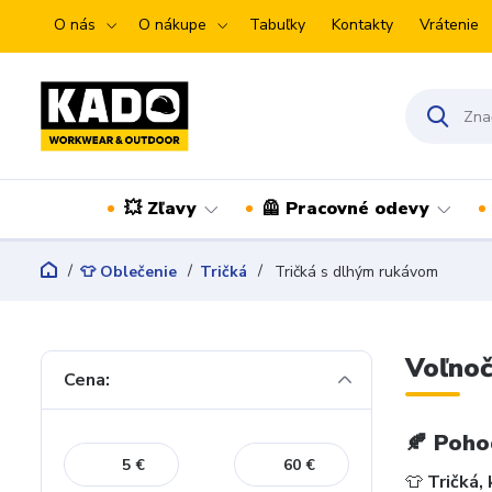
O nás
O nákupe
Tabuľky
Kontakty
Vrátenie
💥 Zľavy
🦺 Pracovné odevy
👕 Oblečenie
Tričká
Tričká s dlhým rukávom
Voľnoč
Cena:
🍂
Pohod
€
€
👕
Tričká,