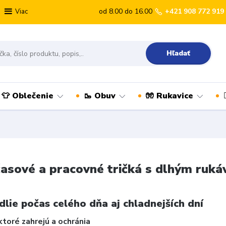
od 8.00 do 16.00
+421 908 772 919
Viac
Hľadať
👕 Oblečenie
🥾 Obuv
🧤 Rukavice
asové a pracovné tričká s dlhým ruk
lie počas celého dňa aj chladnejších dní
 ktoré zahrejú a ochránia