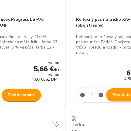
nisex Progress LS P75
Reflexný pás na tričko XA
IO®
(obojstranný)
isex Single Jersey, 100 %
Reflexný prerušovaný segme
loženie sa môže líšiť - farba 03
pás na tričko Potlač: Obojstr
avlna, 3 % viskóza, farba 12 -
tričko (vpredu a vzadu) - pot
na u ...
cena od
5,66 €
/
ks
6
cena od
4,8
4,60 €
bez DPH
Pridať do
Zvoliť variant