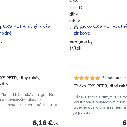
XS PETR, dlhý rukáv,
2 hodnotenie
odré
Tričko CXS PETR, dlhý ruká
ričko s dlhým rukávom, guľatým
Pánske tričko s dlhým rukávo
m a hlavicovým rukávom.
výstrihom a hlavicovým rukáv
ca krčná a ramenná páska, trup
Spevňujúca krčná a ramenná 
...
je po stra...
6,16 €
6
/
ks