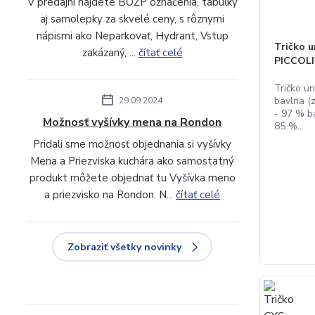
V predajni nájdete BOZP označenia, tabuľky
aj samolepky za skvelé ceny, s rôznymi
nápismi ako Neparkovať, Hydrant, Vstup
Tričko u
zakázaný, ...
čítať celé
PICCOL
Tričko un
bavlna (z
29.09.2024
- 97 % b
Možnosť vyšívky mena na Rondon
85 %...
Pridali sme možnosť objednania si vyšívky
Mena a Priezviska kuchára ako samostatný
produkt môžete objednať tu Vyšívka meno
a priezvisko na Rondon. N...
čítať celé
Zobraziť všetky novinky