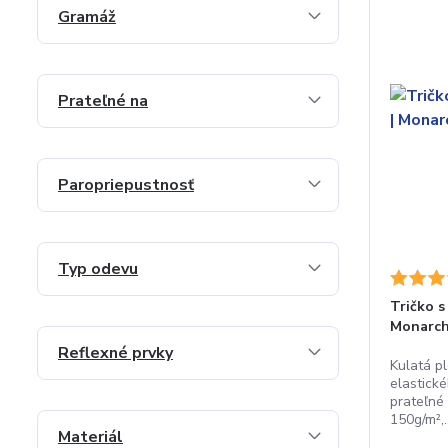
Gramáž
Prateľné na
Paropriepustnosť
Typ odevu
Tričko s
Monarc
Reflexné prvky
Kulatá pl
elastické
prateľné
150g/m²,..
Materiál