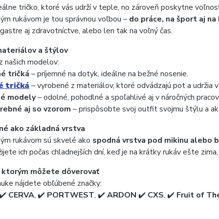
eálne tričko, ktoré vás udrží v teple, no zároveň poskytne voľn
dlhým rukávom je tou správnou voľbou –
do práce, na šport aj n
 gastre aj zdravotníctve, alebo len tak na voľný čas.
ateriálov a štýlov
 z našich modelov:
é tričká
– príjemné na dotyk, ideálne na bežné nosenie.
é tričká
– vyrobené z materiálov, ktoré odvádzajú pot a udržia v
né modely
– odolné, pohodlné a spoľahlivé aj v náročných praco
rebné aj so vzorom
– prispôsobte svoj outfit svojmu štýlu a ak
né ako základná vrstva
lhým rukávom sú skvelé ako
spodná vrstva pod mikinu alebo 
ijete ich počas chladnejších dní, keď je na krátky rukáv ešte zima, 
, ktorým môžete dôverovať
nuke nájdete obľúbené značky:
 ✔️
CERVA
, ✔️
PORTWEST
, ✔️
ARDON
✔️
CXS
, ✔️
Fruit of T